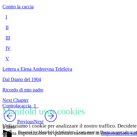
Contro la caccia
I
II
III
IV
V
Lettera a Elena Andreevna Telešova
Dal Diario del 1904
Ricordo di mio padre
Next Chapter
Controlacaccia_1_
Manifold uses cookies
Previous
Next
Utilizziamo i cookie per analizzare il nostro traffico. Decidete
Il libro
Powered by Manifold Scholarship. Learn more at
Opens in new tab or 
questa impostazione in qualsiasi momento in
Impostazioni sul