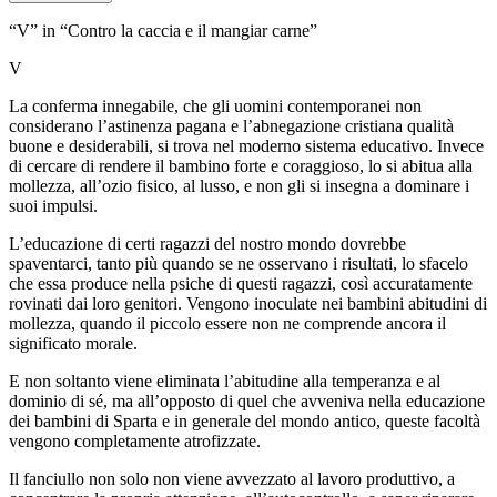
“V” in “Contro la caccia e il mangiar carne”
V
La conferma innegabile, che gli uomini contemporanei non
considerano l’astinenza pagana e l’abnegazione cristiana qualità
buone e desiderabili, si trova nel moderno sistema educativo. Invece
di cercare di rendere il bambino forte e coraggioso, lo si abitua alla
mollezza, all’ozio fisico, al lusso, e non gli si insegna a dominare i
suoi impulsi.
L’educazione di certi ragazzi del nostro mondo dovrebbe
spaventarci, tanto più quando se ne osservano i risultati, lo sfacelo
che essa produce nella psiche di questi ragazzi, così accuratamente
rovinati dai loro genitori. Vengono inoculate nei bambini abitudini di
mollezza, quando il piccolo essere non ne comprende ancora il
significato morale.
E non soltanto viene eliminata l’abitudine alla temperanza e al
dominio di sé, ma all’opposto di quel che avveniva nella educazione
dei bambini di Sparta e in generale del mondo antico, queste facoltà
vengono completamente atrofizzate.
Il fanciullo non solo non viene avvezzato al lavoro produttivo, a