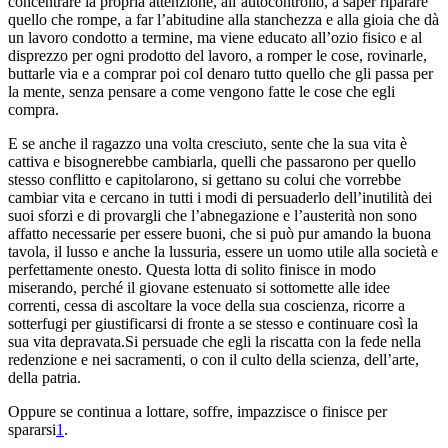
concentrare la propria attenzione, all’autocontrollo, a saper riparare
quello che rompe, a far l’abitudine alla stanchezza e alla gioia che dà
un lavoro condotto a termine, ma viene educato all’ozio fisico e al
disprezzo per ogni prodotto del lavoro, a romper le cose, rovinarle,
buttarle via e a comprar poi col denaro tutto quello che gli passa per
la mente, senza pensare a come vengono fatte le cose che egli
compra.
E se anche il ragazzo una volta cresciuto, sente che la sua vita è
cattiva e bisognerebbe cambiarla, quelli che passarono per quello
stesso conflitto e capitolarono, si gettano su colui che vorrebbe
cambiar vita e cercano in tutti i modi di persuaderlo dell’inutilità dei
suoi sforzi e di provargli che l’abnegazione e l’austerità non sono
affatto necessarie per essere buoni, che si può pur amando la buona
tavola, il lusso e anche la lussuria, essere un uomo utile alla società e
perfettamente onesto. Questa lotta di solito finisce in modo
miserando, perché il giovane estenuato si sottomette alle idee
correnti, cessa di ascoltare la voce della sua coscienza, ricorre a
sotterfugi per giustificarsi di fronte a se stesso e continuare così la
sua vita depravata.Si persuade che egli la riscatta con la fede nella
redenzione e nei sacramenti, o con il culto della scienza, dell’arte,
della patria.
Oppure se continua a lottare, soffre, impazzisce o finisce per
spararsi
1
.