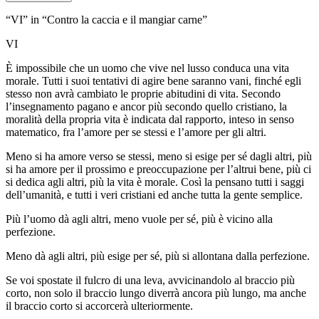
“VI” in “Contro la caccia e il mangiar carne”
VI
È impossibile che un uomo che vive nel lusso conduca una vita
morale. Tutti i suoi tentativi di agire bene saranno vani, finché egli
stesso non avrà cambiato le proprie abitudini di vita. Secondo
l’insegnamento pagano e ancor più secondo quello cristiano, la
moralità della propria vita è indicata dal rapporto, inteso in senso
matematico, fra l’amore per se stessi e l’amore per gli altri.
Meno si ha amore verso se stessi, meno si esige per sé dagli altri, più
si ha amore per il prossimo e preoccupazione per l’altrui bene, più ci
si dedica agli altri, più la vita è morale. Così la pensano tutti i saggi
dell’umanità, e
tutti i veri cristiani
ed anche tutta la gente semplice.
Più l’uomo dà agli altri, meno vuole per sé, più è vicino alla
perfezione.
Meno dà agli altri, più esige per sé, più si allontana dalla perfezione.
Se voi spostate il fulcro di una leva, avvicinandolo al braccio più
corto, non solo il braccio lungo diverrà ancora più lungo, ma anche
il braccio corto si accorcerà ulteriormente.