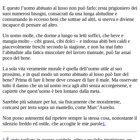
E questo l’uomo abituato al lusso non può farlo: resta prigioniero dei
suoi numerosi bisogni, consacrati da una lunga abitudine e
consumando in eccesso beni che sottrae ad altri, si snerva e diviene
incapace di pensare ad altro.
Un uomo molle, che dorme a lungo su letti soffici, che beve e
mangia molto – cibi grassi, cibi dolci – e indossa abiti ben caldi e
piacevolmente freschi secondo la stagione, e non ha mai fatto
l’abitudine alla fatica muscolare del lavoro manuale, può far assai
poco del bene.
La sola vita veramente morale è quella dell’uomo utile al suo
prossimo, e in qual modo un uomo abituato al lusso può fare del
bene?
Prima di fare il bene deve cessare di fare il male. Ma osservate
tutto il danno che un tal uomo reca agli altri senza accorgersene, e
capirete che quest’uomo è ben lontano dalla meta.
Sarebbe più salutare per lui, sia fisicamente che moralmente,
coricarsi per terra sopra un mantello, come Marc’Aurelio.
Non posso astenermi dal ripetere sempre la stessa cosa, nonostante il
silenzio freddo ed ostile, che accoglie le mie parole
1
.
1
È stato tagliato in questo capitolo, oltre a qualche ripetizione, un