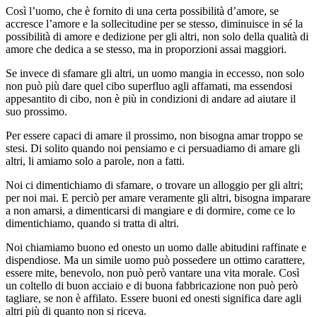
Così l’uomo, che è fornito di una certa possibilità d’amore, se
accresce l’amore e la sollecitudine per se stesso, diminuisce in sé la
possibilità di amore e dedizione per gli altri, non solo della qualità di
amore che dedica a se stesso, ma in proporzioni assai maggiori.
Se invece di sfamare gli altri, un uomo mangia in eccesso, non solo
non può più dare quel cibo superfluo agli affamati, ma essendosi
appesantito di cibo, non è più in condizioni di andare ad aiutare il
suo prossimo.
Per essere capaci di amare il prossimo, non bisogna amar troppo se
stesi. Di solito quando noi pensiamo e ci persuadiamo di amare gli
altri, li amiamo solo a parole, non a fatti.
Noi ci dimentichiamo di sfamare, o trovare un alloggio per gli altri;
per noi mai. E perciò per amare veramente gli altri, bisogna imparare
a non amarsi, a dimenticarsi di mangiare e di dormire, come ce lo
dimentichiamo, quando si tratta di altri.
Noi chiamiamo buono ed onesto un uomo dalle abitudini raffinate e
dispendiose. Ma un simile uomo può possedere un ottimo carattere,
essere mite, benevolo, non può però vantare una vita morale. Così
un coltello di buon acciaio e di buona fabbricazione non può però
tagliare, se non è affilato. Essere buoni ed onesti significa dare agli
altri più di quanto non si riceva.