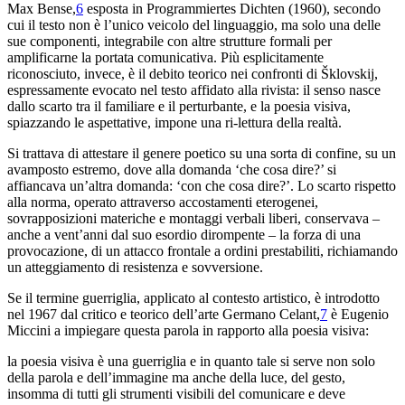
Max Bense,
6
esposta in
Programmiertes
Dichten
(1960), secondo
cui il testo non è l’unico veicolo del linguaggio, ma solo una delle
sue componenti, integrabile con altre strutture formali per
amplificarne la portata comunicativa. Più esplicitamente
riconosciuto, invece, è il debito teorico nei confronti di Šklovskij,
espressamente evocato nel testo affidato alla rivista: il senso nasce
dallo scarto tra il familiare e il perturbante, e la poesia visiva,
spiazzando le aspettative, impone una ri-lettura della realtà.
Si trattava di attestare il genere poetico su una sorta di confine, su un
avamposto estremo, dove alla domanda ‘che cosa dire?’ si
affiancava un’altra domanda: ‘con che cosa dire?’. Lo scarto rispetto
alla norma, operato attraverso accostamenti eterogenei,
sovrapposizioni materiche e montaggi verbali liberi, conservava –
anche a vent’anni dal suo esordio dirompente – la forza di una
provocazione, di un attacco frontale a ordini prestabiliti, richiamando
un atteggiamento di resistenza e sovversione.
Se il termine guerriglia, applicato al contesto artistico, è introdotto
nel 1967 dal critico e teorico dell’arte Germano Celant,
7
è Eugenio
Miccini a impiegare questa parola in rapporto alla poesia visiva:
la poesia visiva è una guerriglia e in quanto tale si serve non solo
della parola e dell’immagine ma anche della luce, del gesto,
insomma di tutti gli strumenti visibili del comunicare e deve