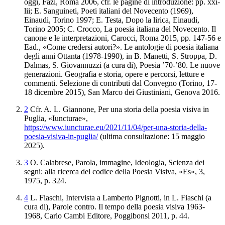
oggi
, Fazi, Roma 2006, cfr. le pagine di introduzione: pp.
xxi-
lii
; E. Sanguineti,
Poeti italiani del
Novecento (1969),
Einaudi, Torino 1997; E. Testa,
Dopo la
lirica
, Einaudi,
Torino 2005; C. Crocco,
La poesia italiana del
Novecento. Il
canone e le interpretazioni
, Carocci, Roma 2015, pp. 147-56 e
Ead.,
«Come credersi autori?»
.
Le antologie di
poesia italiana
degli anni Ottanta (1978-1990)
, in B. Manetti, S. Stroppa, D.
Dalmas, S. Giovannuzzi
(a cura di),
Poesia ’
70-’80. Le nuove
generazioni. Geografia e storia, opere e
percorsi, letture e
commenti. Selezione di contributi dal Convegno (Torino,
17-
18 dicembre 2015),
San Marco dei Giustiniani, Genova 2016.
2
Cfr. A. L. Giannone,
Per una storia della poesia visiva in
Puglia
, «Iuncturae»,
https://www.iuncturae.eu/2021/11/04/per-una-storia
-della-
poesia-visiva-in-puglia/
(ultima consultazione: 15 maggio
2025).
3
O. Calabrese,
Parola
,
immagine
,
Ideologia
,
Scienza
dei
segni
:
alla
ricerca
del
codice
della
Poesia
Visiva
, «Es», 3,
1975, p. 324.
4
L. Fiaschi,
Intervista a Lamberto Pignotti
,
in L. Fiaschi (a
cura di),
Parole contro. Il tempo della
poesia visiva 1963-
1968
, Carlo Cambi Editore, Poggibonsi 2011, p. 44.