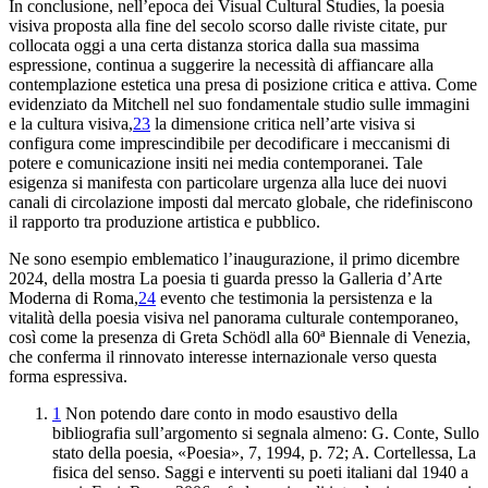
In conclusione, nell’epoca dei Visual Cultural Studies, la poesia
visiva proposta alla fine del secolo scorso dalle riviste citate, pur
collocata oggi a una certa distanza storica dalla sua massima
espressione, continua a suggerire la necessità di affiancare alla
contemplazione estetica una presa di posizione critica e attiva. Come
evidenziato da Mitchell nel suo fondamentale studio sulle immagini
e la cultura visiva,
23
la dimensione critica nell’arte visiva si
configura come imprescindibile per decodificare i meccanismi di
potere e comunicazione insiti nei media contemporanei. Tale
esigenza si manifesta con particolare urgenza alla luce dei nuovi
canali di circolazione imposti dal mercato globale, che ridefiniscono
il rapporto tra produzione artistica e pubblico.
Ne sono esempio emblematico l’inaugurazione, il primo dicembre
2024, della mostra
La poesia ti guarda
presso la Galleria d’Arte
Moderna di Roma,
24
evento che testimonia la persistenza e la
vitalità della poesia visiva nel panorama culturale contemporaneo,
così come la presenza di Greta Schödl alla 60ª Biennale di Venezia,
che conferma il rinnovato interesse internazionale verso questa
forma espressiva.
1
Non potendo dare conto in modo esaustivo della
bibliografia sull’argomento si segnala almeno: G. Conte,
Sullo
stato della poesia
, «Poesia», 7, 1994, p. 72; A. Cortellessa
,
La
fisica del senso. Saggi e interventi su poeti italiani
dal 1940 a