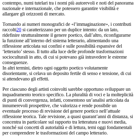
contempo, numi tutelari tra i nomi più autorevoli e noti del panorama
nazionale e internazionale, che potessero garantire visibilità e
allargare gli orizzonti di mercato.
Tornando ai numeri monografici de «l’immaginazione», i contributi
raccolti
20
si caratterizzano per un duplice intento: da un lato,
ridefinire strutturalmente il genere poetico, dall’altro, riconfigurarne
la funzione all’interno del sistema letterario, alimentando una
riflessione articolata sui confini e sulle possibilità espansive del
‘letterario’ stesso. Il tutto alla luce delle profonde trasformazioni
socioculturali in atto, di cui si potevano già intravedere le estreme
conseguenze.
In altri termini, dietro ogni oggetto poetico volutamente
disorientante, si celava un deposito fertile di senso e tensione, di cui
si attendevano gli effetti.
Per ciascuno degli artisti coinvolti sarebbe opportuno sviluppare un
inquadramento teorico specifico. La pluralità di voci e la molteplicità
di punti di convergenza, infatti, consentono un’analisi articolata da
innumerevoli prospettive, che valorizza
e rende possibile un
eventuale processo di revisione del genere poetico nell’attuale
riflessione teorica. Tale revisione, a quasi quarant’anni di distanza, si
concentra in particolare sul rapporto tra letteratura e nuovi media,
nonché sui concetti di autorialità e di lettura, temi oggi fondamentali
per comprendere le trasformazioni del campo letterario.