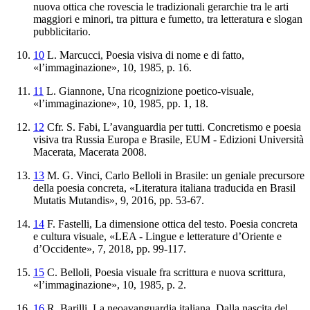
nuova ottica che rovescia le tradizionali gerarchie tra le arti
maggiori e minori, tra pittura e fumetto, tra letteratura e slogan
pubblicitario.
10
L. Marcucci,
Poesia
visiva
di
nome
e
di
fatto
,
«l’immaginazione», 10, 1985, p. 16.
11
L. Giannone,
Una ricognizione poetico-visuale
,
«l’immaginazione», 10, 1985, pp. 1, 18.
12
Cfr. S. Fabi,
L’
avanguardia per tutti. Concretismo e poesia
visiva tra Russia Europa
e Brasile
, EUM - Edizioni Università
Macerata, Macerata 2008.
13
M. G. Vinci,
Carlo Belloli in Brasile: un geniale precursore
della poesia
concreta
, «Literatura italiana traducida en Brasil
Mutatis Mutandis
», 9, 2016, pp. 53-67.
14
F. Fastelli,
La dimensione ottica del testo.
Poesia concreta
e cultura visuale
, «LEA - Lingue e letterature d’Oriente e
d’Occidente», 7, 2018, pp. 99-117.
15
C. Belloli,
Poesia
visuale
fra
scrittura
e
nuova
scrittura
,
«l’immaginazione», 10, 1985, p. 2.
16
R. Barilli,
La neoavanguardia italiana. Dalla
nascita del