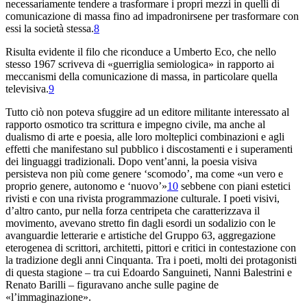
necessariamente tendere a trasformare i propri mezzi in quelli di
comunicazione di massa fino ad impadronirsene per trasformare con
essi la società stessa.
8
Risulta evidente il filo che riconduce a Umberto Eco, che nello
stesso 1967 scriveva di «guerriglia semiologica» in rapporto ai
meccanismi della comunicazione di massa, in particolare quella
televisiva.
9
Tutto ciò non poteva sfuggire ad un editore militante interessato al
rapporto osmotico tra scrittura e impegno civile, ma anche al
dualismo di arte e poesia, alle loro molteplici combinazioni e agli
effetti che manifestano sul pubblico i discostamenti e i superamenti
dei linguaggi tradizionali. Dopo vent’anni, la poesia visiva
persisteva non più come genere ‘scomodo’, ma come «un vero e
proprio genere, autonomo e ‘nuovo’»
10
sebbene con piani estetici
rivisti e con una rivista programmazione culturale. I poeti visivi,
d’altro canto, pur nella forza centripeta che caratterizzava il
movimento, avevano stretto fin dagli esordi un sodalizio con le
avanguardie letterarie e artistiche del Gruppo 63, aggregazione
eterogenea di scrittori, architetti, pittori e critici in contestazione con
la tradizione degli anni Cinquanta. Tra i poeti, molti dei protagonisti
di questa stagione – tra cui Edoardo Sanguineti, Nanni Balestrini e
Renato Barilli – figuravano anche sulle pagine de
«l’immaginazione».