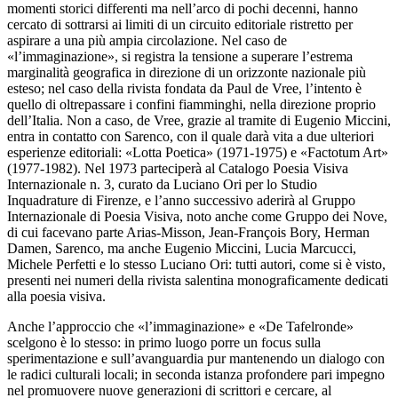
momenti storici differenti ma nell’arco di pochi decenni, hanno
cercato di sottrarsi ai limiti di un circuito editoriale ristretto per
aspirare a una più ampia circolazione. Nel caso de
«l’immaginazione», si registra la tensione a superare l’estrema
marginalità geografica in direzione di un orizzonte nazionale più
esteso; nel caso della rivista fondata da Paul de Vree, l’intento è
quello di oltrepassare i confini fiamminghi, nella direzione proprio
dell’Italia. Non a caso, de Vree, grazie al tramite di Eugenio Miccini,
entra in contatto con Sarenco, con il quale darà vita a due ulteriori
esperienze editoriali: «Lotta Poetica» (1971-1975) e «Factotum Art»
(1977-1982). Nel 1973 parteciperà al
Catalogo Poesia Visiva
Internazionale n. 3
, curato da Luciano Ori per lo Studio
Inquadrature di Firenze, e l’anno successivo aderirà al
Gruppo
Internazionale
di Poesia Visiva
, noto anche come
Gruppo dei Nove
,
di cui facevano parte Arias-Misson, Jean-François Bory, Herman
Damen, Sarenco, ma anche Eugenio Miccini, Lucia Marcucci,
Michele Perfetti e lo stesso Luciano Ori: tutti autori, come si è visto,
presenti nei numeri della rivista salentina monograficamente dedicati
alla poesia visiva.
Anche l’approccio che «l’immaginazione» e «De Tafelronde»
scelgono è lo stesso: in primo luogo porre un
focus
sulla
sperimentazione e sull’avanguardia pur mantenendo un dialogo con
le radici culturali locali; in seconda istanza profondere pari impegno
nel promuovere nuove generazioni di scrittori e cercare, al