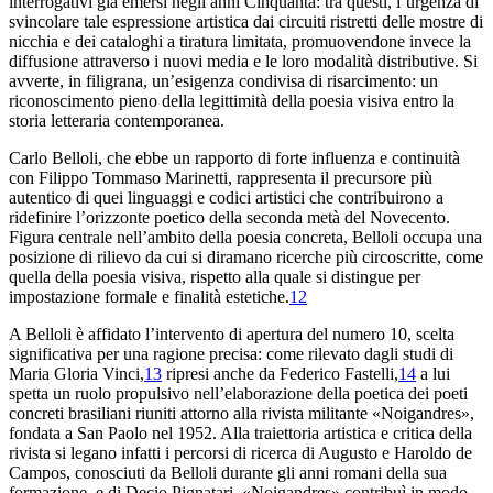
interrogativi già emersi negli anni Cinquanta: tra questi, l’urgenza di
svincolare tale espressione artistica dai circuiti ristretti delle mostre di
nicchia e dei cataloghi a tiratura limitata, promuovendone invece la
diffusione attraverso i nuovi media e le loro modalità distributive. Si
avverte, in filigrana, un’esigenza condivisa di risarcimento: un
riconoscimento pieno della legittimità della poesia visiva entro la
storia letteraria contemporanea.
Carlo Belloli, che ebbe un rapporto di forte influenza e continuità
con Filippo Tommaso Marinetti, rappresenta il precursore più
autentico di quei linguaggi e codici artistici che contribuirono a
ridefinire l’orizzonte poetico della seconda metà del Novecento.
Figura centrale nell’ambito della poesia concreta, Belloli occupa una
posizione di rilievo da cui si diramano ricerche più circoscritte, come
quella della poesia visiva, rispetto alla quale si distingue per
impostazione formale e finalità estetiche.
12
A Belloli è affidato l’intervento di apertura del numero 10, scelta
significativa per una ragione precisa: come rilevato dagli studi di
Maria Gloria Vinci,
13
ripresi anche da Federico Fastelli,
14
a lui
spetta un ruolo propulsivo nell’elaborazione della poetica dei poeti
concreti brasiliani riuniti attorno alla rivista militante «Noigandres»,
fondata a San Paolo nel 1952. Alla traiettoria artistica e critica della
rivista si legano infatti i percorsi di ricerca di Augusto e Haroldo de
Campos, conosciuti da Belloli durante gli anni romani della sua
formazione, e di Decio Pignatari. «Noigandres» contribuì in modo