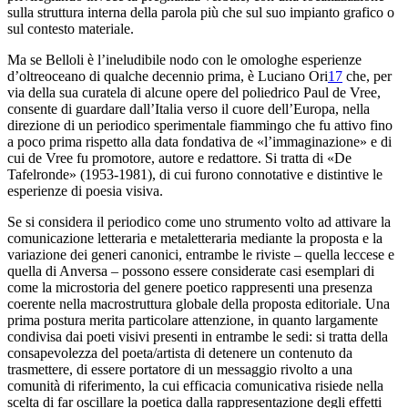
sulla struttura interna della parola più che sul suo impianto grafico o
sul contesto materiale.
Ma se Belloli è l’ineludibile nodo con le omologhe esperienze
d’oltreoceano di qualche decennio prima, è Luciano Ori
17
che, per
via della sua curatela di alcune opere del poliedrico Paul de Vree,
consente di guardare dall’Italia verso il cuore dell’Europa, nella
direzione di un periodico sperimentale fiammingo che fu attivo fino
a poco prima rispetto alla data fondativa de «l’immaginazione» e di
cui de Vree fu promotore, autore e redattore. Si tratta di
«De
Tafelronde» (1953-1981), di cui furono connotative e distintive le
esperienze di poesia visiva.
Se si considera il periodico come uno strumento volto ad attivare la
comunicazione letteraria e metaletteraria mediante la proposta e la
variazione dei generi canonici, entrambe le riviste – quella leccese e
quella di Anversa – possono essere considerate casi esemplari di
come la microstoria del genere poetico rappresenti una presenza
coerente nella macrostruttura globale della proposta editoriale. Una
prima postura
merita particolare attenzione, in quanto largamente
condivisa dai poeti visivi presenti in entrambe le sedi: si tratta della
consapevolezza del poeta/artista di detenere un contenuto da
trasmettere, di essere portatore di un messaggio rivolto a una
comunità di riferimento, la cui efficacia comunicativa risiede nella
scelta di far oscillare la poetica dalla rappresentazione degli effetti