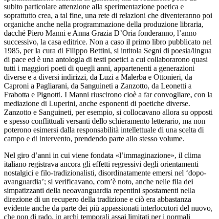
subito particolare attenzione alla sperimentazione poetica e
soprattutto crea, a tal fine, una rete di relazioni che diventeranno poi
organiche anche nella programmazione della produzione libraria,
dacché Piero Manni e Anna Grazia D’Oria fonderanno, l’anno
successivo, la casa editrice. Non a caso il primo libro pubblicato nel
1985, per la cura di Filippo Bettini, si intitola
Segni di poesia/lingua
di pace
ed è una antologia di testi poetici a cui collaborarono quasi
tutti i maggiori poeti di quegli anni, appartenenti a generazioni
diverse e a diversi indirizzi, da Luzi a Malerba e Ottonieri, da
Caproni a Pagliarani, da Sanguineti a Zanzotto, da Leonetti a
Frabotta e Pignotti. I Manni riuscirono cioè a far convogliare, con la
mediazione di Luperini, anche esponenti di poetiche diverse.
Zanzotto e Sanguineti, per esempio, si collocavano allora su opposti
e spesso conflittuali versanti dello schieramento letterario, ma non
poterono esimersi dalla responsabilità intellettuale di una scelta di
campo e di intervento, prendendo parte allo stesso volume.
Nel giro d’anni in cui viene fondata «l’immaginazione», il clima
italiano registrava ancora gli effetti regressivi degli orientamenti
nostalgici e filo-tradizionalisti, disordinatamente emersi nel ‘dopo-
avanguardia’; si verificavano, com’è noto, anche nelle fila dei
simpatizzanti della neoavanguardia repentini spostamenti nella
direzione di un recupero della tradizione e ciò era abbastanza
evidente anche da parte dei più appassionati interlocutori del nuovo,
che non di rado, in archi temporali assai limitati per i normali