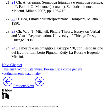
21
Cfr. A. Greimas,
Semiotica figurativa e semiotica plastica
,
in P. Fabbri, G. Morrone (a cura di),
Semiotica in nuce
,
Meltemi, Milano 2002, pp. 196-210.
22
U. Eco,
I
limiti
dell
’
interpretazione
, Bompiani, Milano
1990.
23
Cfr
.
W
.
J
.
T
.
Mitchell
,
Picture
Theory
.
Essays
on
Verbal
and
Visual
Representation
,
University
of
Chicago
Press
,
Chicago
1994
.
24
La mostra è un omaggio al Gruppo ‘70, con l’esposizione
dei lavori di Lamberto Pignotti, Ketty La Rocca e Eugenio
Miccini.
Next Chapter
This Isn’t World Literature. Poesia lirica come genere
«ostinatamente nazionale»
Previous
Next
Il libro
Powered by Manifold Scholarship. Learn more at