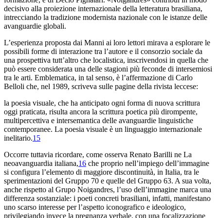
decisivo alla proiezione internazionale della letteratura brasiliana,
intrecciando la tradizione modernista nazionale con le istanze delle
avanguardie globali.
L’esperienza proposta dai Manni ai loro lettori mirava a esplorare le
possibili forme di interazione tra l’autore e il consorzio sociale da
una prospettiva tutt’altro che localistica, inscrivendosi in quella che
può essere considerata una delle stagioni più feconde di intersemiosi
tra le arti. Emblematica, in tal senso, è l’affermazione di Carlo
Belloli che, nel 1989, scriveva sulle pagine della rivista leccese:
la poesia visuale, che ha anticipato ogni forma di nuova scrittura
oggi praticata, risulta ancora la scrittura poetica più dirompente,
multipercettiva e intersemantica delle avanguardie linguistiche
contemporanee. La poesia visuale è un linguaggio internazionale
inelitario.
15
Occorre tuttavia ricordare, come osserva Renato Barilli ne
La
neoavanguardia italiana
,
16
che proprio nell’impiego dell’immagine
si configura l’elemento di maggiore discontinuità, in Italia, tra le
sperimentazioni del Gruppo 70 e quelle del Gruppo 63. A sua volta,
anche rispetto al
Grupo Noigandres
, l’uso dell’immagine marca una
differenza sostanziale: i poeti concreti brasiliani, infatti, manifestano
uno scarso interesse per l’aspetto iconografico e ideologico,
privilegiando invece la pregnanza verbale, con una focalizzazione