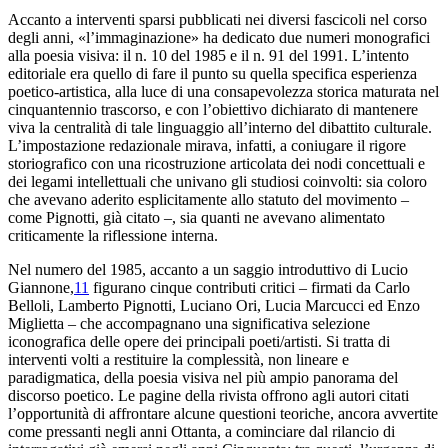
Accanto a interventi sparsi pubblicati nei diversi fascicoli nel corso
degli anni,
«l’immaginazione»
ha dedicato due numeri monografici
alla poesia visiva: il n. 10 del 1985 e il n. 91 del 1991. L’intento
editoriale era quello di fare il punto su quella specifica esperienza
poetico-artistica, alla luce di una consapevolezza storica maturata nel
cinquantennio trascorso, e con l’obiettivo dichiarato di mantenere
viva la centralità di tale linguaggio all’interno del dibattito culturale.
L’impostazione redazionale mirava, infatti, a coniugare il rigore
storiografico con una ricostruzione articolata dei nodi concettuali e
dei legami intellettuali che univano gli studiosi coinvolti: sia coloro
che avevano aderito esplicitamente allo statuto del movimento –
come
Pignotti, già citato –, sia quanti ne avevano alimentato
criticamente la riflessione interna.
Nel numero del 1985, accanto a un saggio introduttivo di Lucio
Giannone,
11
figurano cinque contributi critici – firmati da Carlo
Belloli, Lamberto Pignotti, Luciano Ori, Lucia Marcucci ed Enzo
Miglietta – che accompagnano una significativa selezione
iconografica delle opere dei principali poeti/artisti. Si tratta di
interventi volti a restituire la complessità, non lineare e
paradigmatica, della poesia visiva nel più ampio panorama del
discorso poetico. Le pagine della rivista offrono agli autori citati
l’opportunità di affrontare alcune questioni teoriche, ancora avvertite
come pressanti negli anni Ottanta, a cominciare dal rilancio di