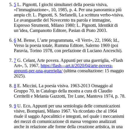
5
L. Pignotti,
I giochi simultanei della poesia visiva
,
«l’immaginazione», 10, 1985, p. 4. Per una panoramica più
ampia cfr. L. Pignotti, S. Stefanelli,
La scrittura verbo-visiva.
Le avanguardie
del Novecento tra parola e immagine
,
Espresso Strumenti, Milano 1980; L. Pignotti,
Identikit di
un’idea
, Campanotto Editore, Pasian di Prato 2003.
6
M. Bense,
L’arte programmata
, «Il Verri», 22, 1966; Id.,
Verso la poesia totale
, Rumma Editore, Salerno 1969 (poi
Paravia, Torino 1978, con prefazione di Luciano Anceschi).
7
G. Celant,
Arte povera. Appunti per una guerriglia,
«Flash
Art», 5, 1967,
https://flash---art.it/2020/04/arte-povera-
appunti-per-una-guerriglia/
(ultima consultazione: 15 maggio
2025).
8
E. Miccini,
La poesia visiva. 1963-2013 Omaggio al
Gruppo 70
, in Catalogo della mostra a cura di Claudio
Cerritelli e Melania Gazzotti, Tre Lune, Mantova 1974, p. 78.
9
U. Eco,
Appunti per una semiologia delle comunicazioni
visive,
Bompiani, Milano 1967. Va ricordato che al 1964
risale il saggio
Apocalittici
e integrati
, nel quale i meccanismi
dei mezzi di comunicazione di massa vengono analizzati
anche in relazione alle forme della creazione artistica, in una