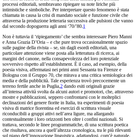
processi editoriali, sembravano ripiegare su note liriche più
intimistiche e simboliche. Per interpretare questo fenomeno è stata
chiamata in causa
la crisi di mandato sociale e funzione civile che
attraversa la produzione letteraria successiva alle pulsioni che vanno
dal secondo dopoguerra agli anni ‘70/’80.
1
Non è tuttavia il ‘ripiegamento’ che sembra interessare Piero Manni
e Anna Grazia D’Oria – e che pure trova occasionalmente spazio
sulle pagine della rivista – se, sin dagli esordi editoriali, una
particolare attenzione viene posta alla letteratura di ricerca, ai
margini del canone, nella consapevolezza del loro potenziale
sovversivo rispetto all’establishment. È il caso, ad esempio, della
poesia visiva, affermatasi nei primi anni Sessanta tra Firenze e
Bologna con il Gruppo 70, che mirava a una critica semiologica dei
media e della pubblicità. Tale esperienza trovò precocemente un
terreno fertile anche in Puglia,
2
dando esiti originali grazie
all’intensa attività svolta da alcuni autori e promotori, che, attraverso
mostre e pubblicazioni, seppero confrontarsi con le molteplici
declinazioni del genere fiorite in Italia, tra esperimenti di
poesia
visiva
di matrice fiorentina ed esercizi di
scrittura visuale
riconducibili a gruppi attivi nell’area ligure, ma allargando
contestualmente i loro orizzonti ben oltre i confini nazionali. Si
trattava, secondo le linee programmatiche, di una scrittura poetica
che risultava, ancora a quell’altezza cronologica, tra le più rilevanti
sul piano dell’innovazione linguistica, adattandosi, com’è naturale,