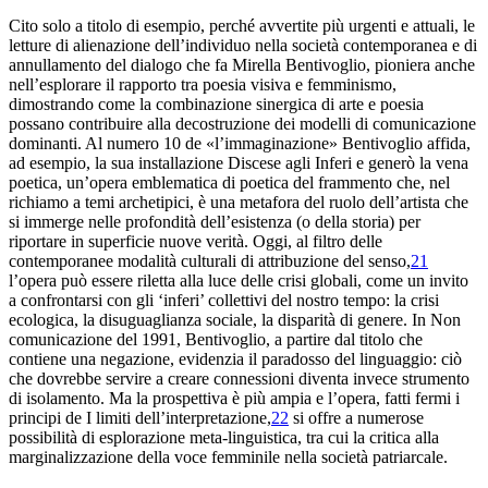
Cito solo a titolo di esempio, perché avvertite più urgenti e attuali, le
letture di alienazione dell’individuo nella società contemporanea e di
annullamento del dialogo che fa Mirella Bentivoglio, pioniera anche
nell’esplorare il rapporto tra poesia visiva e femminismo,
dimostrando come la combinazione sinergica di arte e poesia
possano contribuire alla decostruzione dei modelli di comunicazione
dominanti. Al numero 10 de «l’immaginazione» Bentivoglio affida,
ad esempio, la sua installazione
Discese agli
Inferi
e generò la vena
poetica
, un’opera emblematica di poetica del frammento che, nel
richiamo a temi archetipici, è una metafora del ruolo dell’artista che
si immerge nelle profondità dell’esistenza (o della storia) per
riportare in superficie nuove verità. Oggi, al filtro delle
contemporanee modalità culturali di attribuzione del senso,
21
l’opera può essere riletta alla luce delle crisi globali, come un invito
a confrontarsi con gli ‘inferi’ collettivi del nostro tempo: la crisi
ecologica, la disuguaglianza sociale, la disparità di genere. In
Non
comunicazione
del 1991, Bentivoglio, a partire dal titolo che
contiene una negazione, evidenzia il paradosso del linguaggio: ciò
che dovrebbe servire a creare connessioni diventa invece strumento
di isolamento. Ma la prospettiva è più ampia e l’opera, fatti fermi i
principi de
I limiti dell’interpretazione
,
22
si offre a numerose
possibilità di esplorazione meta-linguistica, tra cui la critica alla
marginalizzazione della voce femminile nella società patriarcale.