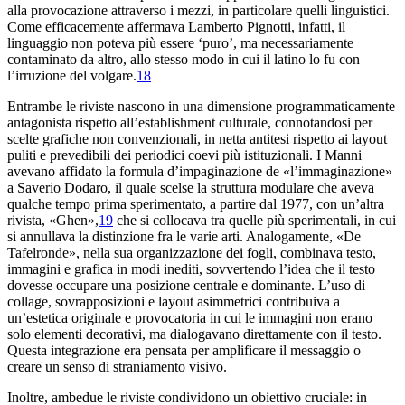
alla provocazione attraverso i mezzi, in particolare quelli linguistici.
Come efficacemente affermava Lamberto Pignotti, infatti, il
linguaggio non poteva più essere ‘puro’, ma necessariamente
contaminato da altro, allo stesso modo in cui il latino lo fu con
l’irruzione del volgare.
18
Entrambe le riviste nascono in una dimensione programmaticamente
antagonista rispetto all’establishment culturale, connotandosi per
scelte grafiche non convenzionali, in netta antitesi rispetto ai layout
puliti e prevedibili dei periodici coevi più istituzionali. I Manni
avevano affidato la formula d’impaginazione de «l’immaginazione»
a Saverio Dodaro, il quale scelse la struttura modulare che aveva
qualche tempo prima sperimentato, a partire dal 1977, con un’altra
rivista, «Ghen»,
19
che si collocava tra quelle più sperimentali, in cui
si annullava la distinzione fra le varie arti. Analogamente, «De
Tafelronde», nella sua organizzazione dei fogli, combinava testo,
immagini e grafica in modi inediti, sovvertendo l’idea che il testo
dovesse occupare una posizione centrale e dominante. L’uso di
collage, sovrapposizioni e layout asimmetrici contribuiva a
un’estetica originale e provocatoria in cui le immagini non erano
solo elementi decorativi, ma dialogavano direttamente con il testo.
Questa integrazione era pensata per amplificare il messaggio o
creare un senso di straniamento visivo.
Inoltre, ambedue le riviste condividono un obiettivo cruciale: in