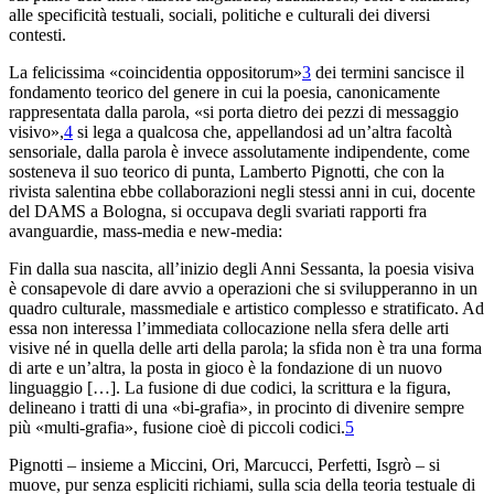
alle specificità testuali, sociali, politiche e culturali dei diversi
contesti.
La felicissima «coincidentia oppositorum»
3
dei termini sancisce il
fondamento teorico del genere in cui la poesia, canonicamente
rappresentata dalla parola, «si porta dietro dei pezzi di messaggio
visivo»,
4
si lega a qualcosa che, appellandosi ad un’altra facoltà
sensoriale, dalla parola è invece assolutamente indipendente, come
sosteneva il suo teorico di punta, Lamberto Pignotti, che con la
rivista salentina ebbe collaborazioni negli stessi anni in cui, docente
del DAMS a Bologna, si occupava degli svariati rapporti fra
avanguardie, mass-media e new-media:
Fin dalla sua nascita, all’inizio degli Anni Sessanta, la poesia visiva
è consapevole di dare avvio a operazioni che si svilupperanno in un
quadro culturale, massmediale e artistico complesso e stratificato. Ad
essa non interessa l’immediata collocazione nella sfera delle arti
visive né in quella delle arti della parola; la sfida non è tra una forma
di arte e un’altra, la posta in gioco è la fondazione di un nuovo
linguaggio […]. La fusione di due codici, la scrittura e la figura,
delineano i tratti di una «bi-grafia», in procinto di divenire sempre
più «multi-grafia», fusione cioè di piccoli codici.
5
Pignotti – insieme a Miccini, Ori, Marcucci, Perfetti, Isgrò – si
muove, pur senza espliciti richiami, sulla scia della teoria testuale di