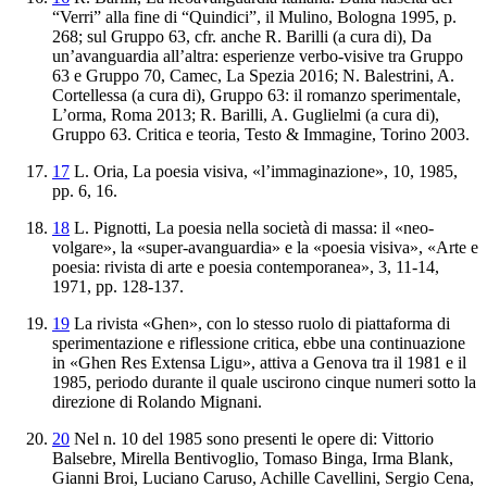
“Verri” alla fine di “Quindici”
, il Mulino, Bologna 1995, p.
268; sul Gruppo 63, cfr. anche R. Barilli (a cura di),
Da
un’avanguardia all’altra: esperienze verbo
-visive tra Gruppo
63 e Gruppo 70
, Camec, La Spezia 2016; N. Balestrini, A.
Cortellessa (a cura di),
Gruppo 63
: il romanzo sperimentale
,
L’orma, Roma 2013; R. Barilli, A. Guglielmi (a cura di),
Gruppo 63. Critica e teoria
, Testo & Immagine, Torino 2003.
17
L. Oria,
La
poesia
visiva
, «l’immaginazione», 10, 1985,
pp. 6, 16.
18
L. Pignotti,
La poesia
nella società di massa: il «neo-
volgare», la «super-avanguardia
» e la «poesia visiva»
, «Arte e
poesia: rivista di arte e poesia contemporanea», 3, 11-14,
1971, pp. 128-137.
19
La rivista «Ghen», con lo stesso ruolo di piattaforma di
sperimentazione e riflessione critica, ebbe una continuazione
in «Ghen Res Extensa Ligu», attiva a Genova tra il 1981 e il
1985, periodo durante il quale uscirono cinque numeri sotto la
direzione di Rolando Mignani.
20
Nel n. 10 del 1985 sono presenti le opere di: Vittorio
Balsebre, Mirella Bentivoglio, Tomaso Binga, Irma Blank,
Gianni Broi, Luciano Caruso, Achille Cavellini, Sergio Cena,