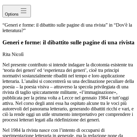
Options
“Generi e forme: il dibattito sulle pagine di una rivista” in “Dov'è la
letteratura?”
Generi e forme: il dibattito sulle pagine di una rivista
Rita Nicolì
Nel presente contributo si intende indagare la dicotomia esistente tra
‘teoria dei generi’ ed ‘esperienza dei generi’, cioè tra principi
normativi sostanzialmente ribaditi nel tempo e loro applicazione
letteraria. L’analisi si concentrerà su una declinazione peculiare della
poesia – la poesia visiva – attraverso la specola privilegiata di una
rivista di taglio spiccatamente militante, «l’immaginazione»,
pubblicata per la prima volta a Lecce nel gennaio 1984 e tutt’oggi
attiva. Nel corso degli anni essa ha ospitato alcune tra le voci più
autorevoli del panorama letterario, generando dibattiti ricchi e vari, e
ciò la rende oggi un utile strumento interpretativo per comprendere i
processi letterari legati alla ridefinizione dei generi.
Nel 1984 la rivista nasce con l’intento di occuparsi di
sperimentazione letteraria in generale, ma la redazione pone da