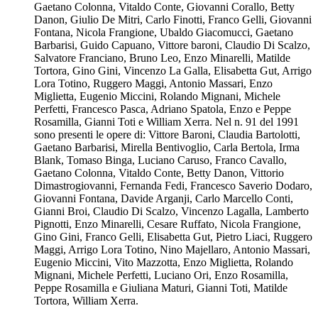
Gaetano Colonna, Vitaldo Conte, Giovanni Corallo, Betty
Danon, Giulio De Mitri, Carlo Finotti, Franco Gelli, Giovanni
Fontana, Nicola Frangione, Ubaldo Giacomucci, Gaetano
Barbarisi, Guido Capuano, Vittore baroni, Claudio Di Scalzo,
Salvatore Franciano, Bruno Leo, Enzo Minarelli, Matilde
Tortora, Gino Gini, Vincenzo La Galla, Elisabetta Gut, Arrigo
Lora Totino, Ruggero Maggi, Antonio Massari, Enzo
Miglietta, Eugenio Miccini, Rolando Mignani, Michele
Perfetti, Francesco Pasca, Adriano Spatola, Enzo e Peppe
Rosamilla, Gianni Toti e William Xerra. Nel n. 91 del 1991
sono presenti le opere di: Vittore Baroni, Claudia Bartolotti,
Gaetano Barbarisi, Mirella Bentivoglio, Carla Bertola, Irma
Blank, Tomaso Binga, Luciano Caruso, Franco Cavallo,
Gaetano Colonna, Vitaldo Conte, Betty Danon, Vittorio
Dimastrogiovanni, Fernanda Fedi, Francesco Saverio Dodaro,
Giovanni Fontana, Davide Arganji, Carlo Marcello Conti,
Gianni Broi, Claudio Di Scalzo, Vincenzo Lagalla, Lamberto
Pignotti, Enzo Minarelli, Cesare Ruffato, Nicola Frangione,
Gino Gini, Franco Gelli, Elisabetta Gut, Pietro Liaci, Ruggero
Maggi, Arrigo Lora Totino, Nino Majellaro, Antonio Massari,
Eugenio Miccini, Vito Mazzotta, Enzo Miglietta, Rolando
Mignani, Michele Perfetti, Luciano Ori, Enzo Rosamilla,
Peppe Rosamilla e Giuliana Maturi, Gianni Toti, Matilde
Tortora, William Xerra.