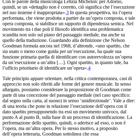
Con le parole della musicologa Letizia Michelon: per Adorno,
quindi, se un «dettaglio non è corretto, ciò significa che l’esecuzione
nel suo insieme
è inappropriata».
3
In questa prospettiva, tra l’opera
performata, che viene prodotta a partire da un’opera composta, e tale
opera composta, si stabilisce un rapporto di dipendenza semica. Nel
movimento tra i due poli il filosofo identifica una problematica
scandita non solo sul piano del passaggio mediale, ma anche su
quello della traduzione. Guardando alla definizione che Nelson
Goodman formula ancora nel 1968, d’altronde, «uno spartito, che
sia usato o meno come guida per un’esecuzione, ha quale sua
funzione primaria quella di identificare con autorevolezza un’opera
da un’esecuzione a un’altra […]. Ogni spartito, in quanto tale, ha
l’ufficio prioritario di identificare un’opera».
4
Tale principio appare orientare, nella critica contemporanea, casi di
approccio non solo riferiti alle forme del genere musicale. In senso
allargato, possiamo considerare la proposizione di Goodman come
parte di una concezione del passaggio mediale (nel caso specifico:
dal segno sulla carta, al suono) in senso ‘unidirezionale’. Vale a dire:
di una teoria che pone in relazione l’esecuzione dell’opera con il
dato spartito presupponendo tra essi un movimento univoco, dal
punto A al punto B, sulla base di un processo di identificazione. La
performazione dello spartito, quindi, o aderisce ad esso, o non è
l’opera, ma un’altra opera. Per lo stesso motivo, a proposito
dell’opera letteraria, Goodman sottolinea che essa