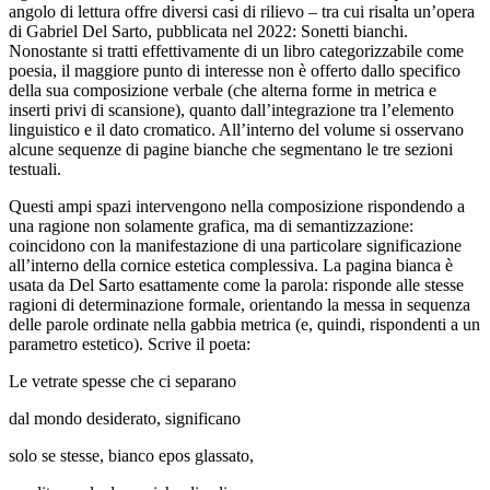
angolo di lettura offre diversi casi di rilievo – tra cui risalta un’opera
di Gabriel Del Sarto, pubblicata nel 2022:
Sonetti bianchi
.
Nonostante si tratti effettivamente di un libro categorizzabile come
poesia, il maggiore punto di interesse non è offerto dallo specifico
della sua composizione verbale (che alterna forme in metrica e
inserti privi di scansione), quanto dall’integrazione tra l’elemento
linguistico e il dato cromatico. All’interno del volume si osservano
alcune sequenze di pagine bianche che segmentano le tre sezioni
testuali.
Questi ampi spazi intervengono nella composizione rispondendo a
una ragione non solamente grafica, ma di semantizzazione:
coincidono con la manifestazione di una particolare significazione
all’interno della cornice estetica complessiva. La pagina bianca è
usata da Del Sarto esattamente come la parola: risponde alle stesse
ragioni di determinazione formale, orientando la messa in sequenza
delle parole ordinate nella gabbia metrica (e, quindi, rispondenti a un
parametro estetico). Scrive il poeta:
Le vetrate spesse che ci separano
dal mondo desiderato, significano
solo se stesse, bianco epos glassato,