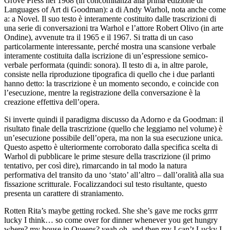
Grove Press nel 1968 (in concomitanza alla prima edizione di
Languages of Art
di Goodman):
a
di Andy Warhol, nota anche come
a: a Novel
. Il suo testo è interamente costituito dalle trascrizioni di
una serie di conversazioni tra Warhol e l’attore Robert Olivo (in arte
Ondine
), avvenute tra il 1965 e il 1967. Si tratta di un caso
particolarmente interessante, perché mostra una scansione verbale
interamente costituita dalla iscrizione di un’espressione semico-
verbale performata (quindi: sonora). Il testo di
a
, in altre parole,
consiste nella riproduzione tipografica di quello che i due parlanti
hanno detto: la trascrizione è un momento secondo, e coincide con
l’esecuzione, mentre la registrazione della conversazione è la
creazione effettiva dell’opera.
Si inverte quindi il paradigma discusso da Adorno e da Goodman: il
risultato finale della trascrizione (quello che leggiamo nel volume) è
un’esecuzione possibile dell’opera, ma non la sua esecuzione unica.
Questo aspetto è ulteriormente corroborato dalla specifica scelta di
Warhol di pubblicare le prime stesure della trascrizione (il primo
tentativo, per così dire), rimarcando in tal modo la natura
performativa del transito da uno ‘stato’ all’altro – dall’oralità alla sua
fissazione scritturale. Focalizzandoci sul testo risultante, questo
presenta un carattere di straniamento.
Rotten Rita’s maybe getting rocked. She she’
s gave me rocks grrrr
lucky I think… so come
over for dinner whenever you get hungry
where? my house
in Queens? yeah oh, and then my I can’t
Lucky I