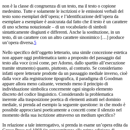
non è la classe di congruenza di un testo, ma il testo o copione
medesimo. Tutte e solamente le iscrizioni e le emissioni verbali del
testo sono esemplari dell’opera; e l’identificazione dell’opera da
esemplare a esemplare è assicurata dal fatto che il testo è un carattere
di uno schema notazionale – di un vocabolario di simboli
sintatticamente disgiunti e differenti. Anche la sostituzione, in un
testo, di un carattere con un altro carattere sinonimico […] produce
un’opera diversa.
5
Nello specifico dell’oggetto letterario, una simile concezione estetica
non appare oggi problematica tanto a proposito del passaggio dal
testo alla voce (così come, per Adorno, dallo spartito all’esecuzione
tramite strumento) quanto, piuttosto, al contrario. Se consideriamo
infatti opere letterarie prodotte da un passaggio mediale inverso, cioè
dalla voce alla registrazione tipografica, il paradigma di Goodman
appare allora meno calzante, venendo meno il principio di
individuazione simbolica concernente ogni singolo elemento
discreto del codice linguistico. Considerando la problematica
inerente alla trasposizione poetica di elementi astratti nel dominio
mediale,
si prenda ad esempio la seguente questione: in che modo è
possibile approcciarsi poeticamente a concetti come il silenzio nel
momento della sua iscrizione attraverso un medium specifico?
In relazione a tale interrogativo, si prenda in esame un’opera edita da