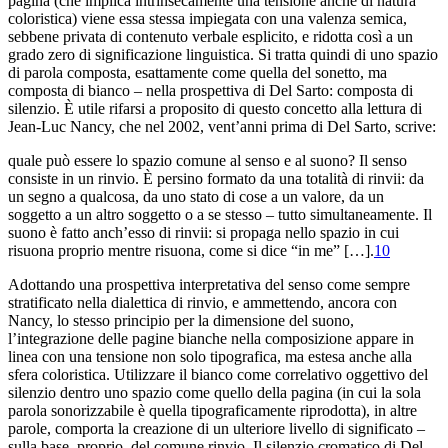
pagina (che implica intrinsecamente una tensione anche di natura
coloristica) viene essa stessa impiegata con una valenza semica,
sebbene privata di contenuto verbale esplicito, e ridotta così a un
grado zero di significazione linguistica. Si tratta quindi di uno spazio
di parola composta, esattamente come quella del sonetto, ma
composta di bianco – nella prospettiva di Del Sarto: composta di
silenzio. È utile rifarsi a proposito di questo concetto alla lettura di
Jean-Luc Nancy, che nel 2002, vent’anni prima di Del Sarto, scrive:
quale può essere lo spazio comune al senso e al suono? Il senso
consiste in un rinvio. È persino formato da una totalità di rinvii: da
un segno a qualcosa, da uno stato di cose a un valore, da un
soggetto a un altro soggetto o a se stesso – tutto simultaneamente. Il
suono è fatto anch’esso di rinvii: si propaga nello spazio in cui
risuona proprio mentre risuona, come si dice “in me” […].
10
Adottando una prospettiva interpretativa del senso come sempre
stratificato nella dialettica di rinvio, e ammettendo, ancora con
Nancy, lo stesso principio per la dimensione del suono,
l’integrazione delle pagine bianche nella composizione appare in
linea con una tensione non solo tipografica, ma estesa anche alla
sfera coloristica. Utilizzare il bianco come correlativo oggettivo del
silenzio dentro uno spazio come quello della pagina (in cui la sola
parola sonorizzabile è quella tipograficamente riprodotta), in altre
parole, comporta la creazione di un ulteriore livello di significato –
sulla base, proprio, del comune rinvio. Il silenzio cromatico di Del