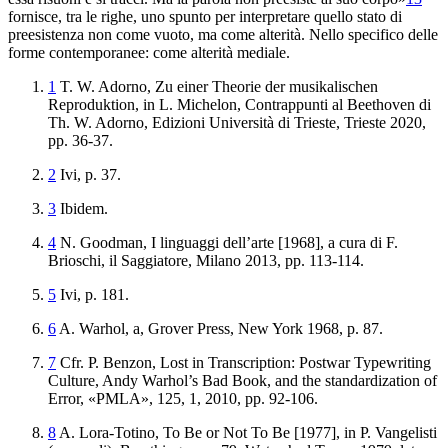
fornisce, tra le righe, uno spunto per interpretare quello stato di
preesistenza non come vuoto, ma come alterità. Nello specifico delle
forme contemporanee: come alterità mediale.
1
T. W. Adorno,
Zu einer Theorie der musikalischen
Reproduktion
, in L. Michelon,
Contrappunti
al
Beethoven
di
Th. W. Adorno
, Edizioni Università di Trieste, Trieste 2020,
pp. 36-37.
2
Ivi, p. 37.
3
Ibidem
.
4
N. Goodman,
I linguaggi dell’arte
[1968], a cura di F.
Brioschi, il Saggiatore, Milano 2013, pp. 113-114.
5
Ivi
,
p
.
181
.
6
A
.
Warhol
,
a
,
Grover
Press
,
New
York
1968
,
p
.
87
.
7
Cfr. P. Benzon,
Lost in
Transcription: Postwar Typewriting
Culture, Andy Warhol’s Bad Book, and
the standardization of
Error
, «PMLA», 125, 1, 2010, pp. 92-106.
8
A
.
Lora
-
Totino
,
To
Be
or
Not
To
Be
[
1977
],
in
P
.
Vangelisti