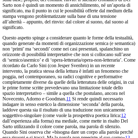
Sarto non è quindi un momento di annichilimento, né un’aporia di
significato, ma il punto in cui le possibilità offerte dal medium della
stampa vengono problematizzate sulla base di una tensione
all’alterità – appunto, del rinvio: dal colore al suono, dal suono al
significato.
Questo aspetto spinge a considerare quanto le forme della testualità,
quando generate da momenti di organizzazione semica (e semantica)
non ‘primi’ ma ‘secondi’ come nei casi presentati, spalanchino un
orizzonte di possibilità interpretative che non si collocano sull’asse
di ‘semico/asemico’ e di ‘opera-letteraria/opera-non-letteraria’. Come
ricordato da Carlo Sini (con Jesper Svenbro) in un recente
intervento, la pratica stessa della lettura è infatti un fenomeno che
poggia, nel contemporaneo, su radici cognitive e performative
completamente diverse da quelle della letteratura delle origini, in cui
le prime forme scritte prevedevano una limitazione totale dello
spazio interpretativo – simile a quella che postulano, ancora nel
Novecento, Adorno
e Goodman.
11
Si rende quindi necessario
indagare in senso estetico la dimensione ‘seconda’ della parola,
laddove questa sia il risultato di una traduzione non unicamente
soggettivo-singolare (come vuole la prospettiva poetica lirica:
12
dall’esperienza alla forma) ma mediale, come mette in risalto Del
Sarto utilizzando il colore come parola, ma parola di silenzio.
Quando Sini osserva che «bisogna dare un corpo alla parola perché
essa risuoni e si tracci. Ma la parola non preesiste al suo corpo»
13