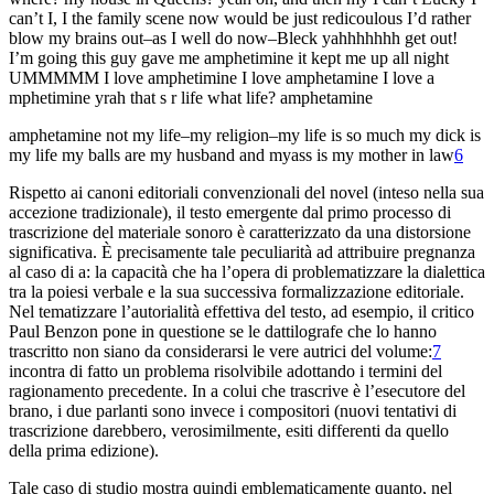
can’t I, I the family scene now
would be just redicoulous I’d rather
blow my brains
out–as I well do now–Bleck yahhhhhhh get out!
I’m going this guy gave me amphetimine it kept
me up all night
UMMMMM I love amphetimine I love
amphetamine I love a
mphetimine yrah that s r life
what life? amphetamine
amphetamine not my life–my religion–my
life is so much my dick is
my life my
balls are my husband and myass is my mother in
law
6
Rispetto ai canoni editoriali convenzionali del
novel
(inteso nella sua
accezione tradizionale), il testo emergente dal primo processo di
trascrizione del materiale sonoro è caratterizzato da una distorsione
significativa. È precisamente tale peculiarità ad attribuire pregnanza
al caso di
a
: la capacità che ha l’opera di problematizzare la dialettica
tra la poiesi verbale e la sua successiva formalizzazione editoriale.
Nel tematizzare l’autorialità effettiva del testo, ad esempio, il critico
Paul Benzon pone in questione se le dattilografe che lo hanno
trascritto non siano da considerarsi le
vere autrici del volume:
7
incontra di fatto un problema risolvibile adottando i termini del
ragionamento precedente. In
a
colui che trascrive è l’esecutore del
brano, i due parlanti sono invece i compositori (nuovi tentativi di
trascrizione darebbero, verosimilmente, esiti differenti da quello
della prima edizione).
Tale caso di studio mostra quindi emblematicamente quanto, nel