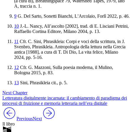
(
a
cura
di
),
Breathingspace
79
,
Watershed
Tapes
,
1979
,
lato
A
,
traccia
n
.
1
.
9
G. Del Sarto,
Sonetti
Bianchi
, L’Arcolaio, Forlì 2022, p. 46.
10
J.-L. Nancy,
All’ascolto
[2002], trad. di E. Lisciani Petrini,
Raffaello Cortina Editore, Milano 2004, p. 13.
11
Cfr. C. Sini,
Phrasikleia: Corpi e voci della scrittura
, in J.
Svenbro,
Phrasikleia. Antropologia della lettura nella Grecia
antica
[1988], a cura di T. Di Dio, La vita felice, Milano
2024, pp. 5-16.
12
Cfr. G. Mazzoni,
Sulla
poesia
moderna
, il Mulino,
Bologna 2015, p. 83.
13
Sini,
Phrasikleia
cit., p. 5.
Next Chapter
Letteratura digitalmente incarnata: il cambiamento di paradigma dei
processi di fruizione e memoria letteraria nell’era digitale
Previous
Next
Il libro