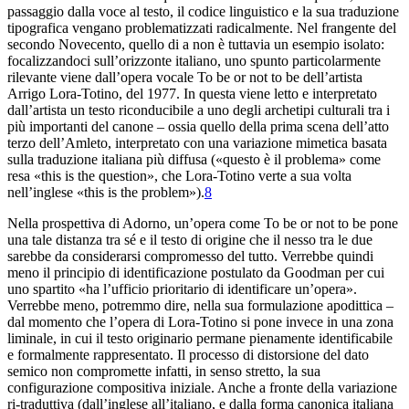
passaggio dalla voce al testo, il codice linguistico e la sua traduzione
tipografica vengano problematizzati radicalmente. Nel frangente del
secondo Novecento, quello di
a
non è tuttavia un esempio isolato:
focalizzandoci sull’orizzonte italiano, uno spunto particolarmente
rilevante viene dall’opera vocale
To be or
not to be
dell’artista
Arrigo Lora-Totino, del 1977. In questa viene letto e interpretato
dall’artista un testo riconducibile a uno degli archetipi culturali tra i
più importanti del canone – ossia quello della prima scena dell’atto
terzo dell’Amleto, interpretato con una variazione mimetica basata
sulla traduzione italiana più diffusa («questo è il problema» come
resa «this is the question», che Lora-Totino verte a sua volta
nell’inglese «this is the problem»).
8
Nella prospettiva di Adorno, un’opera come
To be or not to be
pone
una tale distanza tra sé e il testo di origine che il nesso tra le due
sarebbe da considerarsi compromesso del tutto. Verrebbe quindi
meno il principio di identificazione postulato da Goodman per cui
uno spartito «ha l’ufficio prioritario di identificare un’opera».
Verrebbe meno, potremmo dire, nella sua formulazione apodittica –
dal momento che l’opera di Lora-Totino si pone invece in una zona
liminale, in cui il testo originario permane pienamente identificabile
e formalmente rappresentato. Il processo di distorsione del dato
semico non compromette infatti, in senso stretto, la sua
configurazione compositiva iniziale. Anche a fronte della variazione
ri-traduttiva (dall’inglese all’italiano, e dalla forma canonica italiana