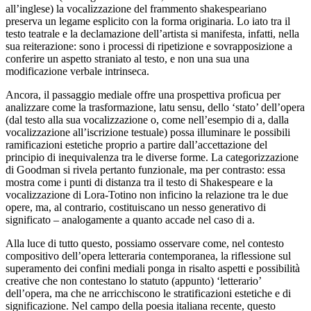
all’inglese) la vocalizzazione del frammento shakespeariano
preserva un legame esplicito con la forma originaria. Lo iato tra il
testo teatrale e la declamazione dell’artista si manifesta, infatti, nella
sua reiterazione: sono i processi di ripetizione e sovrapposizione a
conferire un aspetto straniato al testo, e non una sua una
modificazione verbale intrinseca.
Ancora, il passaggio mediale offre una prospettiva proficua per
analizzare come la trasformazione,
latu sensu
, dello ‘stato’ dell’opera
(dal testo alla sua vocalizzazione o, come nell’esempio di
a
, dalla
vocalizzazione all’iscrizione testuale) possa illuminare le possibili
ramificazioni estetiche proprio a partire dall’accettazione del
principio di inequivalenza tra le diverse forme. La categorizzazione
di Goodman si rivela pertanto funzionale, ma per contrasto: essa
mostra come i punti di distanza tra il testo di Shakespeare e la
vocalizzazione di Lora-Totino non inficino la relazione
tra le due
opere, ma, al contrario, costituiscano un nesso generativo di
significato – analogamente a quanto accade nel caso di
a
.
Alla luce di tutto questo, possiamo osservare come, nel contesto
compositivo dell’opera letteraria contemporanea, la riflessione sul
superamento dei confini mediali ponga in risalto aspetti e possibilità
creative che non contestano lo statuto (appunto) ‘letterario’
dell’opera, ma che ne arricchiscono le stratificazioni estetiche e di
significazione. Nel campo della poesia italiana recente, questo