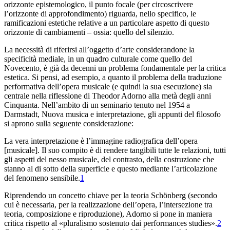
orizzonte epistemologico, il punto focale (per circoscrivere
l’orizzonte di approfondimento) riguarda, nello specifico, le
ramificazioni estetiche relative a un particolare aspetto di questo
orizzonte di cambiamenti – ossia: quello del silenzio.
La necessità di riferirsi all’oggetto d’arte considerandone la
specificità mediale, in un quadro culturale come quello del
Novecento, è già da decenni un problema fondamentale per la critica
estetica. Si pensi, ad esempio, a quanto il problema della traduzione
performativa dell’opera musicale (e quindi la sua esecuzione) sia
centrale nella riflessione di Theodor Adorno alla metà degli anni
Cinquanta. Nell’ambito di un seminario tenuto nel 1954 a
Darmstadt,
Nuova musica e
interpretazione
, gli appunti del filosofo
si aprono sulla seguente considerazione:
La vera interpretazione è l’immagine radiografica dell’opera
[musicale]. Il suo compito è di rendere tangibili tutte le relazioni, tutti
gli aspetti del nesso musicale, del contrasto, della costruzione che
stanno al di sotto della superficie e questo mediante l’articolazione
del fenomeno sensibile.
1
Riprendendo un concetto chiave per la teoria Schönberg (secondo
cui è necessaria, per la realizzazione dell’opera, l’intersezione tra
teoria, composizione e riproduzione), Adorno si pone in maniera
critica rispetto al «pluralismo sostenuto dai
performances studies
».
2