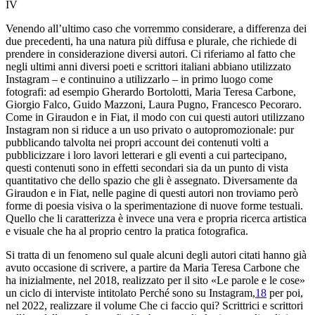
IV
Venendo all’ultimo caso che vorremmo considerare, a differenza dei
due precedenti, ha una natura più diffusa e plurale, che richiede di
prendere in considerazione diversi autori. Ci riferiamo al fatto che
negli ultimi anni diversi poeti e scrittori italiani abbiano utilizzato
Instagram – e continuino a utilizzarlo – in primo luogo come
fotografi: ad esempio Gherardo Bortolotti, Maria Teresa Carbone,
Giorgio Falco, Guido Mazzoni, Laura Pugno, Francesco Pecoraro.
Come in Giraudon e in Fiat, il modo con cui questi autori utilizzano
Instagram non si riduce a un uso privato o autopromozionale: pur
pubblicando talvolta nei propri account dei contenuti volti a
pubblicizzare i loro lavori letterari e gli eventi a cui partecipano,
questi contenuti sono in effetti secondari sia da un punto di vista
quantitativo che dello spazio che gli è assegnato. Diversamente da
Giraudon e in Fiat, nelle pagine di questi autori non troviamo però
forme di poesia visiva o la sperimentazione di nuove forme testuali.
Quello che li caratterizza è invece una vera e propria ricerca artistica
e visuale che ha al proprio centro la pratica fotografica.
Si tratta di un fenomeno sul quale alcuni degli autori citati hanno già
avuto occasione di scrivere, a partire da Maria Teresa Carbone che
ha inizialmente, nel 2018, realizzato per il sito «Le parole e le cose»
un ciclo di interviste intitolato
Perché sono
su Instagram
,
18
per poi,
nel 2022, realizzare il volume
Che ci faccio qui? Scrittrici e scrittori