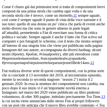
Come è chiaro già dai primissimi testi si tratta di componimenti brevi
composti da una prima strofa che cambia ogni volta e da una
seconda strofa che è invece, come un ritornello,
11
sempre uguale,
così come è sempre uguale il punto di vista della voce
narrante e il
suo tono: quello di una donna un po’ cinica che parla di eventi anche
molto diversi ma che sono in genere almeno in parte legati
all’attualità, permettendo a Fiat di esercitare una forma di critica
politica e sociale. Sempre uguale è anche il fatto che Fiat scriva sul
computer e poi fotografi lo schermo, con il testo che rientra sempre
all’interno di una singola foto che viene poi pubblicata sulla pagina
Instagram del suo autore, accompagnata da diversi hashtag: alcuni
neutri (#
poetry
, #
poésie,
#visualpoetry
), altri più eterodossi come
#
leperenoelestuneordure
, #
oncepunkettealwayspunkette,
#
jeveuxquemapoésiepuisseetrelueparunejeunefillede14ans
.
12
Fiat realizza diverse serie di questi componimenti, con la prima serie
che si conclude il 13 novembre del 2019, al trecentesimo episodio,
mentre la seconda (o seconda stagione: ‘season 2’) inizia il 2
gennaio 2020. In essa la struttura dei componimenti non cambia, ma
poco dopo il suo inizio vi è un’importante novità esterna a
Instagram: nel marzo del 2020 viene pubblicato un libro piuttosto
voluminoso, di oltre 300 pagine, intitolato precisamente
Tea Time
,
13
la cui uscita viene annunciata dallo stesso Fiat ai propri followers
con un post che anticipa che il nuovo libro avrebbe contenuto «i Tea