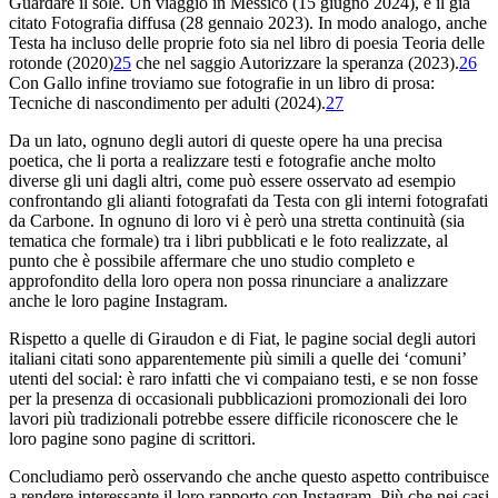
Guardare il
sole. Un viaggio in Messico
(15 giugno 2024), e il già
citato
Fotografia diffusa
(28 gennaio 2023)
.
In modo analogo, anche
Testa ha incluso delle proprie foto sia nel libro di poesia
Teoria delle
rotonde
(2020)
25
che nel saggio
Autorizzare la speranza
(2023).
26
Con Gallo infine troviamo sue fotografie in un libro di prosa:
Tecniche di
nascondimento per adulti
(2024).
27
Da un lato, ognuno degli autori di queste opere ha una precisa
poetica, che li porta a realizzare testi e fotografie anche molto
diverse gli uni dagli altri, come può essere osservato ad esempio
confrontando gli alianti fotografati da Testa con gli interni fotografati
da Carbone. In ognuno di loro vi è però una stretta continuità (sia
tematica che formale) tra i libri pubblicati e le foto realizzate, al
punto che è possibile affermare che uno studio completo e
approfondito della loro opera non possa rinunciare a analizzare
anche le loro pagine Instagram.
Rispetto a quelle di Giraudon e di Fiat, le pagine social degli autori
italiani citati sono apparentemente più simili a quelle dei ‘comuni’
utenti del social: è raro infatti che vi compaiano testi, e se non fosse
per la presenza di occasionali pubblicazioni promozionali dei loro
lavori più tradizionali potrebbe essere difficile riconoscere che le
loro pagine sono pagine di scrittori.
Concludiamo però osservando che anche questo aspetto contribuisce
a rendere interessante il loro rapporto con Instagram. Più che nei casi