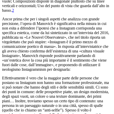
vuote; Composizioni disposte in diagonale piuttosto che su linee
verticali e orizzontali; Uso del punto di vista che guarda dall’alto in
basso.
2
Ancor prima che per i singoli aspetti che analizza con grande
precisione, l’opera di Manovich è significativa nella misura in cui
non esita a difendere l’ipotesi che a Instagram corrisponda una
specifica estetica, come da lui sintetizzato in un’intervista del 2016,
pubblicata su «Le Nouvel Observateur», che nel titolo riporta un
virgolettato che può stupire: «
Instagram è il primo mezzo di
comunicazione poetico
di massa
». In risposta all’intervistatrice che
gli aveva chiesto conferma dell’esistenza di una «cultura visuale
Instagram», Manovich risponde positivamente parlando di
«un’estetica dove la cosa più importante è il sentimento che viene
fuori dalle cose, dall’immagine», e proponendo di utilizzare il
neologismo
Instagrammism
per designarla:
Effettivamente è vero che la maggior parte delle persone che
postano su Instagram non hanno una formazione professionale, ma
si può notare che hanno degli stili e delle sensibilità simili. Ci sono
dei punti in comune: delle prospettive piatte, un design modernista,
degli spazi vuoti, un colore o una texture dominante, dei primi
piani… Inoltre, troviamo spesso un certo tipo di contenuto: una
persona in un paesaggio naturale o in una città, spesso di spalle
(quello che io chiamo un “anti-selfie”). Spesso il volto è