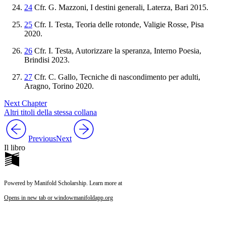
24
Cfr. G. Mazzoni,
I
destini
generali
, Laterza, Bari 2015.
25
Cfr. I. Testa,
Teoria
delle
rotonde
, Valigie Rosse, Pisa
2020.
26
Cfr. I. Testa,
Autorizzare
la
speranza
, Interno Poesia,
Brindisi 2023.
27
Cfr. C. Gallo,
Tecniche
di
nascondimento
per
adulti
,
Aragno, Torino 2020.
Next Chapter
Altri titoli della stessa collana
Previous
Next
Il libro
Powered by Manifold Scholarship. Learn more at
Opens in new tab or window
manifoldapp.org