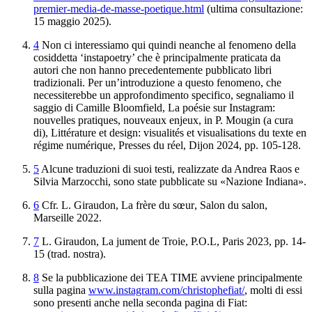
premier-media-de-masse-poetique.html
(ultima consultazione:
15 maggio 2025).
4
Non ci interessiamo qui quindi neanche al fenomeno della
cosiddetta ‘instapoetry’ che è principalmente praticata da
autori che non hanno precedentemente pubblicato libri
tradizionali. Per un’introduzione a questo fenomeno, che
necessiterebbe un approfondimento specifico, segnaliamo il
saggio di Camille Bloomfield,
La poésie sur
Instagram:
nouvelles pratiques, nouveaux enjeux
, in P. Mougin (a cura
di),
Littérature et design: visualités et visualisations du texte en
régime numérique
, Presses du réel, Dijon 2024, pp. 105-128.
5
Alcune traduzioni di suoi testi, realizzate da Andrea Raos e
Silvia Marzocchi, sono state pubblicate su «Nazione Indiana».
6
Cfr.
L
.
Giraudon
,
La
frère
du
sœur
,
Salon du salon,
Marseille
2022
.
7
L
.
Giraudon
,
La
jument
de
Troie
, P.O.L,
Paris
2023
,
pp
.
14-
15
(
trad
.
nostra
).
8
Se la pubblicazione dei TEA TIME avviene principalmente
sulla pagina
www.instagram.com/christophefiat/
, molti di essi
sono presenti anche nella seconda pagina di Fiat: