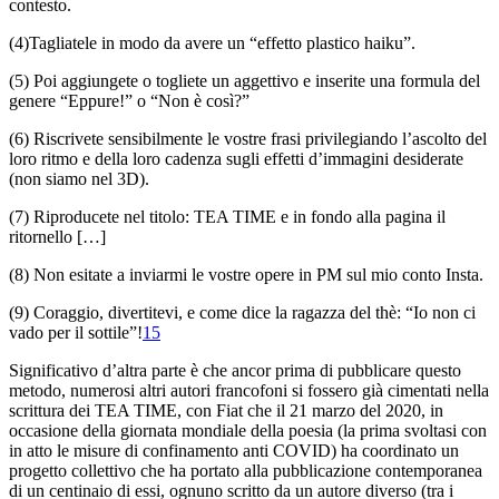
contesto.
(4)Tagliatele in modo da avere un “effetto plastico
haiku
”.
(5) Poi aggiungete o togliete un aggettivo e inserite una formula del
genere “Eppure!” o “Non è così?”
(6) Riscrivete sensibilmente le vostre frasi privilegiando l’ascolto del
loro ritmo e della loro cadenza sugli effetti d’immagini desiderate
(non siamo nel 3D).
(7) Riproducete nel titolo: TEA TIME e in fondo alla pagina il
ritornello […]
(8) Non esitate a inviarmi le vostre opere in PM sul mio conto Insta.
(9) Coraggio, divertitevi, e come dice la ragazza del thè: “Io non ci
vado per il sottile”!
15
Significativo d’altra parte è che ancor prima di pubblicare questo
metodo, numerosi altri autori francofoni si fossero già cimentati nella
scrittura dei TEA TIME, con Fiat che il 21 marzo del 2020, in
occasione della giornata mondiale della poesia (la prima svoltasi con
in atto le misure di confinamento anti COVID) ha coordinato un
progetto collettivo che ha portato alla pubblicazione contemporanea
di un centinaio di essi, ognuno scritto da un autore diverso (tra i