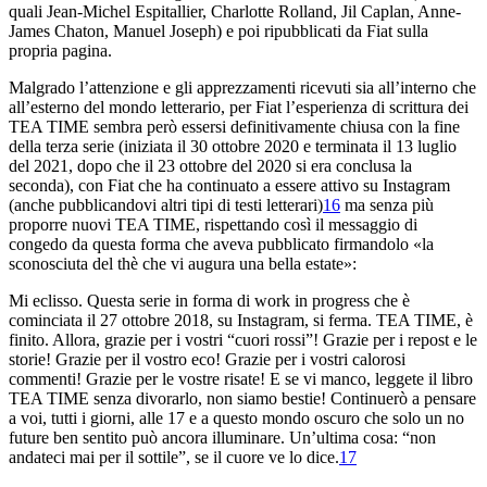
quali Jean-Michel Espitallier, Charlotte Rolland, Jil Caplan, Anne-
James Chaton, Manuel Joseph) e poi ripubblicati da Fiat sulla
propria pagina.
Malgrado l’attenzione e gli apprezzamenti ricevuti sia all’interno che
all’esterno del mondo letterario, per Fiat l’esperienza di scrittura dei
TEA TIME sembra però essersi definitivamente chiusa con la fine
della terza serie (iniziata il 30 ottobre 2020 e terminata il 13 luglio
del 2021, dopo che il 23 ottobre del 2020 si era conclusa la
seconda), con Fiat che ha continuato a essere attivo su Instagram
(anche pubblicandovi altri tipi di testi letterari)
16
ma senza più
proporre nuovi TEA TIME, rispettando così il messaggio di
congedo da questa forma che aveva pubblicato firmandolo «la
sconosciuta del thè che vi augura una bella estate»:
Mi eclisso. Questa serie in forma di
work in progress
che è
cominciata il 27 ottobre 2018, su Instagram, si ferma. TEA TIME, è
finito. Allora, grazie per i vostri “cuori rossi”! Grazie per i repost e le
storie! Grazie per il vostro eco! Grazie per i vostri calorosi
commenti! Grazie per le vostre risate! E se vi manco,
leggete il libro
TEA TIME senza divorarlo, non siamo bestie! Continuerò a pensare
a voi, tutti i giorni, alle 17 e a questo mondo oscuro che solo un
no
future
ben sentito può ancora illuminare. Un’ultima cosa: “non
andateci mai per il sottile”, se il cuore ve lo dice.
17