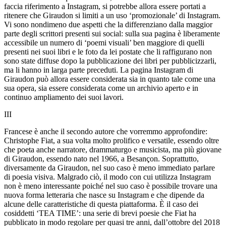
faccia riferimento a Instagram, si potrebbe allora essere portati a
ritenere che Giraudon si limiti a un uso ‘promozionale’ di Instagram.
Vi sono nondimeno due aspetti che la differenziano dalla maggior
parte degli scrittori presenti sui social: sulla sua pagina è liberamente
accessibile un numero di ‘poemi visuali’ ben maggiore di quelli
presenti nei suoi libri e le foto da lei postate che li raffigurano non
sono state diffuse dopo la pubblicazione dei libri per pubblicizzarli,
ma li hanno in larga parte preceduti. La pagina Instagram di
Giraudon può allora essere considerata sia in quanto tale come una
sua opera, sia essere considerata come un archivio aperto e in
continuo ampliamento dei suoi lavori.
III
Francese è anche il secondo autore che vorremmo approfondire:
Christophe Fiat, a sua volta molto prolifico e versatile, essendo oltre
che poeta anche narratore, drammaturgo e musicista, ma più giovane
di Giraudon, essendo nato nel 1966, a Besançon. Soprattutto,
diversamente da Giraudon, nel suo caso è meno immediato
parlare
di poesia visiva. Malgrado ciò, il modo con cui utilizza Instagram
non è meno interessante poiché nel suo caso è possibile trovare una
nuova forma letteraria che nasce su Instagram e che dipende da
alcune delle caratteristiche di questa piattaforma. È il caso dei
cosiddetti ‘TEA TIME’: una serie di brevi poesie che Fiat ha
pubblicato in modo regolare per quasi tre anni, dall’ottobre del 2018