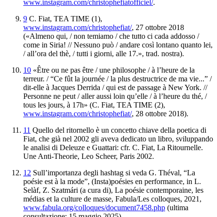
www.instagram.com/christophefiatofficiel/
.
9
C. Fiat,
TEA TIME (1)
,
www.instagram.com
/christophefiat/
, 27 ottobre 2018
(«Almeno qui, / non temiamo / che tutto ci cada addosso /
come in Siria! // Nessuno può / andare così lontano quanto lei,
/ all’ora del thè, / tutti i giorni, alle 17.», trad. nostra).
10
«Être ou ne pas être / une philosophe / à l’heure de la
terreur. / “Ce fût la journée / la plus destructrice de ma vie...” /
dit-elle à Jacques Derrida / qui est de passage à New York. //
Personne ne peut / aller aussi loin qu’elle / à l’heure du thé, /
tous les jours, à 17h» (C. Fiat,
TEA TIME (2)
,
www.instagram.com/christophefiat/
, 28 ottobre 2018).
11
Quello del ritornello è un concetto chiave della poetica di
Fiat, che già nel 2002 gli aveva dedicato un libro, sviluppando
le analisi di Deleuze e Guattari: cfr. C. Fiat,
La
Ritournelle
.
Une
Anti
-
Theorie
, Leo Scheer, Paris 2002.
12
Sull’importanza degli hashtag si veda G. Théval,
“La
poésie est à la mode”, (Insta)poésies en
performance
, in L.
Selàf, Z. Szatmári (a cura di),
La
poésie contemporaine, les
médias et la culture de
masse
, Fabula/Les colloques, 2021,
www.fabula.org/colloques/document7458
.php
(ultima
consultazione: 15 maggio 2025).