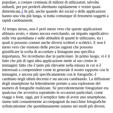
popolare, a contare centinaia di milioni di utilizzatori, talvolta
miliardi, per poi perderli altrettanto rapidamente e venire quasi
dimenticata.
1
In più, anche quando dei social o delle applicazioni
hanno una vita più lunga, si tratta comunque di fenomeni soggetti a
rapidi cambiamenti.
Al tempo stesso, non è però meno vero che queste applicazioni
abbiano avuto, e stiano ancora esercitando, un impatto significativo
sulla vita quotidiana e sulle abitudini di quanti le utilizzano, tra i
quali si possono contare anche diversi scrittori e scrittrici. E non è
meno vero che esistono delle precise ragioni che possono
giustificare la scelta di accordare a Instagram una specifica
importanza. Ne ricordiamo due in particolare. In primo luogo, vi è il
fatto che più di ogni altra applicazione mette al suo centro le
immagini: fatto che è tanto più rilevante nella misura in cui si è
interessati a comprendere come in generale il nostro rapporto con le
immagini, e ancora più specificatamente con le fotografie, è
cambiato negli ultimi decenni e sta ancora cambiando. La diffusione
degli smartphone ha letteralmente portato a una esplosione del
numero di fotografie realizzate. Se precedentemente fotografare era
qualcosa che avveniva soprattutto in occasioni particolari, come
viaggi o feste, oggi, per il sempli
ce fatto di avere uno smartphone,
siamo tutti costantemente accompagnati da macchine fotografiche
sofisticatissime che quotidianamente usiamo nei modi più diversi.