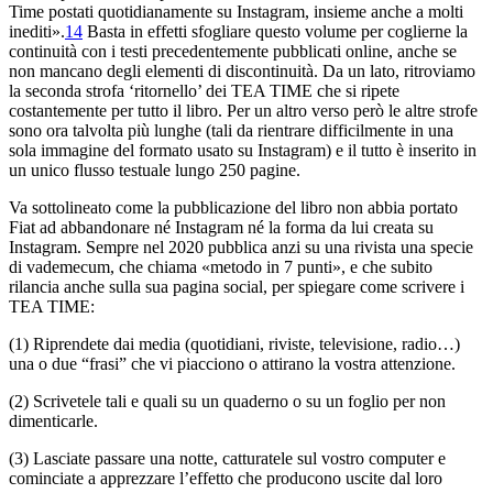
Time postati quotidianamente su Instagram, insieme anche a molti
inediti».
14
Basta in effetti sfogliare questo volume per coglierne la
continuità con i testi precedentemente pubblicati online, anche se
non mancano degli elementi di discontinuità. Da un lato, ritroviamo
la seconda strofa ‘ritornello’ dei TEA TIME che si ripete
costantemente per tutto il libro. Per un altro verso però le altre strofe
sono ora talvolta più lunghe (tali da rientrare difficilmente in una
sola immagine del formato usato su Instagram) e il tutto è inserito in
un unico flusso testuale lungo 250 pagine.
Va sottolineato come la pubblicazione del libro non abbia portato
Fiat ad abbandonare né Instagram né la forma da lui creata su
Instagram. Sempre nel 2020 pubblica anzi su una rivista una specie
di vademecum, che chiama «metodo in 7 punti», e che subito
rilancia anche sulla sua pagina social, per spiegare come scrivere i
TEA TIME:
(1) Riprendete dai media (quotidiani, riviste, televisione, radio…)
una o due “frasi” che vi piacciono o attirano la vostra attenzione.
(2) Scrivetele tali e quali su un quaderno o su un foglio per non
dimenticarle.
(3) Lasciate passare una notte, catturatele sul vostro computer e
cominciate a apprezzare l’effetto che producono uscite dal loro