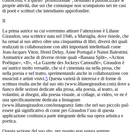
conoscenti, e a quello ‘promozionale’, destinato a pubblicizzare le
proprie attività, due usi che comunque non scompaiono nei tre casi
di poeti e scrittori che intendiamo approfondire.
II
La prima autrice su cui vorremmo attirare l’attenzione è Liliane
Giraudon, una scrittrice nata nel 1946, a Marsiglia, dove risiede, che
ha ormai al suo attivo oltre una cinquantina di libri, diversi dei quali
realizzati in collaborazione con altri importanti intellettuali come
Jean-Jacques Viton, Henri Deluy, Anne Portugal e Nanni Balestrini.
Animatrice anche di diverse riviste quali «Banana Split», «Action
Poétique», «If», «La Gazette des Jockeys Camouflé», Giraudon è
un’autrice molto versatile, che si è cimentata sia nella prosa, che
nella poesia e nel teatro, sperimentando anche in collaborazione con
musicisti e artisti visivi.
5
Questa varietà di interessi e di forme di
scrittura risulta anche dal suo sito (www.lilianegiraudon.com) dove a
fianco delle sezioni dedicate alla prosa, alla poesia, al teatro, ai
volantini, ai disegni, alla poesia visuale, ai collage, ai video, ve ne è
una specificatamente dedicata a Instagram
(www.lilianegiraudon.com/instagram): fatto che nel suo piccolo può
essere già significativo di come per Giraudon l’uso di questa
applicazione costituisca parte integrante della sua opera artistica e
poetica.
Questa sezione del suo sito, per quanto non venga sempre