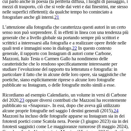
cui parlo anche in poesia (la periferia diffusa, i luoghi di passaggio, i
mezzi di trasporto, ciò che si vede dai vetri e dai finestrini, me stesso
nelle superfici riflettenti); da qualche tempo ho cominciato a
fotografare anche gli interni.
21
L’attenzione alla fotografia che caratterizza questi autori in un certo
senso non può sorprendere. È in effetti in linea con una tendenza più
generale che a livello globale sta portando sempre più scrittori e
scrittrici a interessarsi alla fotografia e a realizzare opere ibride nelle
quali testi e immagini sono in dialogo.
22
In questo contesto
generale, il rapporto con Instagram di autori come Carbone,
Mazzoni, Italo Testa o Carmen Gallo ha nondimeno delle
caratteristiche che lo rendono specificatamente interessante per
studiare l’evoluzione del rapporto tra letteratura e fotografia: in
particolare il fatto che in alcune delle loro opere, sia saggistiche che
poetiche, siano esplicitamente riprese o alcune loro fotografie
pubblicate su Instagram, o delle fotografie molto simili a esse.
Ricordiamo ad esempio
Calendiario
, un volume in versi di Carbone
del 2020,
23
oppure diversi contributi che Mazzoni ha recentemente
pubblicato su «Snaporaz». In essi, dopo che aveva già utilizzato
alcune proprie fotografie nel saggio
I destini generali
(2015),
24
Mazzoni ha incluso delle fotografie apparse su Instagram sia in dei
fototesti poetici come
Scatola
nera. Poesie
(3 giugno 2023) sia in dei
fototesti saggistici come
Le maggioranze rumorose
(8 maggio 2024),