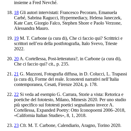
insieme a Fred Nevché.
18
Gli autori intervistati: Francesco Pecoraro, Emanuela
Carbé, Sabrina Ragucci, Hypermediacy, Helena Janeczek,
Kate Carr, Giorgio Falco, Stephen Shore e Paolo Verzone,
Alessandra Mauro.
19
M. T. Carbone (a cura di),
Che
ci
faccio
qui
?
Scrittrici
e
scrittori
nell
’
era
della
postfotografia
, Italo Svevo, Trieste
2022.
20
A. Cortellessa,
Post
-
letteratura
?
, in Carbone (a cura di),
Che
ci
faccio
qui
?
cit., p. 235.
21
G. Mazzoni,
Fotografia
diffusa
, in D. Colucci, L. Trapassi
(a cura di),
Forme del reale. Iconotesti narrativi nell’Italia
contemporanea
, Cesati, Firenze 2024, p. 178.
22
Si veda ad esempio
G. Carrara,
Storie
a
vista
:
Retorica
e
poetiche
del
fototesto
, Milano, Mimesis 2020. Per uno studio
più specifico sui fototesti poetici segnaliamo invece A.
Cortellessa,
Expanded
Poetry
:
Otto
Iconopoemi
2006–2018
,
«California Italian Studies», 8, 1, 2018.
23
Cfr. M. T. Carbone,
Calendiario
, Aragno, Torino 2020.