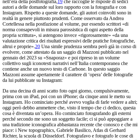
nell’era della
postfotografia
,
19
che raccoglie le risposte di sedici
autori a delle domande sul loro rapporto con la fotografia e con
Instagram. Rispetto a queste domande, gli autori coinvolti sono in
realtà in genere piuttosto prudenti. Come osservato da Andrea
Cortellessa nella postfazione al volume, pur essendo scrittori «di
norma consapevoli in misura parossistica di ogni aspetto della
propria scrittura», si astengono invece «rigorosamente» «da una
valutazione critica dei risultati espressivi delle pratiche fotografiche,
altrui e proprie».
20
Una simile prudenza sembra però già in corso di
evolvere, come attestato da un saggio di Mazzoni pubblicato nel
gennaio del 2023 su «Snaporaz» e poi ripreso in un volume
collettivo sugli
iconotesti narrativi nell’Italia contemporanea
che
contiene anche un nuovo testo di Carbone. In questo saggio
Mazzoni assume apertamente il carattere di ‘opera’ delle fotografie
da lui pubblicate su Instagram:
Da una decina di anni scatto foto ogni giorno, compulsivamente,
prima con un iPad, poi con un iPhone; da cinque anni le metto su
Instagram. Ho cominciato perché avevo voglia di farle vedere a altri;
oggi però debbo ammettere che, visto il tempo che ci dedico, questa
cosa è diventata un’opera. Ho cominciato fotografando gli esterni
perché secondo me sono un soggetto facile; ci si può appoggiare a
una tradizione iconografica abbastanza recente che conosco e che mi
piace: i
New topographics
, Gabriele Basilico,
Atlas
di Gerhard
Richter, la scuola di Düsseldorf. Fotografavo e fotografo le cose di