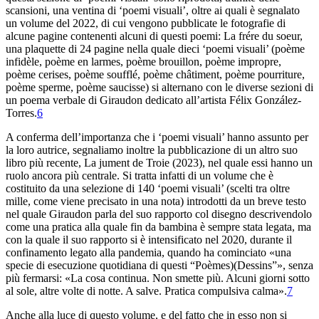
scansioni, una ventina di ‘poemi visuali’, oltre ai quali è segnalato
un volume del 2022, di cui vengono pubblicate le fotografie di
alcune pagine contenenti alcuni di questi poemi:
La frére du soeur
,
una plaquette di 24 pagine nella quale dieci ‘poemi visuali’ (
poème
infidèle
,
poème en larmes
,
poème brouillon
,
poème impropre
,
poème
cerises
,
poème soufflé
,
poème châtiment
,
poème pourriture
,
poème sperme
,
poème
saucisse
) si alternano con le diverse sezioni di
un poema verbale di Giraudon dedicato all’artista Félix González-
Torres.
6
A conferma dell’importanza che i ‘poemi visuali’ hanno assunto per
la loro autrice, segnaliamo inoltre la pubblicazione di un altro suo
libro più recente,
La jument de Troie
(2023), nel quale essi hanno un
ruolo ancora più centrale. Si tratta infatti di un volume che è
costituito da una selezione di 140 ‘poemi visuali’ (scelti tra oltre
mille, come viene precisato in una nota) introdotti da un breve testo
nel quale Giraudon parla del suo rapporto col disegno descrivendolo
come una pratica alla quale fin da bambina è sempre stata legata, ma
con la quale il suo rapporto si è intensificato nel 2020, durante il
confinamento legato alla pandemia, quando ha cominciato «una
specie di esecuzione quotidiana di questi “Poèmes)(Dessins”», senza
più fermarsi: «La cosa continua. Non smette più. Alcuni giorni sotto
al sole, altre volte di notte. A salve. Pratica compulsiva calma».
7
Anche alla luce di questo volume, e del fatto che in esso non si