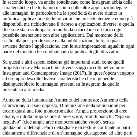
In secondo luogo, va anche sottolineato come Instagram abbia delle
caratteristiche che lo hanno distinto dalle altre applicazioni legate
alle immagini: in particolare ha la specificità di avere riunito in
un’unica applicazione delle funzioni che precedentemente erano già
disponibili ma richiedevano il ricorso a applicazioni diverse, e quella
di essere stato sviluppato in modo da ostacolare con forza ogni
possibile interazione con altre applicazioni. Dal momento dello
scatto alla post-produzione e alla pubblicazione, tutto, o quasi,
avviene dentro l’applicazione, con le sue impostazioni uguali in ogni
parte del mondo che condizionano la pratica degli utilizzatori.
Su questi e altri aspetti esistono già importanti studi come quelli
proposti da Lev Manovich nei diversi saggi raccolti nel volume
Instagram and Contemporary Image
(2017). In quest’opera vengono
ad esempio descritte diverse caratteristiche che in generale
distinguerebbero le immagini presenti su Instagram
da quelle
presenti su altri media:
Aumento della luminosità; Aumento del contrasto; Aumento della
saturazione, o il suo opposto; Diminuzione della saturazione per
creare quasi una foto monocromatica; Ampia proporzione di aree
chiare, e ridotta proporzione di aree scure; Sfondi bianchi; “Spazio
negativo” (cioè ampie aree monocromatiche vuote), senza
gradazioni o dettagli; Parti dettagliate e di texture confinate in parti
chiaramente differenziate di un’immagine giustapposte ad altre parti