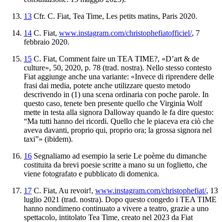
13
Cfr
.
C
.
Fiat
,
Tea
Time
,
Les
petits
matins
,
Paris
2020
.
14
C. Fiat,
www
.
instagram
.
com
/
christophefiatofficiel
/
, 7
febbraio 2020.
15
C. Fiat,
Comment faire un TEA TIME?
, «D’art & de
culture», 50, 2020, p. 78 (trad. nostra). Nello stesso contesto
Fiat aggiunge anche una variante: «Invece di riprendere delle
frasi dai media, potete anche utilizzare questo metodo
descrivendo in (1) una scena ordinaria con poche parole. In
questo caso, tenete ben presente quello che Virginia Wolf
mette in testa alla signora Dalloway quando le fa dire questo:
“Ma tutti hanno dei ricordi. Quello che le piaceva era ciò che
aveva davanti, proprio qui, proprio ora; la grossa signora nel
taxi”» (
ibidem
).
16
Segnaliamo ad esempio la serie
Le
poème du dimanche
costituita da brevi poesie scritte a mano su un foglietto, che
viene fotografato e pubblicato di domenica.
17
C. Fiat,
Au
revoir
!
,
www
.
instagram
.
com
/
christophefiat
/
, 13
luglio 2021 (trad. nostra). Dopo questo congedo i TEA TIME
hanno nondimeno continuato a vivere a teatro, grazie a uno
spettacolo, intitolato
Tea
Time
,
creato nel 2023 da Fiat