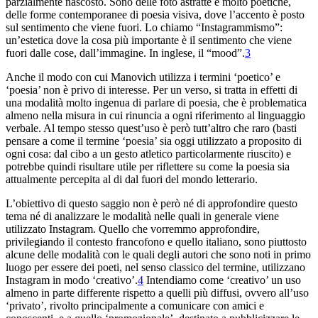
parzialmente nascosto. Sono delle foto astratte e molto poetiche,
delle forme contemporanee di poesia visiva, dove l’accento è posto
sul sentimento che viene fuori. Lo chiamo “Instagrammismo”:
un’estetica dove la cosa più importante è il sentimento che viene
fuori dalle cose, dall’immagine. In inglese, il “mood”.
3
Anche il modo con cui Manovich utilizza i termini ‘poetico’ e
‘poesia’ non è privo di interesse. Per un verso, si tratta in effetti di
una modalità molto ingenua di parlare di poesia, che è problematica
almeno nella misura in cui rinuncia a ogni riferimento al linguaggio
verbale. Al tempo stesso quest’uso è però tutt’altro che raro (basti
pensare a come il termine ‘poesia’ sia oggi utilizzato a proposito di
ogni cosa: dal cibo a un gesto atletico particolarmente riuscito) e
potrebbe quindi risultare utile per riflettere su come la poesia sia
attualmente percepita al di dal fuori del mondo letterario.
L’obiettivo di questo saggio non è però né di approfondire questo
tema né di analizzare le modalità nelle quali in generale viene
utilizzato Instagram. Quello che vorremmo approfondire,
privilegiando il contesto francofono e quello italiano, sono piuttosto
alcune delle modalità con le quali degli autori che sono noti in primo
luogo per essere dei poeti, nel senso classico del termine, utilizzano
Instagram in modo ‘creativo’.
4
Intendiamo come ‘creativo’ un uso
almeno in parte differente rispetto a quelli più diffusi, ovvero all’uso
‘privato’, rivolto principalmente a comunicare con amici e