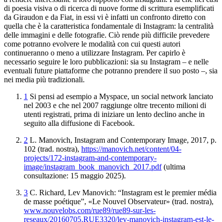
di poesia visiva o di ricerca di nuove forme di scrittura esemplificati
da Giraudon e da Fiat, in essi vi è infatti un confronto diretto con
quella che è la caratteristica fondamentale di Instagram: la centralità
delle immagini e delle fotografie. Ciò rende più difficile prevedere
come potranno evolvere le modalità con cui questi autori
continueranno o meno a utilizzare Instagram. Per capirlo è
necessario seguire le loro pubblicazioni: sia su Instagram – e nelle
eventuali future piattaforme che potranno prendere il suo posto –, sia
nei media più tradizionali.
1
Si pensi ad esempio a Myspace, un social network lanciato
nel 2003 e che nel 2007 raggiunge oltre trecento milioni di
utenti registrati, prima di iniziare un lento declino anche in
seguito alla diffusione di Facebook.
2
L. Manovich,
Instagram and
Contemporary Image
, 2017, p.
102 (trad. nostra),
https://manovich.net/
content/04-
projects/172-instagram-and-contemporary-
image/instagram_book_
manovich_2017.pdf
(ultima
consultazione: 15 maggio 2025).
3
C. Richard,
Lev Manovich: “Instagram est le premier média
de
masse poétique”
, «Le Nouvel Observateur» (trad. nostra),
www
.nouvelobs.com/rue89/rue89-sur-les-
reseaux/20160705.RUE3320/lev
-manovich-instagram-est-le-