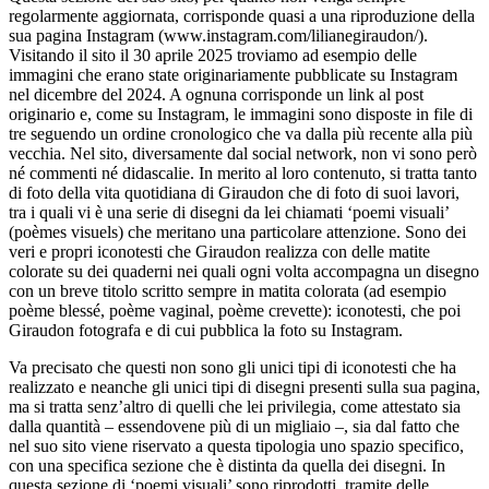
regolarmente aggiornata, corrisponde quasi a una riproduzione della
sua pagina Instagram (www.instagram.com/lilianegiraudon/).
Visitando il sito il 30 aprile 2025 troviamo ad esempio delle
immagini che erano state originariamente pubblicate su Instagram
nel dicembre del 2024. A ognuna corrisponde un link al post
originario e, come su Instagram, le immagini sono disposte in file di
tre seguendo un ordine cronologico che va dalla più recente alla più
vecchia. Nel sito, diversamente dal social network, non vi sono però
né commenti né didascalie. In merito al loro contenuto, si tratta tanto
di foto della vita quotidiana di Giraudon che di foto di suoi lavori,
tra i quali vi è una serie di disegni da lei chiamati ‘poemi visuali’
(
poèmes visuels
) che meritano una particolare attenzione. Sono dei
veri e propri iconotesti che Giraudon realizza con delle matite
colorate su dei quaderni nei quali ogni volta accompagna un disegno
con un breve titolo scritto sempre in matita colorata (ad esempio
poème blessé
,
poème vaginal
,
poème crevette
): iconotesti, che poi
Giraudon fotografa e di cui pubblica la foto su Instagram.
Va precisato che questi non sono gli unici tipi di iconotesti che ha
realizzato e neanche gli unici tipi di disegni presenti sulla sua pagina,
ma si tratta senz’altro di quelli che lei privilegia, come attestato sia
dalla quantità – essendovene più di un migliaio –, sia dal fatto che
nel suo sito viene riservato a questa tipologia uno spazio specifico,
con una specifica sezione che è distinta da quella dei disegni. In
questa
sezione di ‘poemi visuali’ sono riprodotti, tramite delle