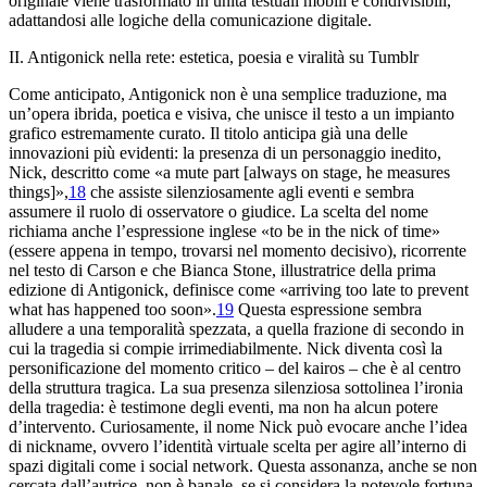
originale viene trasformato in unità testuali mobili e condivisibili,
adattandosi alle logiche della comunicazione digitale.
II. Antigonick nella rete: estetica, poesia e viralità su Tumblr
Come anticipato,
Antigonick
non è una semplice traduzione, ma
un’opera ibrida, poetica e visiva, che unisce il testo a un impianto
grafico estremamente curato. Il titolo anticipa già una delle
innovazioni più evidenti: la presenza di un personaggio inedito,
Nick, descritto come «a mute part [always on stage, he measures
things]»,
18
che assiste silenziosamente agli eventi e sembra
assumere il ruolo di osservatore o giudice. La scelta del nome
richiama anche l’espressione inglese «to be in the nick of time»
(essere appena in tempo, trovarsi nel momento decisivo), ricorrente
nel testo di Carson e che Bianca Stone, illustratrice della prima
edizione di
Antigonick
, definisce come «arriving too late to prevent
what has happened too soon».
19
Questa espressione sembra
alludere a una temporalità spezzata, a quella frazione di secondo in
cui la tragedia si compie irrimediabilmente. Nick diventa così la
personificazione del momento critico – del
kairos
– che è al centro
della struttura tragica. La sua presenza silenziosa sottolinea l’ironia
della tragedia: è testimone degli eventi, ma non ha alcun potere
d’intervento. Curiosamente, il nome Nick può evocare anche l’idea
di nickname, ovvero l’identità virtuale scelta per agire all’interno di
spazi digitali come i social network. Questa assonanza, anche se non
cercata dall’autrice, non è banale, se si considera la notevole fortuna