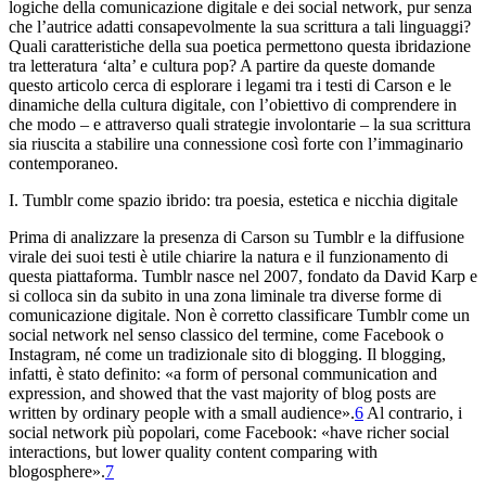
logiche della comunicazione digitale e dei social network, pur senza
che l’autrice adatti consapevolmente la sua scrittura a tali linguaggi?
Quali caratteristiche della sua poetica permettono questa ibridazione
tra letteratura ‘alta’ e cultura pop? A partire da queste domande
questo articolo cerca di esplorare i legami tra i testi di Carson e le
dinamiche della cultura digitale, con l’obiettivo di comprendere in
che modo – e attraverso quali strategie involontarie – la sua scrittura
sia riuscita a stabilire una connessione così forte con l’immaginario
contemporaneo.
I. Tumblr come spazio ibrido: tra poesia, estetica e nicchia digitale
Prima di analizzare la presenza di Carson su Tumblr e la diffusione
virale dei suoi testi è utile chiarire la natura e il funzionamento di
questa piattaforma. Tumblr nasce nel 2007, fondato da David Karp e
si colloca sin da subito in una zona liminale tra diverse forme di
comunicazione digitale. Non è corretto classificare Tumblr come un
social network nel senso classico del termine, come Facebook o
Instagram, né come un tradizionale sito di blogging. Il blogging,
infatti, è stato definito: «a form of personal communication and
expression, and showed that the vast majority of blog posts are
written by ordinary people with a small audience».
6
Al contrario, i
social network più popolari, come Facebook: «have richer social
interactions, but lower quality content comparing with
blogosphere».
7