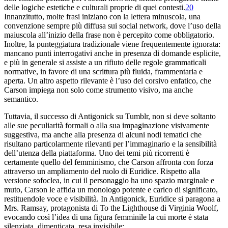
delle logiche estetiche e culturali proprie di quei contesti.
20
Innanzitutto, molte frasi iniziano con la lettera minuscola, una
convenzione sempre più diffusa sui social network, dove l’uso della
maiuscola all’inizio della frase non è percepito come obbligatorio.
Inoltre, la punteggiatura tradizionale viene frequentemente ignorata:
mancano punti interrogativi anche in presenza di domande esplicite,
e più in generale si assiste a un rifiuto delle regole grammaticali
normative, in favore di una scrittura più fluida, frammentaria e
aperta. Un altro aspetto rilevante è l’uso del corsivo enfatico, che
Carson impiega non solo come strumento visivo, ma anche
semantico.
Tuttavia, il successo di
Antigonick
su Tumblr, non si deve soltanto
alle sue peculiarità formali o alla sua impaginazione visivamente
suggestiva, ma anche alla presenza di alcuni nodi tematici che
risultano particolarmente rilevanti per l’immaginario e la sensibilità
dell’utenza della piattaforma. Uno dei temi più ricorrenti è
certamente quello del femminismo, che Carson affronta con forza
attraverso un ampliamento del ruolo di Euridice. Rispetto alla
versione sofoclea, in cui il personaggio ha uno spazio marginale e
muto, Carson le affida un monologo potente e carico di significato,
restituendole voce e visibilità. In
Antigonick
, Euridice si paragona a
Mrs. Ramsay, protagonista di
To the Lighthouse
di Virginia Woolf,
evocando così l’idea di una figura femminile la cui morte è stata
silenziata, dimenticata, resa invisibile: