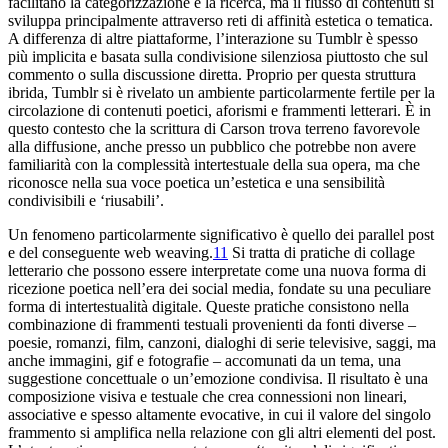
facilitano la categorizzazione e la ricerca, ma il flusso di contenuti si
sviluppa principalmente attraverso reti di affinità estetica o tematica.
A differenza di altre piattaforme, l’interazione su Tumblr è spesso
più implicita e basata sulla condivisione silenziosa piuttosto che sul
commento o sulla discussione diretta. Proprio per questa struttura
ibrida, Tumblr si è rivelato un ambiente particolarmente fertile per la
circolazione di contenuti poetici, aforismi e frammenti letterari. È in
questo contesto che la scrittura di Carson trova terreno favorevole
alla diffusione, anche presso un pubblico che potrebbe non avere
familiarità con la complessità intertestuale della sua opera, ma che
riconosce nella sua voce poetica un’estetica e una sensibilità
condivisibili e ‘riusabili’.
Un fenomeno particolarmente significativo è quello dei
parallel post
e del conseguente
web
weaving
.
11
Si tratta di pratiche di collage
letterario che possono essere interpretate come una nuova forma di
ricezione poetica nell’era dei social media, fondate su una peculiare
forma di intertestualità digitale. Queste pratiche consistono nella
combinazione di frammenti testuali provenienti da fonti diverse –
poesie, romanzi, film, canzoni, dialoghi di serie televisive, saggi, ma
anche immagini, gif e fotografie – accomunati da un tema, una
suggestione concettuale o un’emozione condivisa. Il risultato è una
composizione visiva e testuale che crea connessioni non lineari,
associative e spesso altamente evocative, in cui il valore del singolo
frammento si amplifica nella relazione con gli altri elementi del post.