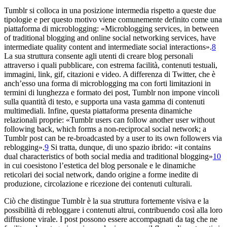
Tumblr si colloca in una posizione intermedia rispetto a queste due
tipologie e per questo motivo viene comunemente definito come una
piattaforma di microblogging: «Microblogging services, in between
of traditional blogging and online social networking services, have
intermediate quality content and intermediate social interactions».
8
La sua struttura consente agli utenti di creare blog personali
attraverso i quali pubblicare, con estrema facilità, contenuti testuali,
immagini, link, gif, citazioni e video. A differenza di Twitter, che è
anch’esso una forma di microblogging ma con forti limitazioni in
termini di lunghezza e formato dei post, Tumblr non impone vincoli
sulla quantità di testo, e supporta una vasta gamma di contenuti
multimediali. Infine, questa piattaforma presenta dinamiche
relazionali proprie: «Tumblr users can follow another user without
following back, which forms a non-reciprocal social network; a
Tumblr post can be re-broadcasted by a user to its own followers via
reblogging».
9
Si tratta, dunque, di uno spazio ibrido: «it contains
dual characteristics of both social media and traditional blogging»
10
in cui coesistono l’estetica del blog personale e le dinamiche
reticolari dei social network, dando origine a forme inedite di
produzione, circolazione e ricezione dei contenuti culturali.
Ciò che distingue Tumblr è la sua struttura fortemente visiva e la
possibilità di rebloggare i contenuti altrui, contribuendo così alla loro
diffusione virale. I post pos
sono essere accompagnati da tag che ne