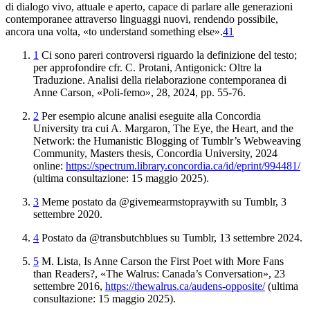
di dialogo vivo, attuale e aperto, capace di parlare alle generazioni
contemporanee attraverso linguaggi nuovi, rendendo possibile,
ancora una volta, «to understand something else».
41
1
Ci sono pareri controversi riguardo la definizione del testo;
per approfondire cfr. C. Protani
, Antigonick: Oltre la
Traduzione. Analisi della rielaborazione contemporanea
di
Anne Carson
, «Poli-femo», 28, 2024, pp. 55-76.
2
Per esempio alcune analisi eseguite alla Concordia
University tra cui A. Margaron,
The Eye, the Heart, and the
Network: the
Humanistic Blogging of Tumblr’s Webweaving
Community
, Masters thesis, Concordia University, 2024
online:
https://spectrum.library.concordia.ca/id/eprint
/994481/
(ultima consultazione: 15 maggio 2025).
3
Meme postato da @givemearmstopraywith su Tumblr, 3
settembre 2020.
4
Postato da @transbutchblues su Tumblr, 13 settembre 2024.
5
M. Lista,
Is
Anne Carson the First Poet with More Fans
than Readers?
, «The Walrus: Canada’s Conversation», 23
settembre 2016,
https://thewalrus
.ca/audens-opposite/
(ultima
consultazione: 15 maggio 2025).