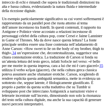
intreccio di echi e rimandi che supera le tradizionali distinzioni tra
alta e bassa cultura, evidenziando la natura fluida e intermediale
della ricezione digitale.
Un esempio particolarmente significativo su cui vorrei soffermarmi è
rappresentato da un parallel post che ruota attorno al tema
dell’amore incestuoso tra fratelli. In questi contenuti, il rapporto tra
Antigone e Polinice viene accostato a relazioni incestuose di
personaggi celebri della cultura pop, come Cersei e Jaime Lannister
in
Game of Thrones
. Ma da dove nasce questa lettura? La fonte
principale sembra essere una frase contenuta nell’adattamento di
Anne Carson: «How sweet to lie on the body of my brother, thigh to
thigh»,
34
un’espressione che, decontestualizzata, suggerisce una
chiara connotazione erotica. La traduzione di Carson si fonda su
un’attenta lettura del testo greco, infatti Sofocle nel verso: «è bello
per me morire in questa impresa, cara a lui che mi è caro giacerò»
35
utilizza il verbo κεῖμαι (giacere), che nella cultura greca classica
poteva assumere anche sfumature erotiche. Carson, scegliendo di
rendere esplicita questa ambiguità semantica, mette in evidenza un
sottotesto che, seppur latente, è filologicamente giustificato. È
proprio a partire da questa scelta traduttiva che su Tumblr si
sviluppano post che intrecciano
Antigonick
a narrazioni visive e
letterarie incentrate sull’incesto, dimostrando non solo la risonanza
del testo nella cultura digitale, ma anche la sua capacità di generare
nuovi percorsi interpretativi.