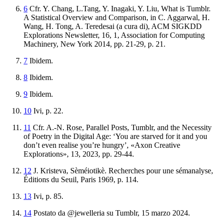
6
Cfr. Y. Chang, L.Tang, Y. Inagaki, Y. Liu,
What
is Tumblr.
A Statistical Overview and Comparison
, in C. Aggarwal, H.
Wang, H. Tong, A. Teredesai (a cura di),
ACM
SIGKDD
Explorations Newsletter
, 16, 1, Association for Computing
Machinery, New York 2014, pp. 21-29, p. 21.
7
Ibidem
.
8
Ibidem
.
9
Ibidem
.
10
Ivi
,
p
.
22
.
11
Cfr. A.-N. Rose,
Parallel Posts, Tumblr, and
the Necessity
of Poetry in the Digital Age: ‘You are
starved for it and you
don’t even realise you’
re hungry’
, «Axon Creative
Explorations», 13, 2023, pp. 29-44.
12
J
.
Kristeva
,
Sèméiotikè
.
Recherches
pour
une
sémanalyse
,
Éditions
du
Seuil
,
Paris
1969
,
p
.
114
.
13
Ivi
,
p. 85.
14
Postato da @jewelleria su Tumblr, 15 marzo 2024.