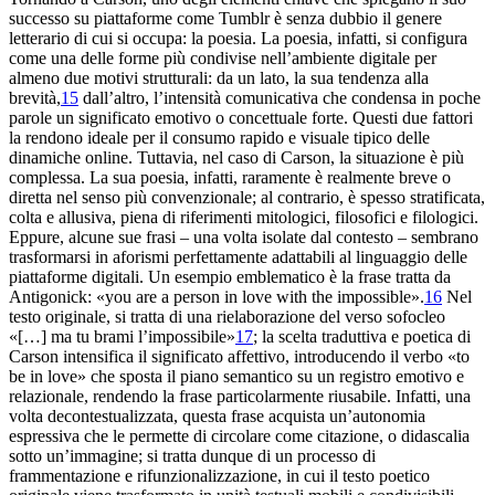
successo su piattaforme come Tumblr è senza dubbio il genere
letterario di cui si occupa: la poesia. La poesia, infatti, si configura
come una delle forme più condivise nell’ambiente digitale per
almeno due motivi strutturali: da un lato, la sua tendenza alla
brevità,
15
dall’altro, l’intensità comunicativa che condensa in poche
parole un significato emotivo o concettuale forte. Questi due fattori
la rendono ideale per il consumo rapido e visuale tipico delle
dinamiche online. Tuttavia, nel caso di Carson, la situazione è più
complessa. La sua poesia, infatti, raramente è realmente breve o
diretta nel senso più
convenzionale; al contrario, è spesso stratificata,
colta e allusiva, piena di riferimenti mitologici, filosofici e filologici.
Eppure, alcune sue frasi – una volta isolate dal contesto – sembrano
trasformarsi in aforismi perfettamente adattabili al linguaggio delle
piattaforme digitali. Un esempio emblematico è la frase tratta da
Antigonick
: «you are a person in love with the impossible».
16
Nel
testo originale, si tratta di una rielaborazione del verso sofocleo
«[…] ma tu brami l’impossibile»
17
; la scelta traduttiva e poetica di
Carson intensifica il significato affettivo, introducendo il verbo «to
be in love» che sposta il piano semantico su un registro emotivo e
relazionale, rendendo la frase particolarmente riusabile. Infatti, una
volta decontestualizzata, questa frase acquista un’autonomia
espressiva che le permette di circolare come citazione, o didascalia
sotto un’immagine; si tratta dunque di un processo di
frammentazione e rifunzionalizzazione, in cui il testo poetico