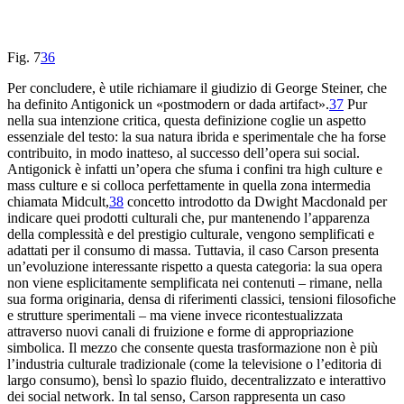
Fig. 7
36
Per concludere, è utile richiamare il giudizio di George Steiner, che
ha definito
Antigonick
un «postmodern or dada artifact».
37
Pur
nella sua intenzione critica, questa definizione coglie un aspetto
essenziale del testo: la sua natura ibrida e sperimentale che ha forse
contribuito, in modo inatteso, al successo dell’opera sui social.
Antigonick è infatti un’opera che sfuma i confini tra
high
culture
e
mass culture
e si colloca perfettamente in quella zona intermedia
chiamata
Midcult
,
38
concetto introdotto da Dwight Macdonald per
indicare quei prodotti culturali che, pur mantenendo l’apparenza
della complessità e del prestigio culturale, vengono semplificati e
adattati per il consumo di massa. Tuttavia, il caso Carson presenta
un’evoluzione interessante rispetto a questa categoria: la sua opera
non viene esplicitamente semplificata nei contenuti – rimane, nella
sua forma originaria, densa di riferimenti classici, tensioni filosofiche
e strutture sperimentali – ma viene invece ricontestualizzata
attraverso nuovi canali di fruizione e forme di appropriazione
simbolica. Il mezzo che consente questa trasformazione non è più
l’industria culturale tradizionale (come la televisione o l’editoria di
largo consumo), bensì lo spazio fluido, decentralizzato e interattivo
dei social network. In tal senso, Carson rappresenta un caso