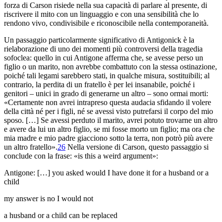
forza di Carson risiede nella sua capacità di parlare al presente, di
riscrivere il mito con un linguaggio e con una sensibilità che lo
rendono vivo, condivisibile e riconoscibile nella contemporaneità.
Un passaggio particolarmente significativo di
Antigonick
è la
rielaborazione di uno dei momenti più controversi della tragedia
sofoclea: quello in cui Antigone afferma che, se avesse perso un
figlio o un marito, non avrebbe combattuto con la stessa ostinazione,
poiché tali legami sarebbero stati, in qualche misura, sostituibili; al
contrario, la perdita di un fratello è per lei insanabile, poiché i
genitori – unici in grado di generarne un altro – sono ormai morti:
«Certamente non avrei intrapreso questa audacia sfidando il volere
della città né per i figli, né se avessi visto putrefarsi il corpo del mio
sposo. […] Se avessi perduto il marito, avrei potuto trovarne un altro
e avere da lui un altro figlio, se mi fosse morto un figlio; ma ora che
mia madre e mio padre giacciono sotto la terra, non potrò più avere
un altro fratello».
26
Nella versione di Carson, questo passaggio si
conclude con la frase: «is this a weird argument»:
Antigone: […] you asked would I have done it for a husband or a
child
my answer is no I would not
a husband or a child can be replaced