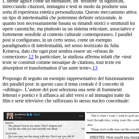
L’utente agisce come un montatore, un ‘tessitore’ di significati,
intrecciando citazioni, immagini e testi in modo da produrre una
sorta di esperienza estetica personalizzata. Questo meccanismo attiva
un tipo di intertestualità che potremmo definire orizzontale, in
quanto non necessariamente basata su rimandi storici o strutturali tra
opere canoniche, ma piuttosto su un sistema reticolare, associativo e
fortemente sensibile al contesto culturale contemporaneo. I parallel
post si configurano, in un certo senso, come un esempio
paradigmatico di
intertestualità,
nel senso teorizzato da Julia
Kristeva, dato che ogni post sembra essere un «réseau de
connexions».
12
In particolare, la studiosa afferma infatti che «tout
texte se construit comme mosaïque de citations, tout texte est
absorption et transformation d’un autre texte».
13
Propongo di seguito un esempio rappresentativo del funzionamento
dei parallel post: in questo caso il tema centrale è il concetto di
«siblings». L’autore del post seleziona una serie di frammenti
letterari e poetici e li affianca ad altri versi o ad immagini tratte da
film e serie televisive che rafforzano lo stesso nucleo concettuale: