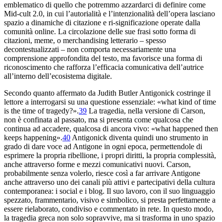
emblematico di quello che potremmo azzardarci di definire come
Mid-cult 2.0
, in cui l’autorialità e l’intenzionalità dell’opera lasciano
spazio a dinamiche di citazione e ri-significazione operate dalla
comunità online. La circolazione delle sue frasi sotto forma di
citazioni, meme, o merchandising letterario – spesso
decontestualizzati – non comporta necessariamente una
comprensione approfondita del testo, ma favorisce una forma di
riconoscimento che rafforza l’efficacia comunicativa dell’autrice
all’interno dell’ecosistema digitale.
Secondo quanto affermato da Judith Butler
Antigonick
costringe il
lettore a interrogarsi su una questione essenziale: «what kind of time
is the time of tragedy?».
39
La tragedia, nella versione di Carson,
non è confinata al passato, ma si presenta come qualcosa che
continua ad accadere, qualcosa di ancora vivo: «what happened then
keeps happening».
40
Antigonick
diventa quindi uno strumento in
grado di dare voce ad Antigone in ogni epoca, permettendole di
esprimere la propria ribellione, i propri diritti, la propria complessità,
anche attraverso forme e mezzi comunicativi nuovi. Carson,
probabilmente senza volerlo, riesce così a far arrivare Antigone
anche attraverso uno dei canali più attivi e partecipativi della cultura
contemporanea: i social e i blog. Il suo lavoro, con il suo linguaggio
spezzato, frammentario, visivo e simbolico, si presta perfettamente a
essere rielaborato, condiviso e commentato in rete. In questo modo,
la tragedia greca non solo sopravvive, ma si trasforma in uno spazio