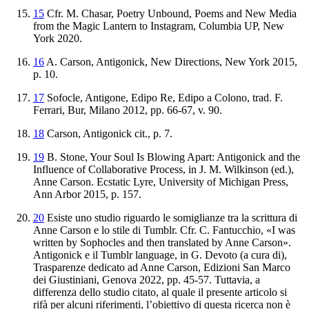
15
Cfr. M. Chasar,
Poetry Unbound, Poems and New Media
from the
Magic Lantern to Instagram
, Columbia UP, New
York 2020.
16
A
.
Carson
,
Antigonick
,
New
Directions
,
New
York
2015
,
p
.
10
.
17
Sofocle,
Antigone, Edipo Re, Edipo a Colono
, trad. F.
Ferrari, Bur, Milano 2012, pp. 66-67, v. 90.
18
Carson
,
Antigonick
cit
.,
p
.
7
.
19
B. Stone,
Your Soul Is
Blowing Apart: Antigonick and the
Influence of Collaborative Process
, in J. M. Wilkinson (ed.),
Anne Carson. Ecstatic Lyre,
University of Michigan Press,
Ann Arbor 2015, p. 157.
20
Esiste uno studio riguardo le somiglianze tra la scrittura di
Anne Carson e lo stile di Tumblr. Cfr. C. Fantucchio
, «I
was
written by Sophocles and then translated by Anne Carson».
Antigonick e il Tumblr language
, in G. Devoto (a cura di),
Trasparenze dedicato ad Anne Carson
, Edizioni San Marco
dei Giustiniani, Genova 2022, pp. 45-57. Tuttavia, a
differenza dello studio citato, al quale il presente articolo si
rifà per alcuni riferimenti, l’obiettivo di questa ricerca non è