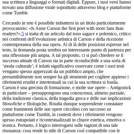
sua scrittura a linguaggi o formati digitali. Eppure, i suoi versi hanno
trovato una diffusione virale soprattutto attraverso blog e piattaforme
come Tumblr.
Cercando in rete è possibile imbattersi in un titolo particolarmente
provocatorio: «Is Anne Carson the first poet with more fans than
readers?»,
5
si tratta di un articolo dal tono sagace e polemico, critico
nei confronti dell’evoluzione artistica di Carson e della ricezione
contemporanea della sua opera. Al di là delle posizioni espresse nel
testo, la domanda posta sembra un interessante punto di partenza per
una riflessione più ampia. A tal proposito, ci si può chiedere se il
successo attuale di Carson sia in parte riconducibile a una sorta di
‘moda culturale’; è infatti significativo osservare come i suoi testi
vengano spesso apprezzati da un pubblico ampio, che
presumibilmente non sempre ha gli strumenti per cogliere appieno i
riferimenti eruditi e intertestuali su cui la sua scrittura si fonda.
Carson è una grecista di formazione, e molte sue opere –
Antigonick
in particolare – presuppongono una conoscenza, almeno parziale,
della tradizione classica, della tragedia greca e delle sue implicazioni
filosofiche e filologiche. Risulta dunque sorprendente constatare
come frammenti delle sue opere circolino con successo su
piattaforme come Tumblr, in contesti dove i riferimenti vengono
spesso estrapolati e ricontestualizzati in chiave estetica, emotiva o
ironica. Pertanto, è logico interrogarsi sulle ragioni di una tale
risonanza: cosa rende lo stile di Carson così compatibile con le