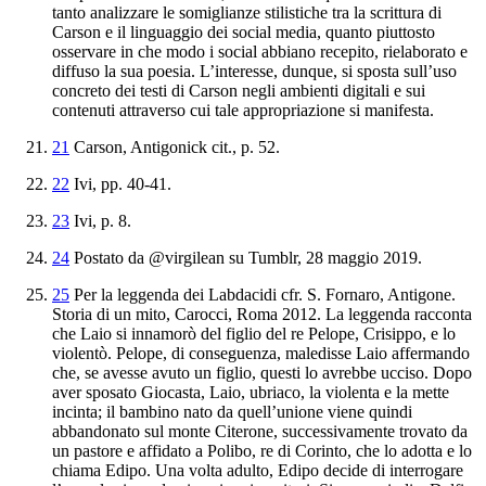
tanto analizzare le somiglianze stilistiche tra la scrittura di
Carson e il linguaggio dei social media, quanto piuttosto
osservare in che modo i social abbiano recepito, rielaborato e
diffuso la sua poesia. L’interesse, dunque, si sposta sull’uso
concreto dei testi di Carson negli ambienti digitali e sui
contenuti attraverso cui tale appropriazione si manifesta.
21
Carson,
Antigonick
cit., p. 52.
22
Ivi
,
pp. 40-41.
23
Ivi
,
p. 8.
24
Postato da @virgilean su Tumblr, 28 maggio 2019.
25
Per la leggenda dei Labdacidi cfr. S. Fornaro,
Antigone.
Storia di
un mito
, Carocci, Roma 2012. La leggenda racconta
che Laio si innamorò del figlio del re Pelope, Crisippo, e lo
violentò. Pelope, di conseguenza, maledisse Laio affermando
che, se avesse avuto un figlio, questi lo avrebbe ucciso. Dopo
aver sposato Giocasta, Laio, ubriaco, la violenta e la mette
incinta; il bambino nato da quell’unione viene quindi
abbandonato sul monte Citerone, successivamente trovato da
un pastore e affidato a Polibo, re di Corinto, che lo adotta e lo
chiama Edipo. Una volta adulto, Edipo decide di interrogare