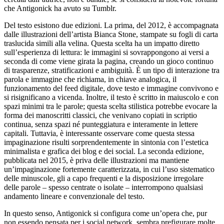
che
Antigonick
ha avuto su Tumblr.
Del testo esistono due edizioni. La prima, del 2012, è accompagnata
dalle illustrazioni dell’artista Bianca Stone, stampate su fogli di carta
traslucida simili alla velina. Questa scelta ha un impatto diretto
sull’esperienza di lettura: le immagini si sovrappongono ai versi a
seconda di come viene girata la pagina, creando un gioco continuo
di trasparenze, stratificazioni e ambiguità. È un tipo di interazione tra
parola e immagine che richiama, in chiave analogica, il
funzionamento del feed digitale, dove testo e immagine convivono e
si risignificano a vicenda. Inoltre, il testo è scritto in maiuscolo e con
spazi minimi tra le parole; questa scelta stilistica potrebbe evocare la
forma dei manoscritti classici, che venivano copiati in
scriptio
continua
, senza spazi né punteggiatura e interamente in lettere
capitali. Tuttavia, è interessante osservare come questa stessa
impaginazione risulti sorprendentemente in sintonia con l’estetica
minimalista e grafica dei blog e dei social. La seconda edizione,
pubblicata nel 2015, è priva delle illustrazioni ma mantiene
un’impaginazione fortemente caratterizzata, in cui l’uso sistematico
delle minuscole, gli a capo frequenti e la disposizione irregolare
delle parole – spesso centrate o isolate – interrompono qualsiasi
andamento lineare e convenzionale del testo.
In questo senso,
Antigonick
si configura come un’opera che, pur
non essendo pensata per i social network, sembra prefigurare molte