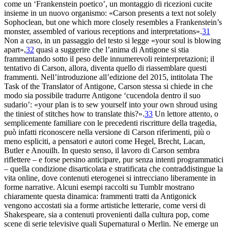
come un ‘Frankenstein poetico’, un montaggio di ricezioni cucite
insieme in un nuovo organismo: «Carson presents a text not solely
Sophoclean, but one which more closely resembles a Frankenstein’s
monster, assembled of various receptions and interpretations».
31
Non a caso, in un passaggio del testo si legge «your soul is blowing
apart»,
32
quasi a suggerire che l’anima di Antigone si stia
frammentando sotto il peso delle innumerevoli reinterpretazioni; il
tentativo di Carson, allora, diventa quello di riassemblare questi
frammenti. Nell’introduzione all’edizione del 2015, intitolata
The
Task of the Translator of Antigone
, Carson stessa si chiede in che
modo sia possibile tradurre Antigone ‘cucendola dentro il suo
sudario’: «your plan is to sew yourself into your own shroud using
the tiniest of stitches how to translate this?».
33
Un lettore attento, o
semplicemente familiare con le precedenti riscritture della tragedia,
può infatti riconoscere nella versione di Carson riferimenti, più o
meno espliciti, a pensatori e autori come Hegel, Brecht, Lacan,
Butler e Anouilh. In questo senso, il lavoro di Carson sembra
riflettere – e forse persino anticipare, pur senza intenti programmatici
– quella condizione disarticolata e stratificata che contraddistingue la
vita online, dove contenuti eterogenei si intrecciano liberamente in
forme narrative. Alcuni esempi raccolti su Tumblr mostrano
chiaramente questa dinamica: frammenti tratti da
Antigonick
vengono accostati sia a forme artistiche
letterarie, come versi di
Shakespeare, sia a contenuti provenienti dalla cultura pop, come
scene di serie televisive quali
Supernatural
o
Merlin
. Ne emerge un