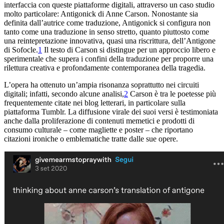
interfaccia con queste piattaforme digitali, attraverso un caso studio
molto particolare:
Antigonick
di Anne Carson. Nonostante sia
definita dall’autrice come traduzione,
Antigonick
si configura non
tanto come una traduzione in senso stretto, quanto piuttosto come
una reintepretazione innovativa, quasi una riscrittura, dell’
Antigone
di Sofocle.
1
Il testo di Carson si distingue per un approccio libero e
sperimentale che supera i confini della traduzione per proporre una
rilettura creativa e profondamente contemporanea della tragedia.
L’opera ha ottenuto un’ampia risonanza soprattutto nei circuiti
digitali; infatti, secondo alcune analisi,
2
Carson è tra le poetesse più
frequentemente citate nei blog letterari, in particolare sulla
piattaforma Tumblr. La diffusione virale dei suoi versi è testimoniata
anche dalla proliferazione di contenuti memetici e prodotti di
consumo culturale – come magliette e poster – che riportano
citazioni ironiche o emblematiche tratte dalle sue opere.