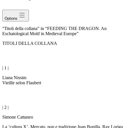
avatar
Options
“Titoli della collana” in “FEEDING THE DRAGON. An
Eschatological Motif in Medieval Europe”
T
ITOLI DELLA COLLANA
| 1 |
Liana Nissim
Vieillir selon Flaubert
| 2 |
Simone Cattaneo
La ‘cultura X’. Mercato, pop e tradizione.Juan Bonilla, Ray Loriga