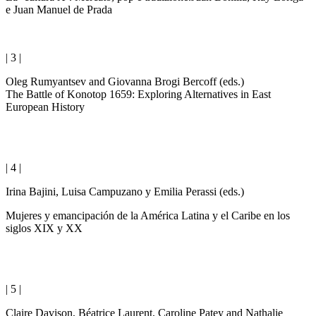
e Juan Manuel de Prada
| 3 |
Oleg Rumyantsev and Giovanna Brogi Bercoff (eds.)
The Battle of Konotop 1659: Exploring Alternatives in East
European History
| 4 |
Irina Bajini, Luisa Campuzano y Emilia Perassi (eds.)
Mujeres y emancipación de la América Latina y el Caribe en los
siglos XIX y XX
| 5 |
Claire Davison, Béatrice Laurent, Caroline Patey and Nathalie