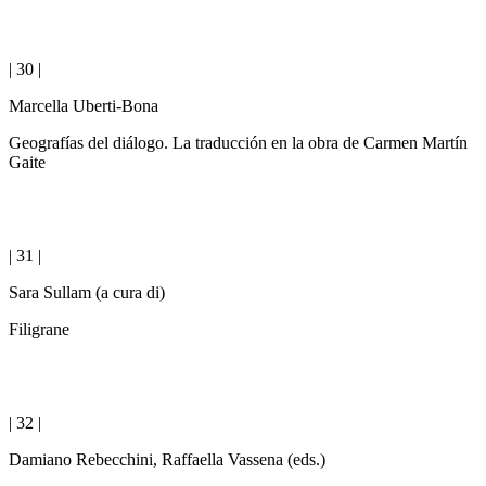
| 30 |
Marcella Uberti-Bona
Geografías del diálogo. La traducción en la obra de Carmen Martín
Gaite
| 31 |
Sara Sullam (a cura di)
Filigrane
| 32 |
Damiano Rebecchini, Raffaella Vassena (eds.)