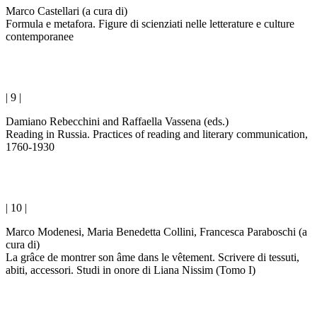
Marco Castellari (a cura di)
Formula e metafora. Figure di scienziati nelle letterature e culture
contemporanee
| 9 |
Damiano Rebecchini and Raffaella Vassena (eds.)
Reading in Russia. Practices of reading and literary communication,
1760-1930
| 10 |
Marco Modenesi, Maria Benedetta Collini, Francesca Paraboschi (a
cura di)
La grâce de montrer son âme dans le vêtement. Scrivere di tessuti,
abiti, accessori. Studi in onore di Liana Nissim
(Tomo I)