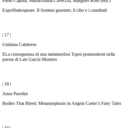
Paolo Caponi, Mariacristina Cavecchi, Margaret Rose (eds.)
ExpoShakespeare. Il Sommo gourmet, il cibo e i cannibali
| 17 |
Giuliana Calabrese
ELa conseguenza di una metamorfosi Topoi postmoderni nella
poesia di Luis García Montero
| 18 |
Anna Pasolini
Bodies That Bleed. Metamorphosis in Angela Carter’s Fairy Tales
| 19 |