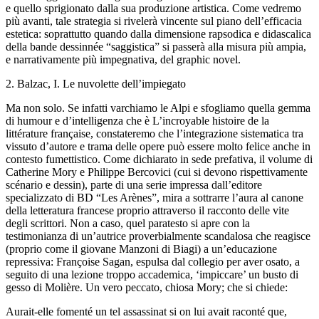
e quello
sprigionato dalla sua produzione artistica. Come vedremo
più avanti, tale
strategia si rivelerà vincente sul piano dell’efficacia
estetica: soprattutto
quando dalla dimensione rapsodica e didascalica
della
bande dessinnée
“saggistica”
si passerà alla misura più ampia,
e narrativamente più impegnativa,
del
graphic novel
.
2. Balzac, I. Le nuvolette dell’impiegato
Ma non solo. Se infatti varchiamo le Alpi e sfogliamo
quella gemma
di humour e d’intelligenza che è
L
’incroyable histoire de la
littérature française
, constateremo che l’integrazione
sistematica tra
vissuto d’autore e trama delle opere può
essere molto felice anche in
contesto fumettistico. Come dichiarato in
sede prefativa, il volume di
Catherine Mory e Philippe Bercovici
(cui si devono rispettivamente
scénario
e
dessin
), parte di una
serie impressa dall’editore
specializzato di BD “Les Arènes”, mira
a sottrarre l’aura al canone
della letteratura francese proprio
attraverso il racconto delle vite
degli scrittori. Non a caso
, quel paratesto si apre con la
testimonianza di un’autrice
proverbialmente scandalosa che reagisce
(proprio come il giovane Manzoni di
Biagi) a un’educazione
repressiva: Françoise Sagan, espulsa dal collegio
per aver osato, a
seguito di una lezione troppo accademica
, ‘impiccare’ un busto di
gesso di Molière. Un vero peccato
, chiosa Mory; che si chiede:
Aurait-elle fomenté un tel
assassinat si on lui avait raconté que,