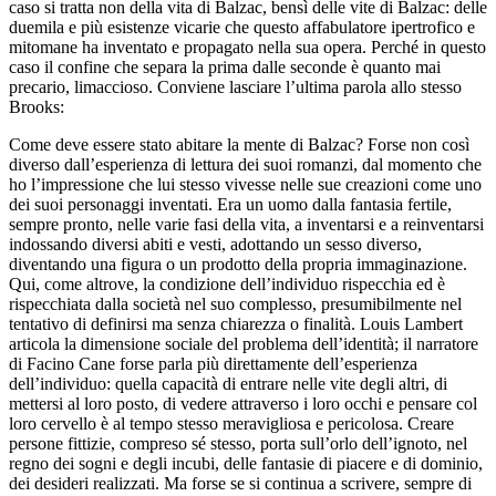
caso si tratta non della
vita di Balzac
, bensì
delle
vite di Balzac
: delle
duemila e più esistenze vicarie
che questo affabulatore ipertrofico e
mitomane ha inventato e propagato
nella sua opera. Perché in questo
caso il confine che
separa la prima dalle seconde è quanto mai
precario, limaccioso.
Conviene lasciare l’ultima parola allo stesso
Brooks:
Come deve
essere stato abitare la mente di Balzac? Forse non così
diverso dall’esperienza di lettura dei suoi romanzi, dal momento
che
ho l’impressione che lui stesso vivesse nelle sue
creazioni come uno
dei suoi personaggi inventati. Era un uomo
dalla fantasia fertile,
sempre pronto, nelle varie fasi della vita,
a inventarsi e a reinventarsi
indossando diversi abiti e vesti,
adottando un sesso diverso,
diventando una figura o un prodotto
della propria immaginazione.
Qui, come altrove, la condizione dell’individuo
rispecchia ed è
rispecchiata dalla società nel suo complesso, presumibilmente
nel
tentativo di definirsi ma senza chiarezza o finalità.
Louis
Lambert
articola la dimensione sociale del problema dell’identità; il
narratore
di
Facino Cane
forse parla più direttamente
dell’esperienza
dell’individuo: quella capacità di entrare nelle vite degli altri,
di
mettersi al loro posto, di vedere attraverso i loro
occhi e pensare col
loro cervello è al tempo stesso
meravigliosa e pericolosa. Creare
persone fittizie, compreso sé stesso, porta
sull’orlo dell’ignoto, nel
regno dei sogni e degli
incubi, delle fantasie di piacere e di dominio,
dei desideri
realizzati. Ma forse se si continua a scrivere, sempre di