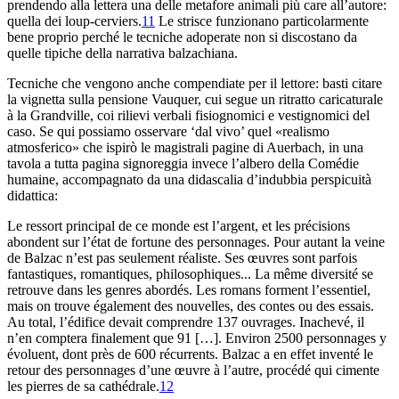
prendendo alla lettera una delle metafore animali
più care all’autore:
quella dei
loup-cerviers
.
11
Le
strisce funzionano particolarmente
bene proprio perché le tecniche adoperate non
si discostano da
quelle tipiche della narrativa balzachiana.
Tecniche che
vengono anche compendiate per il lettore: basti citare
la vignetta
sulla pensione Vauquer, cui segue un ritratto caricaturale
à la
Grandville, coi rilievi verbali fisiognomici e vestignomici del
caso. Se
qui possiamo osservare ‘dal vivo’ quel «realismo
atmosferico» che ispirò
le magistrali pagine di Auerbach, in una
tavola a tutta
pagina signoreggia invece l’albero della
Comédie
humaine
, accompagnato da
una didascalia d’indubbia perspicuità
didattica:
Le ressort principal de
ce monde est l’argent, et les précisions
abondent sur
l’état de fortune des personnages. Pour autant la veine
de Balzac n’est pas seulement réaliste. Ses œuvres sont
parfois
fantastiques, romantiques, philosophiques... La même diversité se
retrouve dans
les genres abordés. Les romans forment l’essentiel,
mais on
trouve également des nouvelles, des contes ou des essais.
Au
total, l’édifice devait comprendre 137 ouvrages. Inachevé, il
n’
en comptera finalement que 91 […]. Environ 2500 personnages y
évoluent,
dont près de 600 récurrents. Balzac a en effet inventé
le
retour des personnages d’une œuvre à l’autre,
procédé qui cimente
les pierres de sa cathédrale.
12