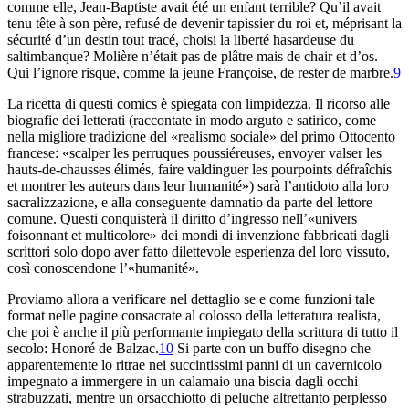
comme elle, Jean
-Baptiste avait été un enfant terrible? Qu’il avait
tenu
tête à son père, refusé de devenir tapissier du roi
et, méprisant la
sécurité d’un destin tout tracé, choisi
la liberté hasardeuse du
saltimbanque? Molière n’était pas de
plâtre mais de chair et d’os.
Qui l’ignore
risque, comme la jeune Françoise, de rester de marbre.
9
La ricetta di questi
comics
è spiegata con limpidezza. Il
ricorso alle
biografie dei letterati (raccontate in modo arguto e
satirico, come
nella migliore tradizione del «reali
smo sociale» del primo
Ottocento
francese: «scalper les perruques poussiéreuses, envoyer valser les
hauts
-de-chausses élimés, faire valdinguer les pourpoints défraîchis
et montrer
les auteurs dans leur humanité») sarà l’antidoto alla loro
sacralizzazione, e alla conseguente
damnatio
da parte del lettore
comune
. Questi conquisterà il diritto d’ingresso nell’«univers
foisonnant et
multicolore» dei mondi di invenzione fabbricati dagli
scrittori solo dopo
aver fatto dilettevole esperienza del loro vissuto,
così conoscendone l
’«humanité».
Proviamo allora a verificare nel dettaglio se e
come funzioni tale
format
nelle pagine consacrate al colosso della
letteratura realista,
che poi è anche il più performante impiegato
della scrittura di tutto il
secolo: Honoré de Balzac.
10
Si
parte con un buffo disegno che
apparentemente lo ritrae nei
succintissimi panni di un cavernicolo
impegnato a immergere in un
calamaio una biscia dagli occhi
strabuzzati, mentre un orsacchiotto di
peluche altrettanto perplesso