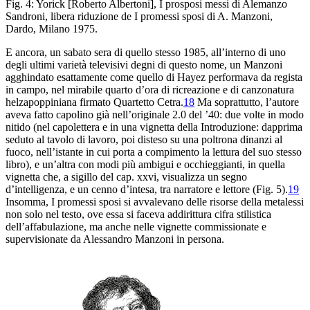
Fig. 4: Yorick [Roberto Albertoni],
I prosposi
messi di Alemanzo
Sandroni,
libera riduzione de
I promessi sposi
di A. Manzoni
,
Dardo, Milano 1975.
E ancora, un sabato
sera di quello stesso 1985, all’interno di uno
degli
ultimi varietà televisivi degni di questo nome, un Manzoni
agghindato
esattamente come quello di Hayez performava da regista
in campo
, nel mirabile quarto d’ora di ricreazione e di canzonatura
helzapoppiniana firmato Quartetto Cetra.
18
Ma soprattutto,
l’autore
aveva
fatto capolino già nell’originale 2.0 del ’40: due volte
in modo
nitido (nel capolettera e in una vignetta della
Introduzione
: dapprima
seduto al tavolo di lavoro, poi disteso su
una poltrona dinanzi al
fuoco, nell’istante in cui porta
a compimento la lettura del suo stesso
libro), e un’
altra con modi più ambigui e occhieggianti, in quella
vignetta
che, a sigillo del cap.
xxvi
, visualizza un segno
d’
intelligenza, e un cenno d’intesa, tra narratore e lettore (
Fig. 5).
19
Insomma,
I promessi sposi
si avvalevano delle risorse
della metalessi
non solo nel testo, ove essa si faceva
addirittura cifra stilistica
dell’affabulazione, ma anche nelle vignette commissionate
e
supervisionate da Alessandro Manzoni in persona.