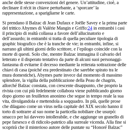
anche delle stesse convenzioni del genere
. Un’attitudine, cioè, a
declinare il
récit
in chiave perturbante
, a ‘sporcare’ la
rappresentazione, a sparigliarne le carte.
Si prendano
il
Balzac
di Jean Dufaux e Joëlle Savey e la
prima parte
del trittico
Abymes
di Valérie Mangin e Griffo
:
24
in entrambi i casi
il principio di realtà collassa
a favore dell’allucinatorio e
dell’assurdo; in entrambi si
tratta di quella peculiare tipologia di
graphic
biografico che è
la
tranche de vie
; in entrambi, infine, si
narrano gli
ultimi giorni dello scrittore, e l’epilogo coincide con la
morte di questi. Solo che, mentre
Balzac
immagina il calvario
del
letterato e il disperato tentativo da parte di alcuni
suoi personaggi-
fantasma di evitarne il decesso mediante la reiterata
sottrazione delle
chiavi di casa (poiché era predestinato che sarebbe
spirato tra le
mura domestiche),
Abymes
parte invece dal momento
di massimo
splendore, la vigilia della pubblicazione della
Peau de
chagrin
,
allorché Balzac constata, con crescente disappunto, che proprio la
rivista con cui più fedelmente collabora viene pubblicando giorno
dopo
giorno un
feuilleton
anonimo che segue in tempo reale la
sua
vita, divulgandola e mettendola a soqquadro. In più, quelle
prose
che dilagano come un virus nella capitale del XIX
secolo hanno il
torto di sottrarre al suo nome la
particella nobiliare che usurpò:
smacco per lui davvero intollerabile, e
che aggiunge un granello di
pepe farsesco e di ridicolo-
patetico alla surreale vicenda. Alla fine si
scoprirà che il
misterioso autore delle puntate su “Honoré Balzac”