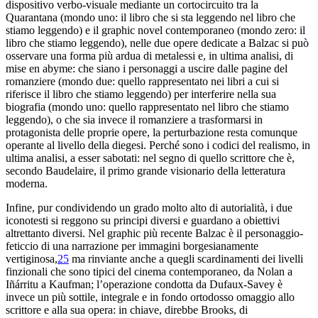
dispositivo verbo-
visuale mediante un cortocircuito tra la
Quarantana (mondo uno: il
libro che si sta leggendo nel libro che
stiamo leggendo)
e il
graphic novel
contemporaneo (mondo zero: il
libro che
stiamo leggendo), nelle due opere dedicate a Balzac si può
osservare una forma più ardua di metalessi e, in ultima
analisi, di
mise en abyme
: che siano i personaggi a
uscire dalle pagine del
romanziere (mondo due: quello rappresentato nei
libri a cui si
riferisce il libro che stiamo leggendo)
per interferire nella sua
biografia (mondo uno: quello rappresentato nel
libro che stiamo
leggendo), o che sia invece il romanziere
a trasformarsi in
protagonista delle proprie opere, la perturbazione resta
comunque
operante al livello della diegesi. Perché sono i codici
del realismo, in
ultima analisi, a esser sabotati: nel segno
di quello scrittore che è,
secondo Baudelaire, il primo grande
visionario della letteratura
moderna.
Infine, pur condividendo un grado molto
alto di autorialità, i due
iconotesti si reggono su principi
diversi e guardano a obiettivi
altrettanto diversi. Nel
graphic
più
recente Balzac è il personaggio-
feticcio di una narrazione per
immagini borgesianamente
vertiginosa,
25
ma rinviante anche a quegli scardinamenti dei
livelli
finzionali che sono tipici del cinema contemporaneo, da Nolan
a
Iñárritu a Kaufman; l’operazione condotta da Dufaux-Savey
è
invece un più sottile, integrale e in fondo ortodosso
omaggio allo
scrittore e alla sua opera: in chiave, direbbe
Brooks, di