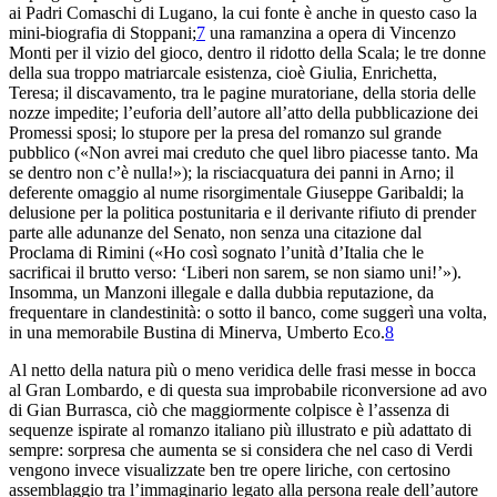
ai Padri
Comaschi di Lugano, la cui fonte è anche in questo
caso la
mini-biografia di Stoppani;
7
una ramanzina a opera
di Vincenzo
Monti per il vizio del gioco, dentro il
ridotto della Scala; le tre donne
della sua troppo matriarcale
esistenza, cioè Giulia, Enrichetta,
Teresa; il discavamento, tra le pagine
muratoriane, della storia delle
nozze impedite; l’euforia dell’autore
all’atto della pubblicazione dei
Promessi sposi
; lo stupore per
la presa del romanzo sul grande
pubblico («Non avrei mai
creduto che quel libro piacesse tanto. Ma
se dentro non
c’è nulla!»); la risciacquatura dei panni in Arno; il
deferente omaggio al nume risorgimentale Giuseppe Garibaldi; la
delusione per
la politica postunitaria e il derivante rifiuto di prender
parte
alle adunanze del Senato, non senza una citazione dal
Proclama
di Rimini
(«Ho così sognato l’unità d’Italia che
le
sacrificai il brutto verso: ‘Liberi non sarem, se non
siamo uni!’»).
Insomma, un Manzoni illegale e dalla dubbia reputazione
, da
frequentare in clandestinità: o sotto il banco, come suggerì
una volta,
in una memorabile Bustina di Minerva, Umberto Eco
.
8
Al netto della natura più o meno veridica delle
frasi messe in bocca
al Gran Lombardo, e di questa
sua improbabile riconversione ad avo
di Gian Burrasca, ciò
che
maggiormente colpisce è l’assenza di
sequenze ispirate al romanzo
italiano più illustrato e più adattato di
sempre: sorpresa che
aumenta se si considera che nel caso di Verdi
vengono
invece visualizzate ben tre opere liriche, con certosino
assemblaggio tra
l’immaginario legato alla persona reale dell’autore