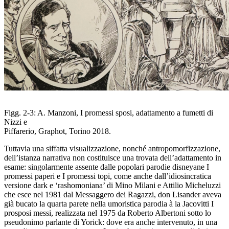
Figg. 2-3: A. Manzoni
,
I promessi sposi
, adattamento a fumetti di
Nizzi e
Piffarerio
, Graphot, Torino 2018.
Tuttavia una siffatta visualizzazione, nonché antropomorfizzazione,
dell’istanza narrativa non costituisce una trovata dell’adattamento in
esame: singolarmente assente dalle popolari parodie disneyane
I
promessi paperi
e
I promessi topi
, come anche dall’idiosincratica
versione
dark
e ‘rashomoniana’ di Mino Milani e Attilio Micheluzzi
che esce
nel 1981 dal
Messaggero dei Ragazzi
, don Lisander aveva
già
bucato la quarta parete nella umoristica parodia
à la
Jacovitti
I
prosposi messi
, realizzata nel 1975 da Roberto Albertoni sotto
lo
pseudonimo parlante di Yorick: dove era anche intervenuto, in
una