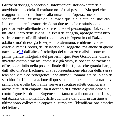
Grazie al
dosaggio accorto di informazioni storico-letterarie e
aneddotica spicciola, il
risultato non è mai pesante. Ma quel che
maggiormente contribuisce
alla riuscita dell’operazione è la
specularità tra l’esistenza
dell’autore e quella di alcuni dei suoi eroi.
La
scelta dei realizzatori ricade su due testi che restituiscono
perfettamente
altrettante caratteristiche del personaggio-Balzac: da
un lato il libro
della svolta,
La Peau de chagrin
, apologo fantastico
sulle brame
e sulle illusioni (non a caso è l’opera in
cui Balzac
adotta a mo’ di esergo la serpentina sterniana
: emblema, come
osservò Peter Brooks, del desiderio del soggetto, ma
anche di quello
narrativo);
13
dall’altro l’archetipo del
romanzo realista, nonché
prima grande mitografia del
parvenir
: quel
Père
Goriot
che, oltre a
inverare esemplarmente, come si è già
visto, la poetica balzachiana,
offre, soprattutto nella postura finale di
Rastignac che guarda Parigi
dall’alto di Père Lachaise, una
rappresentazione plastica della stessa
tensione vitale ed “energetica” che animò
il romanziere nel pieno del
suo trionfo. L’intercala
zione di
queste due trame nella linea narrativa
principale, quella biografica, serve
a suscitare effetti comici, ma
anche circuiti di empatia: tra
il destino di Honoré e quelli delle sue
controfigure Raphaël
e Eugène si instaura una feconda ridondanza,
enfatizzata dal montaggio,
dalle cuciture e dai punti in cui queste
ultime sono
collocate; e capace di stimolare l’identificazione emotiva
del lettore.