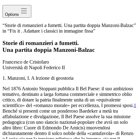
Options
“Storie di romanzieri a fumetti. Una partita doppia Manzoni-Balzac”
in “Fix it . Adattare i classici in immagine fissa”
Storie di romanzieri
a fumetti
.
Una partita doppia Manzoni-Balzac
Francesco de Cristofaro
Università di Napoli Federico II
1. Manzoni, I. A
lezione di geostoria
Nel 1876 Antonio Stoppani pubblica
Il
Bel
Paese
: il suo ambizioso
tentativo, destinato a larga fortuna commerciale
e simmetrico oblio
critico, di dotare la patria finalmente unita
di un «equivalente
scientifico» del «romanzo morale» per eccellenza,
I
promessi sposi
.
1
Benché si presenti come un ponderoso
Baedeker
a metà tra
affabulazione e divulgazione,
Il Bel Paese
assolve
la sua missione
pedagogica (con uno slancio nazional-popolare che
avrà un solo
altro libro:
Cuore
di Edmondo De Amicis)
muovendosi
dichiaratamente dentro il solco nobile della «cantafavola» di Renzo
e Lucia: sia per la tensione religiosa che lo innerva,
sia per il