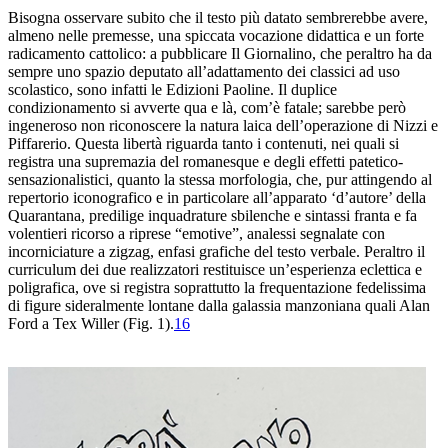
Bisogna osservare subito che il testo più datato sembrerebbe
avere,
almeno nelle premesse, una spiccata vocazione didattica e un
forte
radicamento cattolico: a pubblicare
Il
Giornalino
, che peraltro ha
da
sempre uno spazio deputato all’adattamento dei classici ad
uso
scolastico, sono infatti le Edizioni Paoline. Il duplice
condizionamento
si avverte qua e là, com’è fatale; sarebbe però
ingeneroso non riconoscere
la natura laica dell’operazione di Nizzi
e
Piffarerio. Questa libertà riguarda tanto i contenuti, nei quali
si
registra una supremazia del
romanesque
e degli effetti patetico
-
sensazionalistici, quanto la stessa morfologia, che, pur attingendo al
repertorio
iconografico e in particolare all’apparato ‘d’autore’ della
Quarantana
, predilige inquadrature sbilenche e sintassi franta e fa
volentieri ricorso
a riprese “emotive”, analessi segnalate con
incorniciature a zigzag, enfasi
grafiche del testo verbale. Peraltro il
curriculum dei due realizzatori
restituisce un’esperienza eclettica e
poligrafica, ove si registra soprattutto
la frequentazione fedelissima
di figure sideralmente lontane dalla galassia manzoniana
quali Alan
Ford a Tex Willer (Fig. 1).
16