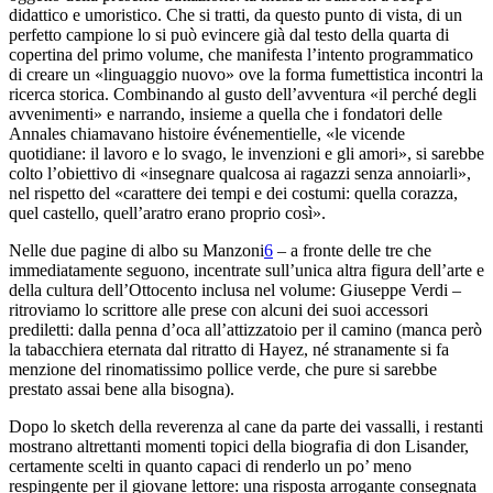
didattico e umoristico. Che si
tratti, da questo punto di vista, di un
perfetto campione
lo si può evincere già dal testo della quarta di
copertina del primo volume, che manifesta l’intento programmatico
di
creare un «linguaggio nuovo» ove la forma fumettistica incontri la
ricerca storica. Combinando al gusto dell’avventura «il perché degli
avvenimenti» e narrando, insieme a quella che i fondatori delle
Annales
chiamavano
histoire événementielle
, «le vicende
quotidiane: il lavoro e
lo svago, le invenzioni e gli amori», si sarebbe
colto
l’obiettivo di «insegnare qualcosa ai ragazzi senza annoiarli»,
nel
rispetto del «carattere dei tempi e dei costumi: quella corazza,
quel castello, quell’aratro erano proprio così».
Nelle due pagine
di albo su Manzoni
6
–
a fronte delle tre che
immediatamente seguono, incentrate sull’unica altra figura dell’arte e
della cultura dell’Ottocento inclusa nel volume: Giuseppe Verdi –
ritroviamo lo scrittore alle prese con alcuni dei suoi accessori
prediletti: dalla penna d’oca all’attizzatoio per il camino (
manca però
la tabacchiera eternata dal ritratto di Hayez, né
stranamente si fa
menzione del rinomatissimo pollice verde, che pure
si sarebbe
prestato assai bene alla bisogna).
Dopo lo
sketch
della reverenza al cane da parte dei vassalli, i restanti
mostrano altrettanti momenti topici della biografia di don Lisander,
certamente
scelti in quanto capaci di renderlo un po’ meno
respingente
per il giovane lettore: una risposta arrogante consegnata