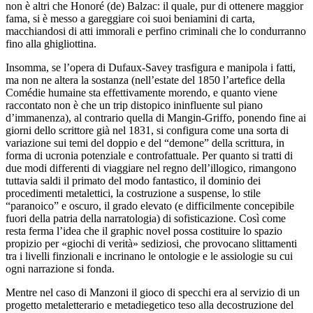
non è altri
che Honoré (de) Balzac: il quale, pur di ottenere maggior
fama, si è messo a gareggiare coi suoi beniamini di
carta,
macchiandosi di atti immorali e perfino criminali che lo
condurranno
fino alla ghigliottina.
Insomma, se l’opera di Dufaux-
Savey trasfigura e manipola i fatti,
ma non ne altera
la sostanza (nell’estate del 1850 l’artefice della
Comédie
humaine
sta effettivamente morendo, e quanto viene
raccontato non è
che un
trip
distopico ininfluente sul piano
d’immanenza), al
contrario quella di Mangin-Griffo, ponendo fine ai
giorni dello
scrittore già nel 1831, si configura come una sorta di
variazione sui temi del doppio e del “demone” della scrittura,
in
forma di ucronia potenziale e controfattuale. Per quanto si
tratti di
due modi differenti di viaggiare nel regno dell’
illogico, rimangono
tuttavia saldi il primato del modo fantastico, il
dominio dei
procedimenti metalettici, la costruzione a suspense, lo stile
“
paranoico” e oscuro, il grado elevato (e difficilmente concepibile
fuori
della patria della narratologia) di sofisticazione. Così come
resta ferma
l’idea che il
graphic novel
possa costituire lo spazio
propizio per «giochi di verità» sediziosi, che provocano slittamenti
tra
i livelli finzionali e incrinano le ontologie e le assiologie
su cui
ogni narrazione si fonda.
Mentre nel caso di
Manzoni il gioco di specchi era al servizio di un
progetto metaletterario e metadiegetico teso alla decostruzione del