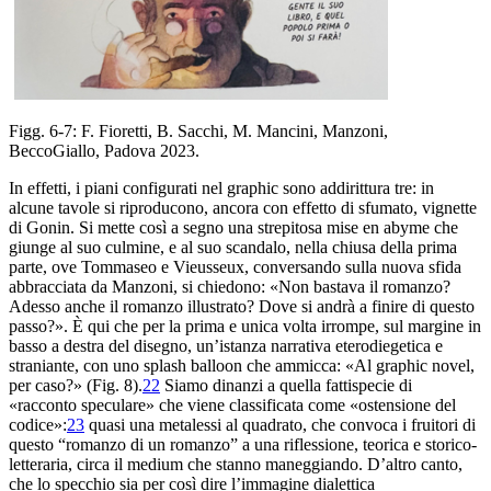
Figg. 6-7: F.
Fioretti, B. Sacchi, M. Mancini,
Manzoni
,
BeccoGiallo, Padova 2023.
In
effetti, i piani configurati nel
graphic
sono addirittura tre: in
alcune tavole si riproducono, ancora con effetto di sfumato, vignette
di Gonin. Si mette così a segno una strepitosa
mise
en abyme
che
giunge al suo culmine, e al suo
scandalo, nella chiusa della prima
parte, ove Tommaseo e Vieusseux
, conversando sulla nuova sfida
abbracciata da Manzoni, si chiedono: «Non
bastava il romanzo?
Adesso anche il romanzo illustrato? Dove si
andrà a finire di questo
passo?». È qui che per
la prima e unica volta irrompe, sul margine in
basso
a destra del disegno, un’istanza narrativa eterodiegetica e
straniante
, con uno
splash balloon
che ammicca: «Al
graphic novel
,
per
caso?» (Fig. 8).
22
Siamo dinanzi a quella fattispecie di
«
racconto speculare» che viene classificata come «ostensione del
codice»:
23
quasi
una metalessi al quadrato, che convoca i fruitori di
questo
“romanzo di un romanzo” a una riflessione, teorica e storico
-
letteraria, circa il medium che stanno maneggiando. D’altro canto
,
che lo
specchio sia per così dire l’immagine dialettica