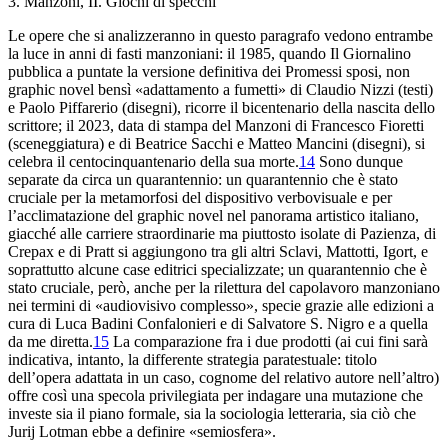
3. Manzoni, II. Giochi di specchi
Le opere che si
analizzeranno in questo paragrafo vedono entrambe
la luce in anni
di fasti manzoniani: il 1985, quando
Il Giornalino
pubblica a
puntate la versione definitiva dei
Promessi sposi
, non
graphic novel
bensì «adattamento a fumetti» di Claudio Nizzi (testi)
e Paolo
Piffarerio (disegni), ricorre il bicentenario della nascita dello
scrittore; il
2023, data di stampa del
Manzoni
di Francesco Fioretti
(sceneggiatura
) e di Beatrice Sacchi e Matteo Mancini (disegni), si
celebra
il centocinquantenario della sua morte.
14
Sono dunque
separate da
circa un quarantennio: un quarantennio che è stato
cruciale per
la metamorfosi del dispositivo verbovisuale e per
l’acclimatazione del
graphic novel
nel panorama artistico italiano,
giacché alle carriere straordinarie
ma piuttosto isolate di Pazienza, di
Crepax e di Pratt
si aggiungono tra gli altri Sclavi, Mattotti, Igort, e
soprattutto
alcune case editrici specializzate; un quarantennio che è
stato cruciale,
però, anche per la rilettura del capolavoro manzoniano
nei termini
di «audiovisivo complesso», specie grazie alle edizioni a
cura di
Luca Badini Confalonieri e di Salvatore S. Nigro e a
quella
da me diretta.
15
La comparazione fra i due prodotti
(ai cui fini sarà
indicativa, intanto, la differente strategia paratestuale
: titolo
dell’opera adattata in un caso, cognome del relativo
autore nell’altro)
offre così una specola privilegiata per indagare
una mutazione che
investe sia il piano formale, sia la
sociologia letteraria, sia ciò che
Jurij Lotman ebbe a definire
«semiosfera».