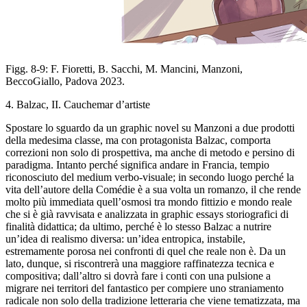
Figg. 8-9: F.
Fioretti, B. Sacchi, M. Mancini,
Manzoni
,
BeccoGiallo, Padova 2023.
4
. Balzac, II.
Cauchemar d’artiste
Spostare lo sguardo da un
graphic novel
su Manzoni a due prodotti
della medesima classe
, ma con protagonista Balzac, comporta
correzioni non solo di prospettiva
, ma anche di metodo e persino di
paradigma. Intanto perché
significa andare in Francia, tempio
riconosciuto del medium verbo-visuale
; in secondo luogo perché la
vita dell’autore della
Comédie
è a sua volta un romanzo, il che rende
molto
più immediata quell’osmosi tra mondo fittizio e mondo reale
che si è già ravvisata e analizzata in
graphic essays
storiografici di
finalità didattica; da ultimo, perché è lo stesso
Balzac a nutrire
un’idea di realismo diversa: un’idea
entropica, instabile,
estremamente porosa nei confronti di quel che reale
non è. Da un
lato, dunque, si riscontrerà una maggiore
raffinatezza tecnica e
compositiva; dall’altro si dovrà fare i
conti con una pulsione a
migrare nei territori del fantastico
per compiere uno straniamento
radicale non solo della tradizione letteraria
che viene tematizzata, ma