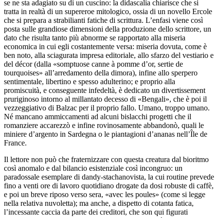
se ne sta adagiato su di un
cuscino: la didascalia chiarisce che si
tratta in realtà di
un supereroe mitologico, ossia di un novello Ercole
che si
prepara a strabilianti fatiche di scrittura. L’enfasi viene così
posta sulle grandiose dimensioni della produzione dello scrittore, un
dato
che risulta tanto più abnorme se rapportato alla miseria
economica
in cui egli costantemente versa: miseria dovuta, come è
ben
noto, alla sciagurata impresa editoriale, allo sfarzo del vestiario e
del
décor
(dalla «somptuose canne à pomme d’or, sertie
de
tourquoises» all’arredamento della dimora), infine allo sperpero
sentimentale
, libertino e spesso adulterino; e proprio alla
promiscuità, e conseguente
infedeltà, è dedicato un
divertissement
pruriginoso intorno al millantato decesso
di «Bengali», che è poi il
vezzeggiativo di Balzac per
il proprio fallo. Umano, troppo umano.
Né mancano ammiccamenti ad
alcuni bislacchi progetti che il
romanziere accarezzò e infine rovinosamente
abbandonò, quali le
miniere d’argento in Sardegna o le
piantagioni d’ananas nell’Île de
France.
Il lettore non
può che fraternizzare con questa creatura dal bioritmo
così anomalo
e dal bilancio esistenziale così incongruo: un
paradossale esemplare di
dandy-stachanovista, la cui
routine
prevede
fino a venti ore
di lavoro quotidiano drogate da dosi robuste di caffè,
e
poi un breve riposo verso sera, «avec les poules» (come
si legge
nella relativa nuvoletta); ma anche, a dispetto di
cotanta fatica,
l’incessante caccia da parte dei creditori, che
son qui figurati