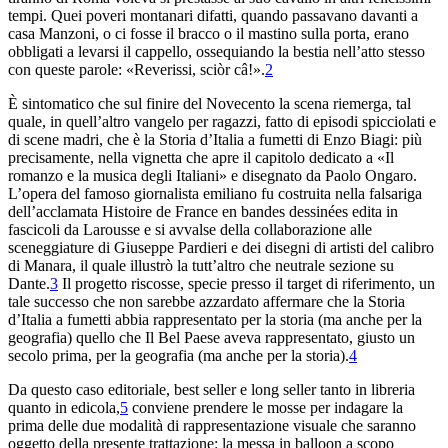
tempi. Quei
poveri montanari difatti, quando passavano davanti a
casa Manzoni, o
ci fosse il bracco o il mastino sulla porta, erano
obbligati a levarsi il cappello, ossequiando la bestia nell’atto
stesso
con queste parole: «Reverissi, sciòr câ!».
2
È sintomatico che
sul finire del Novecento la scena riemerga, tal
quale, in
quell’altro vangelo per ragazzi, fatto di episodi spicciolati e
di scene madri, che è la
Storia d’Italia a
fumetti
di Enzo Biagi: più
precisamente, nella vignetta che apre
il capitolo dedicato a «Il
romanzo e la musica degli
Italiani» e disegnato da Paolo Ongaro.
L’opera del famoso
giornalista emiliano fu costruita nella falsariga
dell’acclamata
Histoire de
France en bandes dessinées
edita in
fascicoli da Larousse e
si avvalse della collaborazione alle
sceneggiature di Giuseppe Pardieri e
dei disegni di artisti del calibro
di Manara, il quale
illustrò la tutt’altro che neutrale sezione su
Dante.
3
Il progetto riscosse, specie presso il
target
di riferimento, un
tale successo che non sarebbe azzardato affermare che la
Storia
d’Italia a fumetti
abbia rappresentato per la storia (ma
anche per la
geografia) quello che
Il Bel Paese
aveva
rappresentato, giusto un
secolo prima, per la geografia (ma anche
per la storia).
4
Da questo caso editoriale,
best seller
e
long seller
tanto in libreria
quanto in edicola,
5
conviene
prendere le mosse per indagare la
prima delle due modalità
di rap
presentazione visuale che saranno
oggetto della presente trattazione: la
messa in
balloon
a scopo