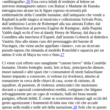
«anti
biografia».
26
Essa cerca infatti di restituire al
lettore un
universo immaginario
saturo
: con Balzac e Madame de
Hanska
interagiscono alcune tra le figure (spesso ricorrenti) più
emblematiche
della
Comédie humaine
, dall’antiquario che vende a
Raphaël la
pelle magica al musicista e collezionista Sylvain Pons,
dall’ambizioso
Lucien de Rubempré alla sua adorata Esther, dal
medico Bianchon
al
parvenu
Eugène de Rastignac, dalla Paquita
Valdés dagli occhi
d’oro al dandy Henry de Marsay, dal duca de
Grandlieu alla marchesa d’Espard, dall’usuraio Gobseck al diabolico
Vautrin; fino allo strano caso del personaggio del barone di
Nucingen, che viene anche appellato «James», con un ricercato
pseudo-
lapsus che rimanda al modello Rotschild e squarcia per un
attimo il velo di Maya tra vero e finto.
27
Ci
viene così offerto uno smagliante “canone breve” della
Comédie
humaine
. Dentro botteghe, teatri,
bric-à-brac
, principesche dimore,
musei naturali
e altri spazi che i consumatori di storie balzachiane
hanno
imparato a conoscere, si vedono (si rivedono), attorno al
romanziere
in cerca delle chiavi di casa, scene di cinismo, di
squallore, di passione, di violenza: aristocratici che stazionano
davanti a
capezzali contendendosi eredità, cortigiane che litigano
selvaggiamente per un capo
di vestiario, balli del
beau monde
parigino, efferati delitti. È
come se scorressero dinanzi agli occhi del
genio agonizzante i
frammenti di tutta una vita: ciò che accade
spesso nella
realtà e nelle arti della narrazione.
28
Solo che in
questo