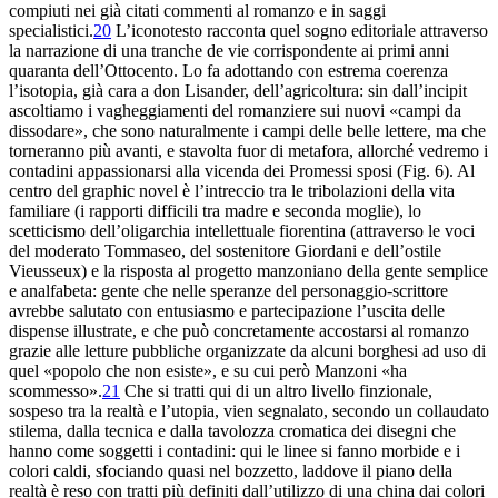
compiuti nei già citati commenti al romanzo e
in saggi
specialistici.
20
L’iconotesto racconta quel sogno editoriale attraverso
la narrazione di una
tranche de vie
corrispondente ai primi
anni
quaranta dell’Ottocento. Lo fa adottando con estrema coerenza
l’isotopia, già cara a don Lisander, dell’agricoltura: sin
dall’incipit
ascoltiamo i vagheggiamenti del romanziere sui nuovi «campi
da
dissodare», che sono naturalmente i campi delle belle lettere
, ma che
torneranno più avanti, e stavolta fuor di metafora
, allorché vedremo i
contadini appassionarsi alla vicenda dei
Promessi sposi
(Fig. 6). Al
centro del
graphic novel
è l’
intreccio tra le tribolazioni della vita
familiare (i rapporti difficili
tra madre e seconda moglie), lo
scetticismo dell’oligarchia intellettuale
fiorentina (attraverso le voci
del moderato Tommaseo, del sostenitore Giordani
e dell’ostile
Vieusseux) e la risposta al progetto manzoniano
della gente semplice
e analfabeta: gente che nelle speranze del
personaggio-scrittore
avrebbe salutato con entusiasmo e partecipazione l’uscita
delle
dispense illustrate, e che può concretamente accostarsi al romanzo
grazie alle letture pubbliche organizzate da alcuni borghesi ad uso
di
quel «popolo che non esiste», e su cui però
Manzoni «ha
scommesso».
21
Che si tratti qui di un altro
livello finzionale,
sospeso tra la realtà e l’utopia, vien
segnalato, secondo un collaudato
stilema, dalla tecnica e dalla tavolozza
cromatica dei disegni che
hanno come soggetti i contadini: qui
le linee si fanno morbide e i
colori caldi, sfociando
quasi nel bozzetto, laddove il piano della
realtà è reso
con tratti più definiti dall’utilizzo di una china dai
colori