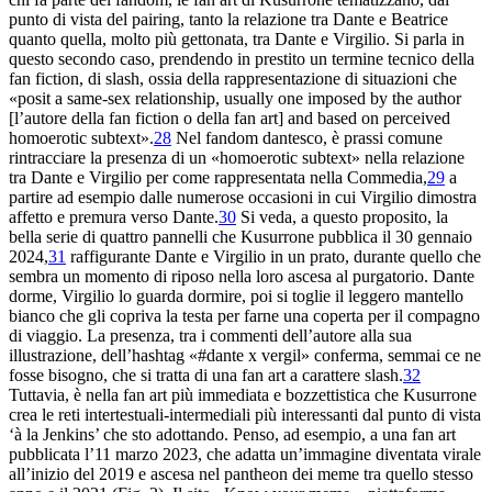
punto di vista del
pairing
, tanto la relazione tra Dante e Beatrice
quanto quella,
molto più gettonata, tra Dante e Virgilio. Si parla in
questo secondo caso, prendendo in prestito un termine tecnico della
fan fiction, di
slash
, ossia della rappresentazione di situazioni che
«
posit a same-sex relationship, usually one imposed by the
author
[l’autore della
fan fiction
o della fan art]
and based on perceived
homoerotic subtext».
28
Nel
fandom
dantesco,
è prassi comune
rintracciare la presenza di un «homoerotic subtext»
nella relazione
tra Dante e Virgilio per come rappresentata nella
Commedia
,
29
a
partire ad esempio dalle numerose occasioni in
cui Virgilio dimostra
affetto e premura verso Dante.
30
Si
veda, a questo proposito, la
bella serie di quattro pannelli
che Kusurrone pubblica il 30 gennaio
2024,
31
raffigurante Dante
e Virgilio in un prato, durante quello che
sembra un
momento di riposo nella loro ascesa al purgatorio. Dante
dorme,
Virgilio lo guarda dormire, poi si toglie il leggero mantello
bianco che gli copriva la testa per farne una coperta
per il compagno
di viaggio. La presenza, tra i commenti
dell’autore alla sua
illustrazione, dell’hashtag «#dante x vergil»
conferma, semmai ce ne
fosse bisogno, che si tratta di
una
fan art
a carattere
slash
.
32
Tuttavia, è nella
fan art
più immediata e bozzettistica che Kusurrone
crea le
reti intertestuali-intermediali più interessanti dal punto di vista
‘
à
la
Jenkins’ che sto adottando. Penso, ad esempio, a una
fan art
pubblicata l’11 marzo 2023, che adatta un’
immagine diventata virale
all’inizio del 2019 e ascesa nel
pantheon dei meme tra quello stesso