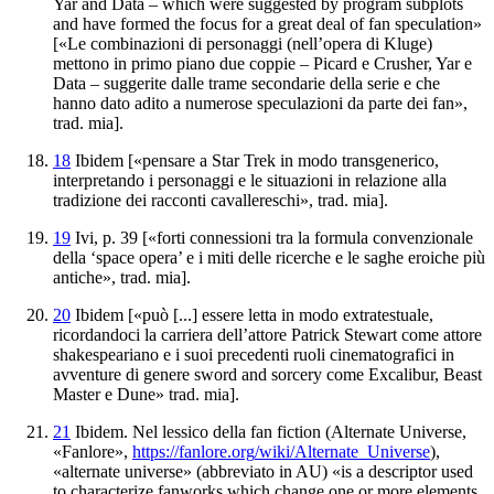
Yar and Data – which
were suggested by program subplots
and have formed the focus
for a great deal of fan speculation»
[«Le combinazioni di
personaggi (nell’opera di Kluge)
mettono in primo piano due
coppie – Picard e Crusher, Yar e
Data – suggerite dalle trame
secondarie della serie e che
hanno dato adito a numerose
speculazioni da parte dei fan»,
trad. mia].
18
Ibidem
[«
pensare a
Star Trek
in modo transgenerico,
interpretando i personaggi
e le situazioni in relazione alla
tradizione dei racconti cavallereschi»,
trad. mia]
.
19
Ivi, p. 39 [«forti connessioni tra la
formula convenzionale
della ‘space opera’ e i miti delle ricerche
e le saghe eroiche più
antiche», trad. mia].
20
Ibidem
[«può [...] essere letta in modo extratestuale,
ricordandoci la carriera
dell’attore Patrick Stewart come attore
shakespeariano e i suoi
precedenti ruoli cinematografici in
avventure di genere
sword and sorcery
come
Excalibur
,
Beast
Master
e
Dune
» trad. mia]
.
21
Ibidem.
Nel
lessico della fan fiction (
Alternate Universe
,
«Fanlore»,
https://fanlore.org
/wiki/Alternate_Universe
),
«alternate universe» (abbreviato in AU) «is a
descriptor used
to characterize fanworks which change one or more
elements