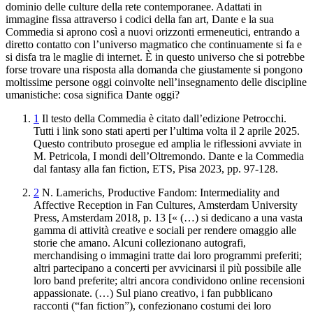
dominio delle culture della
rete contemporanee. Adattati in
immagine fissa attraverso i codici della
fan art
, Dante e la sua
Commedia
si aprono così
a nuovi orizzonti ermeneutici, entrando a
diretto contatto con l’
universo magmatico che continuamente si fa e
si disfa tra
le maglie di internet
.
È in questo universo che si
potrebbe
forse trovare una risposta alla domanda che giustamente si
pongono
moltissime persone oggi coinvolte nell’insegnamento delle discipline
umanistiche:
cosa significa Dante oggi?
1
Il testo della
Commedia
e
̀ citato dall’edizione Petrocchi.
Tutti i link sono stati aperti
per l’ultima volta il 2 aprile 2025.
Questo contributo
prosegue ed amplia le riflessioni avviate in
M.
Petricola,
I
mondi dell’Oltremondo
.
Dante e la
Commedia
dal
fantasy
alla
fan fiction, ETS, Pisa 2023, pp. 97-128.
2
N.
Lamerichs
,
Productive Fandom: Intermediality and
Affective Reception in Fan Cultures
, Amsterdam
University
Press, Amsterdam 2018, p. 13 [« (…) si dedicano a una
vasta
gamma di attività creative e sociali per rendere omaggio
alle
storie che amano. Alcuni collezionano autografi,
merchandising o immagini
tratte dai loro programmi preferiti;
altri partecipano a concerti
per avvicinarsi il più possibile alle
loro band preferite
; altri ancora condividono online recensioni
appassionate. (…) Sul piano creativo,
i fan pubblicano
racconti (“fan fiction”), confezionano
costumi dei loro