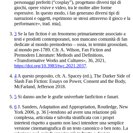
personaggi preferiti (“cosplay”), progettano diversi tipi di
giochi, opere visive e video, tra le moltre altre forme
espressive
. In questo modo, i fan generano diversi
tipi di
narrazioni e oggetti, esprimono se stessi attraverso
il gioco e la
performance», trad. mia].
3
Se la
fan fiction è un fenomeno primariamente associato a
testi e
prodotti contemporanei, non mancano comunità di fan
dedicate al mondo
premoderno – ossia, in termini grossolani,
al mondo pre-1789. Cfr
.
A. Wilson
,
Fan Fiction and
Premodern Literature: Methods and Definitions
,
«Transformative Works and Cultures», 36, 2021,
https://doi.org/10.3983
/twc.2021.2037
.
4
A questo proposito, cfr. A. Spacey (ed
.),
The Darker Side of
Slash Fan Fiction: Essays on Power
, Consent and the Body
,
McFarland, Jefferson 2018.
5
Si danno
anche le grafie univerbate
fanfiction
e
fanart
.
6
J.
Sanders
,
Adaptation and Appropriation
, Routledge, New
York 2006, p. 36 [«tendono
ad avere una relazione più
complessa, articolata e talvolta stratificata
con i propri
intertesti rispetto a quanto non lasci intendere una semplice
versione cinematografica di un testo canonico o ben noto. La