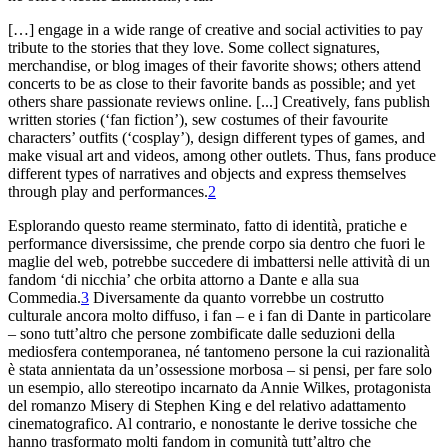
[…] engage in a wide range of creative
and social activities to pay
tribute to the stories that
they love. Some collect signatures,
merchandise, or blog images of
their favorite shows; others attend
concerts to be as close
to their favorite bands as possible; and yet
others share
passionate reviews online. [...] Creatively, fans publish
written stories (‘fan fiction
’), sew costumes of their favourite
characters’ outfits (‘cosplay’), design different
types of games, and
make visual art and videos, among
other outlets. Thus, fans produce
different types of nar
ratives and
objects and express themselves
through play and performances.
2
Esplorando
questo reame sterminato, fatto di identità, pratiche e
performance diversissime
, che prende corpo sia dentro che fuori le
maglie del
web, potrebbe succedere di imbattersi nelle attività di un
fandom
‘di nicchia’ che orbita attorno a Dante e alla sua
Commedia
.
3
Diversamente da quanto vorrebbe un costrutto
culturale ancora
molto diffuso, i fan – e i fan di Dante in
particolare
– sono tutt’altro che persone zombificate dalle seduzioni della
mediosfera contemporanea, né tantomeno persone la cui razionalità
è stata
annientata da un’ossessione morbosa – si pensi, per fare
solo
un esempio, allo stereotipo incarnato da Annie Wilkes, protagonista
del romanzo
Misery
di Stephen King e del relativo adattamento
cinematografico. Al contrario, e nonostante le derive tossiche che
hanno
trasformato molti
fandom
in comunità tutt’altro che