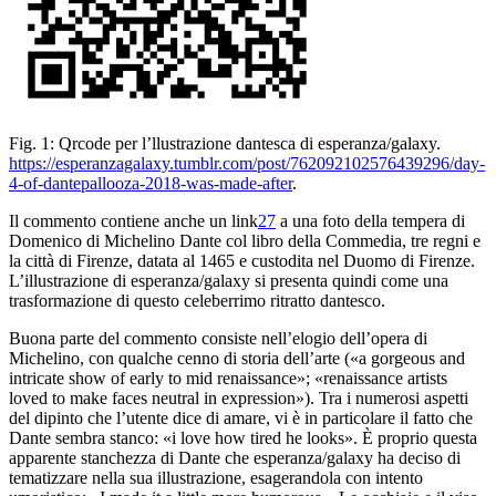
Fig. 1:
Qrcode per l’llustrazione dantesca di esperanza/galaxy.
https
://esperanzagalaxy.tumblr.com/post/762092102576439296/day-
4-of-dantepallooza-2018
-was-made-after
.
Il
commento contiene anche un link
27
a una foto della
tempera di
Domenico di Michelino
Dante col libro della
Commedia
,
tre regni e
la città di Firenze
, datata al
1465
e custodita nel Duomo di Firenze.
L’illustrazione di esperanza/
galaxy si presenta quindi come una
trasformazione di questo celeberrimo
ritratto dantesco.
Buona parte del commento consiste nell’
elogio dell’opera di
Michelino, con qualche cenno di storia
dell’arte («a gorgeous and
intricate show of early to
mid renaissance»; «renaissance artists
loved to make faces neutral in
expression»). Tra i numerosi aspetti
del dipinto che l’utente
dice di amare, vi è in particolare il fatto che
Dante sembra stanco: «i love how tired he looks». È
proprio questa
apparente stanchezza di Dante che esperanza/galaxy ha
deciso di
tematizzare nella sua illustrazione, esagerandola con intento