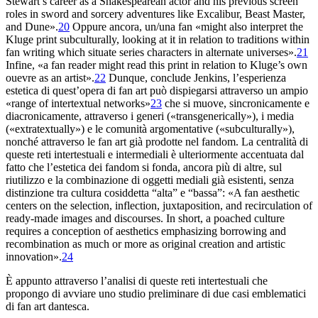
Stewart’s career as
a Shakespearean actor and his previous screen
roles in sword
and sorcery adventures like
Excalibur
,
Beast Master
,
and
Dune
».
20
Oppure ancora, un/una fan «might also interpret the
Kluge
print subculturally, looking at it in relation to traditions within
fan writing which situate series characters in alternate universes».
21
Infine, «a fan reader might read this print in relation
to Kluge’s own
ouevre as an artist».
22
Dunque,
conclude Jenkins, l’esperienza
estetica di quest’opera di
fan
art
può dispiegarsi attraverso un ampio
«range of intertextual networks»
23
che si muove, sincronicamente e
diacronicamente, attraverso i generi («
transgenerically»), i media
(«extratextually») e le comunità argomentative («subculturally»),
nonché
attraverso le fan art già prodotte nel fandom. La centralità
di
queste reti intertestuali e intermediali è ulteriormente accentuata dal
fatto che l’estetica dei fandom si fonda, ancora più
di altre, sul
riutilizzo e la combinazione di oggetti mediali
già esistenti, senza
distinzione
tra cultura cosiddetta “alta” e “bassa”: «
A fan aesthetic
centers on the selection, inflection, juxtaposition, and
recirculation of
ready-made images and discourses. In short, a
poached culture
requires a conception of aesthetics emphasizing borrowing and
recombination as much or more as original creation and artistic
innovation».
24
È appunto attraverso l’analisi di queste reti intertestuali
che
propongo di avviare uno studio preliminare di due casi
emblematici
di
fan art
dantesca.