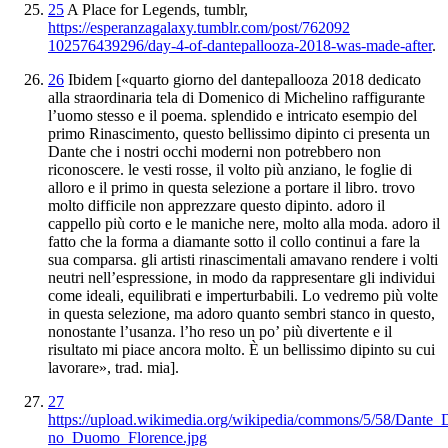
25
A
Place for Legends
, tumblr,
https://esperanzagalaxy.tumblr.com/post/762092
102576439296/
day-4-of-dantepallooza-2018-was-made-after
.
26
Ibidem
[«quarto giorno del dantepallooza 2018 dedicato
alla straordinaria tela di
Domenico di Michelino raffigurante
l’uomo stesso e il poema
. splendido e intricato esempio del
primo Rinascimento, questo bellissimo dipinto
ci presenta un
Dante che i nostri occhi moderni non
potrebbero non
riconoscere. le vesti rosse, il volto più anziano
, le foglie di
alloro e il primo in questa selezione
a portare il libro. trovo
molto difficile non apprezzare questo
dipinto. adoro il
cappello più corto e le maniche nere
, molto alla moda. adoro il
fatto che la forma a
diamante sotto il collo continui a fare la
sua comparsa
. gli artisti rinascimentali amavano rendere i volti
neutri nell’espressione
, in modo da rappresentare gli individui
come ideali, equilibrati e
imperturbabili. Lo vedremo più volte
in questa selezione, ma adoro
quanto sembri stanco in questo,
nonostante l’usanza. l’ho
reso un po’ più divertente e il
risultato mi piace
ancora molto. È un bellissimo dipinto su cui
lavorare», trad
. mia].
27
https://upload.wikimedia.org/wikipedia/commons/5/58/Dante
no_Duomo_Florence.jpg