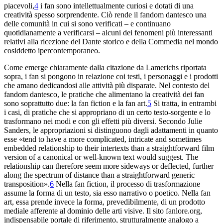
piacevoli,
4
i fan sono intellettualmente curiosi e dotati di una
creatività
spesso sorprendente. Ciò rende il
fandom
dantesco una
delle comunità
in cui si sono verificati – e continuano
quotidianamente a
verificarsi – alcuni dei fenomeni più interessanti
relativi alla ricezione
del Dante storico e della
Commedia
nel mondo
cosiddetto ipercontemporaneo
.
Come emerge chiaramente dalla citazione da Lamerichs riportata
sopra, i
fan si pongono in relazione coi testi, i personaggi e
i prodotti
che amano dedicandosi alle attività più disparate. Nel
contesto del
fandom
dantesco, le pratiche che alimentano la creatività
dei fan
sono soprattutto due: la
fan fiction
e la
fan art
.
5
Si tratta, in entrambi
i casi, di
pratiche che si appropriano di un certo testo-sorgente e
lo
trasformano nei modi e con gli effetti più diversi
. Secondo Julie
Sanders, le appropriazioni si distinguono dagli adattamenti in
quanto
esse «tend to have a more complicated, intricate and
sometimes
embedded relationship to their intertexts than a straightforward film
version of a canonical or well-known text would suggest
. The
relationship can therefore seem more sideways or deflected, further
along the spectrum of distance than a straightforward generic
transposition
».
6
Nella
fan fiction
, il processo di trasformazione
assume la
forma di un testo, sia esso narrativo o poetico. Nella
fan
art
, essa prende invece la forma, prevedibilmente, di un
prodotto
mediale afferente al dominio delle arti visive. Il sito
fanlore.org,
indispensabile portale di riferimento, strutturalmente analogo a