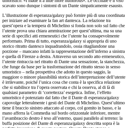
umoristico: «
I made it a little more humorous». Le occhiaie e
il viso
scavato sono dunque i sintomi di un Dante
simpaticamente esausto.
L’illustrazione di esperanza/galaxy può fornire più
di una coordinata
per iniziare ad esaminare la
fan art
dantesca. La relazione tra
quest’opera e la tempera di
Michelino si fonda non solo sul fatto che
l’utente
prova una chiara ammirazione per quest’ultima, ma su una
serie di specifici atti ermeneutici che l’utente ha consapevolmente
performato. Prima di tutto, esperanza/galaxy si appropria di uno
storico ritratto dantesco
inquadrandolo
, ossia ritagliandone una
porzione – mancano infatti
la rappresentazione dell’inferno a sinistra
e quella di Firenze
a destra. Attraverso un secondo atto ermeneutico,
l’utente rintraccia
nel ritratto di Dante una
sensazione
, la stanchezza,
che funge
da base per la trasformazione del ritratto stesso in senso
umoristico
–
nella prospettiva che adotto in questo saggio, la
maggiore o minore plausibilità storica dell’interpretazione dell’utente
è
irrilevante, poiché l’unica cosa che conta è la specifica
relazione
che si stabilisce tra l’opera osservata e chi
la osserva, al di là di
qualsiasi parametro di ‘correttezza’
esegetica. Infine, l’effetto
umoristico è potenziato dal fatto che
il Dante di esperanza/galaxy
capovolge letteralmente i gesti del
Dante di Michelino. Quest’ultimo
tiene il braccio sinistro attaccato
al corpo, col gomito in basso, e la
mano afferra
la
Commedia
sul bordo orizzontale inferiore, mentre
l’avambraccio destro
è teso all’esterno, quasi parallelo al terreno: la
buffa
posizione del Dante di esperanza/galaxy descritta sopra è la