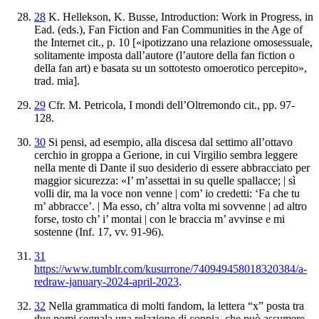
28
K. Hellekson, K
. Busse,
Introduction: Work in Progress
, in
Ead. (eds.),
Fan Fiction
and Fan Communities in the Age of
the Internet
cit
., p. 10 [«ipotizzano una relazione omosessuale,
solitamente imposta dall’autore
(l’autore della fan fiction o
della fan art) e
basata su un sottotesto omoerotico percepito»,
trad. mia].
29
Cfr
. M. Petricola,
I mondi dell’Oltremondo
cit., pp. 97-
128.
30
Si pensi, ad esempio, alla discesa dal settimo all’ottavo
cerchio in groppa a Gerione, in cui Virgilio sembra leggere
nella mente di Dante il suo desiderio di essere abbracciato
per
maggior sicurezza: «I’ m’assettai in su quelle spallacce
; | sì
volli dir, ma la voce non venne | com’ io
credetti: ‘Fa che tu
m’ abbracce’. | Ma esso, ch’ altra
volta mi sovvenne | ad altro
forse, tosto ch’ i’ montai
| con le braccia m’ avvinse e mi
sostenne (
Inf
. 17
, vv. 91-96).
31
https://www.tumblr.com/kusurrone/740949458018320384/a
-
redraw-january-2024-april-2023
.
32
Nella grammatica di molti
fandom
, la lettera “x” posta tra
due nomi segnala una
relazione di coppia, che può assumere