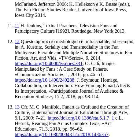
McFarland,
Jefferson 2006; K. Hellekson e K. Busse (eds.),
The Fan
Fiction Studies Reader
, University of Iowa Press,
Iowa City 2014
.
11
H. Jenkins,
Textual Poachers: Television Fans and
Participatory Culture
[1992], Routledge, New York 2013.
12
Questo approccio mediologico è rintracciabile, ad esempio,
in:
A.
Kustritz,
Seriality and Transmediality in the Fan
Multiverse: Flexible and
Multiple Narrative Structures in Fan
Fiction, Art, and Vids
, «TV/
Series», 6, 2014,
https://doi.org/10.4000/tvseries.331
;
O.
Calì,
Images
Manipulated by Fans : A Case Study on Fanarts
,
«
Comunicazioni Sociali», 1, 2016, pp. 46–51,
https://doi.org/10.1400/240288
;
J.
Seymour,
Homage,
Collaboration, or Intervention: How Framing Fanart Affects
Its Interpretation
, «Participations: Journal of Audience &
Reception Studies», 15.2, 2018,
pp. 98-114.
13
Cfr.
M. C.
Manifold,
Fanart as Craft
and the Creation of
Culture
, «International Journal of Education Through
Art»,
5.1, 2009: 7–21,
https://doi.org/10.1386/eta.5.1.7_1
e L.
Hetrick,
Reading Fan Art as Complex Texts
, «Art
Education», 71.3, 2018, pp. 56–62.
https://doi.org/10.1080/00043125.2018.1436357
.