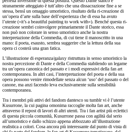
perfetta inversione di questa postura. Questo Dante stanco e
stranamente
atteggiato è tutt’altro che una dissacrazione fine a se
stessa, bensì un omaggio umoristico, risultato della ri-creazione di
un’opera d’arte sulla base dell’esperienza che di
essa ha avuto
l’utente («it’s a beautiful painting
to work with»). Benché questa ri-
creazione sembri coinvolgere primariamente
il Dante storico, essa
non può non colorare in senso
umoristico anche la nostra
interpretazione della
Commedia
, di cui tiene
il manoscritto in una
mano: il poeta, esausto, sembra suggerire
che la lettura della sua
opera ci costerà una gran
fatica.
L’illustrazione di esperanza/galaxy ristruttura in senso umoristico
la
nostra percezione di Dante e della
Commedia
stabilendo un
legame
tra un’opera canonica del passato e i modi
espressivi della fan art
contemporanea. In altri casi, l’interpretazione
del poeta e della sua
opera possono venire rimodellate senza
alcun ‘uso’ del passato o del
canone, ma anzi facendo
leva esclusivamente sulla sensibilità
contemporanea.
Tra i membri più attivi
del
fandom
dantesco su tumblr vi è l’utente
Kusurrone,
la cui pagina omonima raccoglie molta
fan art
, anche
attraverso
il
repost
di lavori di altri utenti. Tra i
fan
artist
più eclettici
di questa piccola comunità, Kusurrone passa con
agilità dal serio
all’umoristico e dallo schizzo appena abbozzato
all’illustrazione
realistica a colori. Cosa ancora più interessante dal
punto di vista di
chi fa parte del
fandom
, le
fan art
di Kusurrone tematizzano, dal