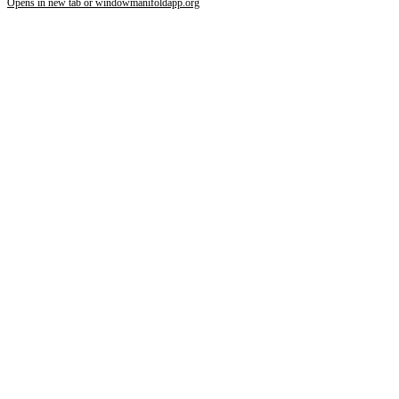
Opens in new tab or window
manifoldapp.org