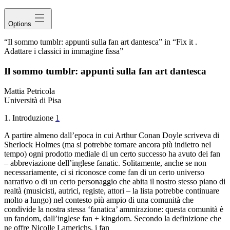
Options
“Il sommo tumblr: appunti sulla fan art dantesca” in “Fix it .
Adattare i classici in immagine fissa”
Il sommo tumblr: appunti sulla fan art dantesca
Mattia Petricola
Università di Pisa
1. Introduzione
1
A partire almeno dall’epoca in cui Arthur
Conan Doyle scriveva di
Sherlock Holmes (ma si potrebbe tornare
ancora più indietro nel
tempo) ogni prodotto mediale di un
certo successo ha avuto dei fan
– abbreviazione dell’inglese
fanatic
. Solitamente, anche se non
necessariamente, ci si riconosce come fan
di un certo universo
narrativo o di un certo personaggio
che abita il nostro stesso piano di
realtà (musicisti, autrici
, registe, attori – la lista potrebbe continuare
molto a lungo) nel
contesto più ampio di una comunità che
condivide la nostra
stessa ‘fanatica’ ammirazione: questa comunità è
un
fandom
, dall’inglese
fan
+
kingdom
. Secondo la definizione che
ne offre Nicolle Lamerichs
, i fan