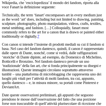
Wikipedia
, che ‘enciclopedizza’ il mondo dei
fandom
, riporta alla
voce
Fanart
la definizione seguente:
Technically, the term ‘fanart’ encompasses art
in every medium just
as the word ‘art’ does, including
but not limited to drawing, painting,
sculpture, photography, photo manipulation,
videos, crafts, textiles,
metal smithing, and fashion. […] Colloquially, fanart most
commonly refers to the art for a canon that is
drawn or painted either
traditionally or digitally.
7
Con
canon
si intende l’insieme di prodotti mediali su cui il
fandom
si
basa. Nel caso del
fandom
dantesco, quindi, il
canon
è rappresentato
dalle opere di Dante, nonché, come si
vedrà, dalle raffigurazioni
‘storiche’ di Dante dipinte, ad esempio, da
Domenico di Michelino,
Botticelli e Bronzino. Nel
fandom
dantesco prevale
un uso
‘tradizionale’ della
fan art
, che si fonda principalmente
su disegni e
illustrazioni. Queste immagini circolano soprattutto attraverso
tumblr
–
una piattaforma di
microblogging
che rappresenta uno dei
luoghi
più vitali per l’attività di molti
fandom
, tra cui,
appunto,
quello dantesco
–
e, in misura minore, su portali
come Pinterest e
DeviantArt.
Date queste osservazioni preliminari, gli appunti
che seguono
prendono le mosse dall’osservazione del fatto che
una porzione
forse non trascurabile di quell’attività plurisecolare di
ricezione che