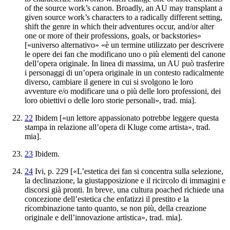
of the source work’s canon. Broadly, an AU
may transplant a
given source work’s characters to a
radically different setting,
shift the genre in which their adventures
occur, and/or alter
one or more of their professions
, goals, or backstories»
[«universo alternativo» «è un termine utilizzato per
descrivere
le opere dei fan che modificano uno o più
elementi del canone
dell’opera originale. In linea di massima
, un AU può trasferire
i personaggi di un’opera originale
in un contesto radicalmente
diverso, cambiare il genere in cui
si svolgono le loro
avventure e/o modificare una o
più delle loro professioni, dei
loro obiettivi o delle loro storie personali», trad. mia
].
22
Ibidem
[«un lettore appassionato potrebbe leggere questa
stampa in
relazione all’opera di Kluge come artista», trad.
mia]
.
23
Ibidem.
24
Ivi, p. 229 [«L’estetica dei fan
si concentra sulla selezione,
la declinazione, la giustapposizione e il
ricircolo di immagini e
discorsi già pronti. In breve, una
cultura
poached
richiede una
concezione dell’estetica che enfatizzi il
prestito e la
ricombinazione tanto quanto, se non più, della
creazione
originale e dell’innovazione artistica», trad. mia].