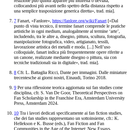
relazione
può quindi apparire più indiretta o deviata,
collocandosi più avanti nello spettro della distanza
rispetto a
una semplice trasposizione generica diretta», trad. mia].
7
Fanart
, «Fanlore»,
https://fanlore.org/wiki/Fanart
[«Dal
punto di vista tecnico, il termine
fanart
comprende le pratiche
artistiche in ogni medium, analogalmente al termine ‘arte’,
includendo, tra le altre
a, disegno, pittura, scultura
, fotografia,
manipolazione fotografica, video, artigianato, tessili,
lavorazione artistica dei metalli e
moda. [...] Nell’uso
colloquiale,
fanart
indica più frequentemente opere riferite a
un
canone, realizzate mediante disegno o pittura, sia con
tecniche tradizionali sia in digitale
», trad. mia].
8
Cfr.
L.
Battaglia Ricci,
Dante
per immagini. Dalle miniature
trecentesche ai giorni nostri
, Einaudi, Torino
2018.
9
Per una riflessione teorica aggiornata sui
fan studies
come
disciplina, cfr.
S.
Van De Goor,
Theoretical Perspectives on
Fan Scholarship in the Franchise Era
, Amsterdam University
Press, Amsterdam
2024.
10
Tra i lavori dedicati specificamente ai
fan fiction
studies
,
che dei
fan studies
rappresentano un sottoinsieme, cfr.: K
.
Hellekson e K. Busse (eds.),
Fan Fiction and Fan
Communities in the Age of the Internet: New Essays
,