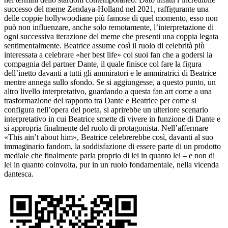
successo del meme Zendaya-Holland nel 2021, raffigurante
una
delle coppie hollywoodiane più famose di quel momento, esso
non
può non influenzare, anche solo remotamente, l’interpretazione di
ogni successiva iterazione del meme che presenti una coppia legata
sentimentalmente. Beatrice assume così il ruolo di celebrità più
interessata
a celebrare «her best life» coi suoi fan che a
godersi la
compagnia del partner Dante, il quale finisce col
fare la figura
dell’inetto davanti a tutti gli ammiratori
e le ammiratrici di Beatrice
mentre annega sullo sfondo. Se
si aggiungesse, a questo punto, un
altro livello interpretativo, guardando
a questa
fan art
come a una
trasformazione del rapporto
tra Dante e Beatrice per come si
configura nell’opera
del poeta, si aprirebbe un ulteriore scenario
interpretativo in cui
Beatrice smette di vivere in funzione di Dante e
si
appropria finalmente del ruolo di protagonista. Nell’affermare
«This ain
’t about him», Beatrice celebrerebbe così, davanti al suo
immaginario
fandom
, la soddisfazione di essere parte di un prodotto
mediale
che
finalmente parla proprio di lei in quanto lei – e
non di
lei in quanto coinvolta, pur in un ruolo
fondamentale, nella vicenda
dantesca.