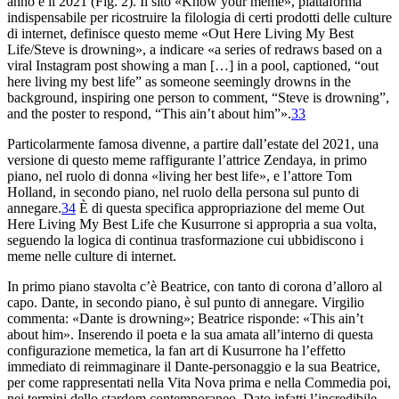
anno e il 2021
(
Fig. 2).
Il sito «Know your meme», piattaforma
indispensabile per
ricostruire la filologia di certi prodotti delle culture
di internet,
definisce questo meme «Out Here Living My Best
Life/Steve
is drowning», a indicare «a series of redraws based on
a
viral Instagram post showing a man […] in a pool,
captioned, “out
here living my best life” as someone seemingly
drowns in the
background, inspiring one person to comment, “Steve
is drowning”,
and the poster to respond, “This ain’t
about him”».
33
Particolarmente famosa divenne, a partire dall’estate del
2021, una
versione di questo meme raffigurante l’attrice Zendaya
, in primo
piano, nel ruolo di donna «living her best
life», e l’attore Tom
Holland, in secondo piano, nel
ruolo della persona sul punto di
annegare.
34
È di
questa specifica appropriazione del meme
Out
Here Living My Best
Life
che Kusurrone si appropria a sua volta,
seguendo la
logica di continua trasformazione cui ubbidiscono i
meme nelle culture
di internet.
In primo piano stavolta c
’è Beatrice, con tanto di corona d’alloro al
capo
. Dante, in secondo piano, è sul punto di annegare. Virgilio
commenta: «Dante is drowning»; Beatrice risponde: «This ain’t
about
him». Inserendo il poeta e la sua amata all’interno
di questa
configurazione memetica, la
fan art
di Kusurrone ha
l’effetto
immediato di reimmaginare il Dante-personaggio e la
sua Beatrice,
per come rappresentati nella
Vita Nova
prima e
nella
Commedia
poi,
nei termini dello
stardom
contemporaneo. Dato infatti
l’incredibile