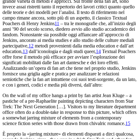
grande varietà di metodi e approcci. Sul
fronte della fan art, sono
invece assai ristretti tanto il
repertorio dei lavori critici quanto quello
delle teorie e dei
modelli per l’analisi. Il testo di riferimento nel
campo
rimane ancora, sotto più di un aspetto, il classico
Textual
Poachers
di Henry Jenkins
11
– tra le monografie che, all’
inizio degli
anni ’90 del secolo scorso, diedero avvio allo
studio accademico dei
fandom
. Nonostante sia possibile oggi affiancare all’
approccio di
Jenkins, ancorato ai
media studies
e allo studio
delle culture mediali
partecipative,
12
metodi provenienti dalla
media education
e dall’
art
education
,
13
dall’iconologia e dagli studi
queer,
14
Textual Poachers
offre forse il metodo più efficace
per avviare l’esplorazione dei
significati mobilitati dalle fan art
dantesche e dei loro effetti.
Analizzando un’opera di
fan
art
che tiene nel proprio studio, Jenkins
fornisce una griglia
agile e pratica per analizzare le relazioni
semiotiche che la
fan art intrattiene coi suoi testi-sorgente, da un lato
,
e con i generi, codici e media più diversi, dall
’altro:
On the wall of my office hangs a
print by fan artist Jean Kluge – a
pastiche of a
pre-Raphaelite painting depicting characters from
Star
Trek: The Next
Generation
[…]. Visitors to my literature department
office often do a
double-take in response to this picture, which offers
a
somewhat jarring mixture of elements from a contemporary
science fiction
series with those drawn from chivalric romance.
15
È proprio
la «jarring mixture» di elementi disparati a dirci qualcosa,