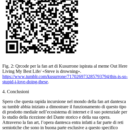
Fig. 2: Qrcode per la fan art di Kusurrone ispirata
al meme
Out Here
Living My Best Life/
«Steve is
drowning».
https://www.tumblr.com/kusurrone/717026973285793794/this-is-so-
stupid-i-love-doing-these
.
4. Conclusioni
Spero che questa
rapida incursione nel mondo della
fan art
dantesca
su tumblr
abbia iniziato a dimostrare il funzionamento di questo tipo
di
prodotto mediale nell’ecosistema di internet e il suo potenziale
per
lo studio della ricezione del Dante storico e della
sua opera.
Attraverso la
fan art
, l’opera dantesca entra
infatti a far parte di reti
semiotiche che sono in
buona parte esclusive a questo specifico