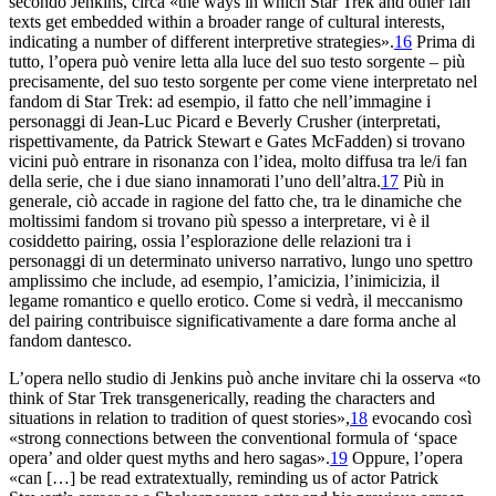
secondo
Jenkins, circa «the ways in which
Star Trek
and other
fan
texts get embedded within a broader range of cultural
interests,
indicating a number of different interpretive strategies».
16
Prima
di
tutto, l’opera può venire letta alla luce del
suo testo sorgente – più
precisamente, del suo testo sorgente per
come viene interpretato nel
fandom di
Star Trek
: ad esempio,
il fatto che nell’immagine i
personaggi di Jean-Luc
Picard e Beverly Crusher (interpretati,
rispettivamente, da Patrick Stewart e
Gates McFadden) si trovano
vicini può entrare in risonanza con
l’idea, molto diffusa tra le/i fan
della serie,
che i due siano innamorati l’uno dell’altra.
17
Più in
generale, ciò accade in ragione del fatto che,
tra le dinamiche che
moltissimi
fandom
si trovano più spesso
a interpretare, vi è il
cosiddetto
pairing
, ossia l’esplorazione
delle relazioni tra i
personaggi di un determinato universo narrativo,
lungo uno spettro
amplissimo che include, ad esempio, l’amicizia,
l’inimicizia, il
legame romantico e quello erotico.
Come si
vedrà, il meccanismo
del
pairing
contribuisce significativamente a dare forma
anche al
fandom
dantesco.
L’opera nello studio di Jenkins
può anche invitare chi la osserva «to
think of
Star
Trek
transgenerically, reading the characters and
situations in relation to
tradition of quest stories»,
18
evocando così
«strong connections between
the conventional formula of ‘space
opera’ and older quest myths
and hero sagas».
19
Oppure, l’opera
«can […] be read
extratextually, reminding us of actor Patrick