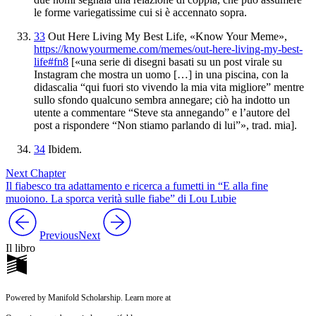
le forme variegatissime cui
si è accennato sopra.
33
Out Here Living My Best
Life
, «Know Your Meme»,
https://knowyourmeme.com/memes/out-here-living-my-best-
life#fn8
[«una serie di disegni basati
su un post virale su
Instagram che mostra un uomo
[…] in una piscina, con la
didascalia “qui fuori sto vivendo
la mia vita migliore” mentre
sullo sfondo qualcuno sembra annegare;
ciò ha indotto un
utente a commentare “Steve sta annegando” e
l’autore del
post a rispondere “Non stiamo parlando di lui”», trad. mia].
34
Ibidem.
Next Chapter
Il fiabesco tra adattamento e ricerca a fumetti in “E alla fine
muoiono. La sporca verità sulle fiabe” di Lou Lubie
Previous
Next
Il libro
Powered by Manifold Scholarship. Learn more at