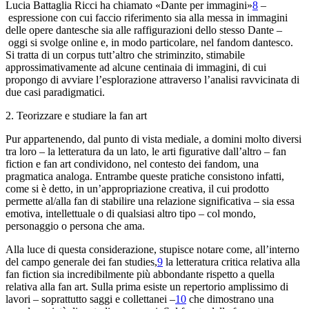
Lucia Battaglia Ricci ha chiamato «Dante per immagini»
8
–
espressione con cui faccio riferimento sia alla messa
in immagini
delle opere dantesche sia alle raffigurazioni dello stesso
Dante –
oggi si svolge online e, in modo particolare,
nel
fandom
dantesco.
Si tratta di un corpus tutt’altro
che striminzito, stimabile
approssimativamente ad alcune centinaia di immagini, di
cui
propongo di avviare l’esplorazione attraverso l’analisi ravvicinata
di
due casi paradigmatici.
2. Teorizzare e studiare la
fan
art
Pur appartenendo, dal punto di vista mediale, a domini
molto diversi
tra loro
–
la letteratura da un lato
, le arti figurative dall’altro
–
fan
fiction
e
fan
art
condividono, nel contesto dei
fandom
, una
pragmatica analoga. Entrambe
queste pratiche consistono infatti,
come si è detto, in un
’appropriazione creativa, il cui prodotto
permette al/alla fan di
stabilire una relazione significativa –
sia essa
emotiva, intellettuale o
di qualsiasi altro tipo
–
col mondo,
personaggio o persona
che ama.
Alla luce di questa considerazione, stupisce notare come,
all’interno
del campo generale dei
fan studies
,
9
la
letteratura critica relativa alla
fan fiction
sia incredibilmente più abbondante
rispetto a quella
relativa alla
fan art
. Sulla prima esiste
un repertorio amplissimo di
lavori – soprattutto saggi e collettanei –
10
che dimostrano una