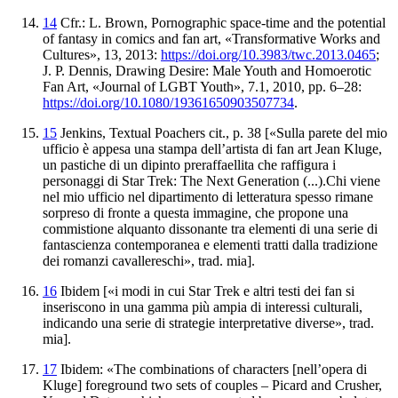
14
Cfr.:
L.
Brown,
Pornographic space-time and the potential
of fantasy
in comics and fan art
, «Transformative Works and
Cultures», 13,
2013:
https://doi.org/10.3983/twc.2013.0465
;
J. P.
Dennis,
Drawing Desire: Male Youth and Homoerotic
Fan Art
, «Journal of
LGBT Youth», 7.1, 2010, pp. 6–28:
https://doi.org/10.1080/19361650903507734
.
15
Jenkins,
Textual Poachers
cit., p. 38 [«Sulla parete del
mio
ufficio è appesa una stampa dell’artista di fan art Jean Kluge,
un pastiche di un dipinto preraffaellita che raffigura i
personaggi
di
Star Trek: The Next Generation
(...).Chi viene
nel mio
ufficio nel dipartimento di letteratura spesso rimane
sorpreso di fronte a
questa immagine, che propone una
commistione alquanto dissonante tra
elementi di una serie di
fantascienza contemporanea
e elementi tratti dalla tradizione
dei romanzi cavallereschi», trad. mia].
16
Ibidem
[«i modi
in cui
Star Trek
e altri testi dei fan si
inseriscono in una gamma più ampia di interessi culturali,
indicando
una serie di strategie interpretative diverse», trad.
mia].
17
Ibidem
: «The combinations of characters [nell’opera di
Kluge] foreground two
sets of couples – Picard and Crusher,