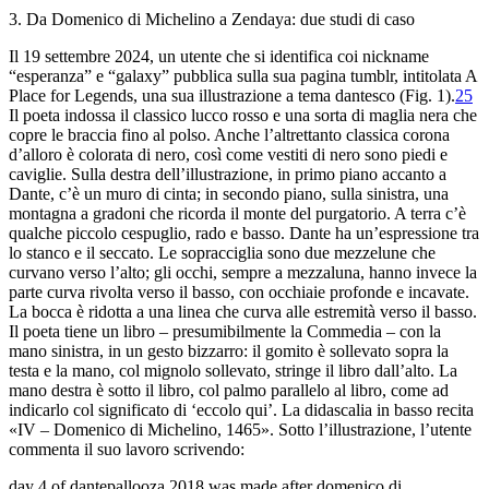
3. Da Domenico di
Michelino a Zendaya: due studi di caso
Il 19 settembre
2024, un utente che si identifica coi nickname
“esperanza” e “
galaxy” pubblica sulla sua pagina tumblr, intitolata
A
Place for
Legends
, una sua illustrazione a tema dantesco (Fig. 1).
25
Il poeta indossa il classico lucco rosso e una sorta
di maglia nera che
copre le braccia fino al polso.
Anche l’altrettanto classica corona
d’alloro è colorata di
nero, così come vestiti di nero sono piedi e
caviglie.
Sulla destra dell’illustrazione, in primo piano accanto a
Dante,
c’è un muro di cinta; in secondo piano, sulla
sinistra, una
montagna a gradoni che ricorda il monte del
purgatorio. A terra c’è
qualche piccolo cespuglio, rado e
basso. Dante ha un’espressione tra
lo stanco e il
seccato. Le sopracciglia sono due mezzelune che
curvano verso l’
alto; gli occhi, sempre a mezzaluna, hanno invece la
parte
curva rivolta verso il basso, con occhiaie profonde e incavate.
La bocca è ridotta a una linea che curva alle
estremità verso il basso.
Il poeta tiene un libro
–
presumibilmente la
Commedia
–
con la
mano sinistra, in un
gesto bizzarro: il gomito è sollevato sopra la
testa e
la mano, col mignolo sollevato, stringe il libro dall’alto.
La
mano destra è sotto il libro, col palmo parallelo
al libro, come ad
indicarlo col significato di ‘eccolo qui’.
La didascalia in basso recita
«IV
–
Domenico di Michelino,
1465». Sotto l’illustrazione, l’utente
commenta il suo lavoro
scrivendo:
day 4 of dantepallooza 2018 was made after domenico
di