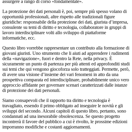
assurgere a rango di corso «fondamentale».
La protezione dei dati personali è, poi, sempre più spesso volano di
opportunità professionali, altre rispetto alle tradizionali figure
giuridiche: responsabile della protezione dei dati, giurista d’impresa,
consulente su temi di diritto e tecnologia, collaboratore in gruppi di
lavoro interdisciplinare volti allo sviluppo di piattaforme
informatiche, ecc.
Questo libro vorrebbe rappresentare un contributo alla formazione di
giovani giuristi. Uno strumento che li aiuti ad apprendere i rudimenti
della «navigazione», fuori e dentro la Rete, nella privacy. È
sicuramente un punto di partenza per più attenti ed approfonditi studi
sui temi che qui vengono giocoforza solo tratteggiati. Permette, però,
di avere una visione d’insieme dei vari fenomeni in atto da una
prospettiva comparata ed interdisciplinare, probabilmente unico vero
approccio affidante per governare scenari caratterizzati dalle istanze
di protezione dei dati personali.
Siamo consapevoli che il rapporto tra diritto e tecnologia è
travagliato, essendo il primo obbligato ad inseguire le novità e gli
sviluppi del secondo. Alcuni capitoli di questo libro, pertanto, sono
condannati ad una inesorabile obsolescenza. Se questo progetto
incontrerà il favore del pubblico a cui è rivolto, le prossime edizioni
imporranno modifiche e costanti aggiornamenti.