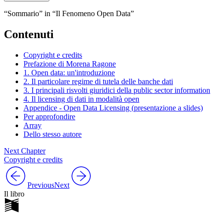
“Sommario” in “Il Fenomeno Open Data”
Contenuti
Copyright e credits
Prefazione
di Morena Ragone
1. Open data: un'introduzione
2. Il particolare regime di tutela delle banche dati
3. I principali risvolti giuridici della public sector information
4. Il licensing di dati in modalità open
Appendice - Open Data Licensing (presentazione a slides)
Per approfondire
Array
Dello stesso autore
Next Chapter
Copyright e credits
Previous
Next
Il libro