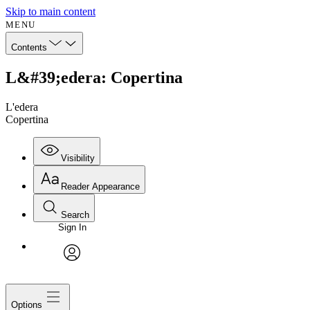
Skip to main content
MENU
Contents
L&#39;edera: Copertina
L'edera
Copertina
Visibility
Reader Appearance
Search
Sign In
avatar
Options