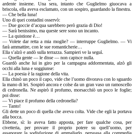
ardente insieme. Una sera, intanto che Guglielmo giuocava a
briscola, ella aveva esclamato, con un sospiro, guardando la finestra.
— Che bella luna!
Uno di quei contadini osservò:
— Due goccie d’acqua sarebbero però grazia di Dio!
— Sarà benissimo, ma queste sere sono un incanto.
— La quistione è…
— Volete dar retta a mia moglie? — interruppe Guglielmo. — Vi
farà ammattire, con le sue romanticherie…
Ella s’alzò e andò sulla terrazza. Sampieri ve la seguì.
— Quella gente — le disse — non capisce nulla.
Guardò anche lui in giro per la campagna addormentata, alzò gli
occhi alla luna e soggiunse:
— La poesia è la ragione della vita.
Ella chinò un poco il capo, vide che l’uomo divorava con lo sguardo
la mano di lei. Sospirò ancora e colse da un gran vaso un ramoscello
di cedronella. Ne aspirò il profumo, morsacchiò un poco le foglie;
poi disse:
— Vi piace il profumo della cedronella?
— Tanto!
Gli dette un poco di quella che aveva colta. Vide che egli la portava
alla bocca.
Ebbene, sì: lo aveva fatto apposta, per fare qualche cosa, per
civetteria, per provare il proprio potere su quell’uomo, per
assaporare la sodisfazione di ammaliarlo, persuasa alla commedia