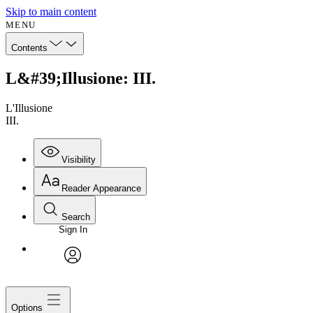
Skip to main content
MENU
Contents
L&#39;Illusione: III.
L'Illusione
III.
Visibility
Reader Appearance
Search
Sign In
avatar
Options