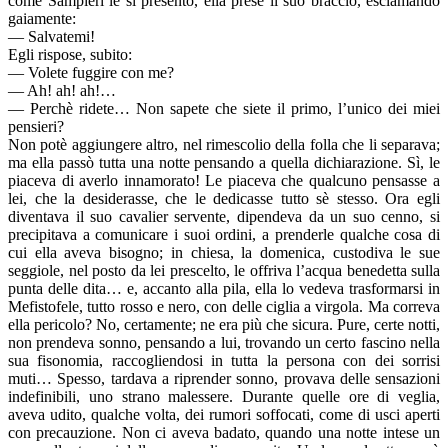
come Sampieri le si presentò, ella prese il suo braccio, esclamando
gaiamente:
— Salvatemi!
Egli rispose, subito:
— Volete fuggire con me?
— Ah! ah! ah!…
— Perchè ridete… Non sapete che siete il primo, l’unico dei miei
pensieri?
Non potè aggiungere altro, nel rimescolio della folla che li separava;
ma ella passò tutta una notte pensando a quella dichiarazione. Sì, le
piaceva di averlo innamorato! Le piaceva che qualcuno pensasse a
lei, che la desiderasse, che le dedicasse tutto sè stesso. Ora egli
diventava il suo cavalier servente, dipendeva da un suo cenno, si
precipitava a comunicare i suoi ordini, a prenderle qualche cosa di
cui ella aveva bisogno; in chiesa, la domenica, custodiva le sue
seggiole, nel posto da lei prescelto, le offriva l’acqua benedetta sulla
punta delle dita… e, accanto alla pila, ella lo vedeva trasformarsi in
Mefistofele, tutto rosso e nero, con delle ciglia a virgola. Ma correva
ella pericolo? No, certamente; ne era più che sicura. Pure, certe notti,
non prendeva sonno, pensando a lui, trovando un certo fascino nella
sua fisonomia, raccogliendosi in tutta la persona con dei sorrisi
muti… Spesso, tardava a riprender sonno, provava delle sensazioni
indefinibili, uno strano malessere. Durante quelle ore di veglia,
aveva udito, qualche volta, dei rumori soffocati, come di usci aperti
con precauzione. Non ci aveva badato, quando una notte intese un