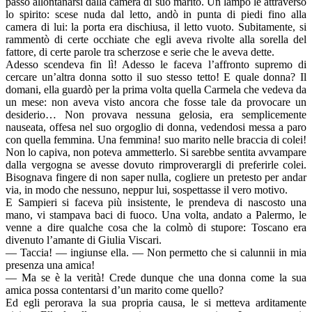
passo allontanarsi dalla camera di suo marito. Un lampo le attraversò
lo spirito: scese nuda dal letto, andò in punta di piedi fino alla
camera di lui: la porta era dischiusa, il letto vuoto. Subitamente, si
rammentò di certe occhiate che egli aveva rivolte alla sorella del
fattore, di certe parole tra scherzose e serie che le aveva dette.
Adesso scendeva fin lì! Adesso le faceva l’affronto supremo di
cercare un’altra donna sotto il suo stesso tetto! E quale donna? Il
domani, ella guardò per la prima volta quella Carmela che vedeva da
un mese: non aveva visto ancora che fosse tale da provocare un
desiderio… Non provava nessuna gelosia, era semplicemente
nauseata, offesa nel suo orgoglio di donna, vedendosi messa a paro
con quella femmina. Una femmina! suo marito nelle braccia di colei!
Non lo capiva, non poteva ammetterlo. Si sarebbe sentita avvampare
dalla vergogna se avesse dovuto rimproverargli di preferirle colei.
Bisognava fingere di non saper nulla, cogliere un pretesto per andar
via, in modo che nessuno, neppur lui, sospettasse il vero motivo.
E Sampieri si faceva più insistente, le prendeva di nascosto una
mano, vi stampava baci di fuoco. Una volta, andato a Palermo, le
venne a dire qualche cosa che la colmò di stupore: Toscano era
divenuto l’amante di Giulia Viscari.
— Taccia! — ingiunse ella. — Non permetto che si calunnii in mia
presenza una amica!
— Ma se è la verità! Crede dunque che una donna come la sua
amica possa contentarsi d’un marito come quello?
Ed egli perorava la sua propria causa, le si metteva arditamente