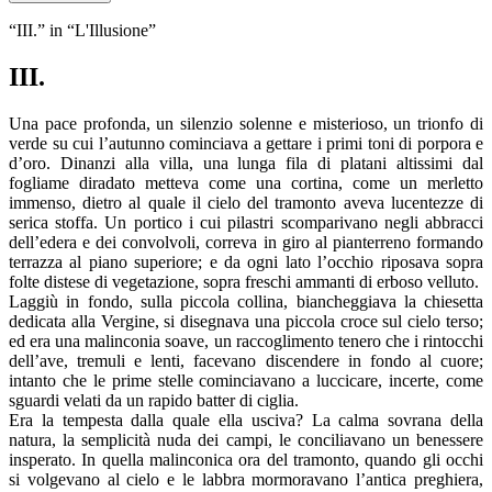
“III.” in “L'Illusione”
III.
Una pace profonda, un silenzio solenne e misterioso, un trionfo di
verde su cui l’autunno cominciava a gettare i primi toni di porpora e
d’oro. Dinanzi alla villa, una lunga fila di platani altissimi dal
fogliame diradato metteva come una cortina, come un merletto
immenso, dietro al quale il cielo del tramonto aveva lucentezze di
serica stoffa. Un portico i cui pilastri scomparivano negli abbracci
dell’edera e dei convolvoli, correva in giro al pianterreno formando
terrazza al piano superiore; e da ogni lato l’occhio riposava sopra
folte distese di vegetazione, sopra freschi ammanti di erboso velluto.
Laggiù in fondo, sulla piccola collina, biancheggiava la chiesetta
dedicata alla Vergine, si disegnava una piccola croce sul cielo terso;
ed era una malinconia soave, un raccoglimento tenero che i rintocchi
dell’ave, tremuli e lenti, facevano discendere in fondo al cuore;
intanto che le prime stelle cominciavano a luccicare, incerte, come
sguardi velati da un rapido batter di ciglia.
Era la tempesta dalla quale ella usciva? La calma sovrana della
natura, la semplicità nuda dei campi, le conciliavano un benessere
insperato. In quella malinconica ora del tramonto, quando gli occhi
si volgevano al cielo e le labbra mormoravano l’antica preghiera,