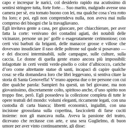
capo e increspar le narici, col desiderio rapido ma acutissimo di
sentirsi stringere tutta, forte forte… Suo marito, malgrado avesse una
camera per sè, era tornato buono con lei, ma qualche cosa s’era rotto
fra loro; e poi, egli non comprendeva nulla, non aveva mai nulla
compreso dei bisogni che la travagliavano.
Egli invitava gente a casa, per giuocare, per chiacchierare, per aver
fatta la corte: venivano dei contadini agiati, dei notabili delle
vicinanze, persone un po’ goffe o esageratamente cerimoniose; con
certi visi barbuti da briganti, delle manacce grosse e villose che
dovevano insudiciare il raso delle poltrone sul quale si posavano —
e dei discorsi interminabili, sulle campagne, sulle culture, sulla
caccia. Le donne di quella gente erano ancora più impossibili:
infagottate in certi vestiti verde-pisello o color d’albicocco, cariche
d’oro come altrettante statue di santi, incapaci di capire qualche
cosa: se ella domandava loro che libri leggevano, si sentiva citare la
storia di Santa Genoveffa! V’erano appena due o tre persone con cui
dire qualche parola: Sampieri fra questi, un bel giovane, ma non
giovanissimo, discretamente colto, spiritoso anche, d’uno spirito non
troppo fine, però. Egli possedeva la collezione completa di tutte le
opere teatrali del mondo: volumi eleganti, riccamente legati, con una
custodia di carta bianca; libretti economici, ingialliti, con una
incisione grossolana sulla copertina, fascicoletti di farse cuciti
insieme: non gli mancava nulla. Aveva la passione del teatro,
dicevano che recitasse con arte, e una sera Guglielmo, di buon
umore per aver vinto continuamente, gli disse: