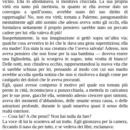
vicino. Ella lo allontanava, si mostrava crucciata. La sua propria
virtù era tanto più meritoria, in quanto se ella avesse dato un
convegno a quell’uomo, avrebbe usato del suo diritto di
rappresaglia! No, non era virtù; tornata a Palermo, paragonandolo
mentalmente agli altri uomini che adesso aveva sotto gli occhi, ella
formulava nettamente il proprio pensiero: sarebbe stato un peccato
cadere per lui: ella valeva di più!
Inaspettatamente, la sua imaginazione si gettò sopra un’altra via;
qualche cosa avveniva in lei che le dava una gioia superstiziosa; ella
era madre! Era stata la sua creatura che l’aveva salvata! Adesso, non
aveva pensiero che non fosse per la sua bambina — doveva essere
una figliuoletta, già la scorgeva in sogno, tutta vestita di bianco!
Delle notti, non chiudeva occhio, rappresentandosi la nuova vita che
si sarebbe schiusa per lei, pensando al modo con cui suo marito
avrebbe accolta quella notizia che non si risolveva a dargli come per
castigarlo dei dolori che le aveva procurati.
Egli, quasi avesse compreso il motivo pel quale era tornata più
presto in città, ricominciava a punzecchiarla, a metterla in caricatura
per le sue pose, giacchè ella, sentendo adesso crescere quei sintomi,
aveva dei momenti d’abbandono, delle smanie senza causa, o delle
astrazioni profonde, durante le quali smarriva quasi il senso della
realtà esteriore.
— Cosa fai? A che pensi? Non hai nulla da fare?
La voce di lui la scuoteva ad un tratto. Egli gironzava per la camera,
ficcando il naso da per tutto, e se vedeva dei libri, esclamava: