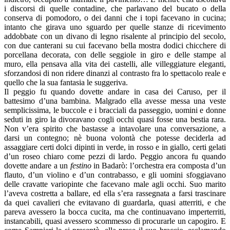
i discorsi di quelle contadine, che parlavano del bucato o della
conserva di pomodoro, o dei danni che i topi facevano in cucina;
intanto che girava uno sguardo per quelle stanze di ricevimento
addobbate con un divano di legno risalente al principio del secolo,
con due canterani su cui facevano bella mostra dodici chicchere di
porcellana decorata, con delle seggiole in giro e delle stampe al
muro, ella pensava alla vita dei castelli, alle villeggiature eleganti,
sforzandosi di non ridere dinanzi al contrasto fra lo spettacolo reale e
quello che la sua fantasia le suggeriva.
Il peggio fu quando dovette andare in casa dei Caruso, per il
battesimo d’una bambina. Malgrado ella avesse messa una veste
semplicissima, le buccole e i bracciali da passeggio, uomini e donne
seduti in giro la divoravano cogli occhi quasi fosse una bestia rara.
Non v’era spirito che bastasse a intavolare una conversazione, a
darsi un contegno; nè buona volontà che potesse deciderla ad
assaggiare certi dolci dipinti in verde, in rosso e in giallo, certi gelati
d’un roseo chiaro come pezzi di lardo. Peggio ancora fu quando
dovette andare a un
festino
in Badarò: l’orchestra era composta d’un
flauto, d’un violino e d’un contrabasso, e gli uomini sfoggiavano
delle cravatte variopinte che facevano male agli occhi. Suo marito
l’aveva costretta a ballare, ed ella s’era rassegnata a farsi trascinare
da quei cavalieri che evitavano di guardarla, quasi atterriti, e che
pareva avessero la bocca cucita, ma che continuavano imperterriti,
instancabili, quasi avessero scommesso di procurarle un capogiro. E