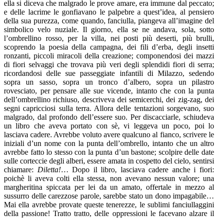
ella si diceva che malgrado le prove amare, era immune dal peccato;
e delle lacrime le gonfiavano le palpebre a quest’idea, al pensiero
della sua purezza, come quando, fanciulla, piangeva all’imagine del
simbolico velo nuziale. Il giorno, ella se ne andava, sola, sotto
l’ombrellino rosso, per la villa, nei posti più deserti, più brulli,
scoprendo la poesia della campagna, dei fili d’erba, degli insetti
ronzanti, piccoli miracoli della creazione; componendosi dei mazzi
di fiori selvaggi che trovava più veri degli splendidi fiori di serra;
ricordandosi delle sue passeggiate infantili di Milazzo, sedendo
sopra un sasso, sopra un tronco d’albero, sopra un pilastro
rovesciato, per pensare alle sue vicende, intanto che con la punta
dell’ombrellino richiuso, descriveva dei semicerchi, dei zig-zag, dei
segni capricciosi sulla terra. Allora delle tentazioni sorgevano, suo
malgrado, dal profondo dell’essere suo. Per discacciarle, schiudeva
un libro che aveva portato con sè, vi leggeva un poco, poi lo
lasciava cadere. Avrebbe voluto avere qualcuno al fianco, scrivere le
iniziali d’un nome con la punta dell’ombrello, intanto che un altro
avrebbe fatto lo stesso con la punta d’un bastone; scolpire delle date
sulle corteccie degli alberi, essere amata in cospetto del cielo, sentirsi
chiamare:
Diletta!
… Dopo il libro, lasciava cadere anche i fiori:
poichè li aveva colti ella stessa, non avevano nessun valore; una
margheritina spiccata per lei da un amato, offertale in mezzo al
sussurro delle carezzose parole, sarebbe stato un dono impagabile…
Mai ella avrebbe provate queste tenerezze, le sublimi fanciullaggini
della passione! Tratto tratto, delle oppressioni le facevano alzare il