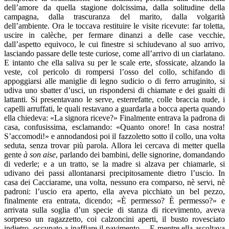
dell’amore da quella stagione dolcissima, dalla solitudine della
campagna, dalla trascuranza del marito, dalla volgarità
dell’ambiente. Ora le toccava restituire le visite ricevute: far toletta,
uscire in calèche, per fermare dinanzi a delle case vecchie,
dall’aspetto equivoco, le cui finestre si schiudevano al suo arrivo,
lasciando passare delle teste curiose, come all’arrivo di un ciarlatano.
E intanto che ella saliva su per le scale erte, sfossicate, alzando la
veste, col pericolo di rompersi l’osso del collo, schifando di
appoggiarsi alle maniglie di legno sudicio o di ferro arruginito, si
udiva uno sbatter d’usci, un rispondersi di chiamate e dei guaìti di
lattanti. Si presentavano le serve, esterrefatte, colle braccia nude, i
capelli arruffati, le quali restavano a guardarla a bocca aperta quando
ella chiedeva: «La signora riceve?» Finalmente entrava la padrona di
casa, confusissima, esclamando: «Quanto onore! In casa nostra!
S’accomodi!» e annodandosi poi il fazzoletto sotto il collo, una volta
seduta, senza trovar più parola. Allora lei cercava di metter quella
gente
à son aise
, parlando dei bambini, delle signorine, domandando
di vederle; e a un tratto, se la madre si alzava per chiamarle, si
udivano dei passi allontanarsi precipitosamente dietro l’uscio. In
casa dei Cacciarame, una volta, nessuno era comparso, nè servi, nè
padroni: l’uscio era aperto, ella aveva picchiato un bel pezzo,
finalmente era entrata, dicendo; «È permesso? È permesso?» e
arrivata sulla soglia d’un specie di stanza di ricevimento, aveva
sorpreso un ragazzetto, coi calzoncini aperti, il busto rovesciato
indietro, occupato a inaffiare il pavimento… E mentre ella ascoltava