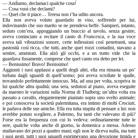
— Andiamo, declamaci qualche cosa!
— Cosa vuoi che declami?
— Quel che ti piace… Teresa non t’ha udito ancora.
Ella non aveva voluto guardarlo in viso, soffrendo per lui,
indovinando che suo marito se ne prendeva beffe. Sampieri, intanto,
seduto com’era, appoggiando un braccio al tavolo, senza gestire,
aveva cominciato a recitare il canto di
Francesca
, e la sua voce
aveva tali vibrazioni sonore, certe inflessioni così penetranti, una
pastosità così ricca, che tutti, anche quei rozzi contadini, stavano a
sentire, ammirati. Ella alzò gli occhi, e a un tratto vide che la
guardava fissamente, comprese che quel canto era detto per lei.
— Benissimo! Bravo! Benissimo!
Aggiunti i suoi applausi a quelli degli altri, ella era rimasta un po’
turbata dagli sguardi di quell’uomo; poi aveva scrollate le spalle,
trovandolo perfettamente innocuo. Ma, ad una per volta, scopriva in
lui qualche altra qualità; una sera, sedutosi al piano, aveva eseguite
da maestro le variazioni sulla Norma di Thalberg; un’altra volta era
passato a cavallo, elegantemente piantato sopra uno svelto animale;
e poi conosceva la società palermitana, era intimo di molti
Crociati
,
le parlava delle sue amiche. Ella era tutta stupita di pensare a lui: non
avrebbe potuto scegliere, a Palermo, fra tanti che valevano di più?
Forse era la frequenza con cui lo vedeva: ordinariamente tutte le
sere, qualche volta anche di giorno, la domenica a messa. Adesso
studiavano dei pezzi a quattro mani; egli non le diceva nulla, ma tutti
i suoi gesti, tutti i suoi sguardi esprimevano una devozione timida e