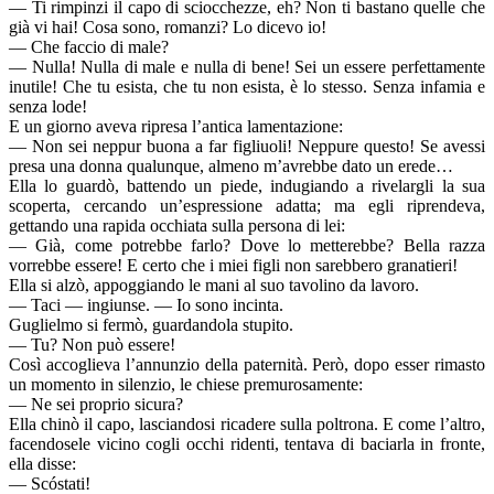
— Ti rimpinzi il capo di sciocchezze, eh? Non ti bastano quelle che
già vi hai! Cosa sono, romanzi? Lo dicevo io!
— Che faccio di male?
— Nulla! Nulla di male e nulla di bene! Sei un essere perfettamente
inutile! Che tu esista, che tu non esista, è lo stesso. Senza infamia e
senza lode!
E un giorno aveva ripresa l’antica lamentazione:
— Non sei neppur buona a far figliuoli! Neppure questo! Se avessi
presa una donna qualunque, almeno m’avrebbe dato un erede…
Ella lo guardò, battendo un piede, indugiando a rivelargli la sua
scoperta, cercando un’espressione adatta; ma egli riprendeva,
gettando una rapida occhiata sulla persona di lei:
— Già, come potrebbe farlo? Dove lo metterebbe? Bella razza
vorrebbe essere! E certo che i miei figli non sarebbero granatieri!
Ella si alzò, appoggiando le mani al suo tavolino da lavoro.
— Taci — ingiunse. — Io sono incinta.
Guglielmo si fermò, guardandola stupito.
— Tu? Non può essere!
Così accoglieva l’annunzio della paternità. Però, dopo esser rimasto
un momento in silenzio, le chiese premurosamente:
— Ne sei proprio sicura?
Ella chinò il capo, lasciandosi ricadere sulla poltrona. E come l’altro,
facendosele vicino cogli occhi ridenti, tentava di baciarla in fronte,
ella disse:
— Scóstati!