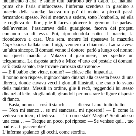
mutamento d’aria, e subito tutti partirono per il Capo. La mattina,
prima che l’aria s’infuocasse, l’inferma scendeva in giardino a
braccio della sorella; faceva un po’ di moto, a piccoli passi,
fermandosi spesso. Poi si metteva a sedere, sotto l’ombrello, ed ella
le coglieva dei fiori, glie li faceva piovere in grembo. Le parlava
dell’avvenire, l’assicurava della guarigione, faceva dei progetti
contando su di essa. Poi, riprendendola sotto il braccio, la
riconduceva a casa. Una sera, mentre lei ripassava la mazurka
Capricciosa
ballata con Luigi, vennero a chiamarla: Laura aveva
un’altra sincope. Il domani venne il dottore, parlò a lungo col nonno;
poi questi mandò a Milazzo il giardiniere, per spedire un
telegramma. La risposta arrivò a Miss: «Parto col postale di domani,
sarò costà sabato, fate trovare carrozza sbarcatoio.»
— È il babbo che viene, nonno? — chiese ella, impaurita.
Il nonno non rispose, inginocchiato dinanzi alla cassetta bassa di una
libreria, donde cavava vecchi giornali illustrati, che erano lo svago
della malatina. Messili in ordine, glie li recò, reggendoli lui stesso
dinanzi al letto, sfogliandoli, girandoli per mostrare le figure disposte
di fianco.
— Basta, nonno… così ti stanchi… — diceva Laura tratto tratto.
— Non mi stanco… se mi stancassi, mi riposerei! — E come la
vedeva sorridere, chiedeva: — Tu come stai? Meglio? Senti adesso
una cosa… — Tacque un poco, poi riprese: — Se venisse qui… tuo
padre… ti piacerebbe?
L’inferma spalancò gli occhi, come stordita.