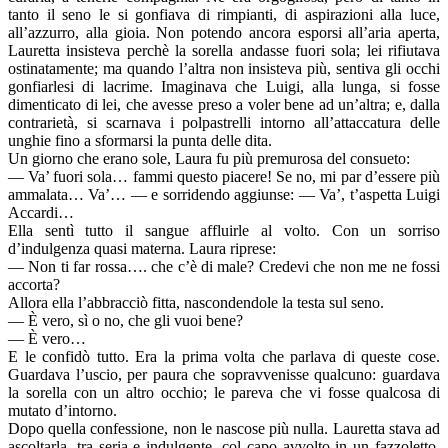
tanto il seno le si gonfiava di rimpianti, di aspirazioni alla luce,
all’azzurro, alla gioia. Non potendo ancora esporsi all’aria aperta,
Lauretta insisteva perchè la sorella andasse fuori sola; lei rifiutava
ostinatamente; ma quando l’altra non insisteva più, sentiva gli occhi
gonfiarlesi di lacrime. Imaginava che Luigi, alla lunga, si fosse
dimenticato di lei, che avesse preso a voler bene ad un’altra; e, dalla
contrarietà, si scarnava i polpastrelli intorno all’attaccatura delle
unghie fino a sformarsi la punta delle dita.
Un giorno che erano sole, Laura fu più premurosa del consueto:
— Va’ fuori sola… fammi questo piacere! Se no, mi par d’essere più
ammalata… Va’… — e sorridendo aggiunse: — Va’, t’aspetta Luigi
Accardi…
Ella sentì tutto il sangue affluirle al volto. Con un sorriso
d’indulgenza quasi materna. Laura riprese:
— Non ti far rossa…. che c’è di male? Credevi che non me ne fossi
accorta?
Allora ella l’abbracciò fitta, nascondendole la testa sul seno.
— È vero, sì o no, che gli vuoi bene?
— È vero…
E le confidò tutto. Era la prima volta che parlava di queste cose.
Guardava l’uscio, per paura che sopravvenisse qualcuno: guardava
la sorella con un altro occhio; le pareva che vi fosse qualcosa di
mutato d’intorno.
Dopo quella confessione, non le nascose più nulla. Lauretta stava ad
ascoltarla, tra seria e indulgente, col capo avvolto in un fazzoletto,