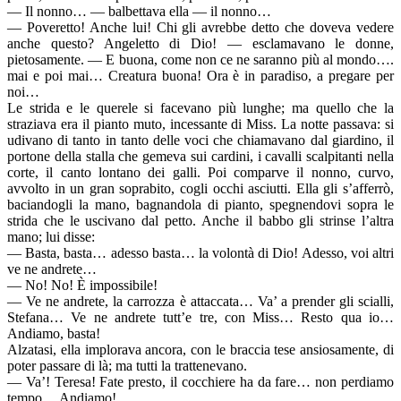
— Il nonno… — balbettava ella — il nonno…
— Poveretto! Anche lui! Chi gli avrebbe detto che doveva vedere
anche questo? Angeletto di Dio! — esclamavano le donne,
pietosamente. — E buona, come non ce ne saranno più al mondo….
mai e poi mai… Creatura buona! Ora è in paradiso, a pregare per
noi…
Le strida e le querele si facevano più lunghe; ma quello che la
straziava era il pianto muto, incessante di Miss. La notte passava: si
udivano di tanto in tanto delle voci che chiamavano dal giardino, il
portone della stalla che gemeva sui cardini, i cavalli scalpitanti nella
corte, il canto lontano dei galli. Poi comparve il nonno, curvo,
avvolto in un gran soprabito, cogli occhi asciutti. Ella gli s’afferrò,
baciandogli la mano, bagnandola di pianto, spegnendovi sopra le
strida che le uscivano dal petto. Anche il babbo gli strinse l’altra
mano; lui disse:
— Basta, basta… adesso basta… la volontà di Dio! Adesso, voi altri
ve ne andrete…
— No! No! È impossibile!
— Ve ne andrete, la carrozza è attaccata… Va’ a prender gli scialli,
Stefana… Ve ne andrete tutt’e tre, con Miss… Resto qua io…
Andiamo, basta!
Alzatasi, ella implorava ancora, con le braccia tese ansiosamente, di
poter passare di là; ma tutti la trattenevano.
— Va’! Teresa! Fate presto, il cocchiere ha da fare… non perdiamo
tempo… Andiamo!