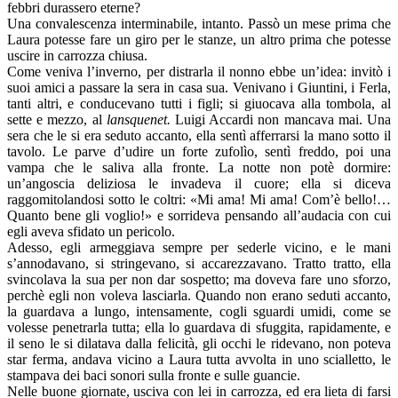
febbri durassero eterne?
Una convalescenza interminabile, intanto. Passò un mese prima che
Laura potesse fare un giro per le stanze, un altro prima che potesse
uscire in carrozza chiusa.
Come veniva l’inverno, per distrarla il nonno ebbe un’idea: invitò i
suoi amici a passare la sera in casa sua. Venivano i Giuntini, i Ferla,
tanti altri, e conducevano tutti i figli; si giuocava alla tombola, al
sette e mezzo, al
lansquenet.
Luigi Accardi non mancava mai. Una
sera che le si era seduto accanto, ella sentì afferrarsi la mano sotto il
tavolo. Le parve d’udire un forte zufolìo, sentì freddo, poi una
vampa che le saliva alla fronte. La notte non potè dormire:
un’angoscia deliziosa le invadeva il cuore; ella si diceva
raggomitolandosi sotto le coltri: «Mi ama! Mi ama! Com’è bello!…
Quanto bene gli voglio!» e sorrideva pensando all’audacia con cui
egli aveva sfidato un pericolo.
Adesso, egli armeggiava sempre per sederle vicino, e le mani
s’annodavano, si stringevano, si accarezzavano. Tratto tratto, ella
svincolava la sua per non dar sospetto; ma doveva fare uno sforzo,
perchè egli non voleva lasciarla. Quando non erano seduti accanto,
la guardava a lungo, intensamente, cogli sguardi umidi, come se
volesse penetrarla tutta; ella lo guardava di sfuggita, rapidamente, e
il seno le si dilatava dalla felicità, gli occhi le ridevano, non poteva
star ferma, andava vicino a Laura tutta avvolta in uno scialletto, le
stampava dei baci sonori sulla fronte e sulle guancie.
Nelle buone giornate, usciva con lei in carrozza, ed era lieta di farsi