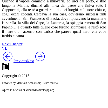
Quando il vapore cominciò a muoversi, ed uscì dal porto, e sfilò
lungo la Marina, dinanzi alla linea del paese che finiva sotto i
Cappuccini, ella restò a guardare tutti quei luoghi, col cuore chiuso,
cogli occhi cocenti. Cercava la sua casa, dov’erano successi tanti
avvenimenti; San Francesco di Paola, dove riposavano la mamma e
la sorella, la villa del Capo, la Lanterna, la spiaggia remota di San
Papino… e quando tutte quelle cose furono scomparse, e restò solo
il mare d’un azzurro così carico che pareva quasi nero, ella ebbe
freddo e paura.
Next Chapter
VI.
Previous
Next
Copyright © 2015
Powered by Manifold Scholarship. Learn more at
Opens in new tab or window
manifoldapp.org