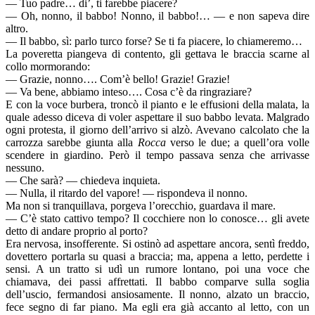
— Tuo padre… di’, ti farebbe piacere?
— Oh, nonno, il babbo! Nonno, il babbo!… — e non sapeva dire
altro.
— Il babbo, sì: parlo turco forse? Se ti fa piacere, lo chiameremo…
La poveretta piangeva di contento, gli gettava le braccia scarne al
collo mormorando:
— Grazie, nonno…. Com’è bello! Grazie! Grazie!
— Va bene, abbiamo inteso…. Cosa c’è da ringraziare?
E con la voce burbera, troncò il pianto e le effusioni della malata, la
quale adesso diceva di voler aspettare il suo babbo levata. Malgrado
ogni protesta, il giorno dell’arrivo si alzò. Avevano calcolato che la
carrozza sarebbe giunta alla
Rocca
verso le due; a quell’ora volle
scendere in giardino. Però il tempo passava senza che arrivasse
nessuno.
— Che sarà? — chiedeva inquieta.
— Nulla, il ritardo del vapore! — rispondeva il nonno.
Ma non si tranquillava, porgeva l’orecchio, guardava il mare.
— C’è stato cattivo tempo? Il cocchiere non lo conosce… gli avete
detto di andare proprio al porto?
Era nervosa, insofferente. Si ostinò ad aspettare ancora, sentì freddo,
dovettero portarla su quasi a braccia; ma, appena a letto, perdette i
sensi. A un tratto si udì un rumore lontano, poi una voce che
chiamava, dei passi affrettati. Il babbo comparve sulla soglia
dell’uscio, fermandosi ansiosamente. Il nonno, alzato un braccio,
fece segno di far piano. Ma egli era già accanto al letto, con un