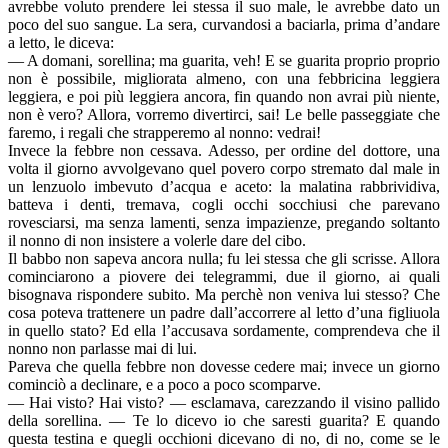
avrebbe voluto prendere lei stessa il suo male, le avrebbe dato un
poco del suo sangue. La sera, curvandosi a baciarla, prima d’andare
a letto, le diceva:
— A domani, sorellina; ma guarita, veh! E se guarita proprio proprio
non è possibile, migliorata almeno, con una febbricina leggiera
leggiera, e poi più leggiera ancora, fin quando non avrai più niente,
non è vero? Allora, vorremo divertirci, sai! Le belle passeggiate che
faremo, i regali che strapperemo al nonno: vedrai!
Invece la febbre non cessava. Adesso, per ordine del dottore, una
volta il giorno avvolgevano quel povero corpo stremato dal male in
un lenzuolo imbevuto d’acqua e aceto: la malatina rabbrividiva,
batteva i denti, tremava, cogli occhi socchiusi che parevano
rovesciarsi, ma senza lamenti, senza impazienze, pregando soltanto
il nonno di non insistere a volerle dare del cibo.
Il babbo non sapeva ancora nulla; fu lei stessa che gli scrisse. Allora
cominciarono a piovere dei telegrammi, due il giorno, ai quali
bisognava rispondere subito. Ma perchè non veniva lui stesso? Che
cosa poteva trattenere un padre dall’accorrere al letto d’una figliuola
in quello stato? Ed ella l’accusava sordamente, comprendeva che il
nonno non parlasse mai di lui.
Pareva che quella febbre non dovesse cedere mai; invece un giorno
cominciò a declinare, e a poco a poco scomparve.
— Hai visto? Hai visto? — esclamava, carezzando il visino pallido
della sorellina. — Te lo dicevo io che saresti guarita? E quando
questa testina e quegli occhioni dicevano di no, di no, come se le