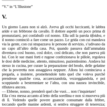
“V.” in “L'Illusione”
V.
Un giorno Laura non si alzò. Aveva gli occhi luccicanti, le labbra
aride e un febbrone da cavallo. Il dottore aspettò un poco prima di
pronunziarsi, poi confabulò col nonno. Ella udì la parola
tifoidea
, e
il nonno cominciò a fare come un pazzo. Le grida con cui mandava
via la gente, con cui strapazzava le persone di servizio, s’udivano da
un capo all’altro della casa. Poi, quando passava dall’ammalata
diventava così buono, così dolce, così delicato, che non pareva più
lui. Con le sue mani forti e rugose confezionava le pillole, regolava
le dosi delle medicine, attento, minuzioso, pazientissimo. Andava lui
stesso in cucina, per curare la preparazione del brodo, delle gelatine
che la poveretta non assaggiava neppure. Allora lui cominciava a
pregarla, a insistere, promettendole tutto quel che voleva purchè
prendesse qualche cosa, accarezzandola, vezzeggiandola, e poi
scoppiando a bestemmiare se l’altra, con una nausea invincibile,
rifiutava ancora.
— Ebbene, nonno, prenderò quel che vuoi… non t’inquietare!
Ella s’era messa accanto al letto della sorellina e non si muoveva più
di lì. Vedendo quelle povere guancie consumate dalla febbre,
toccando quelle manine ardenti, si sentiva struggere di tenerezza;