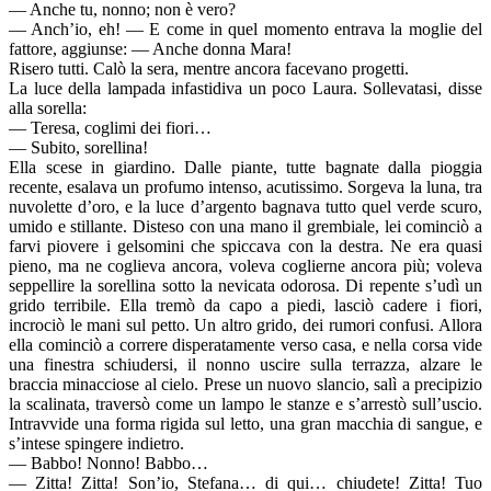
— Anche tu, nonno; non è vero?
— Anch’io, eh! — E come in quel momento entrava la moglie del
fattore, aggiunse: — Anche donna Mara!
Risero tutti. Calò la sera, mentre ancora facevano progetti.
La luce della lampada infastidiva un poco Laura. Sollevatasi, disse
alla sorella:
— Teresa, coglimi dei fiori…
— Subito, sorellina!
Ella scese in giardino. Dalle piante, tutte bagnate dalla pioggia
recente, esalava un profumo intenso, acutissimo. Sorgeva la luna, tra
nuvolette d’oro, e la luce d’argento bagnava tutto quel verde scuro,
umido e stillante. Disteso con una mano il grembiale, lei cominciò a
farvi piovere i gelsomini che spiccava con la destra. Ne era quasi
pieno, ma ne coglieva ancora, voleva coglierne ancora più; voleva
seppellire la sorellina sotto la nevicata odorosa. Di repente s’udì un
grido terribile. Ella tremò da capo a piedi, lasciò cadere i fiori,
incrociò le mani sul petto. Un altro grido, dei rumori confusi. Allora
ella cominciò a correre disperatamente verso casa, e nella corsa vide
una finestra schiudersi, il nonno uscire sulla terrazza, alzare le
braccia minacciose al cielo. Prese un nuovo slancio, salì a precipizio
la scalinata, traversò come un lampo le stanze e s’arrestò sull’uscio.
Intravvide una forma rigida sul letto, una gran macchia di sangue, e
s’intese spingere indietro.
— Babbo! Nonno! Babbo…
— Zitta! Zitta! Son’io, Stefana… di qui… chiudete! Zitta! Tuo