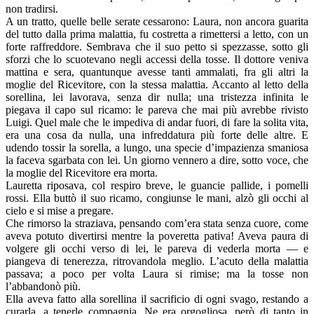
non tradirsi.
A un tratto, quelle belle serate cessarono: Laura, non ancora guarita
del tutto dalla prima malattia, fu costretta a rimettersi a letto, con un
forte raffreddore. Sembrava che il suo petto si spezzasse, sotto gli
sforzi che lo scuotevano negli accessi della tosse. Il dottore veniva
mattina e sera, quantunque avesse tanti ammalati, fra gli altri la
moglie del Ricevitore, con la stessa malattia. Accanto al letto della
sorellina, lei lavorava, senza dir nulla; una tristezza infinita le
piegava il capo sul ricamo: le pareva che mai più avrebbe rivisto
Luigi. Quel male che le impediva di andar fuori, di fare la solita vita,
era una cosa da nulla, una infreddatura più forte delle altre. E
udendo tossir la sorella, a lungo, una specie d’impazienza smaniosa
la faceva sgarbata con lei. Un giorno vennero a dire, sotto voce, che
la moglie del Ricevitore era morta.
Lauretta riposava, col respiro breve, le guancie pallide, i pomelli
rossi. Ella buttò il suo ricamo, congiunse le mani, alzò gli occhi al
cielo e si mise a pregare.
Che rimorso la straziava, pensando com’era stata senza cuore, come
aveva potuto divertirsi mentre la poveretta pativa! Aveva paura di
volgere gli occhi verso di lei, le pareva di vederla morta — e
piangeva di tenerezza, ritrovandola meglio. L’acuto della malattia
passava; a poco per volta Laura si rimise; ma la tosse non
l’abbandonò più.
Ella aveva fatto alla sorellina il sacrificio di ogni svago, restando a
curarla, a tenerle compagnia. Ne era orgogliosa, però di tanto in