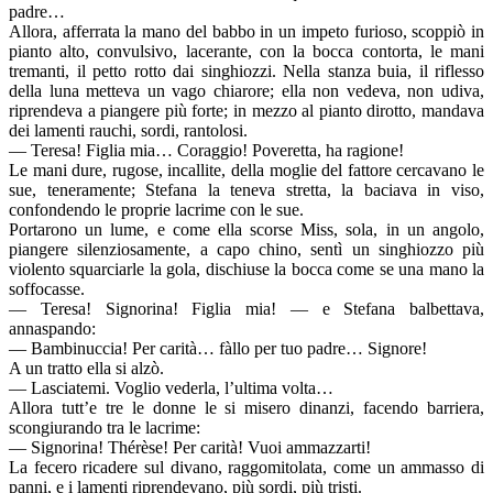
padre…
Allora, afferrata la mano del babbo in un impeto furioso, scoppiò in
pianto alto, convulsivo, lacerante, con la bocca contorta, le mani
tremanti, il petto rotto dai singhiozzi. Nella stanza buia, il riflesso
della luna metteva un vago chiarore; ella non vedeva, non udiva,
riprendeva a piangere più forte; in mezzo al pianto dirotto, mandava
dei lamenti rauchi, sordi, rantolosi.
— Teresa! Figlia mia… Coraggio! Poveretta, ha ragione!
Le mani dure, rugose, incallite, della moglie del fattore cercavano le
sue, teneramente; Stefana la teneva stretta, la baciava in viso,
confondendo le proprie lacrime con le sue.
Portarono un lume, e come ella scorse Miss, sola, in un angolo,
piangere silenziosamente, a capo chino, sentì un singhiozzo più
violento squarciarle la gola, dischiuse la bocca come se una mano la
soffocasse.
— Teresa! Signorina! Figlia mia! — e Stefana balbettava,
annaspando:
— Bambinuccia! Per carità… fàllo per tuo padre… Signore!
A un tratto ella si alzò.
— Lasciatemi. Voglio vederla, l’ultima volta…
Allora tutt’e tre le donne le si misero dinanzi, facendo barriera,
scongiurando tra le lacrime:
— Signorina! Thérèse! Per carità! Vuoi ammazzarti!
La fecero ricadere sul divano, raggomitolata, come un ammasso di
panni, e i lamenti riprendevano, più sordi, più tristi.