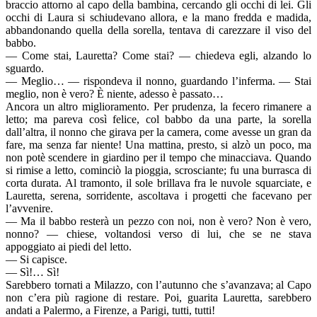
braccio attorno al capo della bambina, cercando gli occhi di lei. Gli
occhi di Laura si schiudevano allora, e la mano fredda e madida,
abbandonando quella della sorella, tentava di carezzare il viso del
babbo.
— Come stai, Lauretta? Come stai? — chiedeva egli, alzando lo
sguardo.
— Meglio… — rispondeva il nonno, guardando l’inferma. — Stai
meglio, non è vero? È niente, adesso è passato…
Ancora un altro miglioramento. Per prudenza, la fecero rimanere a
letto; ma pareva così felice, col babbo da una parte, la sorella
dall’altra, il nonno che girava per la camera, come avesse un gran da
fare, ma senza far niente! Una mattina, presto, si alzò un poco, ma
non potè scendere in giardino per il tempo che minacciava. Quando
si rimise a letto, cominciò la pioggia, scrosciante; fu una burrasca di
corta durata. Al tramonto, il sole brillava fra le nuvole squarciate, e
Lauretta, serena, sorridente, ascoltava i progetti che facevano per
l’avvenire.
— Ma il babbo resterà un pezzo con noi, non è vero? Non è vero,
nonno? — chiese, voltandosi verso di lui, che se ne stava
appoggiato ai piedi del letto.
— Si capisce.
— Sì!… Sì!
Sarebbero tornati a Milazzo, con l’autunno che s’avanzava; al Capo
non c’era più ragione di restare. Poi, guarita Lauretta, sarebbero
andati a Palermo, a Firenze, a Parigi, tutti, tutti!