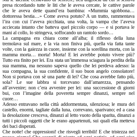
presa ricordando tutte le liti che le aveva cercate, le cattive parole
che le aveva dette quand’era bambina: «Mummia sgobbona…
dottoressa bestia…» Come aveva potuto? A un tratto, rammentava
l’ira con cui l’aveva picchiata, una volta, la vampa che l’aveva
acciecata intanto che batteva quel piccolo corpo — e si portava le
mani al collo, lo stringeva, soffocando un rantolo sordo…
La campagna era chiara come all’alba; il riflesso della luna
tremolava sul mare, e la via non finiva più, quella via fatta tante
volte, con la gaiezza in cuore, insieme con la sorellina morta, con la
mamma morta… morta! Morta! E lei avrebbe potuto vivere più?
Tutto era finito per lei. Era stata un’immensa sciagura la perdita della
sua mamma, ma nessuno sapeva quello che lei perdeva adesso: la
sua compagna, la sua confidente, il suo buon angelo consolatore!
Non si portava con sè una parte di lei? Che cosa avrebbe fatto più,
sola? Le sue labbra si torcevano dall’amarezza, pensando
all’avvenire; non c’era avvenire per lei: una successione di giorni
bui, con l’imagine della poveretta sempre dinanzi, sempre nel
cuore…
Adesso entravano nella città addormentata, silenziosa; le mura del
castello, enormi, tagliate dalla luna, correvano, sparivano; ed a casa
la desolazione cresceva, dinanzi al letto vuoto della sparita, dinanzi a
tutti i piccoli oggetti che le erano appartenuti, sui quali ella metteva
dei baci disperati.
Che notte! che oppressioni! che risvegli terribili! E che tristezza nel