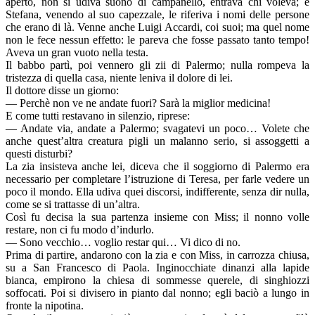
aperto, non si udiva suono di campanello, entrava chi voleva; e
Stefana, venendo al suo capezzale, le riferiva i nomi delle persone
che erano di là. Venne anche Luigi Accardi, coi suoi; ma quel nome
non le fece nessun effetto: le pareva che fosse passato tanto tempo!
Aveva un gran vuoto nella testa.
Il babbo partì, poi vennero gli zii di Palermo; nulla rompeva la
tristezza di quella casa, niente leniva il dolore di lei.
Il dottore disse un giorno:
— Perchè non ve ne andate fuori? Sarà la miglior medicina!
E come tutti restavano in silenzio, riprese:
— Andate via, andate a Palermo; svagatevi un poco… Volete che
anche quest’altra creatura pigli un malanno serio, si assoggetti a
questi disturbi?
La zia insisteva anche lei, diceva che il soggiorno di Palermo era
necessario per completare l’istruzione di Teresa, per farle vedere un
poco il mondo. Ella udiva quei discorsi, indifferente, senza dir nulla,
come se si trattasse di un’altra.
Così fu decisa la sua partenza insieme con Miss; il nonno volle
restare, non ci fu modo d’indurlo.
— Sono vecchio… voglio restar qui… Vi dico di no.
Prima di partire, andarono con la zia e con Miss, in carrozza chiusa,
su a San Francesco di Paola. Inginocchiate dinanzi alla lapide
bianca, empirono la chiesa di sommesse querele, di singhiozzi
soffocati. Poi si divisero in pianto dal nonno; egli baciò a lungo in
fronte la nipotina.