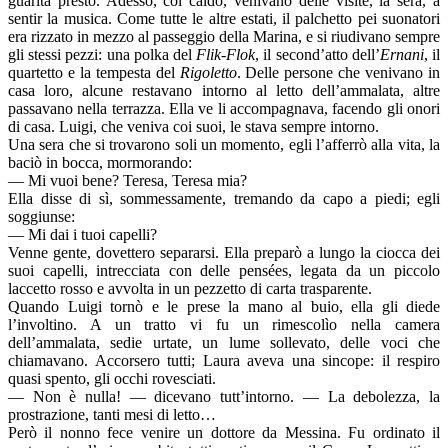
guarita presto. Adesso, col caldo, venivano delle visite, la sera, a
sentir la musica. Come tutte le altre estati, il palchetto pei suonatori
era rizzato in mezzo al passeggio della Marina, e si riudivano sempre
gli stessi pezzi: una polka del
Flik-Flok
, il second’atto dell’
Ernani
, il
quartetto e la tempesta del
Rigoletto
. Delle persone che venivano in
casa loro, alcune restavano intorno al letto dell’ammalata, altre
passavano nella terrazza. Ella ve li accompagnava, facendo gli onori
di casa. Luigi, che veniva coi suoi, le stava sempre intorno.
Una sera che si trovarono soli un momento, egli l’afferrò alla vita, la
baciò in bocca, mormorando:
— Mi vuoi bene? Teresa, Teresa mia?
Ella disse di sì, sommessamente, tremando da capo a piedi; egli
soggiunse:
— Mi dai i tuoi capelli?
Venne gente, dovettero separarsi. Ella preparò a lungo la ciocca dei
suoi capelli, intrecciata con delle pensées, legata da un piccolo
laccetto rosso e avvolta in un pezzetto di carta trasparente.
Quando Luigi tornò e le prese la mano al buio, ella gli diede
l’involtino. A un tratto vi fu un rimescolìo nella camera
dell’ammalata, sedie urtate, un lume sollevato, delle voci che
chiamavano. Accorsero tutti; Laura aveva una sincope: il respiro
quasi spento, gli occhi rovesciati.
— Non è nulla! — dicevano tutt’intorno. — La debolezza, la
prostrazione, tanti mesi di letto…
Però il nonno fece venire un dottore da Messina. Fu ordinato il