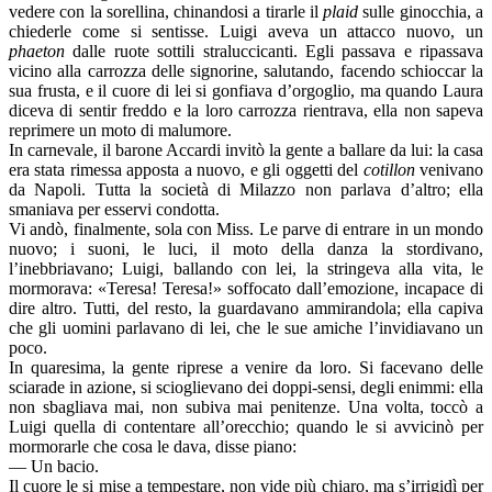
vedere con la sorellina, chinandosi a tirarle il
plaid
sulle ginocchia, a
chiederle come si sentisse. Luigi aveva un attacco nuovo, un
phaeton
dalle ruote sottili straluccicanti. Egli passava e ripassava
vicino alla carrozza delle signorine, salutando, facendo schioccar la
sua frusta, e il cuore di lei si gonfiava d’orgoglio, ma quando Laura
diceva di sentir freddo e la loro carrozza rientrava, ella non sapeva
reprimere un moto di malumore.
In carnevale, il barone Accardi invitò la gente a ballare da lui: la casa
era stata rimessa apposta a nuovo, e gli oggetti del
cotillon
venivano
da Napoli. Tutta la società di Milazzo non parlava d’altro; ella
smaniava per esservi condotta.
Vi andò, finalmente, sola con Miss. Le parve di entrare in un mondo
nuovo; i suoni, le luci, il moto della danza la stordivano,
l’inebbriavano; Luigi, ballando con lei, la stringeva alla vita, le
mormorava: «Teresa! Teresa!» soffocato dall’emozione, incapace di
dire altro. Tutti, del resto, la guardavano ammirandola; ella capiva
che gli uomini parlavano di lei, che le sue amiche l’invidiavano un
poco.
In quaresima, la gente riprese a venire da loro. Si facevano delle
sciarade in azione, si scioglievano dei doppi-sensi, degli enimmi: ella
non sbagliava mai, non subiva mai penitenze. Una volta, toccò a
Luigi quella di contentare all’orecchio; quando le si avvicinò per
mormorarle che cosa le dava, disse piano:
— Un bacio.
Il cuore le si mise a tempestare, non vide più chiaro, ma s’irrigidì per