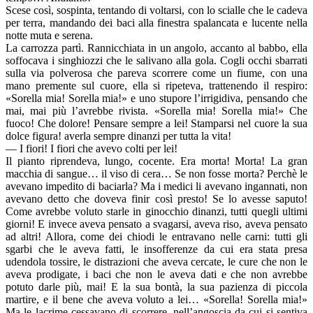
Scese così, sospinta, tentando di voltarsi, con lo scialle che le cadeva
per terra, mandando dei baci alla finestra spalancata e lucente nella
notte muta e serena.
La carrozza partì. Rannicchiata in un angolo, accanto al babbo, ella
soffocava i singhiozzi che le salivano alla gola. Cogli occhi sbarrati
sulla via polverosa che pareva scorrere come un fiume, con una
mano premente sul cuore, ella si ripeteva, trattenendo il respiro:
«Sorella mia! Sorella mia!» e uno stupore l’irrigidiva, pensando che
mai, mai più l’avrebbe rivista. «Sorella mia! Sorella mia!» Che
fuoco! Che dolore! Pensare sempre a lei! Stamparsi nel cuore la sua
dolce figura! averla sempre dinanzi per tutta la vita!
— I fiori! I fiori che avevo colti per lei!
Il pianto riprendeva, lungo, cocente. Era morta! Morta! La gran
macchia di sangue… il viso di cera… Se non fosse morta? Perchè le
avevano impedito di baciarla? Ma i medici li avevano ingannati, non
avevano detto che doveva finir così presto! Se lo avesse saputo!
Come avrebbe voluto starle in ginocchio dinanzi, tutti quegli ultimi
giorni! E invece aveva pensato a svagarsi, aveva riso, aveva pensato
ad altri! Allora, come dei chiodi le entravano nelle carni: tutti gli
sgarbi che le aveva fatti, le insofferenze da cui era stata presa
udendola tossire, le distrazioni che aveva cercate, le cure che non le
aveva prodigate, i baci che non le aveva dati e che non avrebbe
potuto darle più, mai! E la sua bontà, la sua pazienza di piccola
martire, e il bene che aveva voluto a lei… «Sorella! Sorella mia!»
Ma le lacrime cessavano di scorrere, nell’angoscia da cui si sentiva