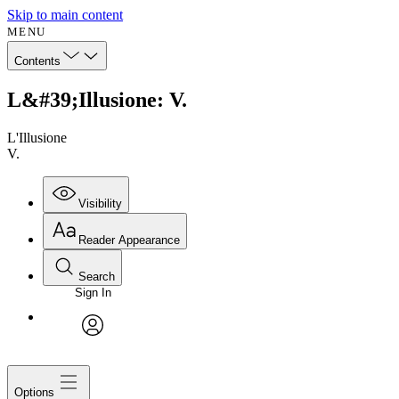
Skip to main content
MENU
Contents
L&#39;Illusione: V.
L'Illusione
V.
Visibility
Reader Appearance
Search
Sign In
avatar
Options