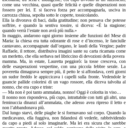
come una vecchina, quasi quelle felicità e quelle disperazioni non
fossero per lei. E si faceva forza per accompagnarla, usciva in
carrozza chiusa, sepolta sotto le coperte, tossicolando.
Ella la divorava di baci, dalla gratitudine; non pensava che potesse
soffrire, e quando la sentiva tossire, si diceva: «È la stagione;
quando verrà l’estate non avrà più nulla.»
In maggio, andarono ogni giorno insieme alle funzioni del Mese di
Maria: la chiesa era tutta odorante di rose e d’incenso, le fanciulle
cantavano, accompagnate dall’organo, le laudi della Vergine; padre
Raffaele, il rettore, distribuiva imagini sante su carta ricamata come
un merletto, che ella serbava nel libriccino di devozioni della povera
mamma. Ma, in estate, Lauretta peggiorò: la tosse cresceva, con
delle esasperazioni vespertine, con una piccola febbre serale. La
poveretta dimagrava sempre più, il petto le si affondava, certi giorni
un sudor freddo le appiccicava i capelli sulla fronte. Vedendole le
guancie pallide colorirsi di un vago rossore, ella diceva talvolta al
nonno, che era cupo e triste:
— Ma non è poi tanto ammalata, nonno! Oggi è colorita in viso…
Il nonno non rispondeva, più cupo, intrattabile con tutti gli altri, una
feminuccia dinanzi all’ammalata, che adesso avea ripreso il letto e
non l’abbandonava più.
Dal lungo starvi, delle piaghe le si formavano sul corpo. Quando la
medicavano, ella fuggiva, non fidandosi di vederle, rabbrividendo
da capo a piedi al solo imaginarle. Ma lei era sicura che sarebbe