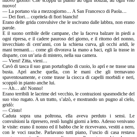
nuovo giorno! Che scoppii di pianto ad ogni notizia, ad ogni viso
nuovo!
— La portano via a mezzogiorno… A San Francesco di Paola…
— Dei fiori… copritela di fiori bianchi!
Erano delle grida convulsive che le uscivano dalle labbra, non erano
parole.
E il suono orribile delle campane, che la faceva balzare in piedi a
ogni ripresa, e il cadere pauroso del giorno, e il ritorno del nonno,
invecchiato di cent’anni, con la schiena curva, gli occhi aridi, le
mani tremanti… come gli divorava la mano a baci, egli la trasse in
disparte, con un’aria di mistero, nella sua camera.
— Vieni! Zitta, vieni…
Cavò di tasca il suo gran portafoglio di cuoio, lo aprì e ne trasse una
busta. Aprì anche quella, con le mani che gli tremavano
spaventosamente, e come trasse la ciocca di capelli morbidi e neri,
scoppiò in pianto anche lui.
— Ah… ah! Nonno!
Erano terribili le lacrime del vecchio, le contrazioni spasmodiche del
suo viso rugato. A un tratto, s’alzò, e mostrando un pugno al cielo,
gridò:
— Cristo!
Caduta sopra una poltrona, ella aveva perduto i sensi. Le
convulsioni la ripresero, restò lunghi giorni a letto. Adesso venivano
le visite: erano il nonno ed il babbo che le ricevevano, vestiti a nero,
con le voci rauche. Parlavano tutti piano, l’uscio di casa restava