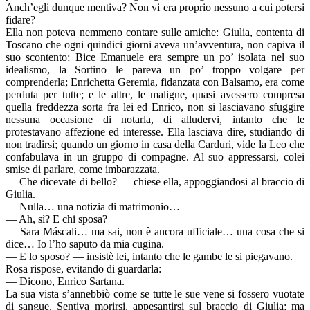
Anch’egli dunque mentiva? Non vi era proprio nessuno a cui potersi
fidare?
Ella non poteva nemmeno contare sulle amiche: Giulia, contenta di
Toscano che ogni quindici giorni aveva un’avventura, non capiva il
suo scontento; Bice Emanuele era sempre un po’ isolata nel suo
idealismo, la Sortino le pareva un po’ troppo volgare per
comprenderla; Enrichetta Geremia, fidanzata con Balsamo, era come
perduta per tutte; e le altre, le maligne, quasi avessero compresa
quella freddezza sorta fra lei ed Enrico, non si lasciavano sfuggire
nessuna occasione di notarla, di alludervi, intanto che le
protestavano affezione ed interesse. Ella lasciava dire, studiando di
non tradirsi; quando un giorno in casa della Carduri, vide la Leo che
confabulava in un gruppo di compagne. Al suo appressarsi, colei
smise di parlare, come imbarazzata.
— Che dicevate di bello? — chiese ella, appoggiandosi al braccio di
Giulia.
— Nulla… una notizia di matrimonio…
— Ah, sì? E chi sposa?
— Sara Máscali… ma sai, non è ancora ufficiale… una cosa che si
dice… Io l’ho saputo da mia cugina.
— E lo sposo? — insistè lei, intanto che le gambe le si piegavano.
Rosa rispose, evitando di guardarla:
— Dicono, Enrico Sartana.
La sua vista s’annebbiò come se tutte le sue vene si fossero vuotate
di sangue. Sentiva morirsi, appesantirsi sul braccio di Giulia; ma