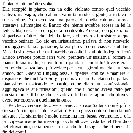
E piantò tutti un’altra volta.
Ella scoppiò in pianto, ma un odio violento contro quel vecchio
cattivo, malvagio, che calunniava in tal modo la gente, arrestava le
sue lacrime. Non credeva una parola di quella calunnia atroce;
attestava all’imagine di Enrico che niente avrebbe scossa in lei la
fede salda, cieca, di cui egli era meritevole. Adesso, con gli zii, non
si parlava d’altro che del da fare, del modo di resistere a quel
vecchio ostinato. Lo zio era irritatissimo, parlava di non riceverlo,
incoraggiava la sua passione; la zia pareva cominciasse a dubitare.
Ma ella si diceva che mai avrebbe accolto il dubbio indegno. Però
Enrico avrebbe potuto farsi vivo, prendere un’iniziativa, forzare la
mano di sua madre, scriverle una parola di conforto! Invece era il
nonno che, senza farsi più vedere per alcuni giorni mandava un suo
amico, don Gaetano Linguaglossa, a ripetere, con belle maniere, il
dispiacere che quell’
intrigo
gli procurava. Don Gaetano che parlava
pianissimo, masticando le parole, come dietro un confessionale,
aggiungeva le sue riflessioni: quello che il nonno aveva fatto per
questa nipote, il bene che le voleva, le buone ragioni che doveva
avere per opporsi a quel matrimonio.
— Perchè… veramente… veda bene… la casa Sartana non è più la
stessa d’un tempo… niente affatto! E una grossa dote soltanto la può
salvare… la signorina è molto ricca; ma non basta, veramente… e la
principessa madre ha messo gli occhi altrove, veda bene! Non dico
pel giovanotto, certamente… ma anche lui bisogna che ci pensi, in
fin dei conti!