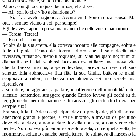
se voi mi sostenete, se non mi abbandonate!
Allora, con gli occhi quasi lacrimosi, ella disse:
— Ah, son io che v’ho abbandonato?
— Sì, sì… avete ragione… Accusatemi! Sono senza scusa! Ma
ora… sentite: vicino a voi, per sempre!
Egli le aveva appena presa una mano, che delle voci chiamarono:
— Teresa! Teresa!
— Eccomi… son qui…
Sciolta dalla sua stretta, ella correva incontro alle compagne, ebbra e
folle di gioia. Erano dei torrenti d’oro che il sole declinante
riversava, rutilando, dietro il fogliame, sui viali del giardino; fiumi di
diamanti che i viali sabbiosi facevano riscintillare; una nuova vita
che la brezza marina, appena levatasi, faceva scorrere nel suo
sangue. Ella abbracciava fitta fitta la sua Giulia, batteva le mani,
scoppiava a ridere, si diceva mentalmente: «Siamo serie!» ma
riprendeva
a sorridere, ad aggirarsi, a parlare, insofferente dell’immobilità e del
silenzio, sentendosi struggere quando Enrico levava gli occhi su di
lei, gli occhi pieni di fiamme e di carezze, gli occhi di chi era per
sempre suo!
Era suo, infatti! Adesso egli riprendeva a prodigarle, più di prima,
attenzioni grandi e piccole, a starle intorno, a trovarsi da per tutto
dove ella andava, a non andare dov’ella non era, a non vivere che
per lei. Non poteva più parlarle da solo a sola, come quella volta; le
mormorava soltanto qualche parola tenera, le stringeva di nascosto la