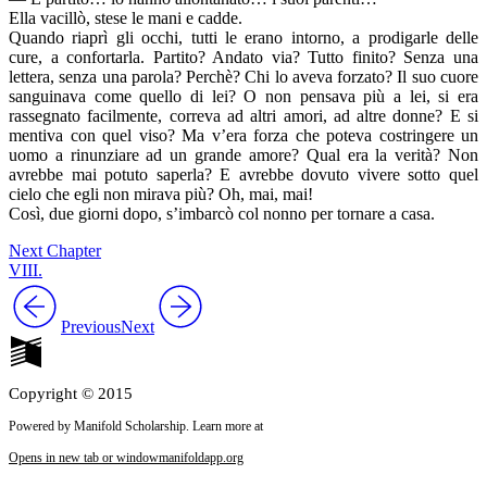
Ella vacillò, stese le mani e cadde.
Quando riaprì gli occhi, tutti le erano intorno, a prodigarle delle
cure, a confortarla. Partito? Andato via? Tutto finito? Senza una
lettera, senza una parola? Perchè? Chi lo aveva forzato? Il suo cuore
sanguinava come quello di lei? O non pensava più a lei, si era
rassegnato facilmente, correva ad altri amori, ad altre donne? E si
mentiva con quel viso? Ma v’era forza che poteva costringere un
uomo a rinunziare ad un grande amore? Qual era la verità? Non
avrebbe mai potuto saperla? E avrebbe dovuto vivere sotto quel
cielo che egli non mirava più? Oh, mai, mai!
Così, due giorni dopo, s’imbarcò col nonno per tornare a casa.
Next Chapter
VIII.
Previous
Next
Copyright © 2015
Powered by Manifold Scholarship. Learn more at
Opens in new tab or window
manifoldapp.org