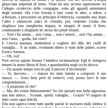
ghiacciata imperlati di brina. Vinta da una secreta oppressione tra
l’allegro cicaleccio delle compagne, sotto gli sguardi ammiratori
degli uomini, ella s’era forzata a fare come le altre, a ridere, a
scherzare, a procurarsi un principio d’ebbrezza, vuotando uno dopo
l’altro i minuscoli calici di cristallo; poi, vedendo Giulia che
sfogliava una margherita doppia, le strappò di mano il fiore,
continuando a sfogliarlo lei stessa dei petali rimasti.
— Non t’ha amata… non t’ama… non t’amerà… non t’ha amata…
non t’ama… grulla, hai visto?
E l’aveva piantata, mettendosi a cogliere dei lillà, dei ciuffi di
vainiglia… A un tratto, svoltando dietro il viale delle palme, scorse
Enrico Sartana.
— Oh, voi!
Non aveva saputo frenare l’istintiva esclamazione Egli le stringeva
intanto la mano libera di fiori, e guardandola negli occhi diceva:
— Da quanto tempo non ho più il piacere d’incontrarla!
— Sì, davvero… — rispose lei, tutta intenta a comporre il suo
mazzo. — Sono lieta però di vedervi; così, posso farvi le mie
congratulazioni…
— A proposito di che?
— Ma, del vostro fidanzamento! So che sposate una bella signorina,
una mia amica… Scusate, quella vainiglia… Grazie! Vi auguro di
tutto cuore ogni felicità.
Ella non sapeva come tutte quelle parole le uscissero dalle labbra; il