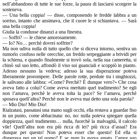
nell’abbandono di tutte le sue forze, la paura di lasciarsi scorgere la
sosteneva.
— Una bella coppia! — disse, componendo le fredde labbra a un
sorriso, intanto che ansimava, che il cuore le si schiantava. — Sarà
una bella coppia!
Giulia la condusse dinanzi a una finestra.
— Soffri? — le chiese amorosamente.
— Io? No… perchè dovrei soffrire?
Ma non udiva nulla di tutto quello che si diceva intorno, sentiva un
rumorìo confuso nelle orecchie, un freddo serpeggiante a brividi per
la schiena, e quando finalmente si trovò sola, nella sua cameretta, si
chinò sul suo letto, affondò il viso sui guanciali e scoppiò in pianto.
Adesso nessuno la vedeva; adesso la sua disperazione poteva
liberamente prorompere. Delle parole rotte, perdute tra i singhiozzi,
le salivano alle labbra: «Come? Perchè? È dunque vero?» Che cosa
aveva fatto a colui? Come aveva meritato quel tradimento? Se egli
non l’amava, perchè le aveva tolta la pace? Se l’amava, perchè
sposava quell’altra? Perchè non le aveva mai detto una sola parola?
— Mio Dio! Mio Dio!
Rialzatasi, passatasi una mano sugli occhi, ella restava a guardar fiso
in un punto, come abbacinata: no, no: nulla poteva spiegare quella
doppiezza, quel tradimento… nulla, fuorchè la malvagità, il calcolo
vile! Quell’altra non era più ricca di lei? più ricca d’assai? Era
dunque per questo! Non poteva esser che questo! Ed ella si
disperava per un tal uomo? E se pure lo aveva amato, l’amor suo