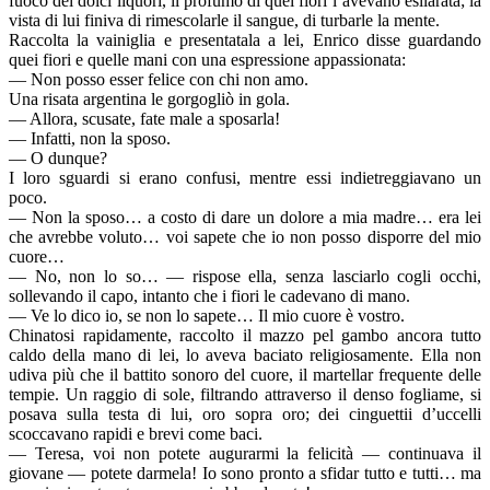
fuoco dei dolci liquori, il profumo di quei fiori l’avevano esilarata; la
vista di lui finiva di rimescolarle il sangue, di turbarle la mente.
Raccolta la vainiglia e presentatala a lei, Enrico disse guardando
quei fiori e quelle mani con una espressione appassionata:
— Non posso esser felice con chi non amo.
Una risata argentina le gorgogliò in gola.
— Allora, scusate, fate male a sposarla!
— Infatti, non la sposo.
— O dunque?
I loro sguardi si erano confusi, mentre essi indietreggiavano un
poco.
— Non la sposo… a costo di dare un dolore a mia madre… era lei
che avrebbe voluto… voi sapete che io non posso disporre del mio
cuore…
— No, non lo so… — rispose ella, senza lasciarlo cogli occhi,
sollevando il capo, intanto che i fiori le cadevano di mano.
— Ve lo dico io, se non lo sapete… Il mio cuore è vostro.
Chinatosi rapidamente, raccolto il mazzo pel gambo ancora tutto
caldo della mano di lei, lo aveva baciato religiosamente. Ella non
udiva più che il battito sonoro del cuore, il martellar frequente delle
tempie. Un raggio di sole, filtrando attraverso il denso fogliame, si
posava sulla testa di lui, oro sopra oro; dei cinguettii d’uccelli
scoccavano rapidi e brevi come baci.
— Teresa, voi non potete augurarmi la felicità — continuava il
giovane — potete darmela! Io sono pronto a sfidar tutto e tutti… ma