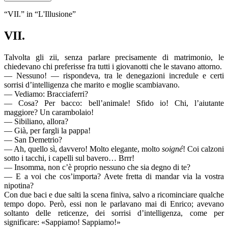
“VII.” in “L'Illusione”
VII.
Talvolta gli zii, senza parlare precisamente di matrimonio, le
chiedevano chi preferisse fra tutti i giovanotti che le stavano attorno.
— Nessuno! — rispondeva, tra le denegazioni incredule e certi
sorrisi d’intelligenza che marito e moglie scambiavano.
— Vediamo: Bracciaferri?
— Cosa? Per bacco: bell’animale! Sfido io! Chi, l’aiutante
maggiore? Un carambolaio!
— Sibiliano, allora?
— Già, per fargli la pappa!
— San Demetrio?
— Ah, quello sì, davvero! Molto elegante, molto
soigné
! Coi calzoni
sotto i tacchi, i capelli sul bavero… Brrr!
— Insomma, non c’è proprio nessuno che sia degno di te?
— E a voi che cos’importa? Avete fretta di mandar via la vostra
nipotina?
Con due baci e due salti la scena finiva, salvo a ricominciare qualche
tempo dopo. Però, essi non le parlavano mai di Enrico; avevano
soltanto delle reticenze, dei sorrisi d’intelligenza, come per
significare: «Sappiamo! Sappiamo!»