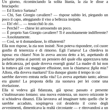
Un giorno, ricominciando la solita litania, la zia le disse a
bruciapelo:
— Ed Enrico Sartana?
— Chi, San Giorgio cavaliere? — rispose subito lei, piegando un
poco il capo, atteggiando il viso a bellezza insipida.
— Eh! eh!… — tossicchiò lo zio.
— Perchè? — chiese lei arrossendo un poco.
— È proprio San Giorgio cavaliere? Ti è assolutamente indifferente?
— Assolutamente.
— Così, se ti domandasse, lo rifiuteresti?
Ella non rispose, la zia non insistè. Non poteva rispondere, col cuore
gonfio di tenerezza e di rimorso. Egli l’amava! La chiedeva in
isposa: era chiaro! Non lo aveva ancora detto a lei, aspettando di
parlarne prima ai parenti: un pensiero del quale ella apprezzava tutta
la delicatezza, pel quale doveva essergli grata! La madre di lui non
la trattava già con maggiore effusione, non la chiamava:
figlia mia?
Allora, ella doveva maritarsi? Era dunque giunto il tempo in cui
sarebbe davvero entrata nella vita? Lo aveva aspettato tanto; adesso
era giunto! La proposta della zia suonava per lei come una
rivelazione.
Ella si vedeva già fidanzata, già sposa: passato e presente
s’inabissavano lontano; una nuova esistenza, un nuovo orizzonte le
si schiudeva dinanzi. Ella lavorava ad imaginare tutto quello che le
sarebbe accaduto, sospingeva col desiderio il corso degli
avvenimenti, dimenticava la realtà circostante — e ritrovandosi a un