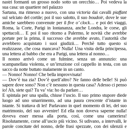
nastri formanti un grosso nodo sotto un orecchio… Poi vedeva la
sua casa: un quartiere nel palazzo
Sartana, ma rimesso a nuovo, con una
victoria
dai cavalli
piaffant
sul selciato del cortile; poi il suo salotto, il suo
boudoir
, dove le sue
amiche sarebbero convenute per il
five o’ clock
… e poi dei viaggi,
Roma, la Corte, Parigi in lontananza, anche Londra, le corse, gli
spettacoli… E poi il suo ritorno a Palermo, le novità che avrebbe
portate per la prima, il successo che avrebbe avuto, l’autorità che
avrebbero acquistato i suoi giudizii… Perchè tutto questo si
realizzasse, che cosa mancava? Nulla! Una visita della principessa,
una lettera al babbo che era a Parigi, una lettera al nonno…
Il nonno arrivò come un fulmine, senza un annunzio: una
scampanellata violenta, e un’irruzione col cappello in testa, con un
sacco da notte buttato malamente in un canto.
— Nonno! Nonno! Che bella improvvisata!
— Dov’è tua zia? Dov’è quell’altro? Ne fanno delle belle! Si può
sapere dove sono? Non c’è nessuno in questa casa? Adesso ci penso
io! Ah, siete qui? Tu va’ via: ho da parlare…
E spintala per una spalla, chiuse l’uscio. Il suo primo stupore diede
luogo ad uno smarrimento, ad una paura crescente d’istante in
istante. Si trattava di lei! Parlavano in quel momento di lei, del suo
matrimonio, del suo avvenire! Ed ella non doveva saperne nulla!
doveva esser messa alla porta, così, come una cameriera!
Risolutamente, corse all’uscio più vicino. Si udivano, a intervalli, le
parole concitate del nonno, delle frasi spezzate, con dei silenzii e