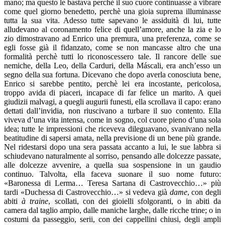
mano; ma questo le bastava perchè il suo cuore continuasse a vibrare
come quel giorno benedetto, perchè una gioia suprema illuminasse
tutta la sua vita. Adesso tutte sapevano le assiduità di lui, tutte
alludevano al coronamento felice di quell’amore, anche la zia e lo
zio dimostravano ad Enrico una premura, una preferenza, come se
egli fosse già il fidanzato, come se non mancasse altro che una
formalità perchè tutti lo riconoscessero tale. Il rancore delle sue
nemiche, della Leo, della Carduri, della Máscali, era anch’esso un
segno della sua fortuna. Dicevano che dopo averla conosciuta bene,
Enrico si sarebbe pentito, perchè lei era incostante, pericolosa,
troppo avida di piaceri, incapace di far felice un marito. A quei
giudizii malvagi, a quegli augurii funesti, ella scrollava il capo: erano
dettati dall’invidia, non riuscivano a turbare il suo contento. Ella
viveva d’una vita intensa, come in sogno, col cuore pieno d’una sola
idea; tutte le impressioni che riceveva dileguavano, svanivano nella
beatitudine di sapersi amata, nella previsione di un bene più grande.
Nel ridestarsi dopo una sera passata accanto a lui, le sue labbra si
schiudevano naturalmente al sorriso, pensando alle dolcezze passate,
alle dolcezze avvenire, a quella sua sospensione in un gaudio
continuo. Talvolta, ella faceva suonare il suo nome futuro:
«Baronessa di Lerma… Teresa Sartana di Castrovecchio…» più
tardi «Duchessa di Castrovecchio…» si vedeva già
dame
, con degli
abiti
à traine
, scollati, con dei gioielli sfolgoranti, o in abiti da
camera dal taglio ampio, dalle maniche larghe, dalle ricche trine; o in
costumi da passeggio, serii, con dei cappellini chiusi, degli ampli