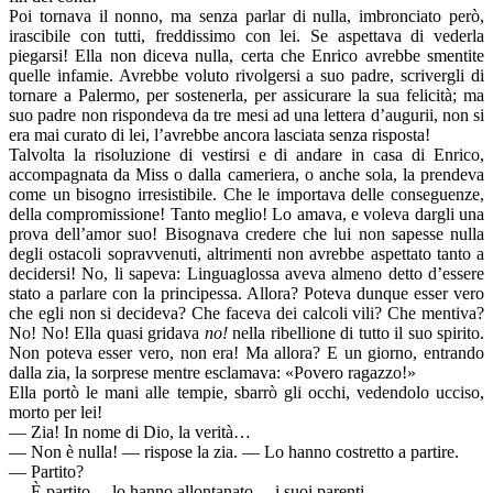
Poi tornava il nonno, ma senza parlar di nulla, imbronciato però,
irascibile con tutti, freddissimo con lei. Se aspettava di vederla
piegarsi! Ella non diceva nulla, certa che Enrico avrebbe smentite
quelle infamie. Avrebbe voluto rivolgersi a suo padre, scrivergli di
tornare a Palermo, per sostenerla, per assicurare la sua felicità; ma
suo padre non rispondeva da tre mesi ad una lettera d’augurii, non si
era mai curato di lei, l’avrebbe ancora lasciata senza risposta!
Talvolta la risoluzione di vestirsi e di andare in casa di Enrico,
accompagnata da Miss o dalla cameriera, o anche sola, la prendeva
come un bisogno irresistibile. Che le importava delle conseguenze,
della compromissione! Tanto meglio! Lo amava, e voleva dargli una
prova dell’amor suo! Bisognava credere che lui non sapesse nulla
degli ostacoli sopravvenuti, altrimenti non avrebbe aspettato tanto a
decidersi! No, li sapeva: Linguaglossa aveva almeno detto d’essere
stato a parlare con la principessa. Allora? Poteva dunque esser vero
che egli non si decideva? Che faceva dei calcoli vili? Che mentiva?
No! No! Ella quasi gridava
no!
nella ribellione di tutto il suo spirito.
Non poteva esser vero, non era! Ma allora? E un giorno, entrando
dalla zia, la sorprese mentre esclamava: «Povero ragazzo!»
Ella portò le mani alle tempie, sbarrò gli occhi, vedendolo ucciso,
morto per lei!
— Zia! In nome di Dio, la verità…
— Non è nulla! — rispose la zia. — Lo hanno costretto a partire.
— Partito?
— È partito… lo hanno allontanato… i suoi parenti…