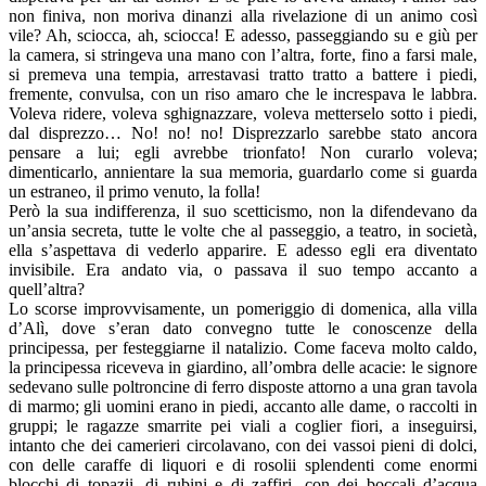
non finiva, non moriva dinanzi alla rivelazione di un animo così
vile? Ah, sciocca, ah, sciocca! E adesso, passeggiando su e giù per
la camera, si stringeva una mano con l’altra, forte, fino a farsi male,
si premeva una tempia, arrestavasi tratto tratto a battere i piedi,
fremente, convulsa, con un riso amaro che le increspava le labbra.
Voleva ridere, voleva sghignazzare, voleva metterselo sotto i piedi,
dal disprezzo… No! no! no! Disprezzarlo sarebbe stato ancora
pensare a lui; egli avrebbe trionfato! Non curarlo voleva;
dimenticarlo, annientare la sua memoria, guardarlo come si guarda
un estraneo, il primo venuto, la folla!
Però la sua indifferenza, il suo scetticismo, non la difendevano da
un’ansia secreta, tutte le volte che al passeggio, a teatro, in società,
ella s’aspettava di vederlo apparire. E adesso egli era diventato
invisibile. Era andato via, o passava il suo tempo accanto a
quell’altra?
Lo scorse improvvisamente, un pomeriggio di domenica, alla villa
d’Alì, dove s’eran dato convegno tutte le conoscenze della
principessa, per festeggiarne il natalizio. Come faceva molto caldo,
la principessa riceveva in giardino, all’ombra delle acacie: le signore
sedevano sulle poltroncine di ferro disposte attorno a una gran tavola
di marmo; gli uomini erano in piedi, accanto alle dame, o raccolti in
gruppi; le ragazze smarrite pei viali a coglier fiori, a inseguirsi,
intanto che dei camerieri circolavano, con dei vassoi pieni di dolci,
con delle caraffe di liquori e di rosolii splendenti come enormi
blocchi di topazii, di rubini e di zaffiri, con dei boccali d’acqua