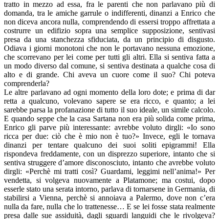
tratto in mezzo ad essa, fra le parenti che non parlavano più di
domanda, tra le amiche garrule o indifferenti, dinanzi a Enrico che
non diceva ancora nulla, comprendendo di essersi troppo affrettata a
costrurre un edifizio sopra una semplice supposizione, sentivasi
presa da una stanchezza sfiduciata, da un principio di disgusto.
Odiava i giorni monotoni che non le portavano nessuna emozione,
che scorrevano per lei come per tutti gli altri. Ella si sentiva fatta a
un modo diverso dal comune, si sentiva destinata a qualche cosa di
alto e di grande. Chi aveva un cuore come il suo? Chi poteva
comprenderla?
Le altre parlavano ad ogni momento della loro dote; e prima di dar
retta a qualcuno, volevano sapere se era ricco, e quanto; a lei
sarebbe parsa la profanazione di tutto il suo ideale, un simile calcolo.
E quando seppe che la casa Sartana non era più solida come prima,
Enrico gli parve più interessante: avrebbe voluto dirgli: «Io sono
ricca per due: ciò che è mio non è tuo?» Invece, egli le tornava
dinanzi per tentare qualcuno dei suoi soliti epigrammi! Ella
rispondeva freddamente, con un disprezzo superiore, intanto che si
sentiva struggere d’amore disconosciuto, intanto che avrebbe voluto
dirgli: «Perchè mi tratti così? Guardami, leggimi nell’anima!» Per
vendetta, si volgeva nuovamente a Platamone; ma costui, dopo
esserle stato una serata intorno, parlava di tornarsene in Germania, di
stabilirsi a Vienna, perchè si annoiava a Palermo, dove non c’era
nulla da fare, nulla che lo trattenesse… E se lei fosse stata realmente
presa dalle sue assiduità, dagli sguardi languidi che le rivolgeva?