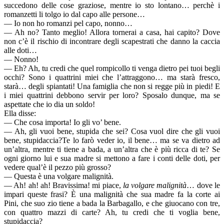
succedono delle cose graziose, mentre io sto lontano… perchè i
romanzetti li tolgo io dal capo alle persone…
— Io non ho romanzi pel capo, nonno…
— Ah no? Tanto meglio! Allora tornerai a casa, hai capito? Dove
non c’è il rischio di incontrare degli scapestrati che danno la caccia
alle doti…
— Nonno!
— Eh? Ah, tu credi che quel rompicollo ti venga dietro pei tuoi begli
occhi? Sono i quattrini miei che l’attraggono… ma starà fresco,
starà… degli spiantati! Una famiglia che non si regge più in piedi! E
i miei quattrini debbono servir per loro? Sposalo dunque, ma se
aspettate che io dia un soldo!
Ella disse:
— Che cosa importa! Io gli vo’ bene.
— Ah, gli vuoi bene, stupida che sei? Cosa vuol dire che gli vuoi
bene, stupidaccia?Te lo farò veder io, il bene… ma se va dietro ad
un’altra, mentre ti tiene a bada, a un’altra che è più ricca di te? Se
ogni giorno lui e sua madre si mettono a fare i conti delle doti, per
vedere qual’è il pezzo più grosso?
— Questa è una volgare malignità.
— Ah! ah! ah! Bravissima! mi piace,
la volgare malignità
… dove le
impari queste frasi? È una malignità che sua madre fa la corte ai
Pini, che suo zio tiene a bada la Barbagallo, e che giuocano con tre,
con quattro mazzi di carte? Ah, tu credi che ti voglia bene,
stupidaccia?