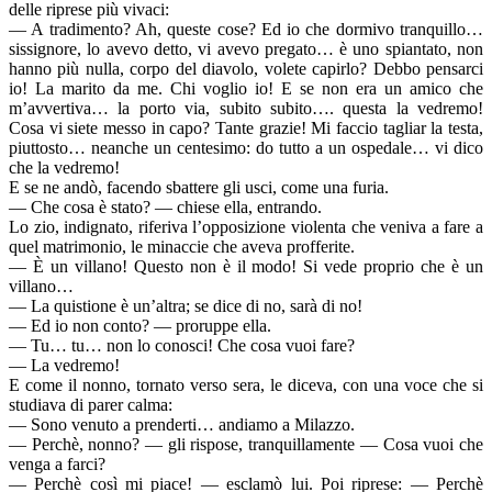
delle riprese più vivaci:
— A tradimento? Ah, queste cose? Ed io che dormivo tranquillo…
sissignore, lo avevo detto, vi avevo pregato… è uno spiantato, non
hanno più nulla, corpo del diavolo, volete capirlo? Debbo pensarci
io! La marito da me. Chi voglio io! E se non era un amico che
m’avvertiva… la porto via, subito subito…. questa la vedremo!
Cosa vi siete messo in capo? Tante grazie! Mi faccio tagliar la testa,
piuttosto… neanche un centesimo: do tutto a un ospedale… vi dico
che la vedremo!
E se ne andò, facendo sbattere gli usci, come una furia.
— Che cosa è stato? — chiese ella, entrando.
Lo zio, indignato, riferiva l’opposizione violenta che veniva a fare a
quel matrimonio, le minaccie che aveva profferite.
— È un villano! Questo non è il modo! Si vede proprio che è un
villano…
— La quistione è un’altra; se dice di no, sarà di no!
— Ed io non conto? — proruppe ella.
— Tu… tu… non lo conosci! Che cosa vuoi fare?
— La vedremo!
E come il nonno, tornato verso sera, le diceva, con una voce che si
studiava di parer calma:
— Sono venuto a prenderti… andiamo a Milazzo.
— Perchè, nonno? — gli rispose, tranquillamente — Cosa vuoi che
venga a farci?
— Perchè così mi piace! — esclamò lui. Poi riprese: — Perchè