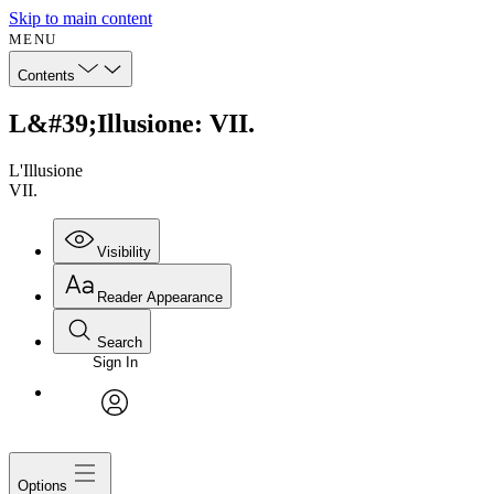
Skip to main content
MENU
Contents
L&#39;Illusione: VII.
L'Illusione
VII.
Visibility
Reader Appearance
Search
Sign In
avatar
Options