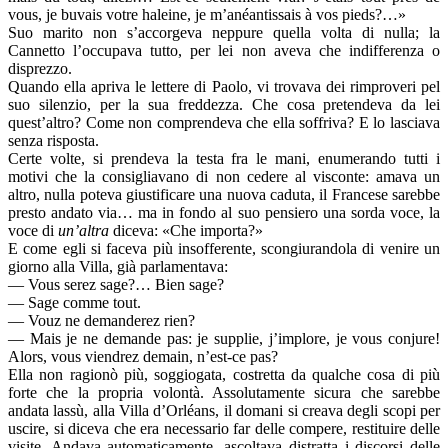
vous, je buvais votre haleine, je m’anéantissais à vos pieds?…»
Suo marito non s’accorgeva neppure quella volta di nulla; la
Cannetto l’occupava tutto, per lei non aveva che indifferenza o
disprezzo.
Quando ella apriva le lettere di Paolo, vi trovava dei rimproveri pel
suo silenzio, per la sua freddezza. Che cosa pretendeva da lei
quest’altro? Come non comprendeva che ella soffriva? E lo lasciava
senza risposta.
Certe volte, si prendeva la testa fra le mani, enumerando tutti i
motivi che la consigliavano di non cedere al visconte: amava un
altro, nulla poteva giustificare una nuova caduta, il Francese sarebbe
presto andato via… ma in fondo al suo pensiero una sorda voce, la
voce di
un’altra
diceva: «Che importa?»
E come egli si faceva più insofferente, scongiurandola di venire un
giorno alla Villa, già parlamentava:
— Vous serez sage?… Bien sage?
— Sage comme tout.
— Vouz ne demanderez rien?
— Mais je ne demande pas: je supplie, j’implore, je vous conjure!
Alors, vous viendrez demain, n’est-ce pas?
Ella non ragionò più, soggiogata, costretta da qualche cosa di più
forte che la propria volontà. Assolutamente sicura che sarebbe
andata lassù, alla Villa d’Orléans, il domani si creava degli scopi per
uscire, si diceva che era necessario far delle compere, restituire delle
visite. Andava automaticamente, ascoltava distratta i discorsi delle