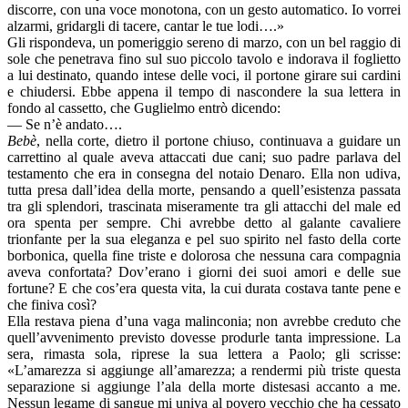
discorre, con una voce monotona, con un gesto automatico. Io vorrei
alzarmi, gridargli di tacere, cantar le tue lodi….»
Gli rispondeva, un pomeriggio sereno di marzo, con un bel raggio di
sole che penetrava fino sul suo piccolo tavolo e indorava il foglietto
a lui destinato, quando intese delle voci, il portone girare sui cardini
e chiudersi. Ebbe appena il tempo di nascondere la sua lettera in
fondo al cassetto, che Guglielmo entrò dicendo:
— Se n’è andato….
Bebè
, nella corte, dietro il portone chiuso, continuava a guidare un
carrettino al quale aveva attaccati due cani; suo padre parlava del
testamento che era in consegna del notaio Denaro. Ella non udiva,
tutta presa dall’idea della morte, pensando a quell’esistenza passata
tra gli splendori, trascinata miseramente tra gli attacchi del male ed
ora spenta per sempre. Chi avrebbe detto al galante cavaliere
trionfante per la sua eleganza e pel suo spirito nel fasto della corte
borbonica, quella fine triste e dolorosa che nessuna cara compagnia
aveva confortata? Dov’erano i giorni dei suoi amori e delle sue
fortune? E che cos’era questa vita, la cui durata costava tante pene e
che finiva così?
Ella restava piena d’una vaga malinconia; non avrebbe creduto che
quell’avvenimento previsto dovesse produrle tanta impressione. La
sera, rimasta sola, riprese la sua lettera a Paolo; gli scrisse:
«L’amarezza si aggiunge all’amarezza; a rendermi più triste questa
separazione si aggiunge l’ala della morte distesasi accanto a me.
Nessun legame di sangue mi univa al povero vecchio che ha cessato