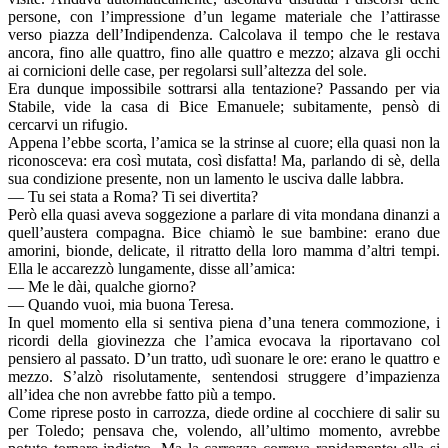
persone, con l’impressione d’un legame materiale che l’attirasse
verso piazza dell’Indipendenza. Calcolava il tempo che le restava
ancora, fino alle quattro, fino alle quattro e mezzo; alzava gli occhi
ai cornicioni delle case, per regolarsi sull’altezza del sole.
Era dunque impossibile sottrarsi alla tentazione? Passando per via
Stabile, vide la casa di Bice Emanuele; subitamente, pensò di
cercarvi un rifugio.
Appena l’ebbe scorta, l’amica se la strinse al cuore; ella quasi non la
riconosceva: era così mutata, così disfatta! Ma, parlando di sè, della
sua condizione presente, non un lamento le usciva dalle labbra.
— Tu sei stata a Roma? Ti sei divertita?
Però ella quasi aveva soggezione a parlare di vita mondana dinanzi a
quell’austera compagna. Bice chiamò le sue bambine: erano due
amorini, bionde, delicate, il ritratto della loro mamma d’altri tempi.
Ella le accarezzò lungamente, disse all’amica:
— Me le dài, qualche giorno?
— Quando vuoi, mia buona Teresa.
In quel momento ella si sentiva piena d’una tenera commozione, i
ricordi della giovinezza che l’amica evocava la riportavano col
pensiero al passato. D’un tratto, udì suonare le ore: erano le quattro e
mezzo. S’alzò risolutamente, sentendosi struggere d’impazienza
all’idea che non avrebbe fatto più a tempo.
Come riprese posto in carrozza, diede ordine al cocchiere di salir su
per Toledo; pensava che, volendo, all’ultimo momento, avrebbe