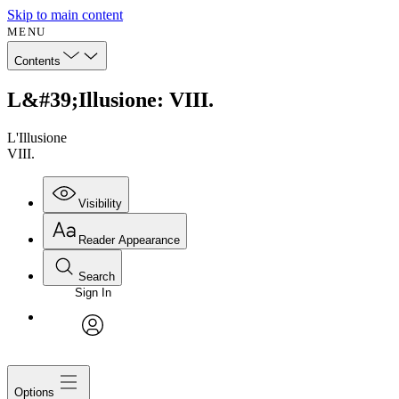
Skip to main content
MENU
Contents
L&#39;Illusione: VIII.
L'Illusione
VIII.
Visibility
Reader Appearance
Search
Sign In
avatar
Options