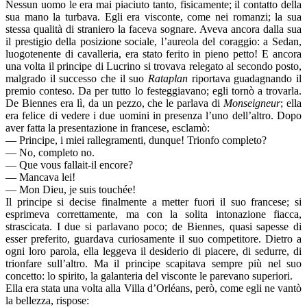
Nessun uomo le era mai piaciuto tanto, fisicamente; il contatto della
sua mano la turbava. Egli era visconte, come nei romanzi; la sua
stessa qualità di straniero la faceva sognare. Aveva ancora dalla sua
il prestigio della posizione sociale, l’aureola del coraggio: a Sedan,
luogotenente di cavalleria, era stato ferito in pieno petto! E ancora
una volta il principe di Lucrino si trovava relegato al secondo posto,
malgrado il successo che il suo
Rataplan
riportava guadagnando il
premio conteso. Da per tutto lo festeggiavano; egli tornò a trovarla.
De Biennes era lì, da un pezzo, che le parlava di
Monseigneur
; ella
era felice di vedere i due uomini in presenza l’uno dell’altro. Dopo
aver fatta la presentazione in francese, esclamò:
— Principe, i miei rallegramenti, dunque! Trionfo completo?
— No, completo no.
— Que vous fallait-il encore?
— Mancava lei!
— Mon Dieu, je suis touchée!
Il principe si decise finalmente a metter fuori il suo francese; si
esprimeva correttamente, ma con la solita intonazione fiacca,
strascicata. I due si parlavano poco; de Biennes, quasi sapesse di
esser preferito, guardava curiosamente il suo competitore. Dietro a
ogni loro parola, ella leggeva il desiderio di piacere, di sedurre, di
trionfare sull’altro. Ma il principe scapitava sempre più nel suo
concetto: lo spirito, la galanteria del visconte le parevano superiori.
Ella era stata una volta alla Villa d’Orléans, però, come egli ne vantò
la bellezza, rispose: