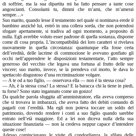
di soffrire, ma la sua dipartita mi ha fatto pensare a tante cose
angoscianti. Consolami tu, dimmi che m’ami, che m’amerai
sempre…»
Suo marito, quando lesse il testamento nel quale si nominava erede il
bambino anzichè lui, entrò in una collera sorda, che non potendosi
sfogare apertamente, si tradiva ad ogni momento, a proposito di
nulla. Egli avrebbe voluto esser padrone di quella sostanza, disporne
come di cosa propria. L’incompatibilità dei loro caratteri si rivelava
nuovamente in quella circostanza: quantunque ella fosse certa
dell’eredità, delle lacrime di commozione le avevano gonfiato gli
occhi nell’apprendere le disposizioni testamentarie, l’atto sempre
generoso del vecchio che legava una fortuna al frutto delle sue
viscere; suo marito, invece, se la prendeva col morto, le dava lo
spettacolo disgustoso d’una recriminazione volgare.
— A te od a tuo figlio, — osservava ella — non è la stessa cosa?
— Ah, è la stessa cosa? La stessa? E la baracca chi la tiene in piedi,
tu forse? Sono stato ingannato come un gonzo!
Da qualche parola sfuggita all’amministratore, ella aveva compreso
che si trovava in imbarazzi, che aveva fatto dei debiti contando di
pagarli con l’eredità. Ma egli non poteva toccare un soldo del
patrimonio, dovendo rendere i conti a suo figlio quando sarebbe
entrato nell’età maggiore. Ed a lei non diceva nulla della sua
situazione finanziaria — non la credeva neppur capace d’intendere
queste cose!
Adesso cominciavano le visite di condoglianza, la sfilata delle