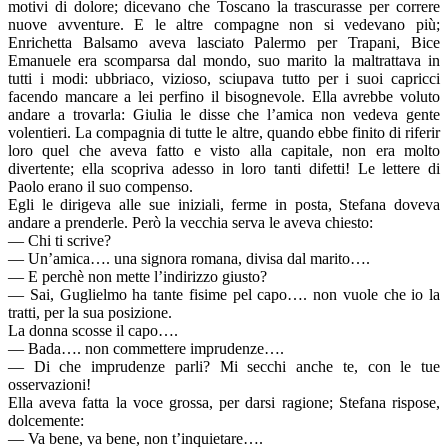
motivi di dolore; dicevano che Toscano la trascurasse per correre
nuove avventure. E le altre compagne non si vedevano più;
Enrichetta Balsamo aveva lasciato Palermo per Trapani, Bice
Emanuele era scomparsa dal mondo, suo marito la maltrattava in
tutti i modi: ubbriaco, vizioso, sciupava tutto per i suoi capricci
facendo mancare a lei perfino il bisognevole. Ella avrebbe voluto
andare a trovarla: Giulia le disse che l’amica non vedeva gente
volentieri. La compagnia di tutte le altre, quando ebbe finito di riferir
loro quel che aveva fatto e visto alla capitale, non era molto
divertente; ella scopriva adesso in loro tanti difetti! Le lettere di
Paolo erano il suo compenso.
Egli le dirigeva alle sue iniziali, ferme in posta, Stefana doveva
andare a prenderle. Però la vecchia serva le aveva chiesto:
— Chi ti scrive?
— Un’amica…. una signora romana, divisa dal marito….
— E perchè non mette l’indirizzo giusto?
— Sai, Guglielmo ha tante fisime pel capo…. non vuole che io la
tratti, per la sua posizione.
La donna scosse il capo….
— Bada…. non commettere imprudenze….
— Di che imprudenze parli? Mi secchi anche te, con le tue
osservazioni!
Ella aveva fatta la voce grossa, per darsi ragione; Stefana rispose,
dolcemente:
— Va bene, va bene, non t’inquietare….