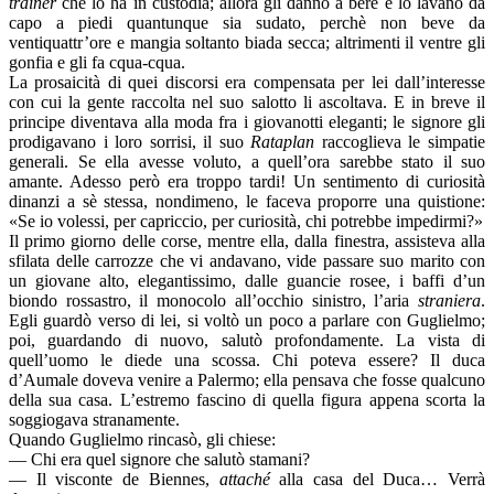
trainer
che lo ha in custodia; allora gli dánno a bere e lo lavano da
capo a piedi quantunque sia sudato, perchè non beve da
ventiquattr’ore e mangia soltanto biada secca; altrimenti il ventre gli
gonfia e gli fa cqua-cqua.
La prosaicità di quei discorsi era compensata per lei dall’interesse
con cui la gente raccolta nel suo salotto li ascoltava. E in breve il
principe diventava alla moda fra i giovanotti eleganti; le signore gli
prodigavano i loro sorrisi, il suo
Rataplan
raccoglieva le simpatie
generali. Se ella avesse voluto, a quell’ora sarebbe stato il suo
amante. Adesso però era troppo tardi! Un sentimento di curiosità
dinanzi a sè stessa, nondimeno, le faceva proporre una quistione:
«Se io volessi, per capriccio, per curiosità, chi potrebbe impedirmi?»
Il primo giorno delle corse, mentre ella, dalla finestra, assisteva alla
sfilata delle carrozze che vi andavano, vide passare suo marito con
un giovane alto, elegantissimo, dalle guancie rosee, i baffi d’un
biondo rossastro, il monocolo all’occhio sinistro, l’aria
straniera
.
Egli guardò verso di lei, si voltò un poco a parlare con Guglielmo;
poi, guardando di nuovo, salutò profondamente. La vista di
quell’uomo le diede una scossa. Chi poteva essere? Il duca
d’Aumale doveva venire a Palermo; ella pensava che fosse qualcuno
della sua casa. L’estremo fascino di quella figura appena scorta la
soggiogava stranamente.
Quando Guglielmo rincasò, gli chiese:
— Chi era quel signore che salutò stamani?
— Il visconte de Biennes,
attaché
alla casa del Duca… Verrà