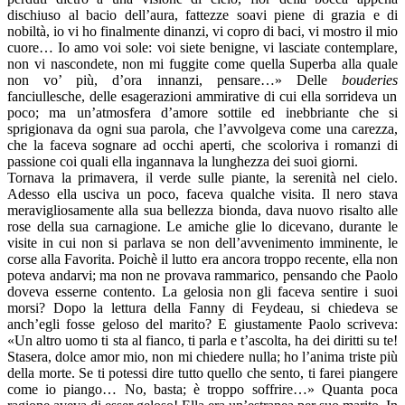
dischiuso al bacio dell’aura, fattezze soavi piene di grazia e di
nobiltà, io vi ho finalmente dinanzi, vi copro di baci, vi mostro il mio
cuore… Io amo voi sole: voi siete benigne, vi lasciate contemplare,
non vi nascondete, non mi fuggite come quella Superba alla quale
non vo’ più, d’ora innanzi, pensare…» Delle
bouderies
fanciullesche, delle esagerazioni ammirative di cui ella sorrideva un
poco; ma un’atmosfera d’amore sottile ed inebbriante che si
sprigionava da ogni sua parola, che l’avvolgeva come una carezza,
che la faceva sognare ad occhi aperti, che scoloriva i romanzi di
passione coi quali ella ingannava la lunghezza dei suoi giorni.
Tornava la primavera, il verde sulle piante, la serenità nel cielo.
Adesso ella usciva un poco, faceva qualche visita. Il nero stava
meravigliosamente alla sua bellezza bionda, dava nuovo risalto alle
rose della sua carnagione. Le amiche glie lo dicevano, durante le
visite in cui non si parlava se non dell’avvenimento imminente, le
corse alla Favorita. Poichè il lutto era ancora troppo recente, ella non
poteva andarvi; ma non ne provava rammarico, pensando che Paolo
doveva esserne contento. La gelosia non gli faceva sentire i suoi
morsi? Dopo la lettura della Fanny di Feydeau, si chiedeva se
anch’egli fosse geloso del marito? E giustamente Paolo scriveva:
«Un altro uomo ti sta al fianco, ti parla e t’ascolta, ha dei diritti su te!
Stasera, dolce amor mio, non mi chiedere nulla; ho l’anima triste più
della morte. Se ti potessi dire tutto quello che sento, ti farei piangere
come io piango… No, basta; è troppo soffrire…» Quanta poca