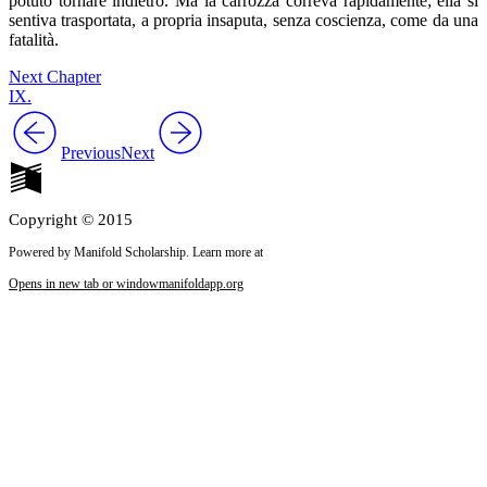
potuto tornare indietro. Ma la carrozza correva rapidamente; ella si
sentiva trasportata, a propria insaputa, senza coscienza, come da una
fatalità.
Next Chapter
IX.
Previous
Next
Copyright © 2015
Powered by Manifold Scholarship. Learn more at
Opens in new tab or window
manifoldapp.org