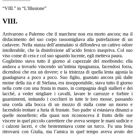
“VIII.” in “L'Illusione”
VIII.
Arrivarono a Palermo che il marchese non era morto ancora; ma il
disfacimento del suo corpo rassomigliava alla putrefazione di un
cadavere. Nella stanza dell’ammalato si diffondeva un cattivo odore
intollerabile, che la disinfezione all’acido fenico inaspriva. Col suo
viso come di cera e col suo sguardo lucente, egli metteva paura.
Guglielmo stava tutto il giorno al capezzale del moribondo; ella
andava a trovarlo vincendo un’intima ripugnanza, facendosi forza,
dicendosi che era un dovere; e la tristezza di quella lenta agonia la
guadagnava a poco a poco. Suo figlio, guastato ancora più dalle
moine della zia e di Stefana, era insopportabile, stava tutto il giorno
nella corte con una frusta in mano, in compagnia degli stallieri e dei
lacchè, a veder strigliare i cavalli, lavare le carrozze e forbire i
guarnimenti, imitando i cocchieri in tutte le loro mosse, passando
una corda alla bocca di un mozzo di stalla come un morso e
facendolo trottare a furia di frustate. Suo padre si estasiava dinanzi a
quelle monellerie; ella quasi non riconosceva il frutto delle sue
viscere in quel piccolo carrettiere che aveva sempre le mani sudicie e
i calzoni laceri, e che bestemmiava come un turco. Fu una festa
ritrovarsi con Giulia, ma l’amica in quel tempo aveva avuto dei