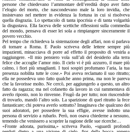
persone che chiedevano l’ammontare dell’eredità dopo aver fatto
l’elogio del morto, che nascondevano male la loro invidia, che
insistevano nel mettere in evidenza la fortuna in cui si risolveva
quella disgrazia. Lo spettacolo di tanta ipocrisia e di tanta volgarità
la disgustava. Ella faceva delle scettiche riflessioni sulla commedia
del mondo, pensava di esser lei sola a rimpiangere sinceramente il
povero vecchio.
Pel tempo che richiedeva la sistemazione degli affari, non si parlava
di tornare a Roma. E Paolo scriveva delle lettere sempre più
impazienti, minacciava di porre ad effetto il proposito di venirla a
raggiungere. «Il mio pensiero vola sull’ali del desiderio alla terra
felice che accoglie l’amor mio. Il cielo vi è più azzurro, il mare più
calmo, i fiori più smaglianti. I tuoi sospiri profumano l’aria, la tua
presenza nobilita tutte le cose.» Poi aveva reclamato il suo ritratto;
ella ne possedeva uno fatto qualche anno prima, ma non le pareva
che la favorisse molto. Ne cercò, per aggiungerlo a questo, un altro
fatto da ragazza; ma nel cofanetto da lavoro in cui rammentava di
averlo riposto, non lo rinvenne. Frugò da per tutto; non riuscendole
di trovarlo, mandò l’altro solo. La sparizione di quel ritratto la fece
fantasticare; chi poteva averlo sottratto? Imaginava che qualcuno dei
suoi adoratori, per possedere la sua effigie, avesse indotto una
persona di servizio a rubarlo. Però, non osava chiederne a nessuno,
temendo che venissero a scoprire la ragione delle sue ricerche…
«Fronte adorata, purissima,» scriveva Paolo, «sguardi profondi
perduti dietro a una visione di cielo, fior della bocca appena