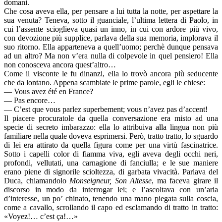
domani.
Che cosa aveva ella, per pensare a lui tutta la notte, per aspettare la
sua venuta? Teneva, sotto il guanciale, l’ultima lettera di Paolo, in
cui l’assente scioglieva quasi un inno, in cui con ardore più vivo,
con devozione più supplice, parlava della sua memoria, implorava il
suo ritorno. Ella apparteneva a quell’uomo; perchè dunque pensava
ad un altro? Ma non v’era nulla di colpevole in quel pensiero! Ella
non conosceva ancora quest’altro…
Come il visconte le fu dinanzi, ella lo trovò ancora più seducente
che da lontano. Appena scambiate le prime parole, egli le chiese:
— Vous avez été en France?
— Pas encore…
— C’est que vous parlez superbement; vous n’avez pas d’accent!
Il piacere procuratole da quella conversazione era misto ad una
specie di secreto imbarazzo: ella lo attribuiva alla lingua non più
familiare nella quale doveva esprimersi. Però, tratto tratto, lo sguardo
di lei era attirato da quella figura come per una virtù fascinatrice.
Sotto i capelli color di fiamma viva, egli aveva degli occhi neri,
profondi, vellutati, una carnagione di fanciulla; e le sue maniere
erano piene di signorile scioltezza, di garbata vivacità. Parlava del
Duca, chiamandolo
Monseigneur, Son Altesse
, ma faceva girare il
discorso in modo da interrogar lei; e l’ascoltava con un’aria
d’interesse, un po’ chinato, tenendo una mano piegata sulla coscia,
come a cavallo, scrollando il capo ed esclamando di tratto in tratto:
«Voyez!… c’est ça!…»