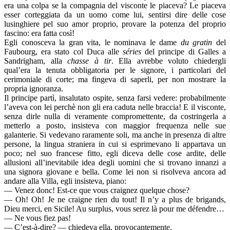
era una colpa se la compagnia del visconte le piaceva? Le piaceva
esser corteggiata da un uomo come lui, sentirsi dire delle cose
lusinghiere pel suo amor proprio, provare la potenza del proprio
fascino: era fatta così!
Egli conosceva la gran vita, le nominava le dame
du gratin
del
Faubourg, era stato col Duca alle
séries
del principe di Galles a
Sandrigham, alla
chasse à tir
. Ella avrebbe voluto chiedergli
qual’era la tenuta obbligatoria per le signore, i particolari del
cerimoniale di corte; ma fingeva di saperli, per non mostrare la
propria ignoranza.
Il principe partì, insalutato ospite, senza farsi vedere: probabilmente
l’aveva con lei perchè non gli era caduta nelle braccia! E il visconte,
senza dirle nulla di veramente compromettente, da costringerla a
metterlo a posto, insisteva con maggior frequenza nelle sue
galanterie. Si vedevano raramente soli, ma anche in presenza di altre
persone, la lingua straniera in cui si esprimevano li appartava un
poco; nel suo francese fitto, egli diceva delle cose ardite, delle
allusioni all’inevitabile idea degli uomini che si trovano innanzi a
una signora giovane e bella. Come lei non si risolveva ancora ad
andare alla Villa, egli insisteva, piano:
— Venez donc! Est-ce que vous craignez quelque chose?
— Oh! Oh! Je ne craigne rien du tout! Il n’y a plus de brigands,
Dieu merci, en Sicile! Au surplus, vous serez là pour me défendre…
— Ne vous fiez pas!
— C’est-à-dire? — chiedeva ella, provocantemente.