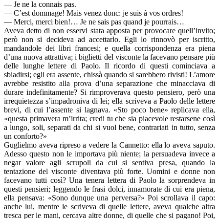
— Je ne la connais pas.
— C’est dommage! Mais venez donc: je suis à vos ordres!
— Merci, merci bien!… Je ne sais pas quand je pourrais…
Aveva detto di non esservi stata apposta per provocare quell’invito;
però non si decideva ad accettarlo. Egli lo rinnovò per iscritto,
mandandole dei libri francesi; e quella corrispondenza era piena
d’una nuova attrattiva; i biglietti del visconte la facevano pensare più
delle lunghe lettere di Paolo. Il ricordo di questi cominciava a
sbiadirsi; egli era assente, chissà quando si sarebbero rivisti! L’amore
avrebbe resistito alla prova d’una separazione che minacciava di
durare indefinitamente? Si rimproverava questo pensiero, però una
irrequietezza s’impadroniva di lei; ella scriveva a Paolo delle lettere
brevi, di cui l’assente si lagnava. «Sto poco bene» replicava ella,
«questa primavera m’irrita; credi tu che sia piacevole restarsene così
a lungo, soli, separati da chi si vuol bene, contrariati in tutto, senza
un conforto?»
Guglielmo aveva ripreso a vedere la Cannetto: ella lo aveva saputo.
Adesso questo non le importava più niente; la persuadeva invece a
negar valore agli scrupoli da cui si sentiva presa, quando la
tentazione del visconte diventava più forte. Uomini e donne non
facevano tutti così? Una tenera lettera di Paolo la sorprendeva in
questi pensieri; leggendo le frasi dolci, innamorate di cui era piena,
ella pensava: «Sono dunque una perversa?» Poi scrollava il capo:
anche lui, mentre le scriveva di quelle lettere, aveva qualche altra
tresca per le mani, cercava altre donne, di quelle che si pagano! Poi,