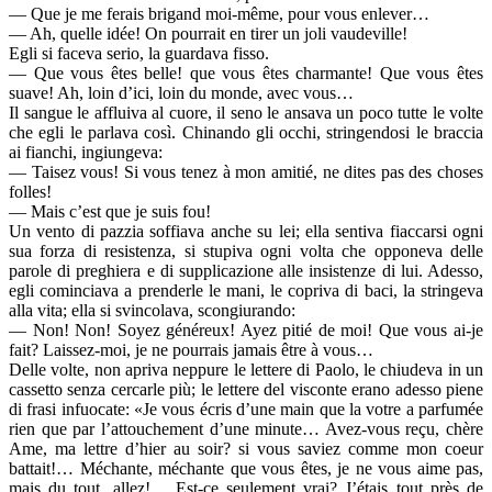
— Que je me ferais brigand moi-même, pour vous enlever…
— Ah, quelle idée! On pourrait en tirer un joli vaudeville!
Egli si faceva serio, la guardava fisso.
— Que vous êtes belle! que vous êtes charmante! Que vous êtes
suave! Ah, loin d’ici, loin du monde, avec vous…
Il sangue le affluiva al cuore, il seno le ansava un poco tutte le volte
che egli le parlava così. Chinando gli occhi, stringendosi le braccia
ai fianchi, ingiungeva:
— Taisez vous! Si vous tenez à mon amitié, ne dites pas des choses
folles!
— Mais c’est que je suis fou!
Un vento di pazzia soffiava anche su lei; ella sentiva fiaccarsi ogni
sua forza di resistenza, si stupiva ogni volta che opponeva delle
parole di preghiera e di supplicazione alle insistenze di lui. Adesso,
egli cominciava a prenderle le mani, le copriva di baci, la stringeva
alla vita; ella si svincolava, scongiurando:
— Non! Non! Soyez généreux! Ayez pitié de moi! Que vous ai-je
fait? Laissez-moi, je ne pourrais jamais être à vous…
Delle volte, non apriva neppure le lettere di Paolo, le chiudeva in un
cassetto senza cercarle più; le lettere del visconte erano adesso piene
di frasi infuocate: «Je vous écris d’une main que la votre a parfumée
rien que par l’attouchement d’une minute… Avez-vous reçu, chère
Ame, ma lettre d’hier au soir? si vous saviez comme mon coeur
battait!… Méchante, méchante que vous êtes, je ne vous aime pas,
mais du tout, allez!… Est-ce seulement vrai? J’étais tout près de