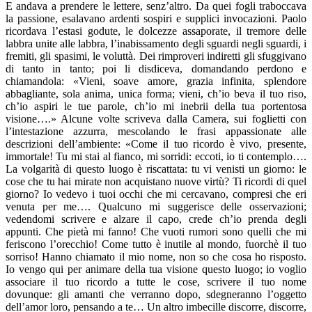
E andava a prendere le lettere, senz’altro. Da quei fogli traboccava
la passione, esalavano ardenti sospiri e supplici invocazioni. Paolo
ricordava l’estasi godute, le dolcezze assaporate, il tremore delle
labbra unite alle labbra, l’inabissamento degli sguardi negli sguardi, i
fremiti, gli spasimi, le voluttà. Dei rimproveri indiretti gli sfuggivano
di tanto in tanto; poi li disdiceva, domandando perdono e
chiamandola: «Vieni, soave amore, grazia infinita, splendore
abbagliante, sola anima, unica forma; vieni, ch’io beva il tuo riso,
ch’io aspiri le tue parole, ch’io mi inebrii della tua portentosa
visione….» Alcune volte scriveva dalla Camera, sui foglietti con
l’intestazione azzurra, mescolando le frasi appassionate alle
descrizioni dell’ambiente: «Come il tuo ricordo è vivo, presente,
immortale! Tu mi stai al fianco, mi sorridi: eccoti, io ti contemplo….
La volgarità di questo luogo è riscattata: tu vi venisti un giorno: le
cose che tu hai mirate non acquistano nuove virtù? Ti ricordi di quel
giorno? Io vedevo i tuoi occhi che mi cercavano, compresi che eri
venuta per me…. Qualcuno mi suggerisce delle osservazioni;
vedendomi scrivere e alzare il capo, crede ch’io prenda degli
appunti. Che pietà mi fanno! Che vuoti rumori sono quelli che mi
feriscono l’orecchio! Come tutto è inutile al mondo, fuorchè il tuo
sorriso! Hanno chiamato il mio nome, non so che cosa ho risposto.
Io vengo qui per animare della tua visione questo luogo; io voglio
associare il tuo ricordo a tutte le cose, scrivere il tuo nome
dovunque: gli amanti che verranno dopo, sdegneranno l’oggetto
dell’amor loro, pensando a te… Un altro imbecille discorre, discorre,