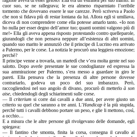
ragione aveva di esser geloso! Ella era un’estranea per suo marito. In
cuor suo, se ne rallegrava; le era almeno risparmiato l’orribile
tormento che dovevano essere le sue carezze. Però scriveva a Paolo
che non si fidava più di restar lontana da lui. Allora egli si umiliava,
diceva di non comprendere come ella potesse amarlo tanto. «Io non
ho nulla per esser degno dell’amor tuo; quanti uomini valgono più di
me!» Ella gli aveva appena risposto protestando contro quelleparole,
giurandogli che non pensava neppure all’esistenza di altri uomini,
quando suo marito le annunziò che il principe di Lucrino era arrivato
a Palermo, per le corse. La notizia le procurò una leggiera emozione;
perchè?
Il principe venne a trovarla, un martedì che v’era molta gente nel suo
salotto. Dopo averle presentate le sue condoglianze ed espressa la
sua ammirazione per Palermo, s’era messo a guardare in giro le
pareti. Ella pensava che la presenza di altre persone dovesse
contrariarlo, godeva un poco del suo imbarazzo. Però,
raccogliendosi nel suo angolo di divano, procurò di metterlo
à son
aise
, chiedendogli degli schiarimenti sulle corse.
— Il
criterium
si corre dai cavalli a due anni, per avere giusto un
criterio su quel che saranno a tre anni. L’
Handicap
è la più stupida,
perchè tutti i cavalli debbono portare un peso, e glie li mettono, così,
a occhio…
E a misura che le altre persone gli rivolgevano delle domande, egli
spiegava:
— Il fantino che smonta, finita la corsa, consegna il cavallo al