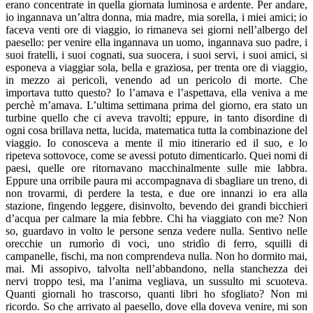
erano concentrate in quella giornata luminosa e ardente. Per andare,
io ingannava un’altra donna, mia madre, mia sorella, i miei amici; io
faceva venti ore di viaggio, io rimaneva sei giorni nell’albergo del
paesello: per venire ella ingannava un uomo, ingannava suo padre, i
suoi fratelli, i suoi cognati, sua suocera, i suoi servi, i suoi amici, si
esponeva a viaggiar sola, bella e graziosa, per trenta ore di viaggio,
in mezzo ai pericoli, venendo ad un pericolo di morte. Che
importava tutto questo? Io l’amava e l’aspettava, ella veniva a me
perchè m’amava. L’ultima settimana prima del giorno, era stato un
turbine quello che ci aveva travolti; eppure, in tanto disordine di
ogni cosa brillava netta, lucida, matematica tutta la combinazione del
viaggio. Io conosceva a mente il mio itinerario ed il suo, e lo
ripeteva sottovoce, come se avessi potuto dimenticarlo. Quei nomi di
paesi, quelle ore ritornavano macchinalmente sulle mie labbra.
Eppure una orribile paura mi accompagnava di sbagliare un treno, di
non trovarmi, di perdere la testa, e due ore innanzi io era alla
stazione, fingendo leggere, disinvolto, bevendo dei grandi bicchieri
d’acqua per calmare la mia febbre. Chi ha viaggiato con me? Non
so, guardavo in volto le persone senza vedere nulla. Sentivo nelle
orecchie un rumorìo di voci, uno stridìo di ferro, squilli di
campanelle, fischi, ma non comprendeva nulla. Non ho dormito mai,
mai. Mi assopivo, talvolta nell’abbandono, nella stanchezza dei
nervi troppo tesi, ma l’anima vegliava, un sussulto mi scuoteva.
Quanti giornali ho trascorso, quanti libri ho sfogliato? Non mi
ricordo. So che arrivato al paesello, dove ella doveva venire, mi son