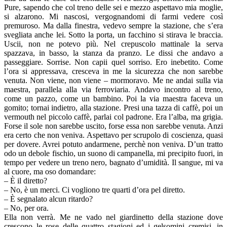
Pure, sapendo che col treno delle sei e mezzo aspettavo mia moglie,
si alzarono. Mi nascosi, vergognandomi di farmi vedere così
premuroso. Ma dalla finestra, vedevo sempre la stazione, che s’era
svegliata anche lei. Sotto la porta, un facchino si stirava le braccia.
Uscii, non ne potevo più. Nel crepuscolo mattinale la serva
spazzava, in basso, la stanza da pranzo. Le dissi che andavo a
passeggiare. Sorrise. Non capii quel sorriso. Ero inebetito. Come
l’ora si appressava, cresceva in me la sicurezza che non sarebbe
venuta. Non viene, non viene – mormoravo. Me ne andai sulla via
maestra, parallela alla via ferroviaria. Andavo incontro al treno,
come un pazzo, come un bambino. Poi la via maestra faceva un
gomito; tornai indietro, alla stazione. Presi una tazza di caffè, poi un
vermouth nel piccolo caffè, parlai col padrone. Era l’alba, ma grigia.
Forse il sole non sarebbe uscito, forse essa non sarebbe venuta. Anzi
era certo che non veniva. Aspettavo per scrupolo di coscienza, quasi
per dovere. Avrei potuto andarmene, perchè non veniva. D’un tratto
odo un debole fischio, un suono di campanella, mi precipito fuori, in
tempo per vedere un treno nero, bagnato d’umidità. Il sangue, mi va
al cuore, ma oso domandare:
– È il diretto?
– No, è un merci. Ci vogliono tre quarti d’ora pel diretto.
– È segnalato alcun ritardo?
– No, per ora.
Ella non verrà. Me ne vado nel giardinetto della stazione dove
crescono le rose delle quattro stagioni ed i gelsomini cremisi, in