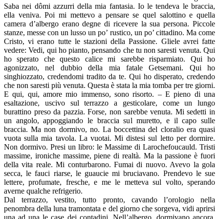
Saba nei dômi azzurri della mia fantasia. Io le tendeva le braccia,
ella veniva. Poi mi mettevo a pensare se quel salottino e quella
camera d’albergo erano degne di ricevere la sua persona. Piccole
stanze, messe con un lusso un po’ rustico, un po’ cittadino. Ma come
Cristo, vi erano tutte le stazioni della Passione. Gliele avrei fatte
vedere: Vedi, qui ho pianto, pensando che tu non saresti venuta. Qui
ho sperato che questo calice mi sarebbe risparmiato. Qui ho
agonizzato, nel dubbio della mia fatale Getsemani. Qui ho
singhiozzato, credendomi tradito da te. Qui ho disperato, credendo
che non saresti più venuta. Questa è stata la mia tomba per tre giorni.
E qui, qui, amore mio immenso, sono risorto. – E pieno di una
esaltazione, uscivo sul terrazzo a gesticolare, come un lungo
burattino preso da pazzia. Forse, non sarebbe venuta. Mi sedetti in
un angolo, appoggiando le braccia sul muretto, e il capo sulle
braccia. Ma non dormivo, no. La boccettina del cloralio era quasi
vuota sulla mia tavola. La vuotai. Mi distesi sul letto per dormire.
Non dormivo. Presi un libro: le Massime di Larochefoucauld. Tristi
massime, ironiche massime, piene di realtà. Ma la passione è fuori
della vita reale. Mi conturbarono. Fumai di nuovo. Avevo la gola
secca, le fauci riarse, le guaucie mi bruciavano. Prendevo le sue
lettere, profumate, fresche, e me le metteva sul volto, sperando
averne qualche refrigerio.
Dal terrazzo, vestito, tutto pronto, cavando l’orologio nella
penombra della luna tramontata e del giorno che sorgeva, vidi aprirsi
una ad una le case dei contadini. Nell’albergo, dormivano ancora.