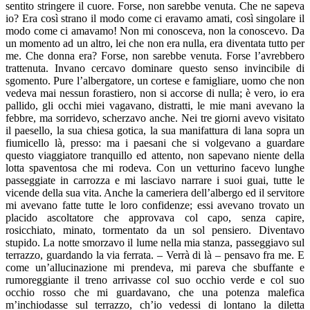
sentito stringere il cuore. Forse, non sarebbe venuta. Che ne sapeva
io? Era così strano il modo come ci eravamo amati, così singolare il
modo come ci amavamo! Non mi conosceva, non la conoscevo. Da
un momento ad un altro, lei che non era nulla, era diventata tutto per
me. Che donna era? Forse, non sarebbe venuta. Forse l’avrebbero
trattenuta. Invano cercavo dominare questo senso invincibile di
sgomento. Pure l’albergatore, un cortese e famigliare, uomo che non
vedeva mai nessun forastiero, non si accorse di nulla; è vero, io era
pallido, gli occhi miei vagavano, distratti, le mie mani avevano la
febbre, ma sorridevo, scherzavo anche. Nei tre giorni avevo visitato
il paesello, la sua chiesa gotica, la sua manifattura di lana sopra un
fiumicello là, presso: ma i paesani che si volgevano a guardare
questo viaggiatore tranquillo ed attento, non sapevano niente della
lotta spaventosa che mi rodeva. Con un vetturino facevo lunghe
passeggiate in carrozza e mi lasciavo narrare i suoi guai, tutte le
vicende della sua vita. Anche la cameriera dell’albergo ed il servitore
mi avevano fatte tutte le loro confidenze; essi avevano trovato un
placido ascoltatore che approvava col capo, senza capire,
rosicchiato, minato, tormentato da un sol pensiero. Diventavo
stupido. La notte smorzavo il lume nella mia stanza, passeggiavo sul
terrazzo, guardando la via ferrata. – Verrà di là – pensavo fra me. E
come un’allucinazione mi prendeva, mi pareva che sbuffante e
rumoreggiante il treno arrivasse col suo occhio verde e col suo
occhio rosso che mi guardavano, che una potenza malefica
m’inchiodasse sul terrazzo, ch’io vedessi di lontano la diletta