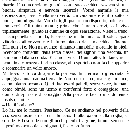
ritardo. Una lucertola mi guarda con i suoi occhietti sospettosi, una
buona, simpatica e nervosa lucertola. Vorrei narrarle la mia
disperazione, perchè ella non verrà. Un carabiniere è ritto sotto la
porta; non mi guarda. Vorrei dirgli quanto son disperato, poichè ella
non verrà. Gli ultimi minuti; prima che il treno arrivi, io li vivo
triplicatamente, giunto al culmine di ogni sensazione. Viene il treno,
la campanella è stridula, le orecchie mi tintinnano. Il sole appare
vittorioso all’orizzonte e il fumo bianco della macchina s’indora.
Ella non vi è. Non mi avanzo, rimango immobile, morendo in piedi.
Scendono contadini dalla terza classe; dei signori una vecchia, un
bambino dalla seconda. Ella non vi è. D’un tratto, lontano, nella
penultima carrozza di prima classe, allo sportello non fa che apparire
e scomparire un volto smorto.
Mi trovo la forza di aprire la portiera. In una mano ghiacciata, è
appoggiata una manina tremante. Non ci parliamo, ma ci guardiamo,
camminiamo accanto. Quei due esseri pallidi, senza voce, tremanti
come bimbi, sono un uomo a trent’anni forte e coraggioso, una
donna di spirito e di coraggio. Alla porta le faccio una domanda
insulsa, inutile.
– Hai il biglietto?
Lo ha, me lo mostra. Passiamo. Ce ne andiamo nel polverìo della
via, senza osare di darci il braccio. L’albergatore dalla soglia, ci
sorride. Ella sorride con gli occhi pieni di lagrime, io non sento che
il profumo acuto dei suoi guanti, il suo profumo…