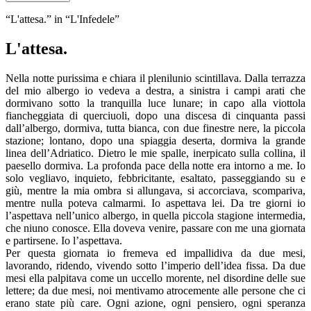
“L'attesa.” in “L'Infedele”
L'attesa.
Nella notte purissima e chiara il plenilunio scintillava. Dalla terrazza
del mio albergo io vedeva a destra, a sinistra i campi arati che
dormivano sotto la tranquilla luce lunare; in capo alla viottola
fiancheggiata di querciuoli, dopo una discesa di cinquanta passi
dall’albergo, dormiva, tutta bianca, con due finestre nere, la piccola
stazione; lontano, dopo una spiaggia deserta, dormiva la grande
linea dell’Adriatico. Dietro le mie spalle, inerpicato sulla collina, il
paesello dormiva. La profonda pace della notte era intorno a me. Io
solo vegliavo, inquieto, febbricitante, esaltato, passeggiando su e
giù, mentre la mia ombra si allungava, si accorciava, scompariva,
mentre nulla poteva calmarmi. Io aspettava lei. Da tre giorni io
l’aspettava nell’unico albergo, in quella piccola stagione intermedia,
che niuno conosce. Ella doveva venire, passare con me una giornata
e partirsene. Io l’aspettava.
Per questa giornata io fremeva ed impallidiva da due mesi,
lavorando, ridendo, vivendo sotto l’imperio dell’idea fissa. Da due
mesi ella palpitava come un uccello morente, nel disordine delle sue
lettere; da due mesi, noi mentivamo atrocemente alle persone che ci
erano state più care. Ogni azione, ogni pensiero, ogni speranza