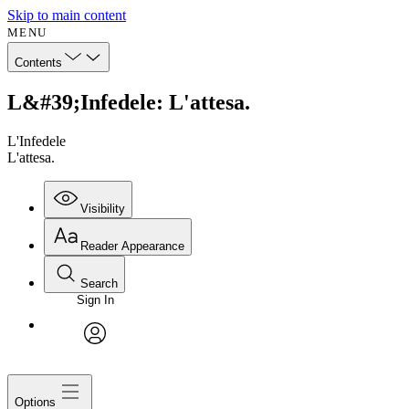
Skip to main content
MENU
Contents
L&#39;Infedele: L'attesa.
L'Infedele
L'attesa.
Visibility
Reader Appearance
Search
Sign In
avatar
Options