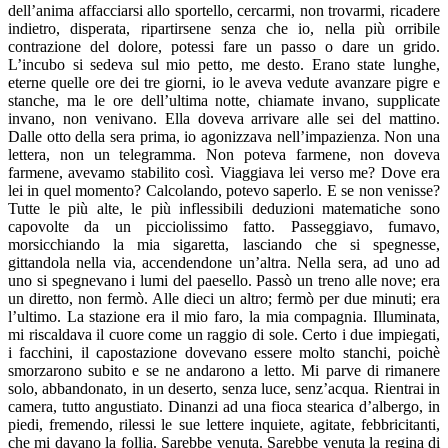
dell’anima affacciarsi allo sportello, cercarmi, non trovarmi, ricadere
indietro, disperata, ripartirsene senza che io, nella più orribile
contrazione del dolore, potessi fare un passo o dare un grido.
L’incubo si sedeva sul mio petto, me desto. Erano state lunghe,
eterne quelle ore dei tre giorni, io le aveva vedute avanzare pigre e
stanche, ma le ore dell’ultima notte, chiamate invano, supplicate
invano, non venivano. Ella doveva arrivare alle sei del mattino.
Dalle otto della sera prima, io agonizzava nell’impazienza. Non una
lettera, non un telegramma. Non poteva farmene, non doveva
farmene, avevamo stabilito così. Viaggiava lei verso me? Dove era
lei in quel momento? Calcolando, potevo saperlo. E se non venisse?
Tutte le più alte, le più inflessibili deduzioni matematiche sono
capovolte da un picciolissimo fatto. Passeggiavo, fumavo,
morsicchiando la mia sigaretta, lasciando che si spegnesse,
gittandola nella via, accendendone un’altra. Nella sera, ad uno ad
uno si spegnevano i lumi del paesello. Passò un treno alle nove; era
un diretto, non fermò. Alle dieci un altro; fermò per due minuti; era
l’ultimo. La stazione era il mio faro, la mia compagnia. Illuminata,
mi riscaldava il cuore come un raggio di sole. Certo i due impiegati,
i facchini, il capostazione dovevano essere molto stanchi, poichè
smorzarono subito e se ne andarono a letto. Mi parve di rimanere
solo, abbandonato, in un deserto, senza luce, senz’acqua. Rientrai in
camera, tutto angustiato. Dinanzi ad una fioca stearica d’albergo, in
piedi, fremendo, rilessi le sue lettere inquiete, agitate, febbricitanti,
che mi davano la follia. Sarebbe venuta. Sarebbe venuta la regina di