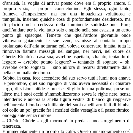
d’ansietà, la voglia di arrivar presto dove era il proprio amore, il
proprio vizio, la propria consuetudine. Egli stesso, ogni tanto,
fremeva d’impazienza: ma era una impazienza voluttuosa e
tranquilla, insieme; qualche cosa di profondamente desideroso, ma
di placido nella certezza della imminente soddisfazione. Pure,
quell’andare per le vie, tutto solo e rapido nella sua estasi, a un certo
punto gli spiacque. Temette che quell’ardore giovanile onde
vibravano gaiamente le sue vene, svanisse al contatto troppo
prolungato dell’aria notturna: egli voleva conservare, intatta, tutta la
rinnovata fiamma messagli nel sangue, nei nervi, nel cuore da
Chérie. Rientrò a casa sua; avrebbe aspettato, sdraiato, tentando di
leggere – avrebbe potuto leggere? – tentando di sognare – oh,
avrebbe certo sognato! – sino all’ora di recarsi direttamente dalla
bella e ammaliante donna.
Subito, in casa, fece accendere dal suo servo tutti i lumi: non amava
le penombre, quel suo rigoglio di vita: aveva necessità di chiarore
largo, di visioni nitide e precise. Si gittò in una poltrona, prese un
libro: ma i suoi occhi s’immobilizzarono sovra le righe nere, senza
intenderle: e ancora la snella figura vestita di bianco gli riapparve
nell’aureola bionda e scintillante dei suoi capelli arruffati di bimba,
col collo un po’ gracile fra i merletti della vestaglia e il passo ritmico,
ondeggiante senza rumore.
– Chérie, Chérie – egli mormorò in preda a uno struggimento di
tenerezza.
E immediatamente un ricordo lo colpì. Questo innamoramento così