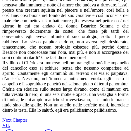
pensava alla imminente notte di amore che andava a ritrovare, lassù,
presso una creatura squisita nel piacere e nell’amore, così bella e
così fine: così buona nel fondo del suo carattere e così inconscia del
male che commetteva. Un batticuore gli cresceva nel petto: così nel
giorno in cui era andato da donna Beatrice Somma e che
rimproverato dolcemente da costei, che fosse più tardi del
convenuto, egli aveva infranto il suo orologio, sotto il piede
rabbioso! Lo stesso palpito: e dopo, non aveva egli desiderato,
tenacemente, che nessun orologio esistesse più, perchè donna
Beatrice non conoscesse mai l’ora, mai più, e non si accorgesse dei
suoi continui ritardi? Che fastidiose memorie!
Il villino di Chérie era immerso nell’ombra: egli suonò il campanello
del cancello: esso si schiuse, senza che nessuno comparisse ad
aprirlo. Cautamente egli camminò sul terreno del viale: palpitava,
d’ansietà. Nessuno, nell’immensa anticamera vuota: egli lasciò il
cappello e il soprabito e penetrò nel salone, pieno di tenui penombre.
Chérie era sdraiata sullo stesso largo divano, come al mattino: era
tutta vestita di nero, di una seta molle e opaca, una vestaglia a forma
di tunica, le cui ampie maniche si rovesciavano, lasciando le braccia
nude sino alle spalle. Non un anello nelle perfette mani, incrociate
dietro la testa. Ella lo salutò, egli era pallidissimo: pallidissimo.
Next Chapter
VII.