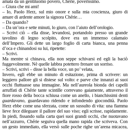
amata da un gentiluomo povero, Chérie, poverissimo.
– Giura che mi ami!
– Io, Paolo Herz, sul mio onore e sulla mia coscienza, giuro di
amare di ardente amore la signora Chérie…
– Da quando?
– Da un’ora e sette minuti, lo giuro, con l’aiuto dell’orologio.
– Scrivi ciò – ella disse, levandosi, portandolo presso un grande
tavolino di legno scolpito, dove era un immenso calamaio
dell’Impero. Gli dette un largo foglio di carta bianca, una penna
d’oca e chinandosi su lui, ripetette:
– Scrivi.
Ma mentre si chinava, ella non seppe schivarsi ed egli la baciò
fuggevolmente. Nè quelle labbra potettero frenare un sorriso.
– Scrivi, scrivi – disse la bella voce, un po’ velata,
Invero, egli ebbe un minuto di esitazione, prima di scrivere: un
leggiero pallore gli si distese sul volto: e parve che innanzi ai suoi
occhi fluttuasse una immagine. Ma nell’aureola bionda dei capelli
arruffati di Chérie tante scintille correvano gaiamente, attraverso il
fiore rosso della bocca schiusa come un anello, i bianchissimi denti
guardavano
, guardavano ridendo e infondendo giocondità. Paolo
Herz ebbe come una sferzata, come un sussulto di vita: una fiamma
lieve fece dileguare il pallore del suo viso; egli scrisse, rapidamente.
In piedi, fissando sulla carta quei suoi grandi occhi, che nuotavano
nell’azzurro, Chérie seguiva quella mano rapida che scriveva. Con
un gesto immediato, ella versò sulle poche righe un’arena micacea,