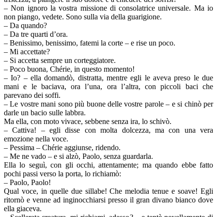
– Non ignoro la vostra missione di consolatrice universale. Ma io
non piango, vedete. Sono sulla via della guarigione.
– Da quando?
– Da tre quarti d’ora.
– Benissimo, benissimo, fatemi la corte – e rise un poco.
– Mi accettate?
– Si accetta sempre un corteggiatore.
– Poco buona, Chérie, in questo momento!
– Io? – ella domandò, distratta, mentre egli le aveva preso le due
mani e le baciava, ora l’una, ora l’altra, con piccoli baci che
parevano dei soffi.
– Le vostre mani sono più buone delle vostre parole – e si chinò per
darle un bacio sulle labbra.
Ma ella, con moto vivace, sebbene senza ira, lo schivò.
– Cattiva! – egli disse con molta dolcezza, ma con una vera
emozione nella voce.
– Pessima – Chérie aggiunse, ridendo.
– Me ne vado – e si alzò, Paolo, senza guardarla.
Ella lo seguì, con gli occhi, attentamente; ma quando ebbe fatto
pochi passi verso la porta, lo richiamò:
– Paolo, Paolo!
Qual voce, in quelle due sillabe! Che melodia tenue e soave! Egli
ritornò e venne ad inginocchiarsi presso il gran divano bianco dove
ella giaceva.