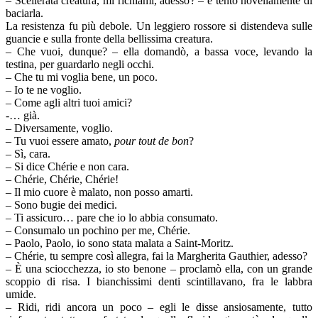
– Scellerata creatura, mi richiami, adesso? – e tentò novellamente di
baciarla.
La resistenza fu più debole. Un leggiero rossore si distendeva sulle
guancie e sulla fronte della bellissima creatura.
– Che vuoi, dunque? – ella domandò, a bassa voce, levando la
testina, per guardarlo negli occhi.
– Che tu mi voglia bene, un poco.
– Io te ne voglio.
– Come agli altri tuoi amici?
-… già.
– Diversamente, voglio.
– Tu vuoi essere amato,
pour tout de bon
?
– Sì, cara.
– Si dice Chérie e non cara.
– Chérie, Chérie, Chérie!
– Il mio cuore è malato, non posso amarti.
– Sono bugie dei medici.
– Ti assicuro… pare che io lo abbia consumato.
– Consumalo un pochino per me, Chérie.
– Paolo, Paolo, io sono stata malata a Saint-Moritz.
– Chérie, tu sempre così allegra, fai la Margherita Gauthier, adesso?
– È una sciocchezza, io sto benone – proclamò ella, con un grande
scoppio di risa. I bianchissimi denti scintillavano, fra le labbra
umide.
– Ridi, ridi ancora un poco – egli le disse ansiosamente, tutto