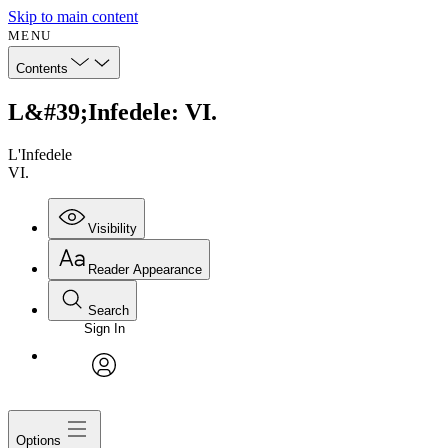
Skip to main content
MENU
Contents
L&#39;Infedele: VI.
L'Infedele
VI.
Visibility
Reader Appearance
Search
Sign In
avatar
Options