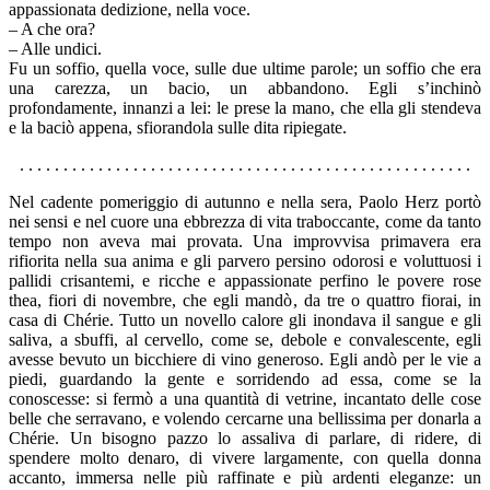
appassionata dedizione, nella voce.
– A che ora?
– Alle undici.
Fu un soffio, quella voce, sulle due ultime parole; un soffio che era
una carezza, un bacio, un abbandono. Egli s’inchinò
profondamente, innanzi a lei: le prese la mano, che ella gli stendeva
e la baciò appena, sfiorandola sulle dita ripiegate.
. . . . . . . . . . . . . . . . . . . . . . . . . . . . . . . . . . . . . . . . . . . . . . . . . . . .
Nel cadente pomeriggio di autunno e nella sera, Paolo Herz portò
nei sensi e nel cuore una ebbrezza di vita traboccante, come da tanto
tempo non aveva mai provata. Una improvvisa primavera era
rifiorita nella sua anima e gli parvero persino odorosi e voluttuosi i
pallidi crisantemi, e ricche e appassionate perfino le povere rose
thea, fiori di novembre, che egli mandò, da tre o quattro fiorai, in
casa di Chérie. Tutto un novello calore gli inondava il sangue e gli
saliva, a sbuffi, al cervello, come se, debole e convalescente, egli
avesse bevuto un bicchiere di vino generoso. Egli andò per le vie a
piedi, guardando la gente e sorridendo ad essa, come se la
conoscesse: si fermò a una quantità di vetrine, incantato delle cose
belle che serravano, e volendo cercarne una bellissima per donarla a
Chérie. Un bisogno pazzo lo assaliva di parlare, di ridere, di
spendere molto denaro, di vivere largamente, con quella donna
accanto, immersa nelle più raffinate e più ardenti eleganze: un