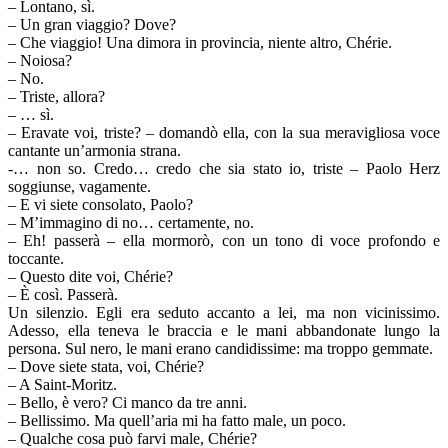
– Lontano, sì.
– Un gran viaggio? Dove?
– Che viaggio! Una dimora in provincia, niente altro, Chérie.
– Noiosa?
– No.
– Triste, allora?
– … sì.
– Eravate voi, triste? – domandò ella, con la sua meravigliosa voce
cantante un’armonia strana.
-… non so. Credo… credo che sia stato io, triste – Paolo Herz
soggiunse, vagamente.
– E vi siete consolato, Paolo?
– M’immagino di no… certamente, no.
– Eh! passerà – ella mormorò, con un tono di voce profondo e
toccante.
– Questo dite voi, Chérie?
– È così. Passerà.
Un silenzio. Egli era seduto accanto a lei, ma non vicinissimo.
Adesso, ella teneva le braccia e le mani abbandonate lungo la
persona. Sul nero, le mani erano candidissime: ma troppo gemmate.
– Dove siete stata, voi, Chérie?
– A Saint-Moritz.
– Bello, è vero? Ci manco da tre anni.
– Bellissimo. Ma quell’aria mi ha fatto male, un poco.
– Qualche cosa può farvi male, Chérie?