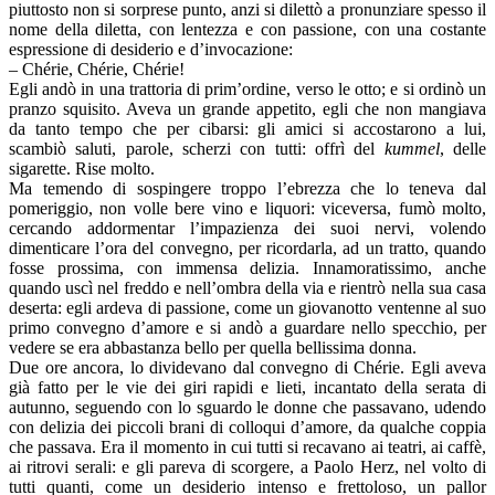
piuttosto non si sorprese punto, anzi si dilettò a pronunziare spesso il
nome della diletta, con lentezza e con passione, con una costante
espressione di desiderio e d’invocazione:
– Chérie, Chérie, Chérie!
Egli andò in una trattoria di prim’ordine, verso le otto; e si ordinò un
pranzo squisito. Aveva un grande appetito, egli che non mangiava
da tanto tempo che per cibarsi: gli amici si accostarono a lui,
scambiò saluti, parole, scherzi con tutti: offrì del
kummel
, delle
sigarette. Rise molto.
Ma temendo di sospingere troppo l’ebrezza che lo teneva dal
pomeriggio, non volle bere vino e liquori: viceversa, fumò molto,
cercando addormentar l’impazienza dei suoi nervi, volendo
dimenticare l’ora del convegno, per ricordarla, ad un tratto, quando
fosse prossima, con immensa delizia. Innamoratissimo, anche
quando uscì nel freddo e nell’ombra della via e rientrò nella sua casa
deserta: egli ardeva di passione, come un giovanotto ventenne al suo
primo convegno d’amore e si andò a guardare nello specchio, per
vedere se era abbastanza bello per quella bellissima donna.
Due ore ancora, lo dividevano dal convegno di Chérie. Egli aveva
già fatto per le vie dei giri rapidi e lieti, incantato della serata di
autunno, seguendo con lo sguardo le donne che passavano, udendo
con delizia dei piccoli brani di colloqui d’amore, da qualche coppia
che passava. Era il momento in cui tutti si recavano ai teatri, ai caffè,
ai ritrovi serali: e gli pareva di scorgere, a Paolo Herz, nel volto di
tutti quanti, come un desiderio intenso e frettoloso, un pallor