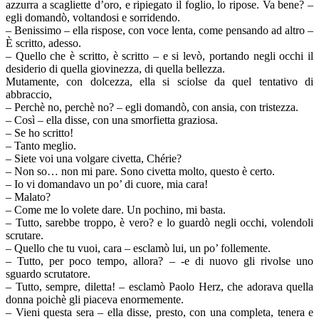
azzurra a scagliette d’oro, e ripiegato il foglio, lo ripose. Va bene? –
egli domandò, voltandosi e sorridendo.
– Benissimo – ella rispose, con voce lenta, come pensando ad altro –
È scritto, adesso.
– Quello che è scritto, è scritto – e si levò, portando negli occhi il
desiderio di quella giovinezza, di quella bellezza.
Mutamente, con dolcezza, ella si sciolse da quel tentativo di
abbraccio,
– Perchè no, perchè no? – egli domandò, con ansia, con tristezza.
– Così – ella disse, con una smorfietta graziosa.
– Se ho scritto!
– Tanto meglio.
– Siete voi una volgare civetta, Chérie?
– Non so… non mi pare. Sono civetta molto, questo è certo.
– Io vi domandavo un po’ di cuore, mia cara!
– Malato?
– Come me lo volete dare. Un pochino, mi basta.
– Tutto, sarebbe troppo, è vero? e lo guardò negli occhi, volendoli
scrutare.
– Quello che tu vuoi, cara – esclamò lui, un po’ follemente.
– Tutto, per poco tempo, allora? – -e di nuovo gli rivolse uno
sguardo scrutatore.
– Tutto, sempre, diletta! – esclamò Paolo Herz, che adorava quella
donna poichè gli piaceva enormemente.
– Vieni questa sera – ella disse, presto, con una completa, tenera e