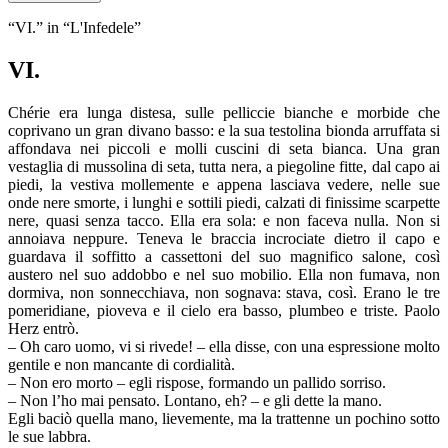
“VI.” in “L'Infedele”
VI.
Chérie era lunga distesa, sulle pelliccie bianche e morbide che
coprivano un gran divano basso: e la sua testolina bionda arruffata si
affondava nei piccoli e molli cuscini di seta bianca. Una gran
vestaglia di mussolina di seta, tutta nera, a piegoline fitte, dal capo ai
piedi, la vestiva mollemente e appena lasciava vedere, nelle sue
onde nere smorte, i lunghi e sottili piedi, calzati di finissime scarpette
nere, quasi senza tacco. Ella era sola: e non faceva nulla. Non si
annoiava neppure. Teneva le braccia incrociate dietro il capo e
guardava il soffitto a cassettoni del suo magnifico salone, così
austero nel suo addobbo e nel suo mobilio. Ella non fumava, non
dormiva, non sonnecchiava, non sognava: stava, così. Erano le tre
pomeridiane, pioveva e il cielo era basso, plumbeo e triste. Paolo
Herz entrò.
– Oh caro uomo, vi si rivede! – ella disse, con una espressione molto
gentile e non mancante di cordialità.
– Non ero morto – egli rispose, formando un pallido sorriso.
– Non l’ho mai pensato. Lontano, eh? – e gli dette la mano.
Egli baciò quella mano, lievemente, ma la trattenne un pochino sotto
le sue labbra.