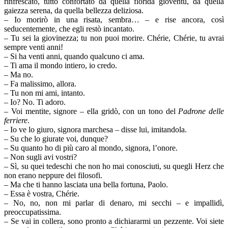
rinfrescato, tutto confortato da quella florida gioventù, da quella
gaiezza serena, da quella bellezza deliziosa.
– Io morirò in una risata, sembra… – e rise ancora, così
seducentemente, che egli restò incantato.
– Tu sei la giovinezza; tu non puoi morire. Chérie, Chérie, tu avrai
sempre venti anni!
– Si ha venti anni, quando qualcuno ci ama.
– Ti ama il mondo intiero, io credo.
– Ma no.
– Fa malissimo, allora.
– Tu non mi ami, intanto.
– Io? No. Ti adoro.
– Voi mentite, signore – ella gridò, con un tono del
Padrone delle
ferriere
.
– Io ve lo giuro, signora marchesa – disse lui, imitandola.
– Su che lo giurate voi, dunque?
– Su quanto ho di più caro al mondo, signora, l’onore.
– Non sugli avi vostri?
– Sì, su quei tedeschi che non ho mai conosciuti, su quegli Herz che
non erano neppure dei filosofi.
– Ma che ti hanno lasciata una bella fortuna, Paolo.
– Essa è vostra, Chérie.
– No, no, non mi parlar di denaro, mi secchi – e impallidì,
preoccupatissima.
– Se vai in collera, sono pronto a dichiararmi un pezzente. Voi siete