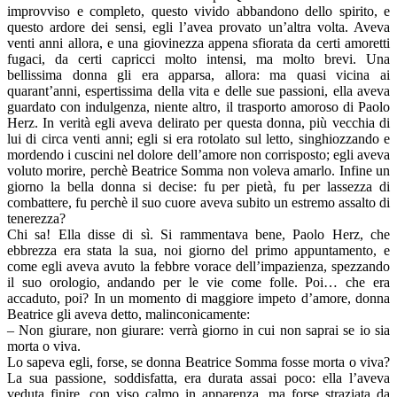
improvviso e completo, questo vivido abbandono dello spirito, e
questo ardore dei sensi, egli l’avea provato un’altra volta. Aveva
venti anni allora, e una giovinezza appena sfiorata da certi amoretti
fugaci, da certi capricci molto intensi, ma molto brevi. Una
bellissima donna gli era apparsa, allora: ma quasi vicina ai
quarant’anni, espertissima della vita e delle sue passioni, ella aveva
guardato con indulgenza, niente altro, il trasporto amoroso di Paolo
Herz. In verità egli aveva delirato per questa donna, più vecchia di
lui di circa venti anni; egli si era rotolato sul letto, singhiozzando e
mordendo i cuscini nel dolore dell’amore non corrisposto; egli aveva
voluto morire, perchè Beatrice Somma non voleva amarlo. Infine un
giorno la bella donna si decise: fu per pietà, fu per lassezza di
combattere, fu perchè il suo cuore aveva subito un estremo assalto di
tenerezza?
Chi sa! Ella disse di sì. Si rammentava bene, Paolo Herz, che
ebbrezza era stata la sua, noi giorno del primo appuntamento, e
come egli aveva avuto la febbre vorace dell’impazienza, spezzando
il suo orologio, andando per le vie come folle. Poi… che era
accaduto, poi? In un momento di maggiore impeto d’amore, donna
Beatrice gli aveva detto, malinconicamente:
– Non giurare, non giurare: verrà giorno in cui non saprai se io sia
morta o viva.
Lo sapeva egli, forse, se donna Beatrice Somma fosse morta o viva?
La sua passione, soddisfatta, era durata assai poco: ella l’aveva
veduta finire, con viso calmo in apparenza, ma forse straziata da