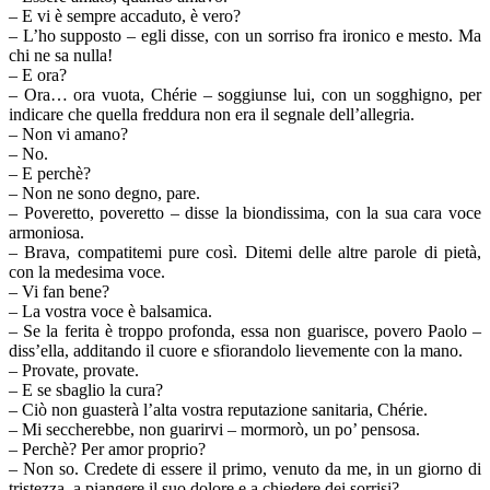
– E vi è sempre accaduto, è vero?
– L’ho supposto – egli disse, con un sorriso fra ironico e mesto. Ma
chi ne sa nulla!
– E ora?
– Ora… ora vuota, Chérie – soggiunse lui, con un sogghigno, per
indicare che quella freddura non era il segnale dell’allegria.
– Non vi amano?
– No.
– E perchè?
– Non ne sono degno, pare.
– Poveretto, poveretto – disse la biondissima, con la sua cara voce
armoniosa.
– Brava, compatitemi pure così. Ditemi delle altre parole di pietà,
con la medesima voce.
– Vi fan bene?
– La vostra voce è balsamica.
– Se la ferita è troppo profonda, essa non guarisce, povero Paolo –
diss’ella, additando il cuore e sfiorandolo lievemente con la mano.
– Provate, provate.
– E se sbaglio la cura?
– Ciò non guasterà l’alta vostra reputazione sanitaria, Chérie.
– Mi seccherebbe, non guarirvi – mormorò, un po’ pensosa.
– Perchè? Per amor proprio?
– Non so. Credete di essere il primo, venuto da me, in un giorno di
tristezza, a piangere il suo dolore e a chiedere dei sorrisi?