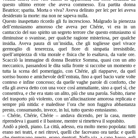
questo ultimo errore che aveva commesso. Era partita donna
Beatrice; sparita. Morta o viva? Aveva delirato per lei: per lei aveva
desiderato la morte: ma non ne sapeva nulla.
Questo inaspettato ricordo gli fu increscioso. Malgrado la pienezza
dell’entusiasmo amoroso che aveva per Chérie, vi era in un
cantuccio del suo spirito un segreto terrore che questo entusiasmo si
diminuisse o svanisse, per qualche ragione misteriosa, per qualche
insidia. Aveva paura di un’insidia, che gli togliesse quel vivace
germoglio di tenerezza, quel fiore di simpatia irresistibile,
quell’ampiezza di vita morale e fisica che lo esaltava, da varie ore.
Scacciò la immagine di donna Beatrice Somma, quasi con un atto
meccanico, passandosi le dita sulla fronte si raccolse un momento e
tutta la scena del pomeriggio, con Chérie, gli riapparve, da quel
sorriso buono e amichevole dell’entrata, fino a quel bacio varie volte
conteso e infine concesso; da quelle vaghe parole di conforto, che
ella gli aveva detto con una voce così ammaliante, sino a quel sì, che
consentiva, e che era stato un alito, più che una parola. Subito, riarse
del trasporto più violento, con un’allucinazione amorosa replicata e
sempre più nitida: e maledisse l’ora che non fuggiva abbastanza
presto, consumando, invece, in lui, tutto questo entusiasmo.
– Chérie, Chérie, Chérie – andava dicendo, per la casa, mentre
riprendeva i guanti e il bastone, mentre si rimetteva il soprabito.
Andò a piedi, piano. La città, adesso, era molto meno popolata: tutti
erano nei teatri, e nei ritrovi, quelli che facevano ora tarda: e quelli
che rientravano presto, erano rientrati. Nella via, a capo basso, egli