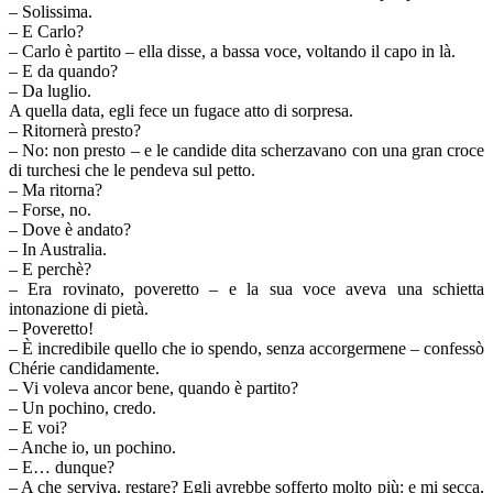
– Solissima.
– E Carlo?
– Carlo è partito – ella disse, a bassa voce, voltando il capo in là.
– E da quando?
– Da luglio.
A quella data, egli fece un fugace atto di sorpresa.
– Ritornerà presto?
– No: non presto – e le candide dita scherzavano con una gran croce
di turchesi che le pendeva sul petto.
– Ma ritorna?
– Forse, no.
– Dove è andato?
– In Australia.
– E perchè?
– Era rovinato, poveretto – e la sua voce aveva una schietta
intonazione di pietà.
– Poveretto!
– È incredibile quello che io spendo, senza accorgermene – confessò
Chérie candidamente.
– Vi voleva ancor bene, quando è partito?
– Un pochino, credo.
– E voi?
– Anche io, un pochino.
– E… dunque?
– A che serviva, restare? Egli avrebbe sofferto molto più: e mi secca,