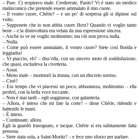
– Pare. Ci respiravo male. Credereste, Paolo? Vi è stato un medico
malinconico che pretende essere ammalato il mio cuore.
– Il vostro cuore, Chérie? – e un po’ di sorpresa gli si dipinse sul
volto.
– Supponete che io non abbia cuore Herz? Quando vi voglio tanto
bene – e la disinvoltura era velata da una espressione sincera.
– Anche io ve ne voglio moltissimo; ma ciò non prova nulla.
– Nulla.
– Come può essere ammalato, il vostro cuore? Siete così florida e
leggiadra!
– Vi piaccio, eh? – diss’ella, con un sincero moto di soddisfazione,
che quasi, escludeva la civetteria.
– Assai.
– Meno male – mormorò la donna, con un discreto sorriso.
– Cioè?
– Era tempo che vi piacessi un poco, abbastanza, moltissimo – ella
proferì, con la bella voce toccante.
– Non è mai tardi – egli soggiunse, con galanteria.
– Allora, è inteso che mi fate la corte? – disse Chérie, ridendo e
battendo le mani.
– È inteso.
– Continuate, allora.
Egli la guardò trasognato, e tacque. Chérie si era subitamente fatta
pensosa.
– Siete stata sola, a Saint-Moritz? – e fece uno sforzo per parlare.