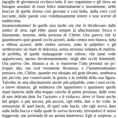
rigoglio di giovinezza eccitava tutto il suo organismo e gli dava un
bisogno assoluto di esser felice materialmente e moralmente, nelle
braccia di quella donna così giovane e così bella, dalla voce così
toccante, dalle parole così voluttuosamente tenere e non scevre di
malinconia.
Innamoratissimo! In quelle non molte ore che lo dividevano dalle
undici di sera, egli ebbe quasi sempre la allucinazione fresca e
fiammante, insieme, della persona di Chérie. Ora pareva che lo
guardassero quei grandi occhi azzurri, dalla cornea non bianca, tutta
a riflessi azzurri, dalle ombre azzurre, sotto le palpebre: e gli
sembravano un mare di dolcezza, senza nessuna velatura di malizia,
di perfidia, di quelle malaugurate cose odiose, che tante volte
appariscono, spesso involontariamente, negli altri occhi femminili.
Ora pareva che, innanzi a sè, si muovesse l’alta persona un po’
troppo alta, ma così veramente flessuosa: e l’innamoratissimo
pensava che, Chérie, quando era sdraiata sul gran divano, sembrava
più piccola, pur conservando la grazia e la nobiltà della sua figura.
Talvolta, in una allucinazione anche più palpabile, sotto i suoi occhi,
a breve distanza, gli sembrava che apparissero e sparissero quelle
mani bianche dalle dita troppo cariche di pietre preziose, dalle vene
di una delicata tinta fra l’azzurro e il violaceo, dove vi fosse anche
del grigio: e più ancora, più ancora, egli ebbe, due o tre volte, la
sensazione di quel bacio, di quel solo bacio, che egli aveva dato
sulla bella bocca e dalla quale lo aveva ricevuto, trovandovi il senso
fuggevole, ma profondo di un aroma misterioso. Egli si sorprese, o