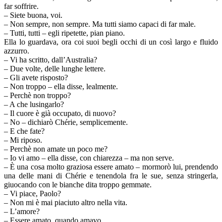
far soffrire.
– Siete buona, voi.
– Non sempre, non sempre. Ma tutti siamo capaci di far male.
– Tutti, tutti – egli ripetette, pian piano.
Ella lo guardava, ora coi suoi begli occhi di un così largo e fluido
azzurro.
– Vi ha scritto, dall’Australia?
– Due volte, delle lunghe lettere.
– Gli avete risposto?
– Non troppo – ella disse, lealmente.
– Perchè non troppo?
– A che lusingarlo?
– Il cuore è già occupato, di nuovo?
– No – dichiarò Chérie, semplicemente.
– E che fate?
– Mi riposo.
– Perchè non amate un poco me?
– Io vi amo – ella disse, con chiarezza – ma non serve.
– È una cosa molto graziosa essere amato – mormorò lui, prendendo
una delle mani di Chérie e tenendola fra le sue, senza stringerla,
giuocando con le bianche dita troppo gemmate.
– Vi piace, Paolo?
– Non mi è mai piaciuto altro nella vita.
– L’amore?
– Essere amato, quando amavo.