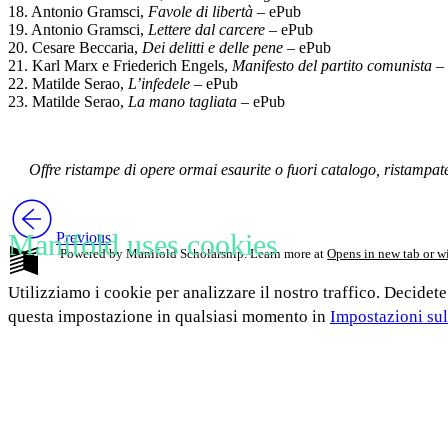
18. Antonio Gramsci,
Favole di libertà
– ePub
19. Antonio Gramsci,
Lettere dal carcere
– ePub
20. Cesare Beccaria,
Dei delitti e delle pene
– ePub
21. Karl Marx e Friederich Engels,
Manifesto del partito comunista
– 
22. Matilde Serao,
L’infedele
– ePub
23. Matilde Serao,
La mano tagliata
– ePub
Offre ristampe di opere ormai esaurite o fuori catalogo, ristampate i
Manifold uses cookies
Previous
Powered by Manifold Scholarship. Learn more at
Opens in new tab or 
Utilizziamo i cookie per analizzare il nostro traffico. Decidete
questa impostazione in qualsiasi momento in
Impostazioni sul