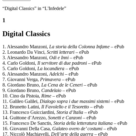
“Digital Classics” in “L'Infedele”
1
Digital Classics
1. Alessandro Manzoni,
La storia della Colonna Infame
– ePub
2. Leonardo Da Vinci,
Scritti letterari
– ePub
3. Alessandro Manzoni,
Odi e Inni
– ePub
4. Carlo Goldoni,
Il servitore di due padroni
– ePub
5. Carlo Goldoni,
La locandiera
– ePub
6. Alessandro Manzoni,
Adelchi
– ePub
7. Giovanni Verga,
Primavera
– ePub
8. Giordano Bruno,
La Cena de le Ceneri
– ePub
9. Giordano Bruno,
Candelaio
– ePub
10. Cino da Pistoia,
Rime
– ePub
11. Galileo Galilei,
Dialogo sopra i due massimi sistemi
– ePub
12. Brunetto Latini,
Il Favolello e il Tesoretto
– ePub
13. Francesco Guicciardini,
Storia d’Italia
– ePub
14. Guittone d’Arezzo,
Sonetti e Canzoni
– ePub
15. Francesco De Sanctis,
Storia della letteratura italiana
– ePub
16. Giovanni Della Casa,
Galateo overo de’ costumi
– ePub
17. Niccolò Machiavelli,
Dell’arte della guerra
– ePub