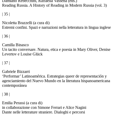
Damiano Rebecchini, Raffaella Vassena (eds.)
Reading Russia. A History of Reading in Modern Russia (vol. 3)
| 35 |
Nicoletta Brazzelli (a cura di)
Estremi confini. Spazi e narrazioni nella letteratura in lingua inglese
| 36 |
Camilla Binasco
Un tacito conversare. Natura, etica e poesia in Mary Oliver, Denise
Levertov e Louise Glück
| 37 |
Gabriele Bizzarri
‘Performar’ Latinoamérica. Estrategias queer de representación y
agenciamiento del Nuevo Mundo en la literatura hispanoamericana
contemporánea
| 38 |
Emilia Perassi (a cura di)
in collaborazione con Simone Ferrari e Alice Nagini
Dante nelle letterature straniere. Dialoghi e percorsi