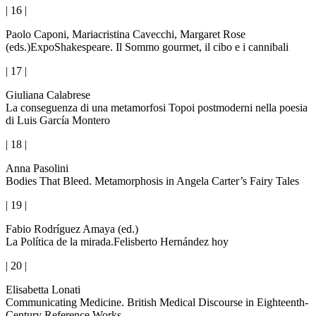
| 16 |
Paolo Caponi, Mariacristina Cavecchi, Margaret Rose
(eds.)
ExpoShakespeare. Il Sommo gourmet, il cibo e i cannibali
| 17 |
Giuliana Calabrese
La conseguenza di una metamorfosi Topoi postmoderni nella poesia
di Luis García Montero
| 18 |
Anna Pasolini
Bodies That Bleed. Metamorphosis in Angela Carter’s Fairy Tales
| 19 |
Fabio Rodríguez Amaya (ed.)
La Política de la mirada.Felisberto Hernández hoy
| 20 |
Elisabetta Lonati
Communicating Medicine. British Medical Discourse in Eighteenth-
Century Reference Works