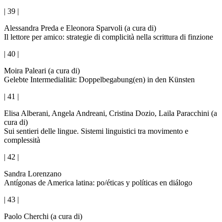
| 39 |
Alessandra Preda e Eleonora Sparvoli (a cura di)
Il lettore per amico: strategie di complicità nella scrittura di finzione
| 40 |
Moira Paleari (a cura di)
Gelebte Intermedialität: Doppelbegabung(en) in den Künsten
| 41 |
Elisa Alberani, Angela Andreani, Cristina Dozio, Laila Paracchini (a
cura di)
Sui sentieri delle lingue. Sistemi linguistici tra movimento e
complessità
| 42 |
Sandra Lorenzano
Antígonas de America latina: po/éticas y políticas en diálogo
| 43 |
Paolo Cherchi (a cura di)