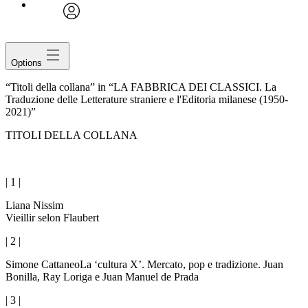
avatar
Options
“Titoli della collana” in “LA FABBRICA DEI CLASSICI. La
Traduzione delle Letterature straniere e l'Editoria milanese (1950-
2021)”
T
ITOLI DELLA COLLANA
| 1 |
Liana Nissim
Vieillir selon Flaubert
| 2 |
Simone Cattaneo
La ‘cultura X’. Mercato, pop e tradizione. Juan
Bonilla, Ray Loriga e Juan Manuel de Prada
| 3 |