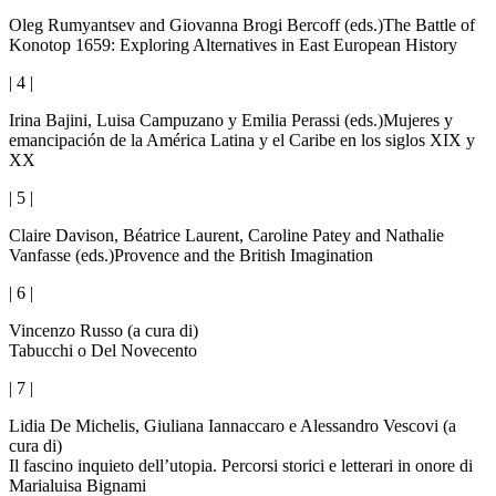
Oleg Rumyantsev and Giovanna Brogi Bercoff (eds.)
The Battle of
Konotop 1659: Exploring Alternatives in East European History
| 4 |
Irina Bajini, Luisa Campuzano y Emilia Perassi (eds.)
Mujeres y
emancipación de la América Latina y el Caribe en los siglos XIX y
XX
| 5 |
Claire Davison, Béatrice Laurent, Caroline Patey and Nathalie
Vanfasse (eds.)
Provence and the British Imagination
| 6 |
Vincenzo Russo (a cura di)
Tabucchi o Del Novecento
| 7 |
Lidia De Michelis, Giuliana Iannaccaro e Alessandro Vescovi (a
cura di)
Il fascino inquieto dell’utopia. Percorsi storici e letterari in onore di
Marialuisa Bignami