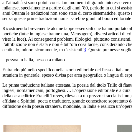
all’attualità si sono potuti constatare
momenti di grande interesse verso
milanese, specialmente a
partire dagli anni ’80, periodo in cui si assist
anni Ottanta le traduzioni non sono state di certo
sistematiche, questo 
senza queste prime traduzioni non si sarebbe giunti
al boom editoriale 
Ricostruendo brevemente
alcune tappe essenziali che hanno portato al
poetiche (tutte
in inglese tranne una,
Mensagem
), diversi articoli di cr
visto la luce). Ai conseguenti problemi filologici, piuttosto consistenti
,
l
’attribuzione non è stata e non è tutt’ora cosa
facile, considerando che 
centinaio, minori sicuramente, ma ‘esistenti
’
3
. Queste premesse voglio
i. pessoa in italia, pessoa a
milano
Entrando più nello specifico nella storia editoriale del Pessoa
italiano
straniera in generale, spesso divisa per area geografica
o lingua di esp
La prima traduzione italiana attestata, la
poesia dal titolo
Trillo di flau
inglesi, nordamericani, portoghesi
…. L’operazione editoriale è a cura
della casa editrice Fratelli Treves, rilevata
a un prezzo stracciatissimo g
affidata a Spiritini, poeta e traduttore, grande
conoscitore soprattutto 
diffusione della poesia straniera, mondiale, in
Italia e realizza un’ope