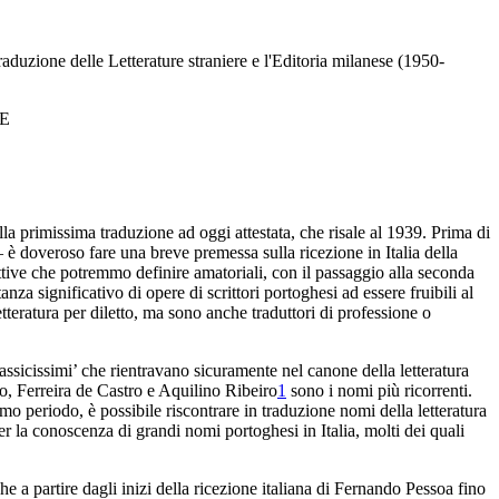
uzione delle Letterature straniere e l'Editoria milanese (1950-
E
lla
primissima traduzione ad oggi attestata, che risale al 1939. Prima
di
 è doveroso fare una breve premessa sulla ricezione in
Italia della
tive che potremmo definire amatoriali, con il passaggio alla seconda
za significativo di opere di scrittori portoghesi ad
essere fruibili al
tteratura per
diletto, ma sono anche traduttori di professione o
assicissimi’ che rientravano sicuramente nel
canone della letteratura
o, Ferreira de Castro e Aquilino
Ribeiro
1
sono i nomi più ricorrenti.
imo periodo, è
possibile riscontrare in traduzione nomi della letteratura
er la conoscenza di grandi nomi portoghesi in Italia, molti
dei quali
che a partire dagli inizi della ricezione italiana
di Fernando Pessoa fino