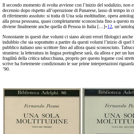
Il secondo
momento di svolta avviene con l’inizio del sodalizio, non
e
decennio dopo rispetto all’operazione di Panarese, lasso
di tempo in c
di riferimento
assoluto: si tratta di
Una sola moltitudine
, opera antolog
alla prosa pessoana, quasi completamente sconosciuta
fino a questo m
diviene finalmente
anche quella di Pessoa in Italia […]»
12
, un’antolo
Nonostante in questi due volumi ci siano alcuni errori filologici
anche 
indubbio che sia soprattutto a
partire da questi volumi l’inizio di quel
pubblico italiano uno scrittore fino ad allora quasi sconosciuto.
Tabucc
straniera: la letteratura in lingua portoghese sarà, da
allora e per un l
fragilità della
critica tabucchiana, proprio per questo legame così strett
scrive ha fortemente condizionato le
sue prime interpretazioni riguard
’90.