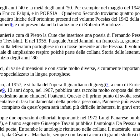
egli anni ’40 e la metà degli anni ’50. Per
esempio: nel maggio del 1945
a Enrico Falqui, e
in
POESIA - Quaderno Secondo
troviamo quattro po
quattro liriche
dell’ortonimo presenti nel volume
Poesias
del 1942 della
uibert
6
e qui presentata nella traduzione di Roberto Bartolozzi.
anieri
a cura di Pietro la Cute che inserisce una
poesia di Fernando Pess
 Trevisini). E nel 1955, Pasquale Aniel Jannini,
un francesista, grande
sulla letteratura portoghese in cui fosse presente anche Pessoa.
Il volum
riale di amplissimo respiro poiché parte
della collana
Storia delle lettera
inizio degli anni ’80.
rici, di varie dimensioni
e con storie molto diverse, sicuramente important
re specializzato in lingua portoghese.
po, al 1957, e
si tratta dell’opera
Il guardiano di greggi
7
,
a
cura di Enri
se
9
, 10 anni dopo, nel 1967, pubblica
una raccolta molto corposa dal ti
l medesimo anno
chiuderà i battenti. Questo è il primo punto di svolta
sost
ntative di fasi fondamentali della poetica pessoana, Panarese
può essere
0
compiuto da quest’opera sarà infatti più difficile imbattersi
in gravi erro
pie due operazioni editoriali importanti:
nel 1972 Luigi Panarese pubbl
), e l’anno seguente Giuseppe Tavani pubblica
l’antologia
Da Pessoa a
del poeta. Entrambe le antologie rientrano nella
collana
Il maestrale
, una
ak, da Césaire a Machado, sempre con lavori a cura
di grandi studiosi de