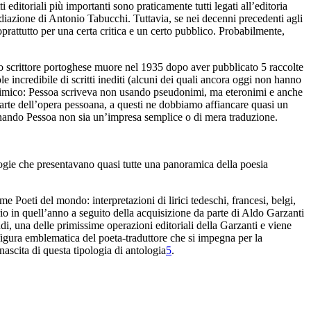
i editoriali più
importanti sono praticamente tutti legati all’editoria
iazione di Antonio Tabucchi. Tuttavia, se nei decenni precedenti
agli
prattutto per una certa critica e un certo
pubblico. Probabilmente,
o scrittore portoghese
muore nel 1935 dopo aver pubblicato 5 raccolte
ole
incredibile di scritti inediti (alcuni dei quali ancora oggi non
hanno
nimico
: Pessoa scriveva non usando pseudonimi, ma eteronimi e anche
rte dell’opera pessoana, a questi
ne dobbiamo affiancare quasi un
rnando Pessoa non sia un’impresa semplice
o di mera traduzione.
ologie che presentavano quasi tutte una panoramica
della poesia
ume
Poeti del mondo: interpretazioni di lirici tedeschi, francesi, belgi,
io in quell’anno a seguito della acquisizione da
parte di Aldo Garzanti
di, una delle primissime operazioni editoriali della
Garzanti e viene
figura emblematica del poeta-traduttore che
si impegna per la
nascita di questa tipologia di antologia
5
.