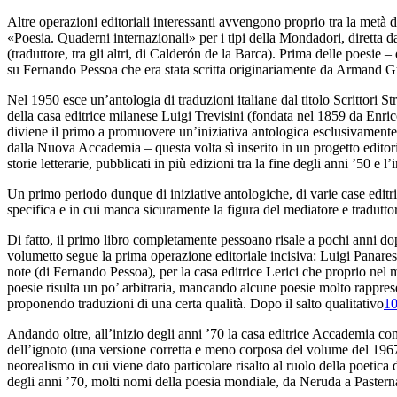
Altre operazioni editoriali interessanti avvengono proprio tra la metà
d
«Poesia. Quaderni internazionali
»
per i tipi della Mondadori, diretta d
(traduttore, tra gli altri
, di Calderón de la Barca). Prima delle poesie – 
su
Fernando Pessoa che era stata scritta originariamente da Armand G
Nel
1950 esce un’antologia di traduzioni italiane dal titolo
Scrittori
Str
della casa editrice milanese Luigi Trevisini (fondata nel
1859 da Enrico
diviene il primo a promuovere un’iniziativa antologica
esclusivamente 
dalla Nuova Accademia – questa volta sì
inserito in un progetto edito
storie letterarie,
pubblicati in più edizioni tra la fine degli anni ’50
e l’
Un primo periodo dunque
di iniziative antologiche, di varie case edit
specifica
e in cui manca sicuramente la figura del mediatore e
tradutto
Di fatto, il primo libro
completamente pessoano risale a pochi anni do
volumetto segue la prima operazione editoriale
incisiva: Luigi Panare
note
(di Fernando Pessoa
), per la casa editrice Lerici che proprio ne
poesie risulta un po’ arbitraria, mancando alcune
poesie molto rapprese
proponendo traduzioni di una certa qualità. Dopo il salto qualitativo
1
Andando oltre, all’inizio degli anni ’
70 la casa editrice Accademia com
dell’ignoto
(una versione corretta e meno corposa del
volume del 1967
neorealismo
in cui viene dato particolare risalto al
ruolo della poetica 
degli
anni ’70, molti nomi della poesia mondiale, da Neruda a
Pastern