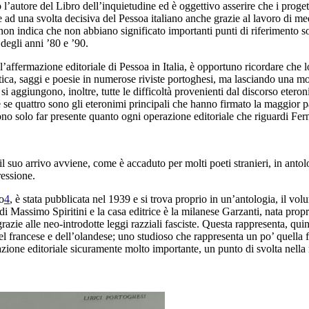
 l’autore del
Libro dell
’inquietudine
ed è oggettivo asserire che i progett
e ad
una svolta decisiva del Pessoa italiano anche grazie al lavoro
di med
non indica che non abbiano significato importanti punti
di riferimento so
degli anni ’80 e ’90.
l’affermazione editoriale di
Pessoa in Italia, è opportuno ricordare che l
itica, saggi
e poesie in numerose riviste portoghesi, ma lasciando una m
 si aggiungono, inoltre, tutte le difficoltà provenienti dal discorso etero
se quattro sono gli eteronimi principali che
hanno firmato la maggior pa
no solo far presente quanto ogni operazione
editoriale che riguardi Fe
, il suo arrivo avviene, come è accaduto per molti
poeti stranieri, in ant
ressione.
to
4
,
è stata pubblicata
nel 1939 e si trova proprio in un’antologia, il
vol
 di
Massimo Spiritini e la casa editrice è la milanese Garzanti,
nata propr
razie alle neo-introdotte leggi razziali
fasciste. Questa rappresenta, quin
del francese e dell’olandese; uno studioso che
rappresenta un po’ quella 
razione editoriale sicuramente molto importante, un
punto di svolta nella 