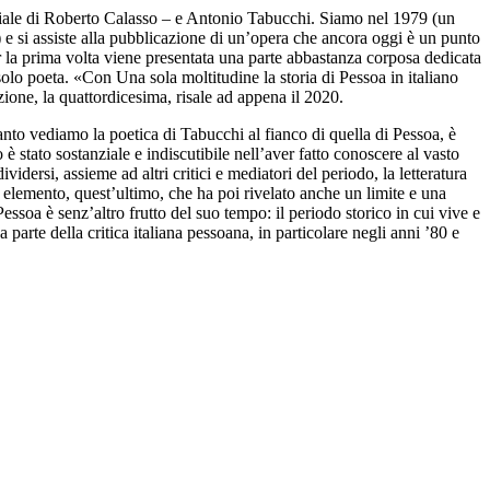
riale di Roberto Calasso – e Antonio Tabucchi. Siamo nel
1979 (un
 e si assiste alla pubblicazione di
un’opera che ancora oggi è un punto
 la prima volta viene presentata una
parte abbastanza corposa dedicata
solo poeta. «Con
Una
sola moltitudine
la storia di Pessoa in italiano
zione, la quattordicesima, risale ad appena il 2020.
uanto vediamo la poetica di Tabucchi al fianco
di quella di Pessoa, è
no
è stato sostanziale e indiscutibile nell’aver fatto conoscere al
vasto
ividersi, assieme ad altri critici e mediatori del periodo,
la letteratura
i, elemento, quest’ultimo, che
ha poi rivelato anche un limite e una
Pessoa è senz’altro frutto del suo tempo: il periodo
storico in cui vive e
 parte della critica italiana
pessoana, in particolare negli anni ’80 e