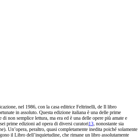
licazione, nel 1986, con la casa
editrice Feltrinelli, de
Il libro
ortunate in assoluto. Questa
edizione italiana è una delle prime
 e di non semplice
lettura, ma era ed è una delle opere più amate
e
i sei prime edizioni
ad opera di diversi curatori
13
, nonostante sia
one). Un’opera, peraltro, quasi completamente inedita poiché
solamente
gono il
Libro dell’inquietudine
, che rimane un
libro assolutamente