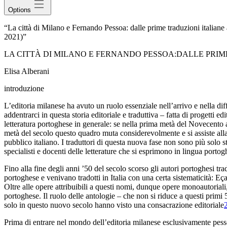
Options
“La città di Milano e Fernando Pessoa: dalle prime traduzioni italia
2021)”
LA CITTÀ DI MILANO E FERNANDO PESSOA
:DALLE PRIM
Elisa Alberani
introduzione
L’editoria milanese
ha avuto un ruolo essenziale nell’arrivo e nella dif
addentrarci in questa storia editoriale e traduttiva – fatta di
progetti edi
letteratura portoghese in generale: se nella prima metà
del Novecento as
metà del secolo questo quadro muta considerevolmente e si assiste
all
pubblico italiano. I traduttori di questa nuova
fase non sono più solo stu
specialisti e
docenti delle letterature che si esprimono in lingua portog
Fino
alla fine degli anni ’50 del secolo scorso gli autori
portoghesi trado
portoghese e venivano tradotti in Italia con
una certa sistematicità: E
Oltre alle opere
attribuibili a questi nomi, dunque opere monoautoriali
portoghese. Il ruolo
delle antologie – che non si riduce a questi primi
solo in questo nuovo secolo hanno visto una
consacrazione editoriale
Prima di entrare nel mondo dell’editoria milanese
esclusivamente pesso