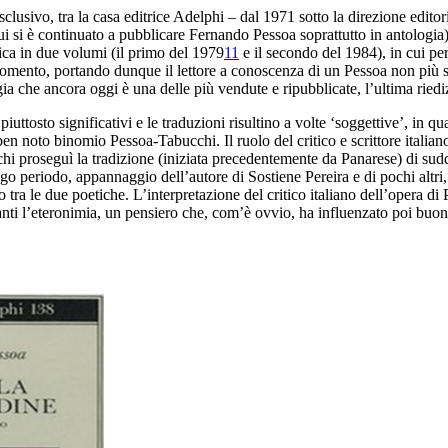
sclusivo, tra la casa editrice Adelphi – dal 1971 sotto la
direzione edito
ui si è continuato a pubblicare Fernando
Pessoa soprattutto in antologia)
ica in
due volumi (il primo del 1979
11
e il secondo del
1984), in cui per
omento, portando dunque il lettore a conoscenza
di un Pessoa non più 
gia che
ancora oggi è una delle più vendute e ripubblicate, l’
ultima riedi
piuttosto significativi e le traduzioni risultino a volte ‘
soggettive’, in q
 ben noto
binomio Pessoa-Tabucchi. Il ruolo del critico e scrittore italia
hi proseguì la tradizione (iniziata precedentemente da Panarese)
di sudd
ungo periodo, appannaggio dell’autore di
Sostiene Pereira
e di pochi altr
o tra le
due poetiche. L’interpretazione del critico italiano dell’opera di
anti l’eteronimia, un pensiero che, com’
è ovvio, ha influenzato poi buona