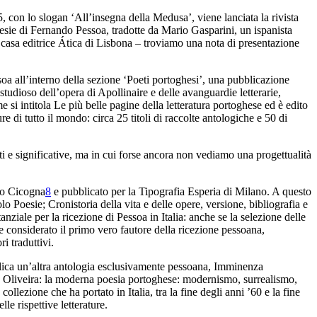
, con lo slogan ‘All’insegna
della Medusa’, viene lanciata la rivista
esie di Fernando Pessoa
, tradotte da Mario Gasparini, un ispanista
 casa
editrice Ática di Lisbona – troviamo una nota di presentazione
oa all’interno della sezione ‘Poeti portoghesi’,
una pubblicazione
 studioso dell’opera di Apollinaire e delle
avanguardie letterarie,
e si intitola
Le più belle pagine della letteratura
portoghese
ed è edito
ture di tutto il mondo
: circa
25 titoli di raccolte antologiche e 50 di
i e significative,
ma in cui forse ancora non vediamo una progettualità
co Cicogna
8
e pubblicato per la Tipografia Esperia
di Milano. A questo
tolo
Poesie; Cronistoria della vita
e delle opere, versione, bibliografia e
anziale per la ricezione di Pessoa in Italia: anche se
la selezione delle
 considerato il primo vero fautore della ricezione pessoana
,
ri traduttivi.
ica un’altra antologia esclusivamente pessoana,
Imminenza
 Oliveira: la moderna poesia portoghese:
modernismo, surrealismo,
 collezione che ha portato in Italia,
tra la fine degli anni ’60 e la fine
lle rispettive letterature.