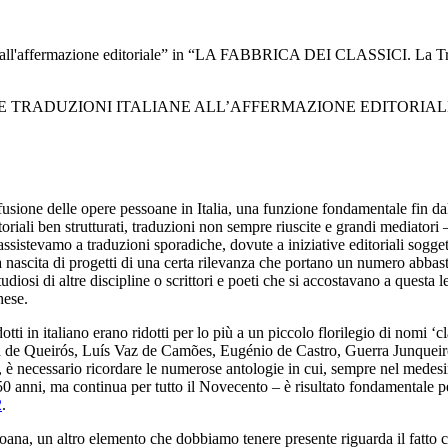
ne all'affermazione editoriale” in “LA FABBRICA DEI CLASSICI. La Trad
E TRADUZIONI ITALIANE ALL’AFFERMAZIONE EDITORIAL
fusione
delle opere pessoane in Italia, una funzione fondamentale fin da
toriali ben strutturati, traduzioni non sempre riuscite e grandi
mediatori –
sistevamo a traduzioni sporadiche, dovute a iniziative editoriali
sogget
a nascita di progetti di una certa rilevanza che portano
un numero abbastan
diosi di altre discipline o
scrittori e poeti che si accostavano a questa le
hese.
tti in italiano erano ridotti per lo più a
un piccolo florilegio di nomi ‘cl
ça de Queirós, Luís Vaz de Camões
, Eugénio de Castro, Guerra Junqueir
, è necessario ricordare
le numerose antologie in cui, sempre nel medes
 50
anni, ma continua per tutto il Novecento – è risultato fondamentale
p
2
.
ana, un altro elemento che dobbiamo tenere presente riguarda
il fatto 