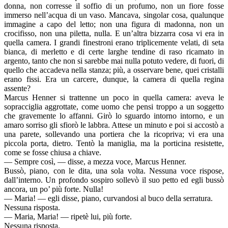
donna, non corresse il soffio di un profumo, non un fiore fosse
immerso nell’acqua di un vaso. Mancava, singolar cosa, qualunque
immagine a capo del letto; non una figura di madonna, non un
crocifisso, non una piletta, nulla. E un’altra bizzarra cosa vi era in
quella camera. I grandi finestroni erano triplicemente velati, di seta
bianca, di merletto e di certe larghe tendine di raso ricamato in
argento, tanto che non si sarebbe mai nulla potuto vedere, di fuori, di
quello che accadeva nella stanza; più, a osservare bene, quei cristalli
erano fissi. Era un carcere, dunque, la camera di quella regina
assente?
Marcus Henner si trattenne un poco in quella camera: aveva le
sopracciglia aggrottate, come uomo che pensi troppo a un soggetto
che gravemente lo affanni. Girò lo sguardo intorno intorno, e un
amaro sorriso gli sfiorò le labbra. Attese un minuto e poi si accostò a
una parete, sollevando una portiera che la ricopriva; vi era una
piccola porta, dietro. Tentò la maniglia, ma la porticina resistette,
come se fosse chiusa a chiave.
— Sempre così, — disse, a mezza voce, Marcus Henner.
Bussò, piano, con le dita, una sola volta. Nessuna voce rispose,
dall’interno. Un profondo sospiro sollevò il suo petto ed egli bussò
ancora, un po’ più forte. Nulla!
— Maria! — egli disse, piano, curvandosi al buco della serratura.
Nessuna risposta.
— Maria, Maria! — ripetè lui, più forte.
Nessuna risposta.