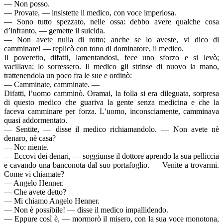
— Non posso.
— Provate, — insistette il medico, con voce imperiosa.
— Sono tutto spezzato, nelle ossa: debbo avere qualche cosa
d’infranto, — gemette il suicida.
— Non avete nulla di rotto; anche se lo aveste, vi dico di
camminare! — replicò con tono di dominatore, il medico.
Il poveretto, difatti, lamentandosi, fece uno sforzo e si levò;
vacillava; lo sorressero. Il medico gli strinse di nuovo la mano,
trattenendola un poco fra le sue e ordinò:
— Camminate, camminate. —
Difatti, l’uomo camminò. Oramai, la folla si era dileguata, sorpresa
di questo medico che guariva la gente senza medicina e che la
faceva camminare per forza. L’uomo, inconsciamente, camminava
quasi addormentato.
— Sentite, — disse il medico richiamandolo. — Non avete nè
denaro, nè casa?
— No: niente.
— Eccovi dei denari, — soggiunse il dottore aprendo la sua pelliccia
e cavando una banconota dal suo portafoglio. — Venite a trovarmi.
Come vi chiamate?
— Angelo Henner.
— Che avete detto?
— Mi chiamo Angelo Henner.
— Non è possibile! — disse il medico impallidendo.
— Eppure così è, — mormorò il misero, con la sua voce monotona,