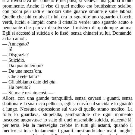
si arrovesciava nel colletto e nei polsi, si vedeva una gobba molto
prominente. Anche il viso di quel medico era bruttissimo: scialbo,
con pochi peli radi e incolori sulle guance smunte e sulle labbra.
Quello che più colpiva in lui, era lo sguardo: uno sguardo di occhi
verdi, lucidi e limpidi come il cristallo verde: uno sguardo acuto e
penetrante che pareva dissolvesse il mistero di qualunque anima.
Egli si accostò al suicida e lo fissò, senza chinarsi su lui. Domandò,
ai barcaiuoli:
— Annegato?
— Sì.
— Disgrazia?
— Suicidio.
— Da quanto tempo?
— Da una mezz’ora.
— Che avete fatto?
— Gli abbiamo dato del
gin
.
— Ha bevuto?
— Sì, ma è restato così. —
Allora, con una grande tranquillità, senza cavarsi i guanti, senza
sbottonare la sua ricca pelliccia, egli si curvò sul suicida e lo guardò
a lungo. Nessuna espressione sul viso di quello strano medico. La
folla lo guardava, stupefatta, sembrandole che ogni momento
trascorso aggravasse lo stato di quel miserabile suicida, giacente là,
per terra. Ma la meraviglia crebbe in tutti gli astanti, quando il
medico si tolse lentamente i guanti mostrando due mani lunghe,