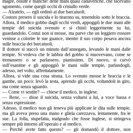
magre, ossute e bianche: delle mani quasi cadaveriche, che facevano
sgomento, come quegli occhi di cristallo verde.
— Alzatelo, — egli ordinò ai due barcaiuoli.
Costoro presero il suicida e lo tirarono su, tenendolo sotto le braccia.
Allora, il medico gobbo dagli occhi verdi, appoggiò le due mani alle
tempie del suicida svenuto e si chinò leggermente su lui,
guardandolo. Costui non si mosse, ma parve che un leggiero rossore
venisse a colorire le sue guance, mentre il suo corpo pesava ancora
sulle braccia dei barcaiuoli.
Il dottore si staccò un minuto dall’annegato, levando le mani dalle
tempie. Si vedeva che le labbra del gobbo si muovevano, come se
tremassero o se parlassero, pianissimo. Di nuovo, si curvò
sull’esanime e gli appoggiò le mani sulle tempie, parlandogli,
adesso, nel volto, affrettatamente.
Allora, si vide una cosa strana. Lo svenuto mosse le braccia e le
gambe, un poco: levò la testa, aprendo gli occhi, voltandoli in giro,
ma come senza sguardo.
— Come vi sentite? — chiese il medico, in inglese.
— Bene, — disse il suicida, senza voltarsi a lui, a voce bassa e
senza espressione.
Adesso, il medico non gli teneva più applicate le dita sulle tempie,
ma gli aveva preso una mano e gliela carezzava, lentamente, fra le
sue. La folla, stupefatta, malgrado che fosse inglese, si stringeva
sempre più intorno all’operaio e al medico.
— Perchè avete fatto questo? — gli domandò il dottore, non