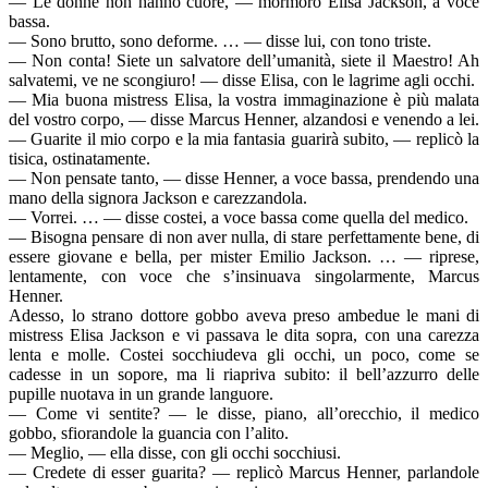
— Le donne non hanno cuore, — mormorò Elisa Jackson, a voce
bassa.
— Sono brutto, sono deforme. … — disse lui, con tono triste.
— Non conta! Siete un salvatore dell’umanità, siete il Maestro! Ah
salvatemi, ve ne scongiuro! — disse Elisa, con le lagrime agli occhi.
— Mia buona mistress Elisa, la vostra immaginazione è più malata
del vostro corpo, — disse Marcus Henner, alzandosi e venendo a lei.
— Guarite il mio corpo e la mia fantasia guarirà subito, — replicò la
tisica, ostinatamente.
— Non pensate tanto, — disse Henner, a voce bassa, prendendo una
mano della signora Jackson e carezzandola.
— Vorrei. … — disse costei, a voce bassa come quella del medico.
— Bisogna pensare di non aver nulla, di stare perfettamente bene, di
essere giovane e bella, per mister Emilio Jackson. … — riprese,
lentamente, con voce che s’insinuava singolarmente, Marcus
Henner.
Adesso, lo strano dottore gobbo aveva preso ambedue le mani di
mistress Elisa Jackson e vi passava le dita sopra, con una carezza
lenta e molle. Costei socchiudeva gli occhi, un poco, come se
cadesse in un sopore, ma li riapriva subito: il bell’azzurro delle
pupille nuotava in un grande languore.
— Come vi sentite? — le disse, piano, all’orecchio, il medico
gobbo, sfiorandole la guancia con l’alito.
— Meglio, — ella disse, con gli occhi socchiusi.
— Credete di esser guarita? — replicò Marcus Henner, parlandole