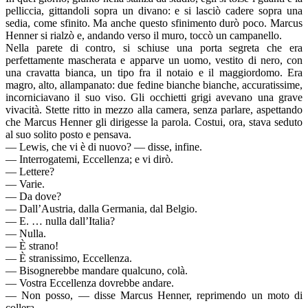
pelliccia, gittandoli sopra un divano: e si lasciò cadere sopra una
sedia, come sfinito. Ma anche questo sfinimento durò poco. Marcus
Henner si rialzò e, andando verso il muro, toccò un campanello.
Nella parete di contro, si schiuse una porta segreta che era
perfettamente mascherata e apparve un uomo, vestito di nero, con
una cravatta bianca, un tipo fra il notaio e il maggiordomo. Era
magro, alto, allampanato: due fedine bianche bianche, accuratissime,
incorniciavano il suo viso. Gli occhietti grigi avevano una grave
vivacità. Stette ritto in mezzo alla camera, senza parlare, aspettando
che Marcus Henner gli dirigesse la parola. Costui, ora, stava seduto
al suo solito posto e pensava.
— Lewis, che vi è di nuovo? — disse, infine.
— Interrogatemi, Eccellenza; e vi dirò.
— Lettere?
— Varie.
— Da dove?
— Dall’Austria, dalla Germania, dal Belgio.
— E. … nulla dall’Italia?
— Nulla.
— È strano!
— È stranissimo, Eccellenza.
— Bisognerebbe mandare qualcuno, colà.
— Vostra Eccellenza dovrebbe andare.
— Non posso, — disse Marcus Henner, reprimendo un moto di
collera.