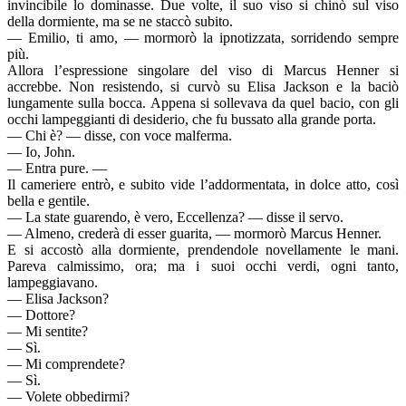
invincibile lo dominasse. Due volte, il suo viso si chinò sul viso
della dormiente, ma se ne staccò subito.
— Emilio, ti amo, — mormorò la ipnotizzata, sorridendo sempre
più.
Allora l’espressione singolare del viso di Marcus Henner si
accrebbe. Non resistendo, si curvò su Elisa Jackson e la baciò
lungamente sulla bocca. Appena si sollevava da quel bacio, con gli
occhi lampeggianti di desiderio, che fu bussato alla grande porta.
— Chi è? — disse, con voce malferma.
— Io, John.
— Entra pure. —
Il cameriere entrò, e subito vide l’addormentata, in dolce atto, così
bella e gentile.
— La state guarendo, è vero, Eccellenza? — disse il servo.
— Almeno, crederà di esser guarita, — mormorò Marcus Henner.
E si accostò alla dormiente, prendendole novellamente le mani.
Pareva calmissimo, ora; ma i suoi occhi verdi, ogni tanto,
lampeggiavano.
— Elisa Jackson?
— Dottore?
— Mi sentite?
— Sì.
— Mi comprendete?
— Sì.
— Volete obbedirmi?