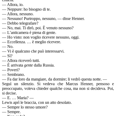
— Allora, io.
— Neppure: ho bisogno di te.
— Allora, nessuno.
— Nessuno! Purtroppo, nessuno, — disse Henner.
— Debbo telegrafare?
— No, mai. Ti dirò, poi. È venuto nessuno?
— L’anticamera è piena di gente.
— Ho visto: non voglio ricevere nessuno, oggi.
— Eccellenza. … è meglio ricevere.
— No.
— Vi è qualcuno che può interessarvi.
— Sì?
— Allora riceverò tutti.
— È arrivata
gente
dalla Russia.
— Poveri?
— Sembrano.
— Fa dar loro da mangiare, da dormire; li vedrò questa notte. —
Seguì un silenzio. Si vedeva che Marcus Henner, pensoso e
preoccupato, voleva chieder qualche cosa, ma non si decideva. Poi,
si decise.
— E. … Maria? —
Lewis aprì le braccia, con un atto desolato.
— Sempre lo stesso umore?
— Sempre.