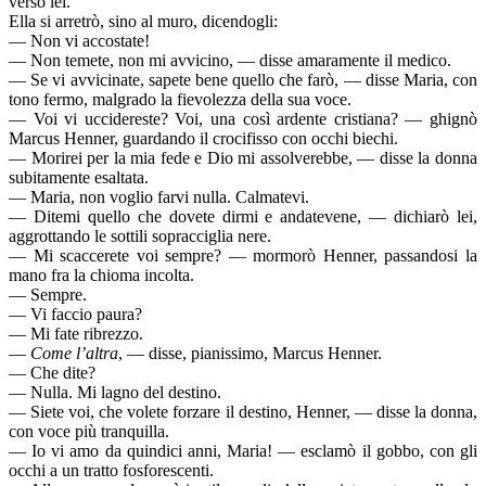
verso lei.
Ella si arretrò, sino al muro, dicendogli:
— Non vi accostate!
— Non temete, non mi avvicino, — disse amaramente il medico.
— Se vi avvicinate, sapete bene quello che farò, — disse Maria, con
tono fermo, malgrado la fievolezza della sua voce.
— Voi vi uccidereste? Voi, una così ardente cristiana? — ghignò
Marcus Henner, guardando il crocifisso con occhi biechi.
— Morirei per la mia fede e Dio mi assolverebbe, — disse la donna
subitamente esaltata.
— Maria, non voglio farvi nulla. Calmatevi.
— Ditemi quello che dovete dirmi e andatevene, — dichiarò lei,
aggrottando le sottili sopracciglia nere.
— Mi scaccerete voi sempre? — mormorò Henner, passandosi la
mano fra la chioma incolta.
— Sempre.
— Vi faccio paura?
— Mi fate ribrezzo.
—
Come l’altra
, — disse, pianissimo, Marcus Henner.
— Che dite?
— Nulla. Mi lagno del destino.
— Siete voi, che volete forzare il destino, Henner, — disse la donna,
con voce più tranquilla.
— Io vi amo da quindici anni, Maria! — esclamò il gobbo, con gli
occhi a un tratto fosforescenti.