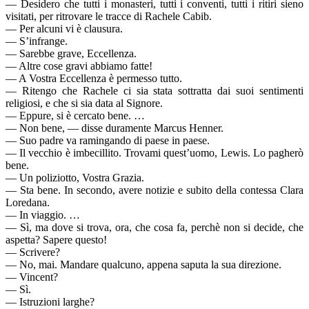
— Desidero che tutti i monasteri, tutti i conventi, tutti i ritiri sieno
visitati, per ritrovare le tracce di Rachele Cabib.
— Per alcuni vi è clausura.
— S’infrange.
— Sarebbe grave, Eccellenza.
— Altre cose gravi abbiamo fatte!
— A Vostra Eccellenza è permesso tutto.
— Ritengo che Rachele ci sia stata sottratta dai suoi sentimenti
religiosi, e che si sia data al Signore.
— Eppure, si è cercato bene. …
— Non bene, — disse duramente Marcus Henner.
— Suo padre va ramingando di paese in paese.
— Il vecchio è imbecillito. Trovami quest’uomo, Lewis. Lo pagherò
bene.
— Un poliziotto, Vostra Grazia.
— Sta bene. In secondo, avere notizie e subito della contessa Clara
Loredana.
— In viaggio. …
— Sì, ma dove si trova, ora, che cosa fa, perchè non si decide, che
aspetta? Sapere questo!
— Scrivere?
— No, mai. Mandare qualcuno, appena saputa la sua direzione.
— Vincent?
— Sì.
— Istruzioni larghe?