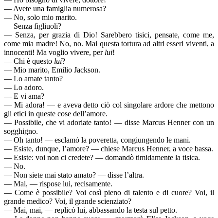
— Avete una famiglia numerosa?
— No, solo mio marito.
— Senza figliuoli?
— Senza, per grazia di Dio! Sarebbero tisici, pensate, come me,
come mia madre! No, no. Mai questa tortura ad altri esseri viventi, a
innocenti! Ma voglio vivere, per
lui
!
— Chi è questo
lui
?
— Mio marito, Emilio Jackson.
— Lo amate tanto?
— Lo adoro.
— E vi ama?
— Mi adora! — e aveva detto ciò col singolare ardore che mettono
gli etici in queste cose dell’amore.
— Possibile, che vi adoriate tanto! — disse Marcus Henner con un
sogghigno.
— Oh tanto! — esclamò la poveretta, congiungendo le mani.
— Esiste, dunque, l’amore? — chiese Marcus Henner, a voce bassa.
— Esiste: voi non ci credete? — domandò timidamente la tisica.
— No.
— Non siete mai stato amato? — disse l’altra.
— Mai, — rispose lui, recisamente.
— Come è possibile? Voi così pieno di talento e di cuore? Voi, il
grande medico? Voi, il grande scienziato?
— Mai, mai, — replicò lui, abbassando la testa sul petto.