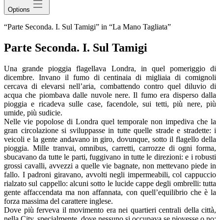
Options
“Parte Seconda. I. Sul Tamigi” in “La Mano Tagliata”
Parte Seconda. I. Sul Tamigi
Una grande pioggia flagellava Londra, in quel pomeriggio di
dicembre. Invano il fumo di centinaia di migliaia di comignoli
cercava di elevarsi nell’aria, combattendo contro quel diluvio di
acqua che piombava dalle nuvole nere. Il fumo era disperso dalla
pioggia e ricadeva sulle case, facendole, sui tetti, più nere, più
umide, più sudicie.
Nelle vie popolose di Londra quel temporale non impediva che la
gran circolazione si sviluppasse in tutte quelle strade e stradette: i
veicoli e la gente andavano in giro, dovunque, sotto il flagello della
pioggia. Mille tranvai, omnibus, carretti, carrozze di ogni forma,
sbucavano da tutte le parti, fuggivano in tutte le direzioni: e i robusti
grossi cavalli, avvezzi a quelle vie bagnate, non mettevano piede in
fallo. I padroni giravano, avvolti negli impermeabili, col cappuccio
rialzato sul cappello: alcuni sotto le lucide cappe degli ombrelli: tutta
gente affaccendata ma non affannata, con quell’equilibrio che è la
forza massima del carattere inglese.
Dove più ferveva il movimento era nei quartieri centrali della città,
nella City, specialmente, dove nessuno si occupava se piovesse o no: