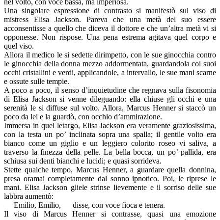
nel volto, con voce bassa, ma imperiosa.
Una singolare espressione di contrasto si manifestò sul viso di
mistress Elisa Jackson. Pareva che una metà del suo essere
acconsentisse a quello che diceva il dottore e che un’altra metà vi si
opponesse. Non rispose. Una pena estrema agitava quel corpo e
quel viso.
Allora il medico le si sedette dirimpetto, con le sue ginocchia contro
le ginocchia della donna mezzo addormentata, guardandola coi suoi
occhi cristallini e verdi, applicandole, a intervallo, le sue mani scarne
e ossute sulle tempie.
A poco a poco, il senso d’inquietudine che regnava sulla fisonomia
di Elisa Jackson si venne dileguando: ella chiuse gli occhi e una
serenità le si diffuse sul volto. Allora, Marcus Henner si staccò un
poco da lei e la guardò, con occhio d’ammirazione.
Immersa in quel letargo, Elisa Jackson era veramente graziosissima,
con la testa un po’ inclinata sopra una spalla; il gentile volto era
bianco come un giglio e un leggiero colorito roseo vi saliva, a
traverso la finezza della pelle. La bella bocca, un po’ pallida, era
schiusa sui denti bianchi e lucidi; e quasi sorrideva.
Stette qualche tempo, Marcus Henner, a guardare quella donnina,
presa oramai completamente dal sonno ipnotico. Poi, le riprese le
mani. Elisa Jackson gliele strinse lievemente e il sorriso delle sue
labbra aumentò:
— Emilio, Emilio, — disse, con voce fioca e tenera.
Il viso di Marcus Henner si contrasse, quasi una emozione