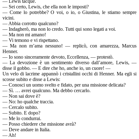
— Lewis tacque.
— Sei certo, Lewis, che ella non le imposti?
— Come lo potrebbe? O voi, o io, o Giustina, le stiamo sempre
vicini.
— Abbia corrotto qualcuno?
— Indagherò, ma non lo credo. Tutti qui sono legati a voi.
— Ma non mi amano!
— Vi temono e vi rispettano.
— Ma non m’ama nessuno! — replicò, con amarezza, Marcus
Henner.
— Io sono sinceramente devoto, Eccellenza, — protestò.
— La devozione è un sentimento diverso dall’amore, Lewis, —
disse il gobbo. — E dire che ho, anche io, un cuore! —
Un velo di lacrime appannò i cristallini occhi di Henner. Ma egli si
scosse subito e disse a Lewis:
— Conosci un uomo svelto e fidato, per una missione delicata?
— Sì. … avrei qualcuno. Ma debbo cercarlo.
— Non sai dove è?
— No: ho qualche traccia.
— Cercalo subito.
— Subito. E dopo?
— Me lo condurrai.
— Posso chiedere che missione avrà?
— Deve andare in Italia.
— Ah!