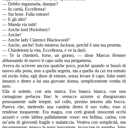
— Debbo ingannarla, dunque?
— In carità, Eccellenza!
— Sta bene. Falla entrare!
— E gli altri?
— Manda via tutti!
— Anche lord Hicksbury?
— Anche!
— Anche lady Clarence Blackwood?
— Anche, anche! Solo mistress Jackson, perchè è una tua protetta.
— Chiedetemi la vita, Eccellenza, e ve la darò.
— Te la chiederò, forse, un giorno, — disse Marcus Henner
abbassando di nuovo il capo sulla sua pergamena.
Aveva da scrivere ancora qualche poco, poiché quando si bussò di
nuovo alla porta, non a quella segreta, ma a quella da cui era entrato
ed escito John, egli disse di entrare, senza levare il capo. John entrò
innanzi e dietro a lui una giovane donna, semplicemente vestita di
nero.
Ella si sedette, con aria stanca. Era bianca bianca, con una
carnagione perlacea fine: le venucce azzurre si disegnavano
penosamente sulle tempie, sul collo, persino intorno alla bocca.
Pareva che, mettendo una candela dietro il suo volto, esso si
rendesse trasparente. Era magra, con certi grandi innocenti occhi
azzurri e certe labbra pallidamente rosee: era bellina, carina, con
un’aria di gioventù fragile e malaticcia. Vestiva con semplicità, ma
decentemente: teneva le mani inguantate, incrociate in grembo. John