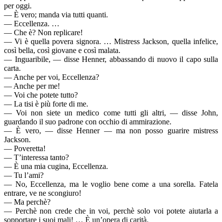
per oggi.
— È vero; manda via tutti quanti.
— Eccellenza. …
— Che è? Non replicare!
— Vi è quella povera signora. … Mistress Jackson, quella infelice,
così bella, così giovane e così malata.
— Inguaribile, — disse Henner, abbassando di nuovo il capo sulla
carta.
— Anche per voi, Eccellenza?
— Anche per me!
— Voi che potete tutto?
— La tisi è più forte di me.
— Voi non siete un medico come tutti gli altri, — disse John,
guardando il suo padrone con occhio di ammirazione.
— È vero, — disse Henner — ma non posso guarire mistress
Jackson.
— Poveretta!
— T’interessa tanto?
— È una mia cugina, Eccellenza.
— Tu l’ami?
— No, Eccellenza, ma le voglio bene come a una sorella. Fatela
entrare, ve ne scongiuro!
— Ma perchè?
— Perchè non crede che in voi, perchè solo voi potete aiutarla a
sopportare i suoi mali! … È un’opera di carità.