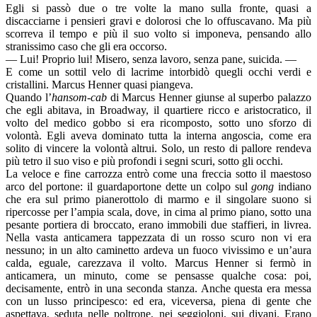
Egli si passò due o tre volte la mano sulla fronte, quasi a
discacciarne i pensieri gravi e dolorosi che lo offuscavano. Ma più
scorreva il tempo e più il suo volto si imponeva, pensando allo
stranissimo caso che gli era occorso.
— Lui! Proprio lui! Misero, senza lavoro, senza pane, suicida. —
E come un sottil velo di lacrime intorbidò quegli occhi verdi e
cristallini. Marcus Henner quasi piangeva.
Quando l’
hansom-cab
di Marcus Henner giunse al superbo palazzo
che egli abitava, in Broadway, il quartiere ricco e aristocratico, il
volto del medico gobbo si era ricomposto, sotto uno sforzo di
volontà. Egli aveva dominato tutta la interna angoscia, come era
solito di vincere la volontà altrui. Solo, un resto di pallore rendeva
più tetro il suo viso e più profondi i segni scuri, sotto gli occhi.
La veloce e fine carrozza entrò come una freccia sotto il maestoso
arco del portone: il guardaportone dette un colpo sul
gong
indiano
che era sul primo pianerottolo di marmo e il singolare suono si
ripercosse per l’ampia scala, dove, in cima al primo piano, sotto una
pesante portiera di broccato, erano immobili due staffieri, in livrea.
Nella vasta anticamera tappezzata di un rosso scuro non vi era
nessuno; in un alto caminetto ardeva un fuoco vivissimo e un’aura
calda, eguale, carezzava il volto. Marcus Henner si fermò in
anticamera, un minuto, come se pensasse qualche cosa: poi,
decisamente, entrò in una seconda stanza. Anche questa era messa
con un lusso principesco: ed era, viceversa, piena di gente che
aspettava, seduta nelle poltrone, nei seggioloni, sui divani. Erano