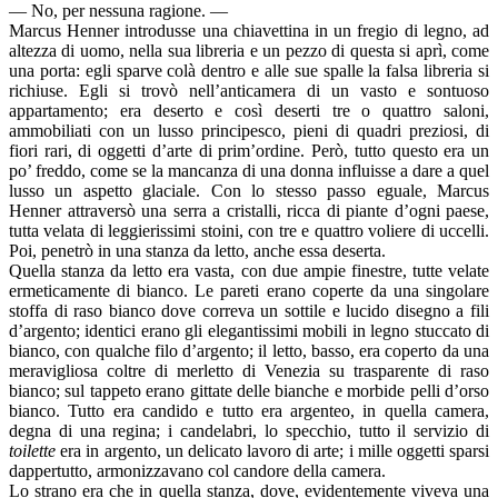
— No, per nessuna ragione. —
Marcus Henner introdusse una chiavettina in un fregio di legno, ad
altezza di uomo, nella sua libreria e un pezzo di questa si aprì, come
una porta: egli sparve colà dentro e alle sue spalle la falsa libreria si
richiuse. Egli si trovò nell’anticamera di un vasto e sontuoso
appartamento; era deserto e così deserti tre o quattro saloni,
ammobiliati con un lusso principesco, pieni di quadri preziosi, di
fiori rari, di oggetti d’arte di prim’ordine. Però, tutto questo era un
po’ freddo, come se la mancanza di una donna influisse a dare a quel
lusso un aspetto glaciale. Con lo stesso passo eguale, Marcus
Henner attraversò una serra a cristalli, ricca di piante d’ogni paese,
tutta velata di leggierissimi stoini, con tre e quattro voliere di uccelli.
Poi, penetrò in una stanza da letto, anche essa deserta.
Quella stanza da letto era vasta, con due ampie finestre, tutte velate
ermeticamente di bianco. Le pareti erano coperte da una singolare
stoffa di raso bianco dove correva un sottile e lucido disegno a fili
d’argento; identici erano gli elegantissimi mobili in legno stuccato di
bianco, con qualche filo d’argento; il letto, basso, era coperto da una
meravigliosa coltre di merletto di Venezia su trasparente di raso
bianco; sul tappeto erano gittate delle bianche e morbide pelli d’orso
bianco. Tutto era candido e tutto era argenteo, in quella camera,
degna di una regina; i candelabri, lo specchio, tutto il servizio di
toilette
era in argento, un delicato lavoro di arte; i mille oggetti sparsi
dappertutto, armonizzavano col candore della camera.
Lo strano era che in quella stanza, dove, evidentemente viveva una