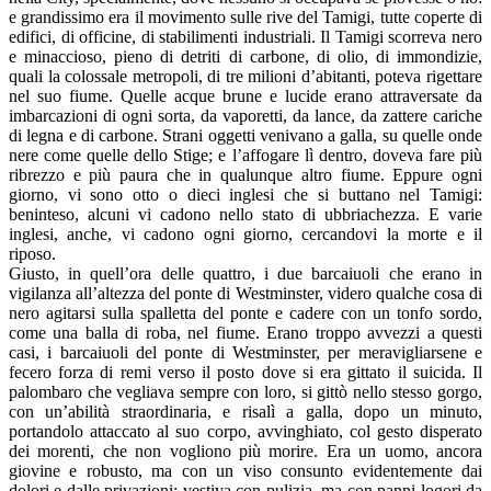
e grandissimo era il movimento sulle rive del Tamigi, tutte coperte di
edifici, di officine, di stabilimenti industriali. Il Tamigi scorreva nero
e minaccioso, pieno di detriti di carbone, di olio, di immondizie,
quali la colossale metropoli, di tre milioni d’abitanti, poteva rigettare
nel suo fiume. Quelle acque brune e lucide erano attraversate da
imbarcazioni di ogni sorta, da vaporetti, da lance, da zattere cariche
di legna e di carbone. Strani oggetti venivano a galla, su quelle onde
nere come quelle dello Stige; e l’affogare lì dentro, doveva fare più
ribrezzo e più paura che in qualunque altro fiume. Eppure ogni
giorno, vi sono otto o dieci inglesi che si buttano nel Tamigi:
beninteso, alcuni vi cadono nello stato di ubbriachezza. E varie
inglesi, anche, vi cadono ogni giorno, cercandovi la morte e il
riposo.
Giusto, in quell’ora delle quattro, i due barcaiuoli che erano in
vigilanza all’altezza del ponte di Westminster, videro qualche cosa di
nero agitarsi sulla spalletta del ponte e cadere con un tonfo sordo,
come una balla di roba, nel fiume. Erano troppo avvezzi a questi
casi, i barcaiuoli del ponte di Westminster, per meravigliarsene e
fecero forza di remi verso il posto dove si era gittato il suicida. Il
palombaro che vegliava sempre con loro, si gittò nello stesso gorgo,
con un’abilità straordinaria, e risalì a galla, dopo un minuto,
portandolo attaccato al suo corpo, avvinghiato, col gesto disperato
dei morenti, che non vogliono più morire. Era un uomo, ancora
giovine e robusto, ma con un viso consunto evidentemente dai
dolori e dalle privazioni; vestiva con pulizia, ma con panni logori da