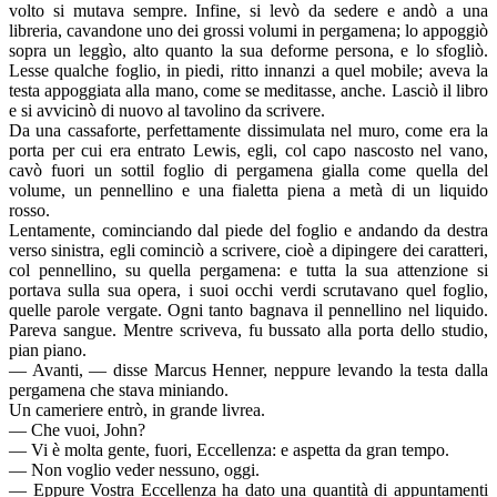
volto si mutava sempre. Infine, si levò da sedere e andò a una
libreria, cavandone uno dei grossi volumi in pergamena; lo appoggiò
sopra un leggìo, alto quanto la sua deforme persona, e lo sfogliò.
Lesse qualche foglio, in piedi, ritto innanzi a quel mobile; aveva la
testa appoggiata alla mano, come se meditasse, anche. Lasciò il libro
e si avvicinò di nuovo al tavolino da scrivere.
Da una cassaforte, perfettamente dissimulata nel muro, come era la
porta per cui era entrato Lewis, egli, col capo nascosto nel vano,
cavò fuori un sottil foglio di pergamena gialla come quella del
volume, un pennellino e una fialetta piena a metà di un liquido
rosso.
Lentamente, cominciando dal piede del foglio e andando da destra
verso sinistra, egli cominciò a scrivere, cioè a dipingere dei caratteri,
col pennellino, su quella pergamena: e tutta la sua attenzione si
portava sulla sua opera, i suoi occhi verdi scrutavano quel foglio,
quelle parole vergate. Ogni tanto bagnava il pennellino nel liquido.
Pareva sangue. Mentre scriveva, fu bussato alla porta dello studio,
pian piano.
— Avanti, — disse Marcus Henner, neppure levando la testa dalla
pergamena che stava miniando.
Un cameriere entrò, in grande livrea.
— Che vuoi, John?
— Vi è molta gente, fuori, Eccellenza: e aspetta da gran tempo.
— Non voglio veder nessuno, oggi.
— Eppure Vostra Eccellenza ha dato una quantità di appuntamenti