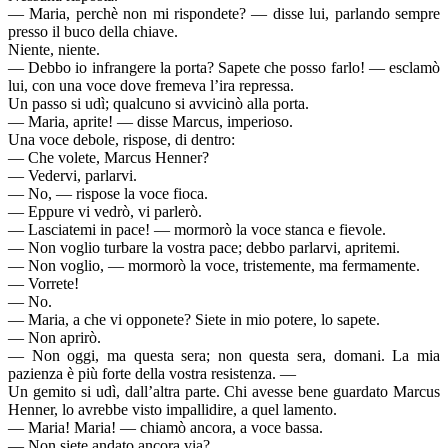
— Maria, perchè non mi rispondete? — disse lui, parlando sempre
presso il buco della chiave.
Niente, niente.
— Debbo io infrangere la porta? Sapete che posso farlo! — esclamò
lui, con una voce dove fremeva l’ira repressa.
Un passo si udì; qualcuno si avvicinò alla porta.
— Maria, aprite! — disse Marcus, imperioso.
Una voce debole, rispose, di dentro:
— Che volete, Marcus Henner?
— Vedervi, parlarvi.
— No, — rispose la voce fioca.
— Eppure vi vedrò, vi parlerò.
— Lasciatemi in pace! — mormorò la voce stanca e fievole.
— Non voglio turbare la vostra pace; debbo parlarvi, apritemi.
— Non voglio, — mormorò la voce, tristemente, ma fermamente.
— Vorrete!
— No.
— Maria, a che vi opponete? Siete in mio potere, lo sapete.
— Non aprirò.
— Non oggi, ma questa sera; non questa sera, domani. La mia
pazienza è più forte della vostra resistenza. —
Un gemito si udì, dall’altra parte. Chi avesse bene guardato Marcus
Henner, lo avrebbe visto impallidire, a quel lamento.
— Maria! Maria! — chiamò ancora, a voce bassa.
— Non siete andato ancora via?