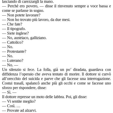
lasciando di carezzargli la mano.
— Perchè ero povero, — disse il rinvenuto sempre a voce bassa e
come se parlasse in sogno.
— Non potete lavorare?
— Non ho trovato più lavoro, da due mesi.
— Che fate?
— Il tipografo.
— Siete inglese?
— No, austriaco, galliziano.
— Cattolico?
— No.
— Protestante?
— No.
— Luterano?
— No. —
Un silenzio si fece. La folla, già un po’ diradata, guardava con
diffidenza l’operaio che aveva tentato di morire. Il dottore si curvò
all’orecchio del suicida e parve che gli facesse una interrogazione.
Costui trasalì, spalancò anche più gli occhi e come se facesse uno
sforzo per rispondere, disse:
— Sì. —
Il dottore represse un moto delle labbra. Poi, gli disse:
— Vi sentite meglio?
— Così. …
— Provate ad alzarvi.