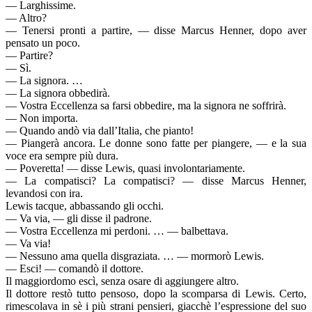
— Larghissime.
— Altro?
— Tenersi pronti a partire, — disse Marcus Henner, dopo aver
pensato un poco.
— Partire?
— Sì.
— La signora. …
— La signora obbedirà.
— Vostra Eccellenza sa farsi obbedire, ma la signora ne soffrirà.
— Non importa.
— Quando andò via dall’Italia, che pianto!
— Piangerà ancora. Le donne sono fatte per piangere, — e la sua
voce era sempre più dura.
— Poveretta! — disse Lewis, quasi involontariamente.
— La compatisci? La compatisci? — disse Marcus Henner,
levandosi con ira.
Lewis tacque, abbassando gli occhi.
— Va via, — gli disse il padrone.
— Vostra Eccellenza mi perdoni. … — balbettava.
— Va via!
— Nessuno ama quella disgraziata. … — mormorò Lewis.
— Esci! — comandò il dottore.
Il maggiordomo escì, senza osare di aggiungere altro.
Il dottore restò tutto pensoso, dopo la scomparsa di Lewis. Certo,
rimescolava in sè i più strani pensieri, giacchè l’espressione del suo