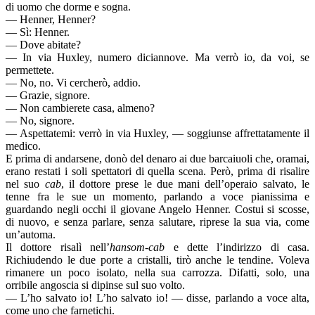
di uomo che dorme e sogna.
— Henner, Henner?
— Sì: Henner.
— Dove abitate?
— In via Huxley, numero diciannove. Ma verrò io, da voi, se
permettete.
— No, no. Vi cercherò, addio.
— Grazie, signore.
— Non cambierete casa, almeno?
— No, signore.
— Aspettatemi: verrò in via Huxley, — soggiunse affrettatamente il
medico.
E prima di andarsene, donò del denaro ai due barcaiuoli che, oramai,
erano restati i soli spettatori di quella scena. Però, prima di risalire
nel suo
cab
, il dottore prese le due mani dell’operaio salvato, le
tenne fra le sue un momento, parlando a voce pianissima e
guardando negli occhi il giovane Angelo Henner. Costui si scosse,
di nuovo, e senza parlare, senza salutare, riprese la sua via, come
un’automa.
Il dottore risalì nell’
hansom-cab
e dette l’indirizzo di casa.
Richiudendo le due porte a cristalli, tirò anche le tendine. Voleva
rimanere un poco isolato, nella sua carrozza. Difatti, solo, una
orribile angoscia si dipinse sul suo volto.
— L’ho salvato io! L’ho salvato io! — disse, parlando a voce alta,
come uno che farnetichi.