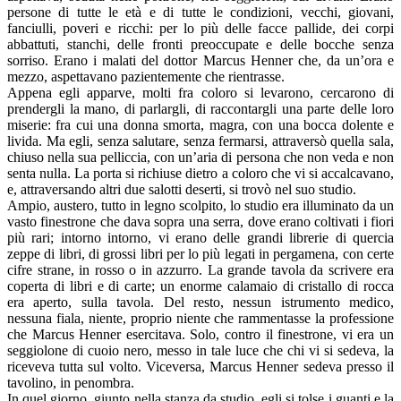
persone di tutte le età e di tutte le condizioni, vecchi, giovani,
fanciulli, poveri e ricchi: per lo più delle facce pallide, dei corpi
abbattuti, stanchi, delle fronti preoccupate e delle bocche senza
sorriso. Erano i malati del dottor Marcus Henner che, da un’ora e
mezzo, aspettavano pazientemente che rientrasse.
Appena egli apparve, molti fra coloro si levarono, cercarono di
prendergli la mano, di parlargli, di raccontargli una parte delle loro
miserie: fra cui una donna smorta, magra, con una bocca dolente e
livida. Ma egli, senza salutare, senza fermarsi, attraversò quella sala,
chiuso nella sua pelliccia, con un’aria di persona che non veda e non
senta nulla. La porta si richiuse dietro a coloro che vi si accalcavano,
e, attraversando altri due salotti deserti, si trovò nel suo studio.
Ampio, austero, tutto in legno scolpito, lo studio era illuminato da un
vasto finestrone che dava sopra una serra, dove erano coltivati i fiori
più rari; intorno intorno, vi erano delle grandi librerie di quercia
zeppe di libri, di grossi libri per lo più legati in pergamena, con certe
cifre strane, in rosso o in azzurro. La grande tavola da scrivere era
coperta di libri e di carte; un enorme calamaio di cristallo di rocca
era aperto, sulla tavola. Del resto, nessun istrumento medico,
nessuna fiala, niente, proprio niente che rammentasse la professione
che Marcus Henner esercitava. Solo, contro il finestrone, vi era un
seggiolone di cuoio nero, messo in tale luce che chi vi si sedeva, la
riceveva tutta sul volto. Viceversa, Marcus Henner sedeva presso il
tavolino, in penombra.
In quel giorno, giunto nella stanza da studio, egli si tolse i guanti e la