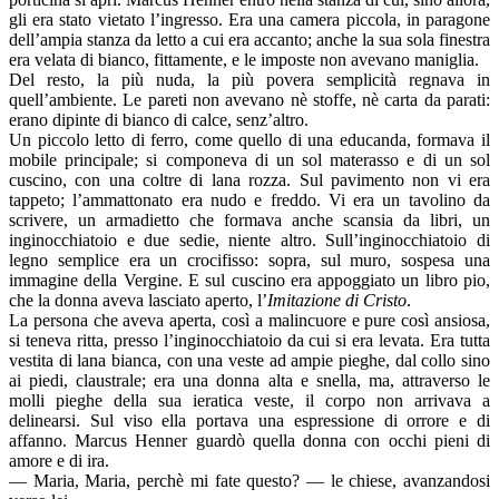
gli era stato vietato l’ingresso. Era una camera piccola, in paragone
dell’ampia stanza da letto a cui era accanto; anche la sua sola finestra
era velata di bianco, fittamente, e le imposte non avevano maniglia.
Del resto, la più nuda, la più povera semplicità regnava in
quell’ambiente. Le pareti non avevano nè stoffe, nè carta da parati:
erano dipinte di bianco di calce, senz’altro.
Un piccolo letto di ferro, come quello di una educanda, formava il
mobile principale; si componeva di un sol materasso e di un sol
cuscino, con una coltre di lana rozza. Sul pavimento non vi era
tappeto; l’ammattonato era nudo e freddo. Vi era un tavolino da
scrivere, un armadietto che formava anche scansia da libri, un
inginocchiatoio e due sedie, niente altro. Sull’inginocchiatoio di
legno semplice era un crocifisso: sopra, sul muro, sospesa una
immagine della Vergine. E sul cuscino era appoggiato un libro pio,
che la donna aveva lasciato aperto, l’
Imitazione di Cristo
.
La persona che aveva aperta, così a malincuore e pure così ansiosa,
si teneva ritta, presso l’inginocchiatoio da cui si era levata. Era tutta
vestita di lana bianca, con una veste ad ampie pieghe, dal collo sino
ai piedi, claustrale; era una donna alta e snella, ma, attraverso le
molli pieghe della sua ieratica veste, il corpo non arrivava a
delinearsi. Sul viso ella portava una espressione di orrore e di
affanno. Marcus Henner guardò quella donna con occhi pieni di
amore e di ira.
— Maria, Maria, perchè mi fate questo? — le chiese, avanzandosi