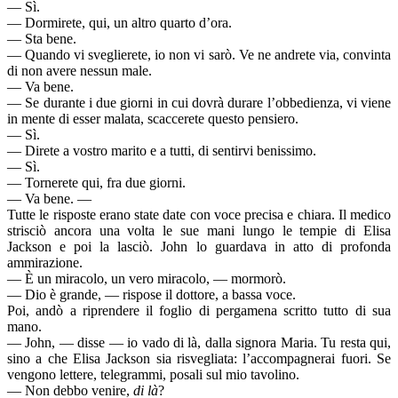
— Sì.
— Dormirete, qui, un altro quarto d’ora.
— Sta bene.
— Quando vi sveglierete, io non vi sarò. Ve ne andrete via, convinta
di non avere nessun male.
— Va bene.
— Se durante i due giorni in cui dovrà durare l’obbedienza, vi viene
in mente di esser malata, scaccerete questo pensiero.
— Sì.
— Direte a vostro marito e a tutti, di sentirvi benissimo.
— Sì.
— Tornerete qui, fra due giorni.
— Va bene. —
Tutte le risposte erano state date con voce precisa e chiara. Il medico
strisciò ancora una volta le sue mani lungo le tempie di Elisa
Jackson e poi la lasciò. John lo guardava in atto di profonda
ammirazione.
— È un miracolo, un vero miracolo, — mormorò.
— Dio è grande, — rispose il dottore, a bassa voce.
Poi, andò a riprendere il foglio di pergamena scritto tutto di sua
mano.
— John, — disse — io vado di là, dalla signora Maria. Tu resta qui,
sino a che Elisa Jackson sia risvegliata: l’accompagnerai fuori. Se
vengono lettere, telegrammi, posali sul mio tavolino.
— Non debbo venire,
di là
?