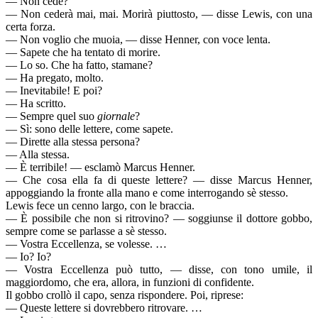
— Non cede?
— Non cederà mai, mai. Morirà piuttosto, — disse Lewis, con una
certa forza.
— Non voglio che muoia, — disse Henner, con voce lenta.
— Sapete che ha tentato di morire.
— Lo so. Che ha fatto, stamane?
— Ha pregato, molto.
— Inevitabile! E poi?
— Ha scritto.
— Sempre quel suo
giornale
?
— Sì: sono delle lettere, come sapete.
— Dirette alla stessa persona?
— Alla stessa.
— È terribile! — esclamò Marcus Henner.
— Che cosa ella fa di queste lettere? — disse Marcus Henner,
appoggiando la fronte alla mano e come interrogando sè stesso.
Lewis fece un cenno largo, con le braccia.
— È possibile che non si ritrovino? — soggiunse il dottore gobbo,
sempre come se parlasse a sè stesso.
— Vostra Eccellenza, se volesse. …
— Io? Io?
— Vostra Eccellenza può tutto, — disse, con tono umile, il
maggiordomo, che era, allora, in funzioni di confidente.
Il gobbo crollò il capo, senza rispondere. Poi, riprese:
— Queste lettere si dovrebbero ritrovare. …