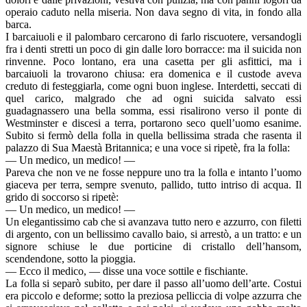
operaio caduto nella miseria. Non dava segno di vita, in fondo alla
barca.
I barcaiuoli e il palombaro cercarono di farlo riscuotere, versandogli
fra i denti stretti un poco di gin dalle loro borracce: ma il suicida non
rinvenne. Poco lontano, era una casetta per gli asfittici, ma i
barcaiuoli la trovarono chiusa: era domenica e il custode aveva
creduto di festeggiarla, come ogni buon inglese. Interdetti, seccati di
quel carico, malgrado che ad ogni suicida salvato essi
guadagnassero una bella somma, essi risalirono verso il ponte di
Westminster e discesi a terra, portarono seco quell’uomo esanime.
Subito si fermò della folla in quella bellissima strada che rasenta il
palazzo di Sua Maestà Britannica; e una voce si ripetè, fra la folla:
— Un medico, un medico! —
Pareva che non ve ne fosse neppure uno tra la folla e intanto l’uomo
giaceva per terra, sempre svenuto, pallido, tutto intriso di acqua. Il
grido di soccorso si ripetè:
— Un medico, un medico! —
Un elegantissimo cab che si avanzava tutto nero e azzurro, con filetti
di argento, con un bellissimo cavallo baio, si arrestò, a un tratto: e un
signore schiuse le due porticine di cristallo dell’hansom,
scendendone, sotto la pioggia.
— Ecco il medico, — disse una voce sottile e fischiante.
La folla si separò subito, per dare il passo all’uomo dell’arte. Costui
era piccolo e deforme; sotto la preziosa pelliccia di volpe azzurra che