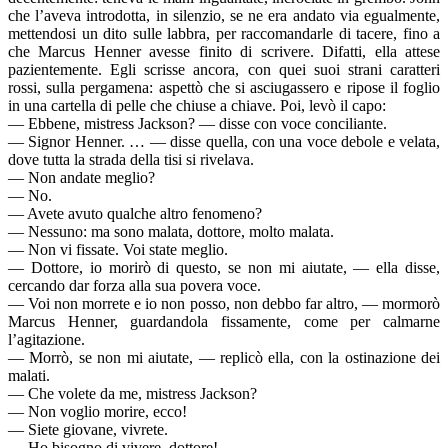
che l’aveva introdotta, in silenzio, se ne era andato via egualmente,
mettendosi un dito sulle labbra, per raccomandarle di tacere, fino a
che Marcus Henner avesse finito di scrivere. Difatti, ella attese
pazientemente. Egli scrisse ancora, con quei suoi strani caratteri
rossi, sulla pergamena: aspettò che si asciugassero e ripose il foglio
in una cartella di pelle che chiuse a chiave. Poi, levò il capo:
— Ebbene, mistress Jackson? — disse con voce conciliante.
— Signor Henner. … — disse quella, con una voce debole e velata,
dove tutta la strada della tisi si rivelava.
— Non andate meglio?
— No.
— Avete avuto qualche altro fenomeno?
— Nessuno: ma sono malata, dottore, molto malata.
— Non vi fissate. Voi state meglio.
— Dottore, io morirò di questo, se non mi aiutate, — ella disse,
cercando dar forza alla sua povera voce.
— Voi non morrete e io non posso, non debbo far altro, — mormorò
Marcus Henner, guardandola fissamente, come per calmarne
l’agitazione.
— Morrò, se non mi aiutate, — replicò ella, con la ostinazione dei
malati.
— Che volete da me, mistress Jackson?
— Non voglio morire, ecco!
— Siete giovane, vivrete.
— Ho bisogno di vivere, dottore!