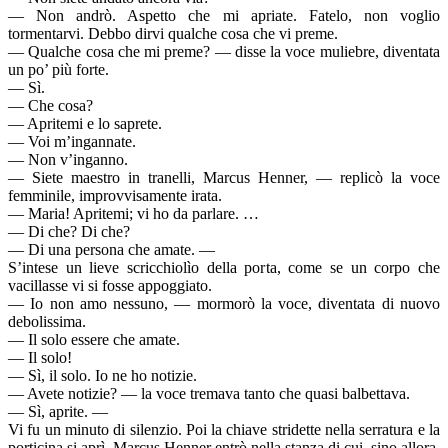
— Non andrò. Aspetto che mi apriate. Fatelo, non voglio
tormentarvi. Debbo dirvi qualche cosa che vi preme.
— Qualche cosa che mi preme? — disse la voce muliebre, diventata
un po’ più forte.
— Sì.
— Che cosa?
— Apritemi e lo saprete.
— Voi m’ingannate.
— Non v’inganno.
— Siete maestro in tranelli, Marcus Henner, — replicò la voce
femminile, improvvisamente irata.
— Maria! Apritemi; vi ho da parlare. …
— Di che? Di che?
— Di una persona che amate. —
S’intese un lieve scricchiolìo della porta, come se un corpo che
vacillasse vi si fosse appoggiato.
— Io non amo nessuno, — mormorò la voce, diventata di nuovo
debolissima.
— Il solo essere che amate.
— Il solo!
— Sì, il solo. Io ne ho notizie.
— Avete notizie? — la voce tremava tanto che quasi balbettava.
— Sì, aprite. —
Vi fu un minuto di silenzio. Poi la chiave stridette nella serratura e la
porticina si aprì. Marcus Henner entrò nella stanza di cui, sino allora,