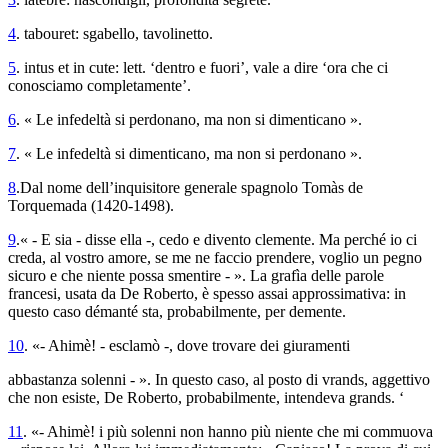
4
.
tabouret
: sgabello, tavolinetto.
5
.
intus et in cute
: lett. ‘dentro e fuori’, vale a dire ‘ora che ci
conosciamo completamente’.
6
. « Le infedeltà si perdonano, ma non si dimenticano ».
7
. « Le infedeltà si dimenticano, ma non si perdonano ».
8
.Dal nome dell’inquisitore generale spagnolo Tomàs de
Torquemada (1420-1498).
9
.« - E sia - disse ella -, cedo e divento clemente. Ma perché io ci
creda, al vostro amore, se me ne faccio prendere, voglio un pegno
sicuro e che niente possa smentire - ». La grafìa delle parole
francesi, usata da De Roberto, è spesso assai approssimativa: in
questo caso
démanté
sta, probabilmente, per
demente
.
10
. «- Ahimè! - esclamò -, dove trovare dei giuramenti
abbastanza solenni - ». In questo caso, al posto di
vrands
, aggettivo
che non esiste, De Roberto, probabilmente, intendeva
grands
. ‘
11
. «- Ahimè! i più solenni non hanno più niente che mi commuova