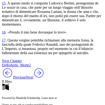
15
. A questo modo si comporta Lodovico Bertini, protagonista de
Le nozze in casa
, che parte per un lungo viaggio nell’illusorio
tentativo di dimenticare Rosanna Lariani, la donna che ama e che,
dopo il ritorno del marito di lei, non potrà più essere sua. Partire per
dimenticare è, ovviamente, un’illusione, il sollievo è solo
momentaneo.
16
. «Prendo il mio bene dovunque lo trovi».
17
. Questa vergine potrebbe richiamare alla memoria Anna, la
fanciulla della quale Federico Ranaldi, uno dei protagonisti de
L’Imperio
, si innamora, proprio nel momento in cui il bilancio
fallimentare della sua esistenza sta per spingerlo al suicidio.
Next Chapter
DeRoberto_Morte2
Previous
Next
Il libro
Powered by Manifold Scholarship. Learn more at
Opens in new tab or window
manifoldapp.org