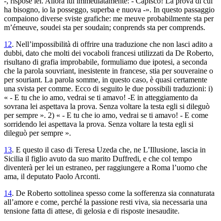
-, rispose lei. Allora lui immediatamente: - Capisco! La prova di cui
ha bisogno, io la posseggo, superba e nuova -». In questo passaggio
compaiono diverse sviste grafiche:
me meuve
probabilmente sta per
m’émeuve
,
soudei
sta per
soudain
;
conprends
sta per
comprends
.
12
. Nell’impossibilità di offrire una traduzione che non lasci adito a
dubbi, dato che molti dei vocaboli francesi utilizzati da De Roberto,
risultano di grafia improbabile, formuliamo due ipotesi, a seconda
che la parola
souvriant,
inesistente in francese, stia per
souveraine
o
per
souriant
. La parola
somme
, in questo caso, è quasi certamente
una svista per
comme
. Ecco di seguito le due possibili traduzioni: i)
« - E tu che io amo, vedrai se ti amavo! -E in atteggiamento da
sovrana lei aspettava la prova. Senza voltare la testa egli si dileguò
per sempre ». 2) « - E tu che io amo, vedrai se ti amavo! - E come
sorridendo lei aspettava la prova. Senza voltare la testa egli si
dileguò per sempre ».
13
. E questo il caso di Teresa Uzeda che, ne
L’Illusione
, lascia in
Sicilia il figlio avuto da suo marito Duffredi, e che col tempo
diventerà per lei un estraneo, per raggiungere a Roma l’uomo che
ama, il deputato Paolo Arconti.
14
. De Roberto sottolinea spesso come la sofferenza sia connaturata
all’amore e come, perché la passione resti viva, sia necessaria una
tensione fatta di attese, di gelosia e di risposte inesaudite.