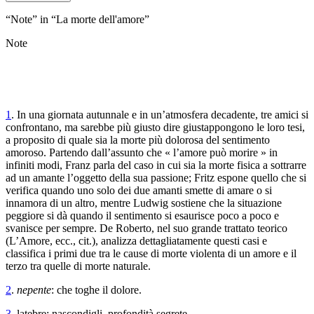
“Note” in “La morte dell'amore”
Note
1
. In una giornata autunnale e in un’atmosfera decadente, tre amici si
confrontano, ma sarebbe più giusto dire giustappongono le loro tesi,
a proposito di quale sia la morte più dolorosa del sentimento
amoroso. Partendo dall’assunto che « l’amore può morire » in
infiniti modi, Franz parla del caso in cui sia la morte fisica a sottrarre
ad un amante l’oggetto della sua passione; Fritz espone quello che si
verifica quando uno solo dei due amanti smette di amare o si
innamora di un altro, mentre Ludwig sostiene che la situazione
peggiore si dà quando il sentimento si esaurisce poco a poco e
svanisce per sempre. De Roberto, nel suo grande trattato teorico
(
L’Amore
, ecc., cit.), analizza dettagliatamente questi casi e
classifica i primi due tra le cause di morte violenta di un amore e il
terzo tra quelle di morte naturale.
2
.
nepente
: che toghe il dolore.
3
.
latebre
: nascondigli, profondità segrete.