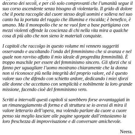
decorso dei secoli, e per ciò solo comprovanti che l’umanità segue il
suo corso ascendente senza bisogno di violentarla. Il grido di dolore
che il poeta raccoglie dal cuore stesso degli uomini e solleva nel suo
canto ha la portata del raggio che illumina e riscalda; è benefico, è
umano. Ma il monopolio che se ne vuol fare a base partigiana con
mezzi violenti offende la coscienza di chi nella vita mira a qualche
cosa di più alto che non sieno le materiali conquiste.
I capitoli che raccolgo in questo volume mi vennero suggeriti
osservando e ascoltando l’onda del femminismo che si avanza e nel
quale non ravviso affatto il mio ideale di progredita femminilità. È
troppo maschile per essere del femminismo sincero. Gli sforzi che si
fanno per uguagliare l’uomo mostrano chiaramente che la donna
non si riconosce più nella integrità del proprio valore, ed è questo
valore suo che difendo
con schietto ardore, dedicando i miei sforzi
alle donne che accettano con semplicità e nobilmente la loro grande
missione, facendo cioè del femminismo vero.
Scritti a intervalli questi capitoli si sarebbero forse avvantaggiati in
un rimaneggiamento di forma e di struttura se io avessi di mira il
valore letterario dell’opera, ma volendo parlare da cuore a cuore
penso sia meglio lasciare alle pagine sgorgate dall’entusiasmo la
loro freschezza di improvvisazione e di conversare amichevole.
Neera.