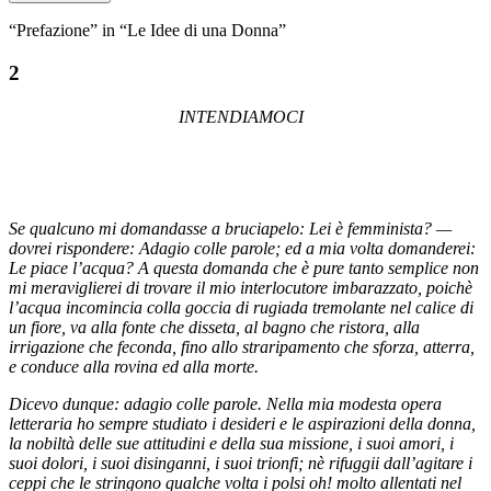
“Prefazione” in “Le Idee di una Donna”
2
INTENDIAMOCI
Se qualcuno mi domandasse a bruciapelo: Lei è femminista? —
dovrei rispondere: Adagio colle parole; ed a mia volta domanderei:
Le piace l’acqua? A questa domanda che è pure tanto semplice non
mi meraviglierei di trovare il mio interlocutore imbarazzato, poichè
l’acqua incomincia colla goccia di rugiada tremolante nel calice di
un fiore, va alla fonte che disseta, al bagno che ristora, alla
irrigazione che feconda, fino allo straripamento che sforza, atterra,
e conduce alla rovina ed alla morte.
Dicevo dunque: adagio colle parole. Nella mia modesta opera
letteraria ho sempre studiato
i desideri e le aspirazioni della donna,
la nobiltà delle sue attitudini e della sua missione, i suoi amori, i
suoi dolori, i suoi disinganni, i suoi trionfi; nè rifuggii dall’agitare i
ceppi che le stringono qualche volta i polsi oh! molto allentati nel