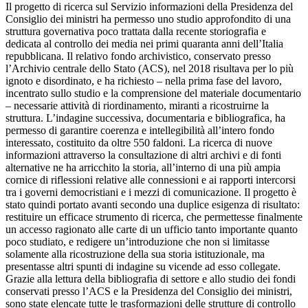
Il progetto di ricerca sul Servizio informazioni della Presidenza del
Consiglio dei ministri ha permesso uno studio approfondito di una
struttura governativa poco trattata dalla recente storiografia e
dedicata al controllo dei media nei primi quaranta anni dell’Italia
repubblicana. Il relativo fondo archivistico, conservato presso
l’Archivio centrale dello Stato (ACS), nel 2018 risultava per lo più
ignoto e disordinato, e ha richiesto – nella prima fase del lavoro,
incentrato sullo studio e la comprensione del materiale documentario
– necessarie attività di riordinamento, miranti a ricostruirne la
struttura. L’indagine successiva, documentaria e bibliografica, ha
permesso di garantire coerenza e intellegibilità all’intero fondo
interessato, costituito da oltre 550 faldoni. La ricerca di nuove
informazioni attraverso la consultazione di altri archivi e di fonti
alternative ne ha arricchito la storia, all’interno di una più ampia
cornice di riflessioni relative alle connessioni e ai rapporti intercorsi
tra i governi democristiani e i mezzi di comunicazione. Il progetto è
stato quindi portato avanti secondo una duplice esigenza di risultato:
restituire un efficace strumento di ricerca, che permettesse finalmente
un accesso ragionato alle carte di un ufficio tanto importante quanto
poco studiato, e redigere un’introduzione che non si limitasse
solamente alla ricostruzione della sua storia istituzionale, ma
presentasse altri spunti di indagine su vicende ad esso collegate.
Grazie alla lettura della bibliografia di settore e allo studio dei fondi
conservati presso l’ACS e la Presidenza del Consiglio dei ministri,
sono state elencate tutte le trasformazioni delle strutture di controllo