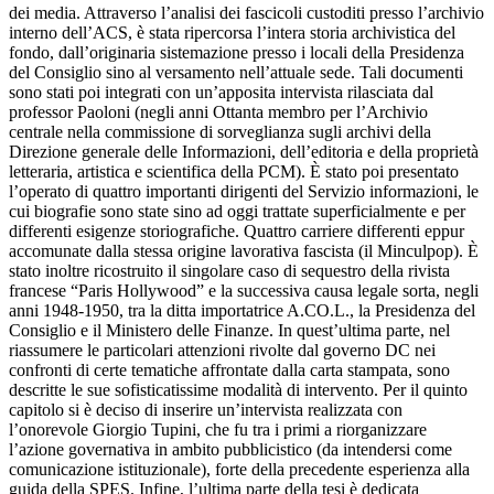
dei media. Attraverso l’analisi dei fascicoli custoditi presso l’archivio
interno dell’ACS, è stata ripercorsa l’intera storia archivistica del
fondo, dall’originaria sistemazione presso i locali della Presidenza
del Consiglio sino al versamento nell’attuale sede. Tali documenti
sono stati poi integrati con un’apposita intervista rilasciata dal
professor Paoloni (negli anni Ottanta membro per l’Archivio
centrale nella commissione di sorveglianza sugli archivi della
Direzione generale delle Informazioni, dell’editoria e della proprietà
letteraria, artistica e scientifica della PCM). È stato poi presentato
l’operato di quattro importanti dirigenti del Servizio informazioni, le
cui biografie sono state sino ad oggi trattate superficialmente e per
differenti esigenze storiografiche. Quattro carriere differenti eppur
accomunate dalla stessa origine lavorativa fascista (il Minculpop). È
stato inoltre ricostruito il singolare caso di sequestro della rivista
francese “Paris Hollywood” e la successiva causa legale sorta, negli
anni 1948-1950, tra la ditta importatrice A.CO.L., la Presidenza del
Consiglio e il Ministero delle Finanze. In quest’ultima parte, nel
riassumere le particolari attenzioni rivolte dal governo DC nei
confronti di certe tematiche affrontate dalla carta stampata, sono
descritte le sue sofisticatissime modalità di intervento. Per il quinto
capitolo si è deciso di inserire un’intervista realizzata con
l’onorevole Giorgio Tupini, che fu tra i primi a riorganizzare
l’azione governativa in ambito pubblicistico (da intendersi come
comunicazione istituzionale), forte della precedente esperienza alla
guida della SPES. Infine, l’ultima parte della tesi è dedicata