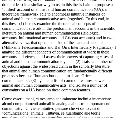
do or at least in a similar way to us, in this thesis I aim to propose a
‘unified’ account of animal and human communication (UA), a
theoretical framework able to encompass intuitive instances of
animal
and
human communicative acts (together). To this end, in
this thesis (1) I cross-examine the theoretical concepts of
communication at work in the predominant accounts in the scientific
literature on animal and human communication (Biological
accounts, Informational accounts and Gricean accounts) and in two
alternative views that operate outside of the standard accounts
(Millikan’s Teleosemantics and Bar-On’s Intermediary Pragmatics). I
analyse the different concepts of communication at work in these
accounts and views, and I assess their powers of capturing cases of
animal and human communication together. (2) I raise a number of
objections against the widespread claim in the scholarly literature
that animal and human communication are fundamentally different
processes
because
“humans but not animals are Gricean
communicators”. (3) I gather a list of common features between
animal and human communicative acts, and isolate a number of
constraints on a UA based on these common features.
Come esseri umani, ci troviamo naturalmente inclini a interpretare
alcuni comportamenti animali in analogia ai nostri comportamenti
comunicativi. Ci viene intuitivo pensare che vi siano casi di
‘comunicazione’ animale. Tuttavia, se guardiamo alle teorie
prevalenti nella letteratura scientifica recente, tale intuizione appare