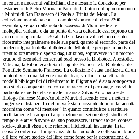
inventari manoscritti vallicelliani che attestano la donazione per
testamento di
Pietro Morina
ai Padri dell’Oratorio filippino romano e
i Minimi di San Francesco di Paola a Trinità dei Monti. La
collezione moriniana consta complessivamente di circa 2200
esemplari, vergati dalla nota di possesso di Morin nelle sue
molteplici varianti, e da un punto di vista editoriale essi coprono un
arco cronologico dal 1530 al 1603: il lascito vallicelliano è stato
ricostruito integralmente nelle sue parti, quanto al secondo, parte del
nucleo originario della biblioteca dei Minimi, e per questo motivo
ritenuto totalmente disperso dagli studiosi, sopravvive in un piccolo
gruppo di esemplari conservati oggi presso la Biblioteca Apostolica
Vaticana, la Biblioteca di San Luigi dei Francesi e la Biblioteca del
Pontificio Seminario Francese. La collezione è stata analizzata da un
punto di vista qualitativo e quantitativo, si offre a una lettura di
modelli bibliografici di riferimento in filigrana ed è stata sottoposta a
uno studio comparatistico con altre raccolte di personaggi coevi, in
particolare quella del cardinale umanista Silvio Antoniano e del
filologo francese Marc-Antoine Muret, riuscendo così a metterne
tangenze e distanze. In definitiva è stato possibile definire la raccolta
moriniana come “di mestiere”, in quanto contribuisce a restituire
perfettamente il campo di applicazione nel settore degli studi del
tempo e le attività svolte dal suo possessore, il tracciato dei contesti
socio-culturali vissuti e le relazioni intellettuali instaurata. In tal
senso è confermata l’importanza dello studio delle collezioni librarie
e il loro valore storico del libro come fonte per la ricostruzione di