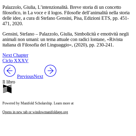
Palazzolo
, Giulia,
L’intenzionalità. Breve storia di un concetto
filosofico
, in
La voce e il logos. Filosofie dell’animalità nella storia
delle idee
, a cura di Stefano Gensini, Pisa, Edizioni ETS, pp. 451-
471, 2020.
Gensini
, Stefano –
Palazzolo
, Giulia,
Simbolicità e emotività negli
animali non umani: un tema attuale con radici lontane
, «Rivista
italiana di Filosofia del Linguaggio», (2020), pp. 230-241.
Next Chapter
Ciclo XXXV
Previous
Next
Il libro
Powered by Manifold Scholarship. Learn more at
Opens in new tab or window
manifoldapp.org