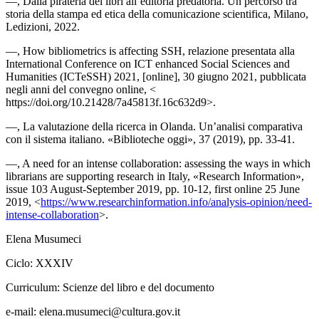
—,
Dalla pirateria dei libri all’editoria predatoria. Un percorso tra
storia della stampa ed etica della comunicazione scientifica
, Milano,
Ledizioni, 2022.
—,
How bibliometrics is affecting SSH
, relazione presentata alla
International Conference on ICT enhanced Social Sciences and
Humanities (ICTeSSH) 2021, [online], 30 giugno 2021, pubblicata
negli anni del convegno online, <
https://doi.org/10.21428/7a45813f.16c632d9>.
—,
La valutazione della ricerca in Olanda. Un’analisi comparativa
con il sistema italiano.
«Biblioteche oggi», 37 (2019), pp. 33-41.
—,
A need for an intense collaboration: assessing the ways in which
librarians are supporting research in Italy
, «Research Information»,
issue 103 August-September 2019, pp. 10-12, first online 25 June
2019, <
https://www.researchinformation.info/analysis-opinion/need-
intense-collaboration
>.
Elena Musumeci
Ciclo:
XXXIV
Curriculum:
Scienze del libro e del documento
e-mail:
elena.musumeci@cultura.gov.it