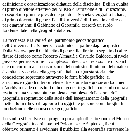
definizione e organizzazione didattica della disciplina. Egli in qualità
di primo direttore effettivo del Museo d’Istruzione e di Educazione,
di segretario prima e presidente poi della Società Geografia Italiana,
di primo docente di geografia all’Università di Roma dove diresse
per quarant’anni il Gabinetto di Geografia, esercitò un ruolo
fondamentale nella geografia italiana.
La ricchezza e la varietà del patrimonio geocartografico
dell’Università La Sapienza, costituitosi a partire dagli acquisti di
Dalla Vedova per il Gabinetto di geografia diretto in seguito da altre
figure di spicco come Roberto Almagià e Osvaldo Baldacci, si rivela
preziosa per ricostruire il complesso intreccio di relazioni e di scambi
che concorrono alla ricostruzione del contesto all’interno del quale si
è svolta la vicenda della geografia italiana. Questa storia, che
conosciamo soprattutto attraverso le fonti bibliografiche, si
arricchisce oggi di ulteriori elementi e sfumature grazie ai documenti
d’archivio e alle collezioni di beni geocartografici il cui studio mira a
restituire una visione più completa e complessa della storia della
geografia e soprattutto della storia dell’insegnamento della geografia
mettendo in rilievo il rapporto tra oggetti e persone con i luoghi di
produzione delle conoscenze geografiche.
Lo studio si inserisce nel progetto più ampio di istituzione del Museo
della Geografia incardinato nel Polo museale Sapienza, il cui
obiettivo primario è avvicinare il pubblico alla geografia attraverso le