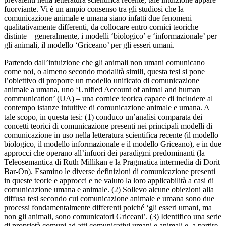
fuorviante. Vi è un ampio consenso tra gli studiosi che la
comunicazione animale e umana siano infatti due fenomeni
qualitativamente differenti, da collocare entro cornici teoriche
distinte – generalmente, i modelli ‘biologico’ e ‘informazionale’ per
gli animali, il modello ‘Griceano’ per gli esseri umani.
Partendo dall’intuizione che gli animali non umani comunicano
come noi, o almeno secondo modalità simili, questa tesi si pone
l’obiettivo di proporre un modello unificato di comunicazione
animale a umana, uno ‘Unified Account of animal and human
communication’ (UA) – una cornice teorica capace di includere al
contempo istanze intuitive di comunicazione animale e umana. A
tale scopo, in questa tesi: (1) conduco un’analisi comparata dei
concetti teorici di comunicazione presenti nei principali modelli di
comunicazione in uso nella letteratura scientifica recente (il modello
biologico, il modello informazionale e il modello Griceano), e in due
approcci che operano all’infuori dei paradigmi predominanti (la
Teleosemantica di Ruth Millikan e la Pragmatica intermedia di Dorit
Bar-On). Esamino le diverse definizioni di comunicazione presenti
in queste teorie e approcci e ne valuto la loro applicabilità a casi di
comunicazione umana e animale. (2) Sollevo alcune obiezioni alla
diffusa tesi secondo cui comunicazione animale e umana sono due
processi fondamentalmente differenti poiché ‘gli esseri umani, ma
non gli animali, sono comunicatori Griceani’. (3) Identifico una serie
di proprietà comuni ad atti comunicativi umani e animali e, a partire