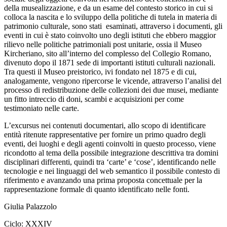
della musealizzazione, e da un esame del contesto storico in cui si
colloca la nascita e lo sviluppo della politiche di tutela in materia di
patrimonio culturale, sono stati esaminati, attraverso i documenti, gli
eventi in cui è stato coinvolto uno degli istituti che ebbero maggior
rilievo nelle politiche patrimoniali post unitarie, ossia il Museo
Kircheriano, sito all’interno del complesso del Collegio Romano,
divenuto dopo il 1871 sede di importanti istituti culturali nazionali.
Tra questi il Museo preistorico, ivi fondato nel 1875 e di cui,
analogamente, vengono ripercorse le vicende, attraverso l’analisi del
processo di redistribuzione delle collezioni dei due musei, mediante
un fitto intreccio di doni, scambi e acquisizioni per come
testimoniato nelle carte.
L’
excursus
nei contenuti documentari, allo scopo di identificare
entità ritenute rappresentative per fornire un primo quadro degli
eventi, dei luoghi e degli agenti coinvolti in questo processo, viene
ricondotto al tema della possibile integrazione descrittiva tra domini
disciplinari differenti, quindi tra ‘carte’ e ‘cose’, identificando nelle
tecnologie e nei linguaggi del web semantico il possibile contesto di
riferimento e avanzando una prima proposta concettuale per la
rappresentazione formale di quanto identificato nelle fonti.
Giulia Palazzolo
Ciclo:
XXXIV