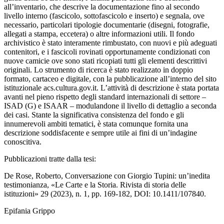
all’inventario, che descrive la documentazione fino al secondo
livello interno (fascicolo, sottofascicolo e inserto) e segnala, ove
necessario, particolari tipologie documentarie (disegni, fotografie,
allegati a stampa, eccetera) o altre informazioni utili. Il fondo
archivistico è stato interamente rimbustato, con nuovi e più adeguati
contenitori, e i fascicoli rovinati opportunamente condizionati con
nuove camicie ove sono stati ricopiati tutti gli elementi descrittivi
originali. Lo strumento di ricerca è stato realizzato in doppio
formato, cartaceo e digitale, con la pubblicazione all’interno del sito
istituzionale acs.cultura.gov.it. L’attività di descrizione è stata portata
avanti nel pieno rispetto degli standard internazionali di settore –
ISAD (G) e ISAAR – modulandone il livello di dettaglio a seconda
dei casi. Stante la significativa consistenza del fondo e gli
innumerevoli ambiti tematici, è stata comunque fornita una
descrizione soddisfacente e sempre utile ai fini di un’indagine
conoscitiva.
Pubblicazioni tratte dalla tesi:
De Rose
, Roberto,
Conversazione con Giorgio Tupini: un’inedita
testimonianza
, «Le Carte e la Storia. Rivista di storia delle
istituzioni» 29 (2023), n. 1, pp. 169-182, DOI: 10.1411/107840.
Epifania Grippo