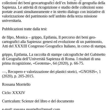
collezioni dei beni geocartografici dell’ex Istituto di geografia della
Sapienza. Le attività di ricognizione e studio delle collezioni sono
portate avanti simultaneamente e in stretto dialogo con iniziative di
valorizzazione del patrimonio nell’ambito della terza missione
universitaria.
Pubblicazioni tratte dalla tesi:
de filpo
, Monica – grippo, Epifania,
Il percorso dei beni geo-
cartografici alla Sapienza: genesi ed evoluzione di un patrimonio
,
Atti del XXXIII Congresso Geografico Italiano, in corso di stampa.
grippo
, Epifania
, La raccolta di stampe calcografiche del Gabinetto
di Geografia dell’Università Sapienza di Roma. I risultati di una
prima ricognizione
, «Geotema», 64 (2020), p. 66-75.
—,
Recupero e valorizzazione dei plastici storici
, «GNOSIS», 1
(2020), p. 205-2015.
Rossana Morriello
Ciclo:
XXXIV
Curriculum:
Scienze del libro e del documento
e-mail:
rossana.morriello@gmail.com