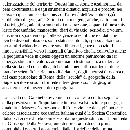
valorizzazione del territorio. Questa lunga storia è testimoniata dai
beni documentali e dagli strumenti didattici acquisiti e prodotti nel
corso di quasi un secolo e mezzo d’attività dell’ex Istituto (già
Gabinetto) di geografia. Si tratta di carte geografiche, carte murali,
plastici, globi, atlanti, strumenti di misurazione, apparati dimostrativi,
lastre fotografiche, manoscritti, diari di viaggio, periodici e volumi
che, non rispondendo più alle esigenze scientifiche e didattiche
perché divenuti obsoleti, sono stati accantonati, spesso abbandonati
per anni rischiando di essere smaltiti per esigenze di spazio. La
nuova sensibilità verso i materiali d’archivio che ha coinvolto anche
la geografia vede in questi oggetti un enorme patrimonio da far
emerge, studiare e valorizzare in quanto testimonianza materiale
della storia della disciplina, dei cambiamenti di paradigma, delle
pratiche scientifiche, dei metodi didattici, degli interessi di ricerca e,
nel caso particolare di Roma, della “scuola” di geografia della
Sapienza dove si sono formate intere generazioni di geografi
accademici e di insegnanti di geografia.
La nascita del Gabinetto avvenne in un contesto contrassegnato
dalla presenza di un’importante e innovativa istituzione pedagogica
quale fu il Museo d’Istruzione e di Educazione e della più antica e
celebre associazione geografica italiana qual è la Società Geografica
Italiana. La rete di relazioni e scambi tra queste istituzioni fu animata
da Giuseppe Dalla Vedova, uno dei protagonisti della prima
comunità di geografi accademici italiani, artefice della prima