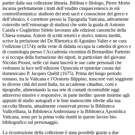
partire dalla sua collezione libraria. Biblista e filologo, Pierre Morin
incarna perfettamente i tratti dell’erudito cinquecentesco in età
controriformistica: studioso dei testi sacri e conoscitore del greco e
dell’ebraico, è correttore presso la Tipografia Vaticana, attivamente
coinvolto nell’entourage di studiosi che sotto la guida di Antonio
Carafa e Guglielmo Sirleto lavorano alle edizioni canoniche della
Chiesa romana. Autore di scritti retorici e storici, tuttora inediti,
scrive la prefazione del
De Rhetorica
di Agostino Valier e ne cura
l’edizione (1574); nella veste di didatta occupa la cattedra di greco e
di cosmologia presso l’Accademia vicentina di Bernardino Partenio
e si occupa della formazione dei nipoti, in particolare del giovane
Nicolas Proust, nelle cui mani lascerà le sue carte personali che
vedranno la luce nell’edizione
Opuscula et epistolae
curata dal
domenicano P. Jacques Quétif (1675). Prima del lungo periodo
romano, tra la Vaticana e l’Oratorio filippino, trascorre vari soggiorni
in diverse città del nord Italia, tra accademie cittadine, corti e
tipografie, alimentando la sua rete di contatti ricostruibile oggi
attraverso missive e responsive, in parte inedite: queste insieme agli
appunti di studio autografi e le liste manoscritte riferite alla sua
raccolta libraria, attualmente conservati presso la Biblioteca
Vallicelliana, la Biblioteca Ambrosiana e la Biblioteca Apostolica
Vaticana, sono per la prima volta riuniti in questo lavoro bio-
bibliografico sul personaggio.
La ricostruzione della collezione è stata possibile grazie a due