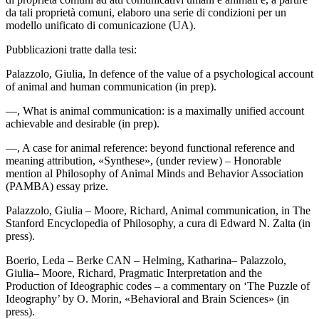
da tali proprietà comuni, elaboro una serie di condizioni per un
modello unificato di comunicazione (UA).
Pubblicazioni tratte dalla tesi:
Palazzolo
, Giulia,
In defence of the value of a psychological account
of animal and human communication
(in prep).
—,
What is animal communication: is a maximally unified account
achievable and desirable
(in prep).
—,
A case for animal reference: beyond functional reference and
meaning attribution
, «Synthese», (under review) – Honorable
mention al Philosophy of Animal Minds and Behavior Association
(PAMBA) essay prize.
Palazzolo
, Giulia –
Moore
, Richard,
Animal communication
, in
The
Stanford Encyclopedia of Philosophy
, a cura di Edward N. Zalta (in
press).
Boerio
, Leda – Berke CAN –
Helming
, Katharina–
Palazzolo
,
Giulia–
Moore
, Richard,
Pragmatic Interpretation and the
Production of Ideographic codes
– a commentary on ‘The Puzzle of
Ideography’ by O. Morin, «Behavioral and Brain Sciences» (in
press).