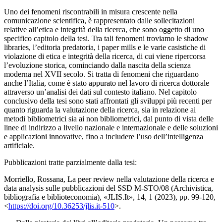
Uno dei fenomeni riscontrabili in misura crescente nella
comunicazione scientifica, è rappresentato dalle sollecitazioni
relative all’etica e integrità della ricerca, che sono oggetto di uno
specifico capitolo della tesi. Tra tali fenomeni troviamo le
shadow
libraries
, l’editoria predatoria, i
paper mills
e le varie casistiche di
violazione di etica e integrità della ricerca, di cui viene ripercorsa
l’evoluzione storica, cominciando dalla nascita della scienza
moderna nel XVII secolo. Si tratta di fenomeni che riguardano
anche l’Italia, come è stato appurato nel lavoro di ricerca dottorale
attraverso un’analisi dei dati sul contesto italiano. Nel capitolo
conclusivo della tesi sono stati affrontati gli sviluppi più recenti per
quanto riguarda la valutazione della ricerca, sia in relazione ai
metodi bibliometrici sia ai non bibliometrici, dal punto di vista delle
linee di indirizzo a livello nazionale e internazionale e delle soluzioni
e applicazioni innovative, fino a includere l’uso dell’intelligenza
artificiale.
Pubblicazioni tratte parzialmente dalla tesi:
Morriello
, Rossana,
La peer review nella valutazione della ricerca e
data analysis sulle pubblicazioni del SSD M-STO/08 (Archivistica,
bibliografia e biblioteconomia), «
JLIS.It», 14, 1 (2023), pp. 99-120,
<
https://doi.org/10.36253/jlis.it-510
>.