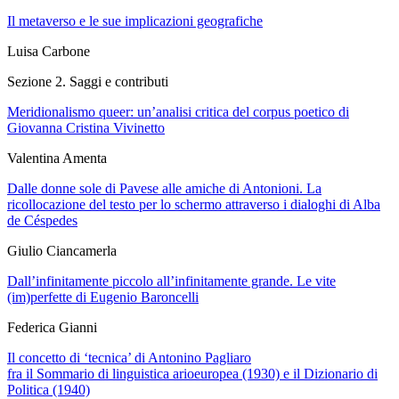
Il metaverso e le sue implicazioni geografiche
Luisa Carbone
Sezione 2. Saggi e contributi
Meridionalismo queer: un’analisi critica del corpus poetico di
Giovanna Cristina Vivinetto
Valentina Amenta
Dalle donne sole di Pavese alle amiche di Antonioni. La
ricollocazione del testo per lo schermo attraverso i dialoghi di Alba
de Céspedes
Giulio Ciancamerla
Dall’infinitamente piccolo all’infinitamente grande. Le vite
(im)perfette di Eugenio Baroncelli
Federica Gianni
Il concetto di ‘tecnica’ di Antonino Pagliaro
fra il
Sommario di linguistica arioeuropea
(1930) e il
Dizionario di
Politica
(1940)