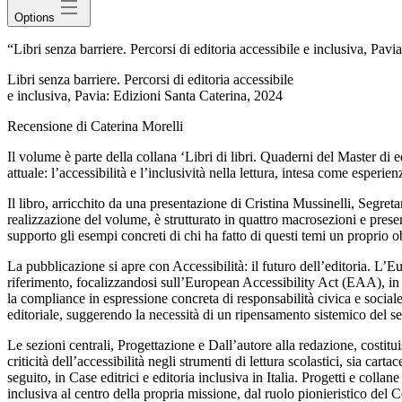
Options
“Libri senza barriere. Percorsi di editoria accessibile e inclusiva, Pav
Libri senza barriere. Percorsi di editoria accessibile
e inclusiva
, Pavia: Edizioni Santa Caterina, 2024
Recensione di Caterina Morelli
Il volume è parte della collana ‘Libri di libri. Quaderni del Master di e
attuale: l’accessibilità e l’inclusività nella lettura, intesa come esperi
Il libro, arricchito da una presentazione di Cristina Mussinelli, Segreta
realizzazione del volume, è strutturato in quattro macrosezioni e presen
supporto gli esempi concreti di chi ha fatto di questi temi un proprio ob
La pubblicazione si apre con
Accessibilità: il futuro dell’editoria. L’
riferimento, focalizzandosi sull’European Accessibility Act (EAA), in
la
compliance
in espressione concreta di responsabilità civica e social
editoriale, suggerendo la necessità di un ripensamento sistemico del se
Le sezioni centrali,
Progettazione
e
Dall’autore alla redazione
, costit
criticità dell’accessibilità negli strumenti di lettura scolastici, sia
cartace
seguito, in
Case editrici e editoria inclusiva in Italia. Progetti e
collane 
inclusiva al centro della propria missione, dal ruolo pionieristico del 