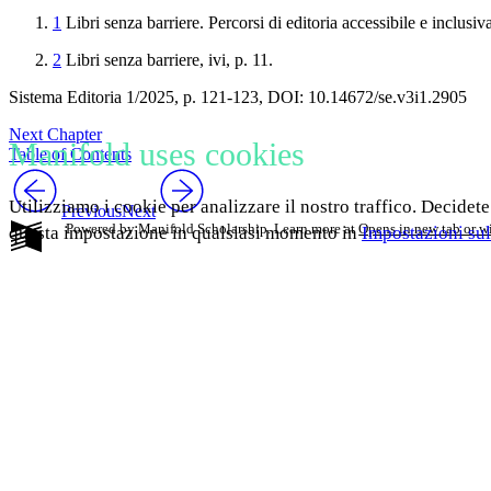
1
Libri senza
barriere. Percorsi di editoria accessibile e inclusiv
2
Libri senza barriere
,
ivi
, p. 11.
Sistema Editoria 1/2025, p. 121-123, DOI: 10.14672/se.v3i1.2905
Next Chapter
Manifold uses cookies
Table of Contents
Utilizziamo i cookie per analizzare il nostro traffico. Decidete
Previous
Next
Powered by Manifold Scholarship. Learn more at
Opens in new tab or 
questa impostazione in qualsiasi momento in
Impostazioni sul