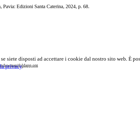
a
, Pavia: Edizioni Santa Caterina, 2024, p. 68.
 se siete disposti ad accettare i cookie dal nostro sito web. È po
window
manifoldapp.org
la privacy
.