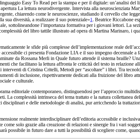
Il linguaggio Easy To Read per la stampa
e per il digitale
: un’analisi del
 apertura
La
lettura neurodivergente. Intervista alla neuroscienziata M
ivergente, chiarendo come le neuroscienze, studiando il cervello che le
a sua diversità, a realizzare il suo potenziale»
1
. Beatrice Riccabone esp
uale
, sottolineandone l’importanza formativa per i giovani lettori. La se
 complessità del libro
tattile illustrato
ad opera di Martina Marinaro, i qu
tematicamente le sfide più complesse dell’implementazione reale dell’acces
e
accessibile
ci presenta Fondazione LIA e il suo impegno decennale a 
esaminate da Rossana Merli in
Quale futuro attende
il sistema braille? Un
menti che facilitano la lettura
affronta le criticità del testo in relazione 
 interventi di Cristina Critelli,
Metodi per “ascoltare” i libri. Tra tecnolo
trumenti di inclusione
, rispettivamente dedicati alla fruizione del libro at
ociale e culturale.
rama editoriale contemporaneo, distinguendosi per l’approccio multidis
ti. La complessità intrinseca del tema trattato e la natura collettanea 
 disciplinari e delle metodologie di analisi, pur arricchendo la trattazion
imensione realmente interdisciplinare dell’editoria accessibile e inclusi
 come solo grazie alla creazione di relazioni e sinergie fra i vari sogge
rà possibile in futuro dare a tutti la possibilità di scegliere come, qua