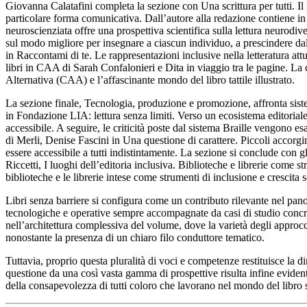
Giovanna Calatafini completa la sezione con
Una scrittura
per tutti. 
particolare forma comunicativa.
Dall’autore alla redazione
contiene in
neuroscienziata offre una prospettiva scientifica sulla lettura neurod
sul modo migliore per insegnare a ciascun individuo, a prescindere dall
in
Raccontami di te. Le rappresentazioni inclusive nella
letteratura att
libri
in CAA di Sarah Confalonieri e
Dita in viaggio tra le pagine. La
Alternativa (CAA) e l’affascinante mondo del libro tattile illustrato.
La sezione finale,
Tecnologia, produzione
e promozione
, affronta sis
in
Fondazione LIA: lettura senza limiti. Verso un ecosistema editorial
accessibile. A seguire, le criticità poste dal sistema Braille vengono 
di Merli, Denise Fascini in
Una questione di
carattere. Piccoli accorgi
essere accessibile a tutti indistintamente. La sezione si conclude con gli
Riccetti,
I luoghi
dell’editoria inclusiva. Biblioteche e librerie come s
biblioteche e le librerie intese come strumenti di inclusione e crescita s
Libri senza barriere
si configura come un contributo rilevante nel pano
tecnologiche e operative sempre accompagnate da casi di studio concre
nell’architettura complessiva del volume, dove la varietà degli approcci
nonostante la presenza di un chiaro filo conduttore tematico.
Tuttavia, proprio questa pluralità di voci e competenze restituisce la d
questione da una così vasta gamma di prospettive risulta infine evidente
della consapevolezza di tutti coloro che lavorano nel mondo del libro sa