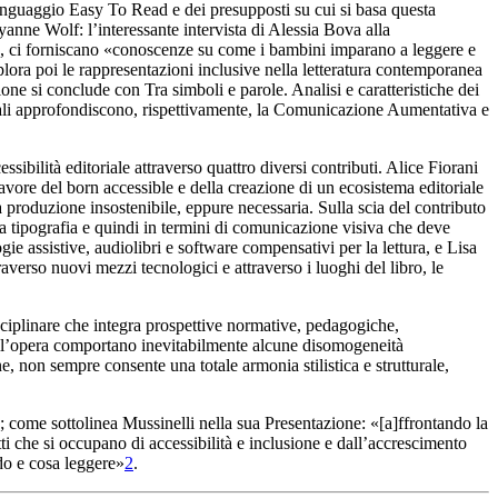
 linguaggio
Easy To
Read
e dei presupposti su cui si basa questa
aryanne Wolf
: l’interessante intervista di Alessia Bova alla
gge, ci forniscano «conoscenze su come i bambini imparano a leggere e
lora poi le rappresentazioni inclusive nella letteratura contemporanea
zione si conclude con
Tra simboli e parole. Analisi
e caratteristiche dei
ali approfondiscono, rispettivamente, la Comunicazione Aumentativa e
sibilità editoriale attraverso quattro diversi contributi. Alice Fiorani
favore del
born accessible
e della creazione di un ecosistema editoriale
a produzione insostenibile, eppure necessaria
. Sulla scia del
contributo
alla tipografia e quindi in termini di comunicazione visiva che deve
gie assistive, audiolibri e
software compensativi per la lettura
, e Lisa
traverso nuovi mezzi tecnologici e attraverso i luoghi del libro, le
ciplinare che integra prospettive normative, pedagogiche,
dell’opera comportano inevitabilmente alcune disomogeneità
e, non sempre consente una totale armonia stilistica e strutturale,
va; come sottolinea Mussinelli nella sua
Presentazione
: «[a]ffrontando la
tti che si occupano di accessibilità e inclusione e dall’accrescimento
ndo e cosa leggere»
2
.