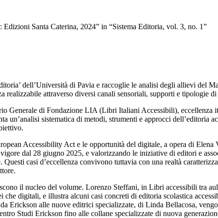
ia: Edizioni Santa Caterina, 2024” in “Sistema Editoria, vol. 3, no. 1”
ditoria’ dell’Università di Pavia e raccoglie le analisi degli allievi del 
enza realizzabile attraverso diversi canali sensoriali, supporti e tipologie
rio Generale di Fondazione LIA (Libri Italiani Accessibili), eccellenza ita
ta un’analisi sistematica di metodi, strumenti e approcci dell’editoria ac
iettivo.
European Accessibility
Act e le opportunità del digitale,
a opera di Elena 
 vigore dal 28 giugno 2025, e valorizzando le iniziative di editori e a
e. Questi casi d’eccellenza convivono tuttavia con una realtà caratterizza
ttore.
uiscono il nucleo del volume. Lorenzo Steffani,
in
Libri accessibili tra au
i che digitali, e illustra alcuni casi concreti di editoria scolastica accessi
da Erickson alle nuove editrici specializzate
, di Linda Bellacosa, vengo
Centro Studi Erickson fino alle collane specializzate di nuova generazione,