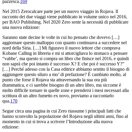
pazzesca.
169
Nel 2015 Zerocalcare parte per un nuovo viaggio in Rojava. Il
racconto dei due viaggi viene pubblicato in volume unico nel 2016,
per BAO Publishing. Nel 2020 Zero sente la necessità di pubblicare
una nuova edizione:
Saranno state decine le volte in cui ho pensato che dovevo […]
aggiornare questo malloppo con quanto continuava a succedere nel
nord della Siria. […] Mi figuravo il nuovo lettore che comprava
Kobane Calling
in libreria e mi si attorcigliava lo stomaco a pensare
“vabbe’, ma questo si compra un libro che finisce nel 2016, e quindi
non saprà che poi intanto è successo X? E che poi è successo Y?”
[…] Perché adesso con la Casa editrice abbiamo sentito il bisogno di
aggiungere questo siluro a mo’ di prefazione? È cambiato molto, al
punto che forse il Rojava sta attraversando la sua ora più
drammatica, e ci sarebbe bisogno di un altro libro, ma siccome è
molto difficile tornare in quelle zone e prendersi i mesi necessari alla
scrittura di un altro fumetto ex novo, proviamo a raccontarlo
qua.
170
Segue circa una pagina in cui Zero riassume i principali fatti che
hanno sconvolto la popolazione del Rojava negli ultimi anni, fino al
momento in cui si trova a scrivere l’
Introduzione alla nuova
edizione
: