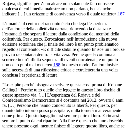
Rojava, significa per Zerocalcare non solamente far conoscere
qualcosa di cui i media mainstream non parlano, bensì anche
indicare […] un orizzonte di convivenza verso il quale tendere».
187
L’umanità al centro del racconto è ciò che lega l’esperienza
dell’autore e della collettività narrata, riducendo la distanza e
l’estraneità che separa il lettore dalla condizione dei membri della
collettività. Per questo, Zerocalcare nell’
Introduzione alla nuova
edizione
sottolinea che il finale del libro è un punto problematico
rispetto al contenuto: «È difficile stabilire quando finisce un libro, se
provi a raccontarci dentro la vita vera. Perché quella continua a
scorrere in un’infinita sequenza di eventi concatenati, e un punto
non ce lo puoi mai mettere».
188
In questo modo, l’autore insiste
sulla necessità di una riflessione critica e extraletteraria una volta
conclusa l’esperienza di lettura:
“Lo capite perché bisognava scrivere questa cosa prima di
Kobane
Calling
?” Perché tutto quello che leggete in questo libro rischia di
essere spazzato via. […] L’esperienza del Rojava e del
Confederalismo Democratico si è costituita nel 2012, ovvero 8 anni
fa. […] Persone che hanno conosciuto la libertà. Per questo, per
quanto tutto intorno possa precipitare, nulla tornerà mai veramente
come prima. Questo bagaglio farà sempre parte di loro. E rimarrà
sempre il punto da cui ripartire. Alla fine è questo che uno dovrebbe
tenere presente oggi, mentre finisce di leggere questo libro, anche se