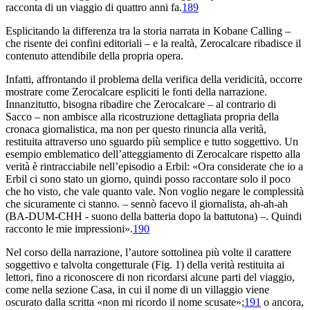
racconta di un viaggio di quattro anni fa.
189
Esplicitando la differenza tra la storia narrata in
Kobane Calling
–
che risente dei confini editoriali – e la realtà, Zerocalcare ribadisce il
contenuto attendibile della propria opera.
Infatti, affrontando il problema della verifica della veridicità, occorre
mostrare come Zerocalcare espliciti le fonti della narrazione.
Innanzitutto, bisogna ribadire che Zerocalcare – al contrario di
Sacco – non ambisce alla ricostruzione dettagliata propria della
cronaca giornalistica, ma non per questo rinuncia alla verità,
restituita attraverso uno sguardo più semplice e tutto soggettivo. Un
esempio emblematico dell’atteggiamento di Zerocalcare rispetto alla
verità è rintracciabile nell’episodio a
Erbil: «Ora considerate che io a
Erbil ci sono stato un giorno, quindi posso raccontare solo il poco
che ho visto, che vale quanto vale. Non voglio negare le complessità
che sicuramente ci stanno. – sennò facevo il giornalista, ah-ah-ah
(BA-DUM-CHH - suono della batteria dopo la battutona) –. Quindi
racconto le mie impressioni».
190
Nel corso della narrazione, l’autore sottolinea più volte il carattere
soggettivo e talvolta congetturale (Fig. 1) della verità restituita ai
lettori, fino a riconoscere di non ricordarsi alcune parti del viaggio,
come nella sezione
Casa
, in cui il nome di un villaggio viene
oscurato dalla scritta «non mi ricordo il nome scusate»;
191
o ancora,