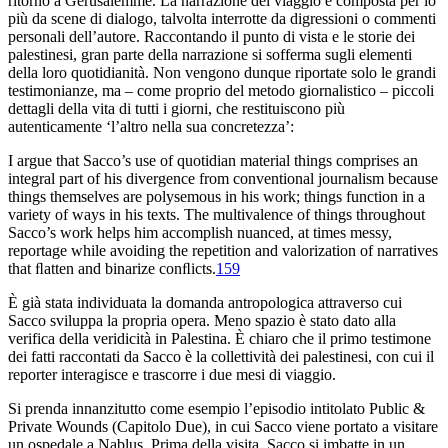
ritorno a Gerusalemme. La narrazione del viaggio è composta per lo
più da scene di dialogo, talvolta interrotte da digressioni o commenti
personali dell’autore. Raccontando il punto di vista e le storie dei
palestinesi, gran parte della narrazione si sofferma sugli elementi
della loro quotidianità. Non vengono dunque riportate solo le grandi
testimonianze, ma – come proprio del metodo giornalistico – piccoli
dettagli della vita di tutti i giorni, che restituiscono più
autenticamente ‘l’altro nella sua concretezza’:
I argue that Sacco’s use of quotidian
material things comprises an
integral part of his divergence from
conventional journalism because
things themselves are polysemous in his work
; things function in a
variety of ways in his texts
. The multivalence of things throughout
Sacco’s work helps him
accomplish nuanced, at times messy,
reportage while avoiding the repetition
and valorization of narratives
that ﬂatten and binarize conﬂ
icts.
159
È già stata individuata la domanda antropologica attraverso cui
Sacco sviluppa la propria opera. Meno spazio è stato dato alla
verifica della veridicità in
Palestina
. È chiaro che il primo testimone
dei fatti raccontati da Sacco è la collettività dei palestinesi, con cui il
reporter interagisce e trascorre i due mesi di viaggio.
Si prenda innanzitutto come esempio l’episodio intitolato
Public &
Private Wounds
(Capitolo Due), in cui Sacco viene portato a visitare
un ospedale a Nablus. Prima della visita, Sacco si imbatte in un