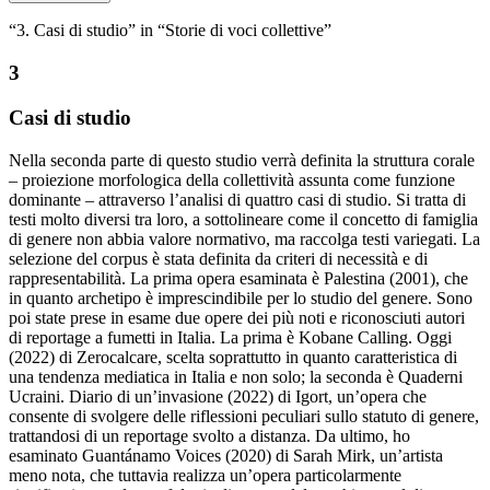
“3. Casi di studio” in “Storie di voci collettive”
3
Casi di studio
Nella seconda parte di questo studio verrà definita la struttura corale
– proiezione morfologica della collettività assunta come funzione
dominante – attraverso l’analisi di quattro casi di studio. Si tratta di
testi molto diversi tra loro, a sottolineare come il concetto di famiglia
di genere non abbia valore normativo, ma raccolga testi variegati. La
selezione del corpus è stata definita da criteri di necessità e di
rappresentabilità. La prima opera esaminata è
Palestina
(2001), che
in quanto archetipo è imprescindibile per lo studio del genere. Sono
poi state prese in esame due opere dei più noti e riconosciuti autori
di reportage a fumetti in Italia. La prima è
Kobane Calling
. Oggi
(2022) di Zerocalcare, scelta soprattutto in quanto caratteristica di
una tendenza mediatica in Italia e non solo; la seconda è
Quaderni
Ucraini. Diario di un’invasione
(2022) di Igort, un’opera che
consente di svolgere delle riflessioni peculiari sullo statuto di genere,
trattandosi di un reportage svolto a distanza. Da ultimo, ho
esaminato
Guantánamo Voices
(2020) di Sarah Mirk, un’artista
meno nota, che tuttavia realizza un’opera particolarmente