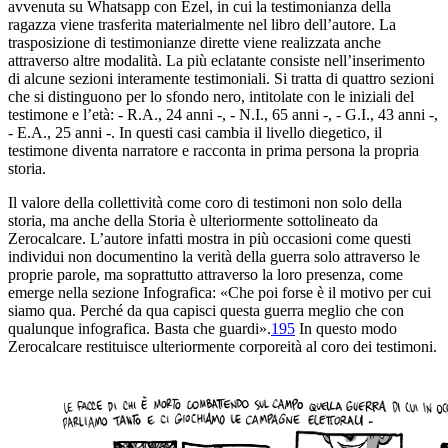
avvenuta su Whatsapp con Ezel, in cui la testimonianza della
ragazza viene trasferita materialmente nel libro dell’autore. La
trasposizione di testimonianze dirette viene realizzata anche
attraverso altre modalità. La più eclatante consiste nell’inserimento
di alcune sezioni interamente testimoniali. Si tratta di quattro sezioni
che si distinguono per lo sfondo nero, intitolate con le iniziali del
testimone e l’età:
- R.A., 24 anni
-
,
- N.I., 65 anni -
,
- G.I., 43 anni
-
,
- E.A., 25 anni -
. In questi
casi cambia il livello diegetico, il
testimone diventa narratore e racconta in prima persona la propria
storia.
Il valore della collettività come coro di testimoni non solo della
storia, ma anche della Storia è ulteriormente sottolineato da
Zerocalcare. L’autore infatti mostra in più occasioni come questi
individui non documentino la verità della guerra solo attraverso le
proprie parole, ma soprattutto attraverso la loro presenza, come
emerge nella sezione
Infografica
: «Che poi forse è il motivo per cui
siamo qua. Perché da qua capisci questa guerra meglio che con
qualunque infografica. Basta che guardi».
195
In questo modo
Zerocalcare restituisce ulteriormente corporeità al coro dei testimoni.