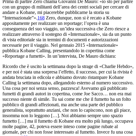
Prima di partire Zero chiama Giovanni De Mauro: «io sto per partire
con un gruppo di militanti dell’area dei centri sociali per cercare di
andare a Kobane, mi piacerebbe pubblicarne la storia su
“Internazionale”».
168
Zero, dunque, non si è recato a Kobane
appositamente per realizzare un reportage; l’opera è una
conseguenza del suo viaggio, un’idea successiva che Zero riesce a
realizzare attraverso il sostegno di «Internazionale», sia da un punto
di vista editoriale sia in termini di documenti e autorizzazioni
necessarie per il viaggio. Nel gennaio 2015 «Internazionale»
pubblica
Kobane Calling
, presentandolo in copertina come
«Reportage a fumetti». In un’intervista, De Mauro dichiara:
Ricordo che è uscito la settimana dopo la strage di «Charlie Hebdo»,
e per noi è stata una sorpresa l’effetto, il successo, per cui la rivista è
andata bruciata in edicola e abbiamo dovuto ristampare Kobane
Calling la settimana dopo, allegandolo esterno al numero successivo.
Una cosa per noi senza senso, pazzesca! Avevamo già pubblicato
fumetti di grandi autori in copertina, come Joe Sacco… non era mai
successo niente di simile. Tu sai come me che il fumetto ha un folto
pubblico di grandi affezionati, ma anche una parte del pubblico
generalista, soprattutto anziani, che non lo capiscono, non gli piace,
insomma non lo leggono […]. Noi abbiamo sempre uno spazio
fumetto […] ma il fumetto di Kobane era molto più lungo, occupava
molte pagine, 42, poteva essere inteso come pagine rubate al
giornale, per chi non fosse interessato al fumetto. Invece fu una cosa