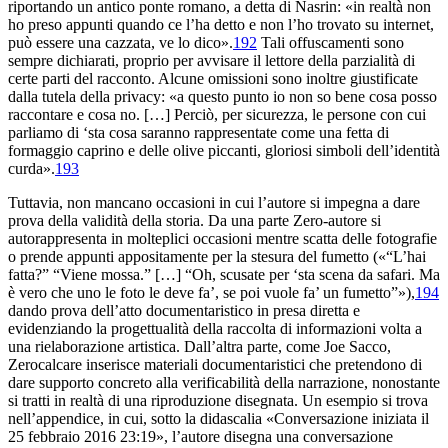
riportando un antico ponte romano, a detta di Nasrin: «in realtà non
ho preso appunti quando ce l’ha detto e non l’ho trovato su internet,
può essere una cazzata, ve lo dico».
192
Tali offuscamenti sono
sempre dichiarati, proprio per avvisare il lettore della parzialità di
certe parti del racconto. Alcune omissioni sono inoltre giustificate
dalla tutela della privacy: «a questo punto io non so bene cosa posso
raccontare e cosa no. […] Perciò, per sicurezza, le persone con cui
parliamo di ‘sta cosa saranno rappresentate come una fetta di
formaggio caprino e delle olive piccanti, gloriosi simboli dell’identità
curda».
193
Tuttavia, non mancano occasioni in cui l’autore si impegna a dare
prova della validità della storia. Da una parte Zero-autore si
autorappresenta in molteplici occasioni mentre scatta delle fotografie
o prende appunti appositamente per la stesura del fumetto («“L’hai
fatta?” “Viene mossa.” […] “Oh, scusate per ‘sta scena da safari. Ma
è vero che uno le foto le deve fa’, se poi vuole fa’ un fumetto”»),
194
dando prova dell’atto documentaristico in presa diretta e
evidenziando la progettualità della raccolta di informazioni volta a
una rielaborazione artistica. Dall’altra parte, come Joe Sacco,
Zerocalcare inserisce materiali documentaristici che pretendono di
dare supporto concreto alla verificabilità della narrazione, nonostante
si tratti in realtà di una riproduzione disegnata. Un esempio si trova
nell’appendice, in cui, sotto la didascalia «Conversazione iniziata il
25 febbraio 2016 23:19»,
l’autore disegna una conversazione