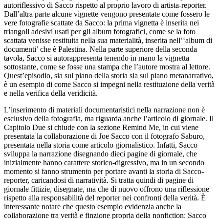
autoriflessivo di Sacco rispetto al proprio lavoro di artista-reporter.
Dall’altra parte alcune vignette vengono presentate come fossero le
vere fotografie scattate da Sacco: la prima vignetta è inserita nei
triangoli adesivi usati per gli album fotografici, come se la foto
scattata venisse restituita nella sua materialità, inserita nell’‘album di
documenti’ che è
Palestina
. Nella parte superiore della seconda
tavola, Sacco si autorappresenta tenendo in mano la vignetta
sottostante, come se fosse una stampa che l’autore mostra al lettore.
Quest’episodio, sia sul piano della storia sia sul piano metanarrativo,
è un esempio di come Sacco si impegni nella restituzione della verità
e nella verifica della veridicità.
L’inserimento di materiali documentaristici nella narrazione non è
esclusivo della fotografia, ma riguarda anche l’articolo di giornale. Il
Capitolo Due si chiude con la sezione
Remind
Me
, in cui viene
presentata la collaborazione di Joe Sacco con il fotografo Saburo,
presentata nella storia come articolo giornalistico. Infatti, Sacco
sviluppa la narrazione disegnando dieci pagine di giornale, che
inizialmente hanno carattere storico-digressivo, ma in un secondo
momento si fanno strumento per portare avanti la storia di Sacco-
reporter, caricandosi di narratività. Si tratta quindi di pagine di
giornale fittizie, disegnate, ma che di nuovo offrono una riflessione
rispetto alla responsabilità del reporter nei confronti della verità. È
interessante notare che questo esempio evidenzia anche la
collaborazione tra verità e finzione propria della nonfiction: Sacco