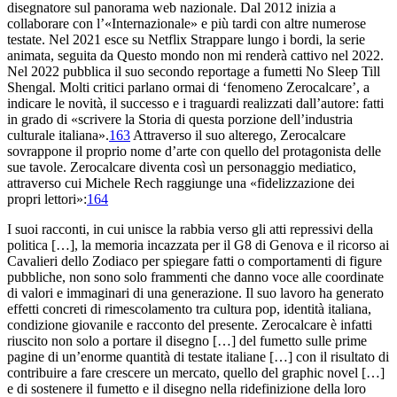
disegnatore sul panorama web nazionale. Dal 2012 inizia a
collaborare con l’«Internazionale» e più tardi con altre numerose
testate. Nel 2021 esce su Netflix
Strappare lungo i bordi
, la serie
animata, seguita da
Questo mondo non mi renderà cattivo
nel 2022.
Nel 2022 pubblica il suo secondo reportage a fumetti
No
Sleep Till
Shengal
. Molti critici parlano ormai di ‘fenomeno Zerocalcare’, a
indicare le novità, il successo e i traguardi realizzati dall’autore: fatti
in grado di «scrivere la Storia di questa porzione dell’industria
culturale italiana».
163
Attraverso il suo alterego, Zerocalcare
sovrappone il proprio nome d’arte con quello del protagonista delle
sue tavole. Zerocalcare diventa così un personaggio mediatico,
attraverso cui Michele Rech raggiunge una «fidelizzazione dei
propri lettori»:
164
I suoi racconti, in cui unisce la rabbia verso gli atti repressivi della
politica […], la memoria incazzata per il G8 di Genova e il ricorso ai
Cavalieri dello Zodiaco per spiegare fatti o comportamenti di figure
pubbliche, non sono solo frammenti che danno voce alle coordinate
di valori e immaginari di una generazione. Il suo lavoro ha generato
effetti concreti di rimescolamento tra cultura pop, identità italiana,
condizione giovanile e racconto del presente. Zerocalcare è infatti
riuscito non solo a portare il disegno […] del fumetto sulle prime
pagine di un’enorme quantità di testate italiane […] con il risultato di
contribuire a fare crescere un mercato, quello del graphic novel […]
e di sostenere il fumetto e il disegno nella ridefinizione della loro