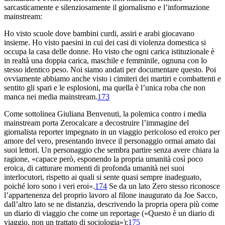
sarcasticamente e silenziosamente il giornalismo e l’informazione
mainstream:
Ho visto scuole dove bambini curdi, assiri e arabi giocavano
insieme. Ho visto paesini in cui dei casi di violenza domestica si
occupa la casa delle donne. Ho visto che ogni carica istituzionale è
in realtà una doppia carica, maschile e femminile, ognuna con lo
stesso identico peso. Noi siamo andati per documentare questo. Poi
ovviamente abbiamo anche visto i cimiteri dei martiri e combattenti e
sentito gli spari e le esplosioni, ma quella è l’unica roba che non
manca nei media mainstream.
173
Come sottolinea Giuliana Benvenuti, la polemica contro i media
mainstream porta Zerocalcare a decostruire l’immagine del
giornalista reporter impegnato in un viaggio pericoloso ed eroico per
amore del vero, presentando invece il personaggio ormai amato dai
suoi lettori. Un personaggio che sembra partire senza avere chiara la
ragione, «capace però, esponendo la propria umanità così poco
eroica, di catturare momenti di profonda umanità nei suoi
interlocutori, rispetto ai quali si sente quasi sempre inadeguato,
poiché loro sono i veri eroi».
174
Se da un lato Zero stesso riconosce
l’appartenenza del proprio lavoro al filone inaugurato da Joe Sacco,
dall’altro lato se ne distanzia, descrivendo la propria opera più come
un diario di viaggio che come un reportage («Questo è un diario di
viaggio, non un trattato di sociologia»):
175