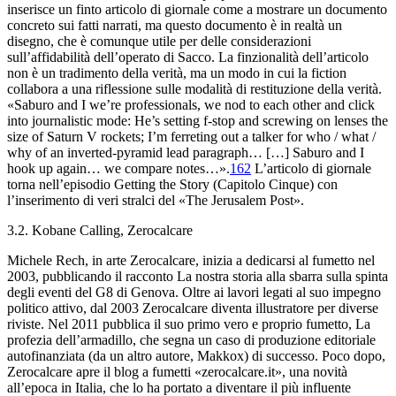
inserisce un finto articolo di giornale come a mostrare un documento
concreto sui fatti narrati, ma questo documento è in realtà un
disegno, che è comunque utile per delle considerazioni
sull’affidabilità dell’operato di Sacco. La finzionalità dell’articolo
non è un tradimento della verità, ma un modo in cui la fiction
collabora a una riflessione sulle modalità di restituzione della verità.
«Saburo and I we’re professionals, we nod to each other and click
into journalistic mode: He’s setting f-stop and screwing on lenses the
size of Saturn V rockets; I’m ferreting out a talker for who / what /
why of an inverted-pyramid lead paragraph… […] Saburo and I
hook up again… we compare notes…».
162
L’articolo di giornale
torna nell’episodio
Getting the
Story
(Capitolo Cinque) con
l’inserimento di veri stralci del «The Jerusalem Post».
3.2.
Kobane Calling
, Zerocalcare
Michele Rech, in arte Zerocalcare, inizia a dedicarsi al fumetto nel
2003, pubblicando il racconto
La nostra storia alla sbarra
sulla spinta
degli eventi del G8 di Genova. Oltre ai lavori legati al suo impegno
politico attivo, dal 2003 Zerocalcare diventa illustratore per diverse
riviste. Nel 2011 pubblica il suo primo vero e proprio fumetto,
La
profezia dell’armadillo
, che segna un caso di produzione editoriale
autofinanziata (da un altro autore, Makkox) di successo. Poco dopo,
Zerocalcare apre il blog a fumetti «zerocalcare.it», una novità
all’epoca in Italia, che lo ha portato a diventare il più influente