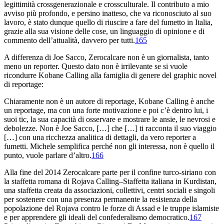
legittimità crossgenerazionale e crossculturale. Il contributo a mio
avviso più profondo, e persino inatteso, che va riconosciuto al suo
lavoro, è stato dunque quello
di riuscire a fare del fumetto in Italia,
grazie alla sua visione delle cose, un linguaggio di opinione e di
commento dell’attualità, davvero per tutti.
165
A differenza di Joe Sacco, Zerocalcare non è un giornalista, tanto
meno un reporter. Questo dato non è irrilevante se si vuole
ricondurre
Kobane
Calling
alla famiglia di genere del graphic novel
di reportage:
Chiaramente non è un autore di reportage,
Kobane Calling
è anche
un reportage, ma con una forte motivazione e poi c’è dentro lui, i
suoi tic, la sua capacità di osservare e mostrare le ansie, le nevrosi e
debolezze. Non è Joe Sacco, […] che […] ti racconta il suo viaggio
[…] con una ricchezza analitica di dettagli, da vero reporter a
fumetti. Michele semplifica perché non gli interessa, non è quello il
punto, vuole parlare d’altro.
166
Alla fine del 2014 Zerocalcare parte per il confine turco-siriano con
la staffetta romana di Rojava Calling–Staffetta italiana in Kurdistan,
una staffetta creata da associazioni, collettivi, centri sociali e singoli
per sostenere con una presenza permanente la resistenza della
popolazione del Rojava contro le forze di Assad e le truppe islamiste
e per apprendere gli ideali del confederalismo democratico.
167