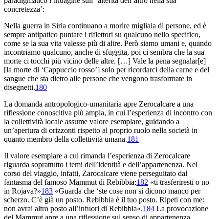
paradigmatico l’indagine sull’‘alterità dell’altro nella sua
concretezza’:
Nella guerra in Siria continuano a morire migliaia di persone, ed è
sempre antipatico puntare i riflettori su qualcuno nello specifico,
come se la sua vita valesse più di altre. Però siamo umani e, quando
incontriamo qualcuno, anche di sfuggita, poi ci sembra che la sua
morte ci tocchi più vicino delle altre. […] Vale la pena segnalar[e]
[la morte di ‘Cappuccio rosso’] solo per ricordarci della carne e del
sangue che sta dietro alle persone che vengono trasformate in
disegnetti.
180
La domanda antropologico-umanitaria apre Zerocalcare a una
riflessione conoscitiva più ampia, in cui l’esperienza di incontro con
la collettività locale assume valore esemplare, guidando a
un’apertura di orizzonti rispetto al proprio ruolo nella società in
quanto membro della collettività umana.
181
Il valore esemplare a cui rimanda l’esperienza di Zerocalcare
riguarda soprattutto i temi dell’identità e dell’appartenenza. Nel
corso del viaggio, infatti, Zarocalcare viene perseguitato dal
fantasma del famoso Mammut di Rebibbia:
182
«ti trasferiresti o no
in Rojava?»
183
«Guarda che ‘ste cose non si dicono manco per
scherzo. C’è già un posto. Rebibbia è il tuo posto. Ripeti con me:
non avrai altro posto all’infuori di Rebibbia».
184
La provocazione
del Mammut apre a una riflessione sul senso di appartenenza,