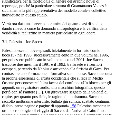
significativa per la morfologia di genere del graphic novel di
reportage, poiché la particolare struttura di
Guantánamo Voices
è
sicuramente la più rappresentativa del modello corale e collettivo
individuato in questo studio.
Verrà ora data una breve panoramica dei quattro casi di studio,
dando rilievo a come la domanda antropologica e la verifica della
veridicità si realizzino in maniera particolare in ogni opera.
3.1.
Palestina
, Joe Sacco
Palestina
esce in nove episodi, inizialmente in formato comic
book
157
nel 1993, successivamente edito in due volumi nel 1996,
per poi essere pubblicato in volume unico nel 2001. Joe Sacco
trascorre due mesi, fra il 1991 e il 1992, tra Israele e i Territori
occupati, partendo da Nablus e arrivando alla Striscia di Gaza. Per
contrastare la deformazione informativa statunitense, Sacco racconta
la propria esperienza di artista occidentale che si reca in Medio
Oriente per conoscere l’altra faccia del conflitto: «Un blocco per gli
appunti, un registratore audio, una macchina fotografica: questo
portò con sé l’autore […]. Un girovagare segnato dalla volontà di
capire, per quanto possibile, le ragioni di un dramma. Sacco ha
raccolto moltissime interviste, buttato giù schizzi, scattato centinaia
di foto, preso pagine e pagine di appunti».
158
Palestina
racconta in
ordine cronologico il viaggio di Sacco, dall’arrivo al Cairo fino al