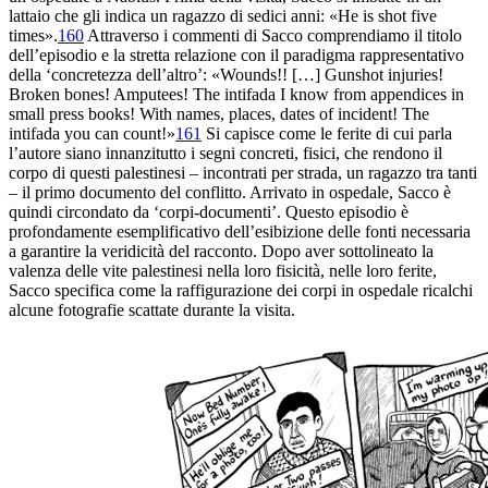
lattaio che gli indica un ragazzo di sedici anni: «He is shot five
times».
160
Attraverso i commenti di Sacco comprendiamo il titolo
dell’episodio e la stretta relazione con il paradigma rappresentativo
della ‘concre
tezza dell’altro’: «Wounds!! […] Gunshot injuries!
Broken bones! Amputees! The intifada I know from appendices in
small press books! With names, places, dates of incident! The
intifada you can count!»
161
Si capisce come le ferite di cui parla
l’autore siano innanzitutto i segni concreti, fisici, che rendono il
corpo di questi palestinesi – incontrati per strada, un ragazzo tra tanti
– il primo documento del conflitto. Arrivato in ospedale, Sacco è
quindi circondato da ‘corpi-documenti’. Questo episodio è
profondamente esemplificativo dell’esibizione delle fonti necessaria
a garantire la veridicità del racconto. Dopo aver sottolineato la
valenza delle vite palestinesi nella loro fisicità, nelle loro ferite,
Sacco specifica come la raffigurazione dei corpi in ospedale ricalchi
alcune fotografie scattate durante la visita.