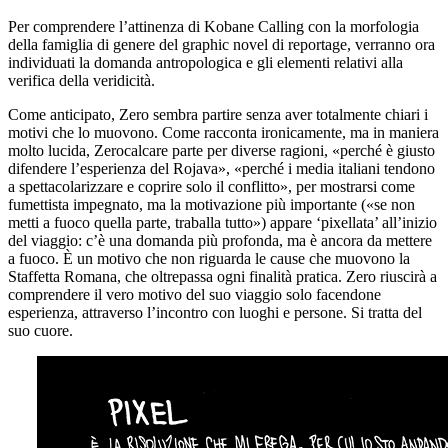
Per comprendere l’attinenza di
Kobane Calling
con la morfologia
della famiglia di genere del graphic novel di reportage, verranno ora
individuati la domanda antropologica e gli elementi relativi alla
verifica della veridicità.
Come anticipato, Zero sembra partire senza aver totalmente chiari i
motivi che lo muovono. Come racconta ironicamente, ma in maniera
molto lucida, Zerocalcare parte per diverse ragioni, «perché è giusto
difendere l’esperienza del Rojava», «perché i media italiani tendono
a spettacolarizzare e coprire solo il conflitto», per mostrarsi come
fumettista impegnato, ma la motivazione più importante («se non
metti a fuoco quella parte, traballa tutto») appare ‘pixellata’ all’inizio
del viaggio: c’è una domanda più profonda, ma è ancora da mettere
a fuoco. È un motivo che non riguarda le cause che muovono la
Staffetta Romana, che oltrepassa ogni finalità pratica. Zero riuscirà a
comprendere il vero motivo del suo viaggio solo facendone
esperienza, attraverso l’incontro con luoghi e persone. Si tratta del
suo cuore.