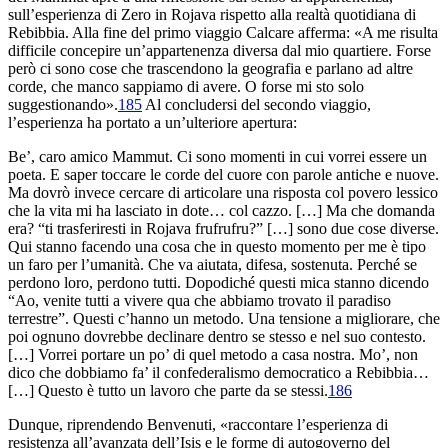
sull’esperienza di Zero in Rojava rispetto alla realtà quotidiana di
Rebibbia. Alla fine del primo viaggio Calcare afferma: «A me risulta
difficile concepire un’appartenenza diversa dal mio quartiere. Forse
però ci sono cose che trascendono la geografia e parlano ad altre
corde, che manco sappiamo di avere. O forse mi sto solo
suggestionando».
185
Al concludersi del secondo viaggio,
l’esperienza ha portato a un’ulteriore apertura:
Be’, caro amico Mammut. Ci sono momenti in cui vorrei essere un
poeta. E saper toccare le corde del cuore con parole antiche e nuove.
Ma dovrò invece cercare di articolare una risposta col povero lessico
che la vita mi ha lasciato in dote… col cazzo. […] Ma che domanda
era? “ti trasferiresti in Rojava frufrufru?” […] sono due cose diverse.
Qui stanno facendo una cosa che in questo momento per me è tipo
un faro per l’umanità. Che va aiutata, difesa, sostenuta. Perché se
perdono loro, perdono tutti. Dopodiché questi mica stanno dicendo
“Ao, venite tutti a vivere qua che abbiamo trovato il paradiso
terrestre”. Questi c’hanno un metodo. Una tensione a migliorare, che
poi ognuno dovrebbe declinare dentro se stesso e nel suo contesto.
[…] Vorrei portare un po’ di
quel metodo a casa nostra. Mo’, non
dico che dobbiamo fa’ il confederalismo democratico a Rebibbia…
[…] Questo è tutto un lavoro che parte da se stessi.
186
Dunque, riprendendo Benvenuti, «raccontare l’esperienza di
resistenza all’avanzata dell’Isis e le forme di autogoverno del