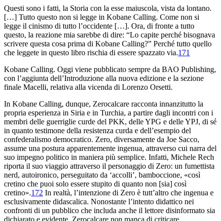
Questi sono i fatti, la Storia con la esse maiuscola, vista da lontano.
[…] Tutto questo non si legge in
Kobane Calling
. Come non si
legge il cinismo di tutto l’occidente […]. Ora, di fronte a tutto
questo, la reazione mia sarebbe di dire: “Lo capite perché bisognava
scrivere questa cosa prima di
Kobane Calling
?” Perché tutto quello
che leggete in questo libro rischia di essere spazzato via.
171
Kobane Calling. Oggi
viene pubblicato sempre da BAO Publishing,
con l’aggiunta dell’
Introduzione alla nuova edizione
e la sezione
finale
Macelli
, relativa alla vicenda di Lorenzo Orsetti.
In
Kobane Calling
, dunque, Zerocalcare racconta innanzitutto la
propria esperienza in Siria e in Turchia, a partire dagli incontri con i
membri delle guerriglie curde del PKK, delle YPG e delle YPJ, di sé
in quanto testimone della resistenza curda e dell’esempio del
confederalismo democratico. Zero, diversamente da Joe Sacco,
assume una postura apparentemente ingenua, attraverso cui narra del
suo impegno politico in maniera più semplice. Infatti, Michele Rech
riporta il suo viaggio attraverso il personaggio di Zero: un fumettista
nerd, autoironico, perseguitato da ‘accolli’, bamboccione, «così
cretino che puoi solo essere stupito di quanto non [sia] così
cretino».
172
In realtà, l’intenzione di Zero è tutt’altro che ingenua e
esclusivamente didascalica. Nonostante l’intento didattico nei
confronti di un pubblico che includa anche il lettore disinformato sia
dichiarato e evidente, Zerocalcare non manca di criticare