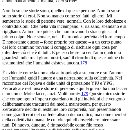
emblematicamente
Umanità
, Zero scrive:
Non lo so che storie sono, quelle di queste persone. Non lo so se
sono storie di eroi. Non so manco come so’ fatti, gli eroi. Mi
sembrano le storie di persone vere, normali. Con le loro debolezze e
contraddizioni. Che nella vita inciampano, si rialzano, sbandano e si
ripigliano. Anime irrequiete, che non trovano la strada giusta al
primo colpo. Note stonate, nella filarmonica perfetta del loro tempo.
E nonostante questo – forse proprio per questo – a un certo punto
del loro cammino trovano il coraggio di rischiare ogni cosa per
difendere ciò che è di tutti. E penso che se tra cent’anni qualcuno
guarderà indietro ai giorni nostri, sarà il ricordo di queste anime che
testimonierà che l’umanità esisteva ancora.
178
È evidente come la domanda antropologica sul cuore e sull’amore
per l’umanità guidi l’autore a una narrazione sulla collettività. Nel
raccontare del Rojava e delle unità di protezione YPJ e YPG,
Zerocalcare restituisce storie di persone: «qui la guerra ha una faccia
e un nome. Molte facce, anzi. Molti nomi».
179
Queste micro-storie
che compongono l’opera riguardano tutti gli individui che vengono
deliberatamente trascurati dai media mainstream, per questo
Zerocalcare decide di restituire loro corporeità, non presentandoli
come grandi eroi del confederalismo democratico, ma come membri
della collettività umana, le cui vite quindi dovrebbero interessare
tutti. Di nuovo, dunque, è rintracciabile come filo rosso