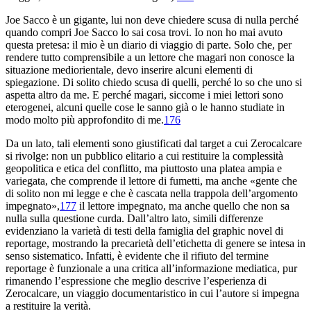
Joe Sacco è un gigante, lui non deve chiedere scusa di nulla perché
quando compri Joe Sacco lo sai cosa trovi. Io non ho mai avuto
questa pretesa: il mio è un diario di viaggio di parte. Solo che, per
rendere tutto comprensibile a un lettore che magari non conosce la
situazione mediorientale, devo inserire alcuni elementi di
spiegazione. Di solito chiedo scusa di quelli, perché lo so che uno si
aspetta altro da me. E perché magari, siccome i miei lettori sono
eterogenei, alcuni quelle cose le sanno già o le hanno studiate in
modo molto più approfondito di me.
176
Da un lato, tali elementi sono giustificati dal target a cui Zerocalcare
si rivolge: non un pubblico elitario a cui restituire la complessità
geopolitica e etica del conflitto, ma piuttosto una platea ampia e
variegata, che comprende il lettore di fumetti, ma anche «gente che
di solito non mi legge e che è cascata nella trappola dell’argomento
impegnato»,
177
il lettore impegnato, ma anche quello che non sa
nulla sulla questione curda. Dall’altro lato, simili differenze
evidenziano la varietà di testi della famiglia del graphic novel di
reportage, mostrando la precarietà dell’etichetta di genere se intesa in
senso sistematico. Infatti, è evidente che il rifiuto del termine
reportage è funzionale a una critica all’informazione mediatica, pur
rimanendo l’espressione che meglio descrive l’esperienza di
Zerocalcare, un viaggio documentaristico in cui l’autore si impegna
a restituire la verità.