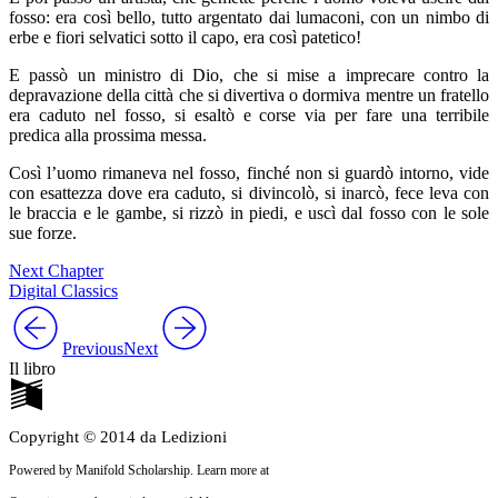
fosso: era così bello, tutto argentato dai lumaconi, con un nimbo di
erbe e fiori selvatici sotto il capo, era così patetico!
E passò un ministro di Dio, che si mise a imprecare contro la
depravazione della città che si divertiva o dormiva mentre un fratello
era caduto nel fosso, si esaltò e corse via per fare una terribile
predica alla prossima messa.
Così l’uomo rimaneva nel fosso, finché non si guardò intorno, vide
con esattezza dove era caduto, si divincolò, si inarcò, fece leva con
le braccia e le gambe, si rizzò in piedi, e uscì dal fosso con le sole
sue forze.
Next Chapter
Digital Classics
Previous
Next
Il libro
Copyright © 2014 da Ledizioni
Powered by Manifold Scholarship. Learn more at