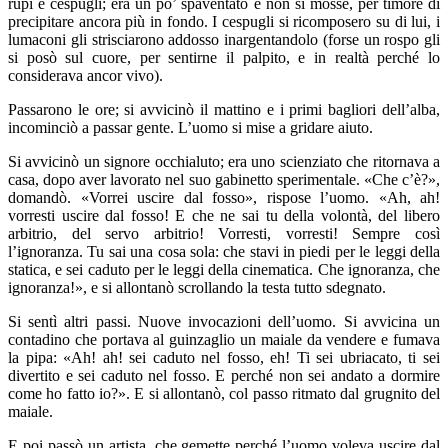
rupi e cespugli; era un po’ spaventato e non si mosse, per timore di
precipitare ancora più in fondo. I cespugli si ricomposero su di lui, i
lumaconi gli strisciarono addosso inargentandolo (forse un rospo gli
si posò sul cuore, per sentirne il palpito, e in realtà perché lo
considerava ancor vivo).
Passarono le ore; si avvicinò il mattino e i primi bagliori dell’alba,
incominciò a passar gente. L’uomo si mise a gridare aiuto.
Si avvicinò un signore occhialuto; era uno scienziato che ritornava a
casa, dopo aver lavorato nel suo gabinetto sperimentale. «Che c’è?»,
domandò. «Vorrei uscire dal fosso», rispose l’uomo. «Ah, ah!
vorresti uscire dal fosso! E che ne sai tu della volontà, del libero
arbitrio, del servo arbitrio! Vorresti, vorresti! Sempre così
l’ignoranza. Tu sai una cosa sola: che stavi in piedi per le leggi della
statica, e sei caduto per le leggi della cinematica. Che ignoranza, che
ignoranza!», e si allontanò scrollando la testa tutto sdegnato.
Si sentì altri passi. Nuove invocazioni dell’uomo. Si avvicina un
contadino che portava al guinzaglio un maiale da vendere e fumava
la pipa: «Ah! ah! sei caduto nel fosso, eh! Ti sei ubriacato, ti sei
divertito e sei caduto nel fosso. E perché non sei andato a dormire
come ho fatto io?». E si allontanò, col passo ritmato dal grugnito del
maiale.
E poi passò un artista, che gemette perché l’uomo voleva uscire dal