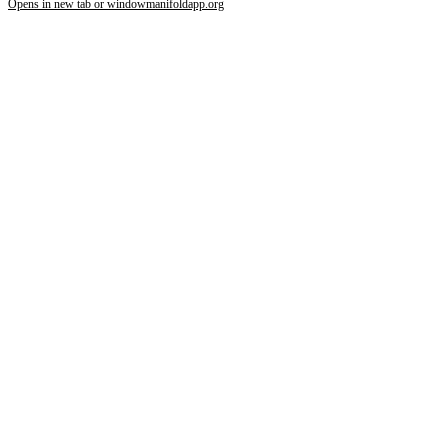
Opens in new tab or window
manifoldapp.org