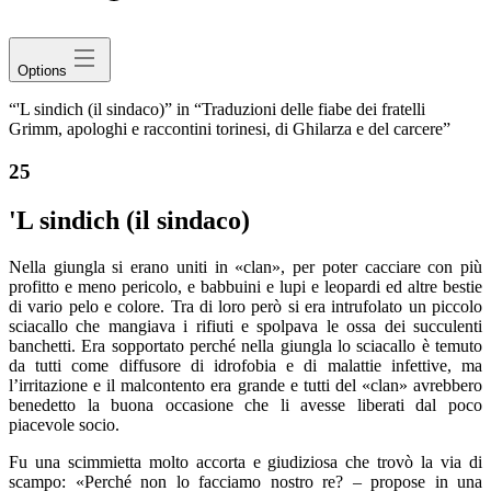
avatar
Options
“'L sindich (il sindaco)” in “Traduzioni delle fiabe dei fratelli
Grimm, apologhi e raccontini torinesi, di Ghilarza e del carcere”
25
'L sindich (il sindaco)
Nella giungla si erano uniti in «clan», per poter cacciare con più
profitto e meno pericolo, e babbuini e lupi e leopardi ed altre bestie
di vario pelo e colore. Tra di loro però si era intrufolato un piccolo
sciacallo che mangiava i rifiuti e spolpava le ossa dei succulenti
banchetti. Era sopportato perché nella giungla lo sciacallo è temuto
da tutti come diffusore di idrofobia e di malattie infettive, ma
l’irritazione e il malcontento era grande e tutti del «clan» avrebbero
benedetto la buona occasione che li avesse liberati dal poco
piacevole socio.
Fu una scimmietta molto accorta e giudiziosa che trovò la via di
scampo: «Perché non lo facciamo nostro re? – propose in una