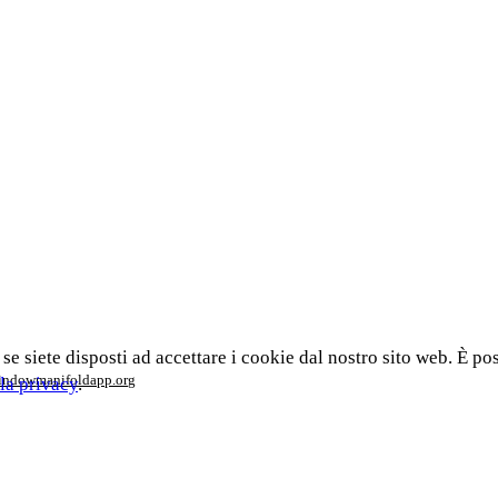
 se siete disposti ad accettare i cookie dal nostro sito web. È po
window
manifoldapp.org
la privacy
.