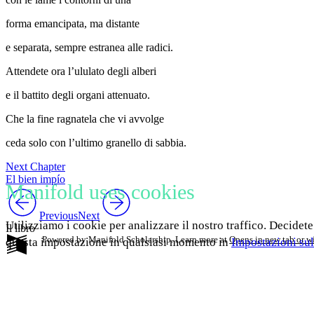
forma emancipata, ma distante
e separata, sempre estranea alle radici.
Attendete ora l’ululato degli alberi
e il battito degli organi attenuato.
Che la fine ragnatela che vi avvolge
ceda solo con l’ultimo granello di sabbia.
Next Chapter
El bien impío
Manifold uses cookies
Previous
Next
Utilizziamo i cookie per analizzare il nostro traffico. Decidete
Il libro
Powered by Manifold Scholarship. Learn more at
Opens in new tab or 
questa impostazione in qualsiasi momento in
Impostazioni sul