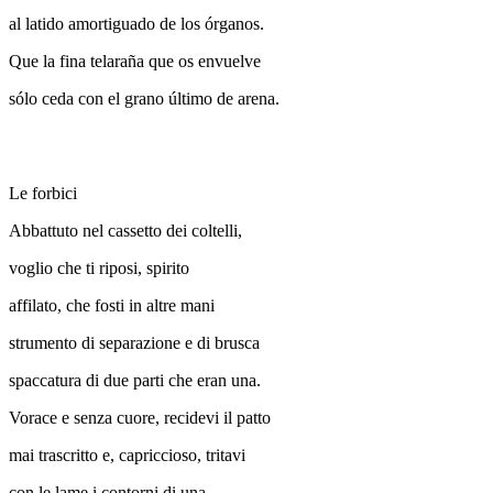
al latido amortiguado de los órganos.
Que la fina telaraña que os envuelve
sólo ceda con el grano último de arena.
Le forbici
Abbattuto nel cassetto dei coltelli,
voglio che ti riposi, spirito
affilato, che fosti in altre mani
strumento di separazione e di brusca
spaccatura di due parti che eran una.
Vorace e senza cuore, recidevi il patto
mai trascritto e, capriccioso, tritavi
con le lame i contorni di una