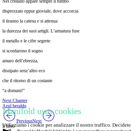
Nel cristallo appare sempre il bimbo
disprezzato eppur gioviale, dove accorcia
il tiranno la catena e si attenua
la durezza dei suoi artigli. L’armatura fuse
il metallo e le cifre segrete
si scordarono il sogno
amaro dell’ebrezza,
dissipato senz’altro eco
che il ritorno di un costante
“a domani!”
Next Chapter
Azul heraldo
Manifold uses cookies
Previous
Next
Utilizziamo i cookie per analizzare il nostro traffico. Decidete
Il libro
Powered by Manifold Scholarship. Learn more at
Opens in new tab or 