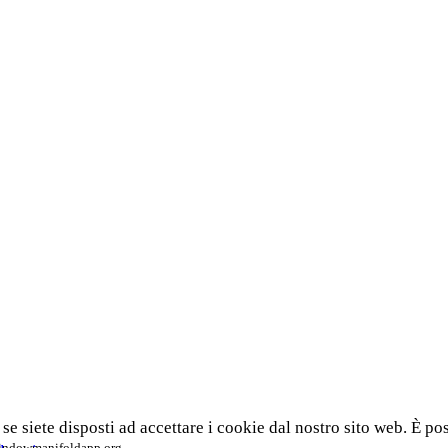
 se siete disposti ad accettare i cookie dal nostro sito web. È po
window
manifoldapp.org