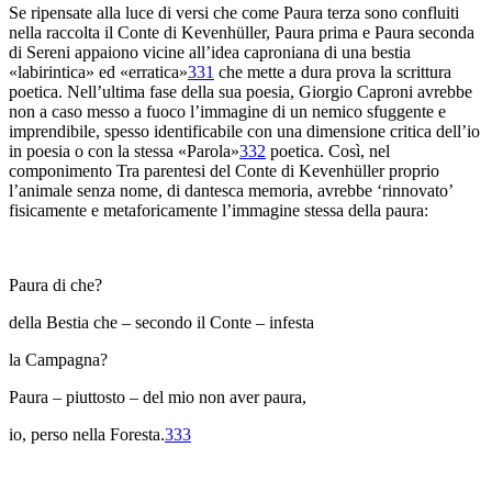
Se ripensate alla luce di versi che come
Paura terza
sono confluiti
nella raccolta il
Conte di Kevenhüller
,
Paura prima
e
Paura seconda
di Sereni appaiono vicine all’idea caproniana di una bestia
«labirintica»
ed «erratica»
331
che mette a dura prova la scrittura
poetica. Nell’ultima fase della sua poesia, Giorgio Caproni avrebbe
non a caso messo a fuoco l’immagine di un nemico sfuggente e
imprendibile, spesso identificabile con una dimensione critica dell’io
in poesia o con la stessa «Parola»
332
poetica. Così, nel
componimento
Tra parentesi
del
Conte di Kevenhüller
proprio
l’animale senza nome, di dantesca memoria, avrebbe ‘rinnovato’
fisicamente e metaforicamente l’immagine stessa della paura:
Paura di che?
della Bestia che – secondo il Conte – infesta
la Campagna?
Paura – piuttosto – del mio non aver paura,
io, perso nella Foresta.
333