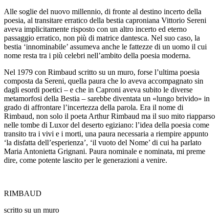
Alle soglie del nuovo millennio, di fronte al destino incerto della
poesia, al transitare erratico della bestia caproniana Vittorio Sereni
aveva implicitamente risposto con un altro incerto ed eterno
passaggio erratico, non più di matrice dantesca. Nel suo caso, la
bestia ‘innominabile’ assumeva anche le fattezze di un uomo il cui
nome resta tra i più celebri nell’ambito della poesia moderna.
Nel 1979 con
Rimbaud scritto su un muro
, forse l’ultima poesia
composta da Sereni,
quella paura che lo aveva accompagnato sin
dagli esordi poetici – e che in Caproni aveva subito le diverse
metamorfosi della Bestia – sarebbe diventata un «lungo brivido» in
grado di affrontare l’incertezza della parola. Era il nome di
Rimbaud, non solo il poeta Arthur Rimbaud ma il suo mito riapparso
nelle tombe di Luxor del deserto egiziano: l’idea della poesia come
transito tra i vivi e i morti, una
paura necessaria
a riempire appunto
‘la disfatta dell’esperienza’, ‘il vuoto del Nome’ di cui ha parlato
Maria Antonietta Grignani. Paura
nominale
e nominata, mi preme
dire, come potente lascito per le generazioni a venire.
RIMBAUD
scritto su un muro