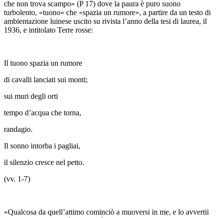
che non trova scampo» (
P
17) dove la paura è puro suono
turbolento, «tuono» che «spazia un rumore», a partire da un testo di
ambientazione luinese uscito su rivista l’anno della tesi di laurea, il
1936, e intitolato
Terre rosse
:
Il tuono spazia un rumore
di cavalli lanciati sui monti;
sui muri degli orti
tempo d’acqua che torna,
randagio.
Il sonno intorba i pagliai,
il silenzio cresce nel petto.
(vv. 1-7)
«Qualcosa da quell’attimo cominciò a muoversi in me, e lo avvertii