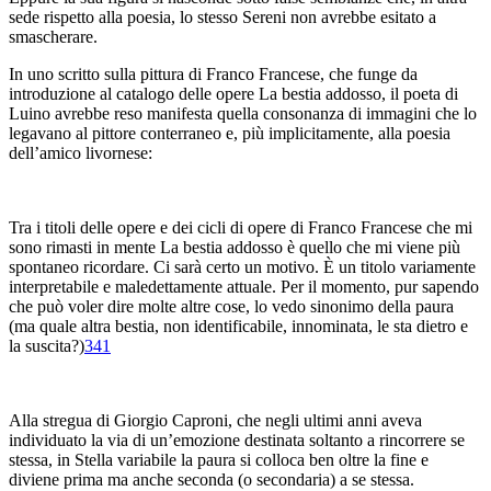
sede rispetto alla poesia, lo stesso Sereni non avrebbe esitato a
smascherare.
In uno scritto sulla pittura di Franco Francese, che funge da
introduzione al catalogo delle opere
La bestia addosso
,
il poeta di
Luino avrebbe reso manifesta quella consonanza di immagini che lo
legavano al pittore conterraneo e, più implicitamente, alla poesia
dell’amico livornese:
Tra i titoli delle opere e dei cicli di opere di Franco Francese che mi
sono rimasti in mente
La bestia addosso
è quello che mi viene più
spontaneo ricordare. Ci sarà certo un motivo. È un titolo variamente
interpretabile e maledettamente attuale. Per il momento, pur sapendo
che può voler dire molte altre cose, lo vedo
sinonimo della paura
(ma quale altra bestia, non identificabile, innominata, le sta dietro e
la suscita?)
341
Alla stregua di Giorgio Caproni, che negli ultimi anni aveva
individuato la via di un’emozione destinata soltanto a rincorrere se
stessa, in
Stella variabile
la paura
si colloca ben oltre la fine e
diviene
prima
ma anche
seconda
(o secondaria) a se stessa.