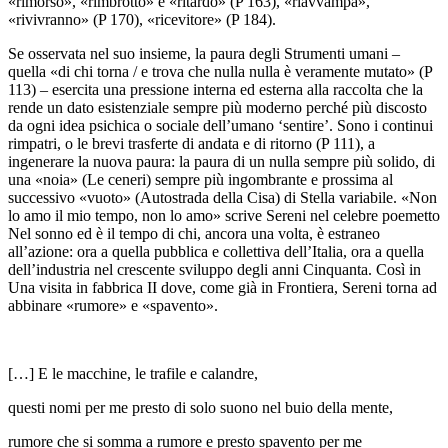
«rimorso», «rimbrottò» e «ritardo» (
P
163), «riavvampa»,
«rivivranno» (
P
170), «ricevitore» (
P
184).
Se osservata nel suo insieme, la paura degli
Strumenti umani
–
quella «di chi torna / e trova che nulla nulla è veramente mutato» (
P
113) –
esercita una pressione interna ed esterna alla raccolta che la
rende un dato esistenziale sempre più moderno perché più discosto
da ogni idea psichica o sociale dell’umano ‘sentire’. Sono i continui
rimpatri, o le brevi trasferte di
andata
e di
ritorno
(
P
111), a
ingenerare la nuova paura: la paura di un
nulla
sempre più
solido
, di
una «noia» (
Le ceneri
) sempre più ingombrante e prossima al
successivo «vuoto» (
Autostrada della Cisa
) di
Stella variabile
. «Non
lo amo il mio tempo, non lo amo» scrive Sereni nel celebre poemetto
Nel sonno
ed è il tempo di chi, ancora una volta, è estraneo
all’azione: ora a quella pubblica e collettiva dell’Italia, ora a quella
dell’industria nel crescente sviluppo degli anni Cinquanta. Così in
Una visita in fabbrica
II dove, come già in
Frontiera
, Sereni torna ad
abbinare «rumore» e «spavento».
[…] E le macchine, le trafile e calandre,
questi nomi per me presto di solo suono nel buio della mente,
rumore che si somma a rumore e presto spavento per me