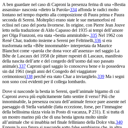
A ben guardare nel caso di Caproni la presenza ferina di una «Bestia
assassina» nascosta «dietro la Parola»
334
affonda le radici molto
lontano nel tempo rispetto alla composizione di
Paura prima
e
Paura
seconda
di Sereni. Molteplici erano state le sue metamorfosi ed
eclissi nel caso del poeta livornese. In origine, con Pierre Jean Jouve
letto nella traduzione di Aldo Capasso del 1935 ai tempi dell’amore
per Olga Franzoni, era stata «bestia ammirabile».
335
Nel 1962 con
René Char, tradotto insieme a Sereni per Feltrinelli,
336
si era
trasformata nella «Bête innommable»
interpretata da Maurice
Blanchot come «parola che dona voce all’assenza» nel saggio
La
Bête de Lascaux
del 1958 (le pitture rupestri di Lascaux, manifesto
della nascita dell’arte e del congedo dell’uomo dal suo passato
animale).
337
Caproni quel saggio lo conosceva bene e lo possedeva
sin dal 1961 (negli anni del
Congedo del viaggiatore
cerimonioso
)
338
perché era stato Char a inviarglielo.
339
Ma i segni
non sono così evidenti per il collega lombardo.
Dove si nasconde la bestia in Sereni, quell’animale bigamo di cui
Caproni aveva più esplicitamente fatto sentire il verso? Più che
innominabile, la presenza oscura dell’animale feroce pare assente nel
paesaggio di
Stella
variabile
(fatta eccezione, forse, per l’immagine
della bellissima ràzza viola in
Posto di vacanza
,
P
231). E si tratta di
un mostro marino più che di una bestia ignota molto simile
all’animale che si insabbia nel finale felliniano della
Dolce vita
.
340
Eppure la sua figura si nasconde sotto false sembianze che, in altra