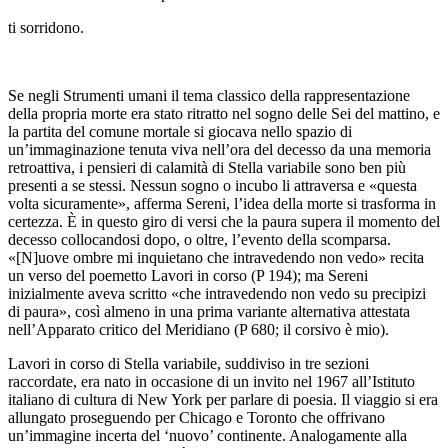
ti sorridono.
Se negli
Strumenti umani
il tema classico della rappresentazione
della propria morte era stato ritratto nel sogno delle
Sei del mattino
, e
la partita del comune mortale si giocava nello spazio di
un’immaginazione tenuta viva nell’ora del decesso da una memoria
retroattiva, i pensieri di calamità di
Stella variabile
sono ben più
presenti a se stessi. Nessun sogno o incubo li attraversa e «questa
volta sicuramente», afferma Sereni, l’idea della morte si trasforma in
certezza. È in questo giro di versi che la paura supera il momento del
decesso collocandosi dopo, o
oltre
, l’evento della scomparsa.
«[N]uove ombre mi inquietano che intravedendo non vedo» recita
un verso del poemetto
Lavori in corso
(
P
194); ma Sereni
inizialmente aveva scritto «che intravedendo non vedo
su precipizi
di paura
», così almeno in una prima variante alternativa attestata
nell’Apparato critico del Meridiano (
P
680; il corsivo è mio).
Lavori in corso
di
Stella variabile
,
suddiviso in tre sezioni
raccordate, era nato in occasione di un invito nel 1967 all’Istituto
italiano di cultura di New York per parlare di poesia. Il viaggio si era
allungato proseguendo per Chicago e Toronto che offrivano
un’immagine incerta del ‘nuovo’ continente. Analogamente alla