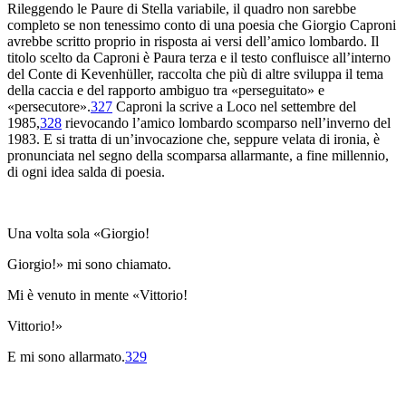
Rileggendo le
Paure
di
Stella variabile
, il quadro non sarebbe
completo se non tenessimo conto di una poesia che Giorgio Caproni
avrebbe scritto proprio in risposta ai versi dell’amico lombardo. Il
titolo scelto da Caproni è
Paura terza
e il testo confluisce all’interno
del
Conte di Kevenhüller
, raccolta che più di altre sviluppa il tema
della caccia e del rapporto ambiguo tra «perseguitato» e
«persecutore».
327
Caproni la scrive a Loco nel settembre del
1985,
328
rievocando l’amico lombardo scomparso nell’inverno del
1983. E si tratta di un’invocazione che, seppure velata di ironia, è
pronunciata nel segno della scomparsa
allarmante
,
a fine millennio,
di ogni idea salda di poesia.
Una volta sola «Giorgio!
Giorgio!
»
mi sono chiamato.
Mi è venuto in mente «Vittorio!
Vittorio!
»
E mi sono allarmato.
329