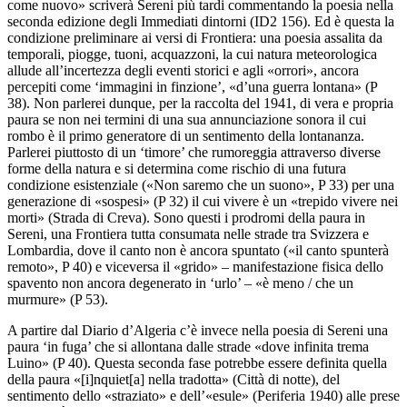
come nuovo» scriverà Sereni più tardi commentando la poesia nella
seconda edizione degli
Immediati dintorni
(
ID2
156). Ed è questa la
condizione preliminare ai versi di
Frontiera
: una poesia assalita da
temporali, piogge, tuoni, acquazzoni, la cui natura meteorologica
allude all’incertezza degli eventi storici e agli «orrori», ancora
percepiti come ‘immagini in finzione’, «d’una guerra lontana» (
P
38). Non parlerei dunque, per la raccolta del 1941, di vera e propria
paura se non nei termini di una sua annunciazione sonora il cui
rombo è il primo generatore di un sentimento della lontananza.
Parlerei piuttosto di un ‘timore’ che rumoreggia attraverso diverse
forme della natura e si determina come rischio di una futura
condizione esistenziale («Non saremo che un suono»,
P
33) per una
generazione di «sospesi» (
P
32) il cui vivere è un «trepido vivere nei
morti» (
Strada di Creva
). Sono questi i prodromi della paura in
Sereni, una
Frontiera
tutta consumata nelle strade tra Svizzera e
Lombardia, dove il canto non è ancora spuntato («il canto spunterà
remoto»,
P
40) e viceversa il «grido» – manifestazione fisica dello
spavento non ancora degenerato in ‘urlo’ – «è meno / che un
murmure» (
P
53).
A partire dal
Diario d’Algeria
c’è invece nella poesia di Sereni una
paura ‘in fuga’ che si allontana dalle strade «dove infinita trema
Luino» (
P
40). Questa seconda fase potrebbe essere definita quella
della paura «[i]nquiet[a] nella tradotta» (
Città di notte
), del
sentimento dello «straziato» e dell’«esule» (
Periferia 1940
) alle prese