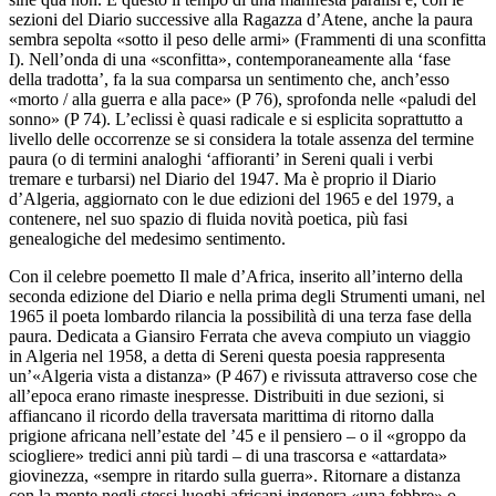
sezioni del
Diario
successive alla
Ragazza d’Atene
, anche la paura
sembra sepolta «sotto il peso delle armi» (
Frammenti di una sconfitta
I). Nell’onda di una «sconfitta», contemporaneamente alla ‘fase
della tradotta’, fa la sua comparsa un sentimento che, anch’esso
«morto / alla guerra e alla pace» (
P
76), sprofonda nelle «paludi del
sonno» (
P
74). L’eclissi è quasi radicale e si esplicita soprattutto a
livello delle occorrenze se si considera la totale assenza del termine
paura (o di termini analoghi ‘affioranti’ in Sereni quali i verbi
tremare
e
turbarsi
) nel
Diario
del 1947
.
Ma è proprio il
Diario
d’Algeria
, aggiornato con le due edizioni del 1965 e del 1979, a
contenere, nel suo spazio di fluida novità poetica, più fasi
genealogiche del medesimo sentimento.
Con il celebre poemetto
Il male d’Africa
, inserito all’interno della
seconda edizione del
Diario
e nella prima degli
Strumenti umani
, nel
1965 il poeta lombardo rilancia la possibilità di una terza fase della
paura
.
Dedicata a Giansiro Ferrata che aveva compiuto un viaggio
in Algeria nel 1958, a detta di Sereni questa poesia rappresenta
un’«Algeria vista a distanza» (
P
467) e rivissuta attraverso cose che
all’epoca erano rimaste inespresse. Distribuiti in due sezioni, si
affiancano il ricordo della traversata marittima di ritorno dalla
prigione africana nell’estate del ’45 e il pensiero – o il «groppo da
sciogliere» tredici anni più tardi – di una trascorsa e «attardata»
giovinezza, «sempre in ritardo sulla guerra». Ritornare a distanza
con la mente negli stessi luoghi africani ingenera «una febbre» o