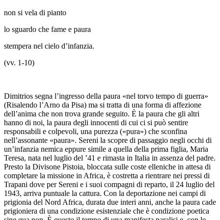
non si vela di pianto
lo sguardo che fame e paura
stempera nel cielo d’infanzia.
(vv. 1-10)
Dimitrios
segna l’ingresso della paura «nel torvo tempo di guerra»
(
Risalendo l’Arno da Pisa
) ma si tratta di una forma di affezione
dell’anima che non trova grande seguito. È la paura che gli altri
hanno di noi, la paura degli innocenti di cui ci si può sentire
responsabili e colpevoli, una purezza («pura») che sconfina
nell’assonante «paura».
Sereni la scopre di passaggio negli occhi di
un’infanzia nemica eppure simile a quella della prima figlia, Maria
Teresa, nata nel luglio del ’41 e rimasta in Italia in assenza del padre.
Presto la Divisone Pistoia, bloccata sulle coste elleniche in attesa di
completare la missione in Africa, è costretta a rientrare nei pressi di
Trapani dove per Sereni e i suoi compagni di reparto, il 24 luglio del
1943, arriva puntuale la cattura. Con la deportazione nei campi di
prigionia del Nord Africa, durata due interi anni, anche la paura cade
prigioniera di una condizione esistenziale che è condizione poetica
sine qua non
. È questo il tempo di una manifesta paralisi e, con le