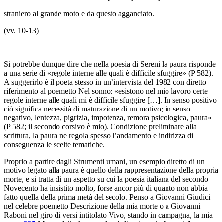
straniero al grande moto e da questo agganciato.
(vv. 10-13)
Si potrebbe dunque dire che nella poesia di Sereni la paura risponde
a una serie di «regole interne alle quali è difficile sfuggire» (
P
582).
A suggerirlo è il poeta stesso in un’intervista del 1982 con diretto
riferimento al poemetto
Nel sonno
: «esistono nel mio lavoro certe
regole interne alle quali
mi è difficile
sfuggire […]. In senso positivo
ciò significa necessità di maturazione di un motivo; in senso
negativo, lentezza, pigrizia, impotenza, remora psicologica,
paura
»
(
P
582; il secondo corsivo è mio). Condizione preliminare alla
scrittura, la paura ne regola spesso l’andamento e indirizza di
conseguenza le scelte tematiche.
Proprio a partire dagli
Strumenti umani
, un esempio diretto di un
motivo legato alla paura è quello della rappresentazione della propria
morte, e si tratta di un aspetto su cui la poesia italiana del secondo
Novecento ha insistito molto, forse ancor più di quanto non abbia
fatto quella della prima metà del secolo. Penso a Giovanni Giudici
nel celebre poemetto
Descrizione della mia morte
o a Giovanni
Raboni nel giro di versi intitolato
Vivo, stando in campagna, la mia