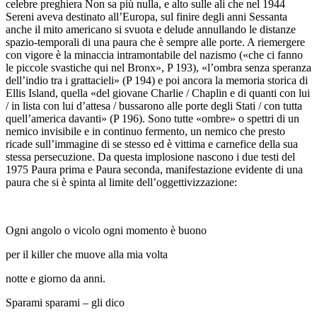
celebre preghiera
Non sa più nulla, e alto sulle ali
che nel 1944
Sereni aveva destinato all’Europa, sul finire degli anni Sessanta
anche il mito americano si svuota e delude annullando le distanze
spazio-temporali di una paura che è sempre alle porte. A riemergere
con vigore è la minaccia intramontabile del nazismo («che ci fanno
le piccole svastiche qui nel Bronx»,
P
193), «l’ombra senza speranza
dell’indio tra i grattacieli» (
P
194) e poi ancora la memoria storica di
Ellis Island, quella «del giovane Charlie / Chaplin e di quanti con lui
/ in lista con lui d’attesa / bussarono alle porte degli Stati / con tutta
quell’america davanti» (
P
196). Sono tutte «ombre» o spettri di un
nemico invisibile e in continuo fermento, un nemico che presto
ricade sull’immagine di se stesso ed è vittima e carnefice della sua
stessa persecuzione. Da questa implosione nascono i due testi del
1975
Paura prima
e
Paura seconda
, manifestazione evidente di una
paura che si è spinta al limite dell’oggettivizzazione:
Ogni angolo o vicolo ogni momento è buono
per il killer che muove alla mia volta
notte e giorno da anni.
Sparami sparami – gli dico