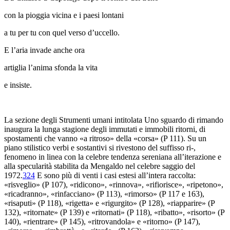
con la pioggia vicina e i paesi lontani
a tu per tu con quel verso d’uccello.
E l’aria invade anche ora
artiglia l’anima sfonda la vita
e insiste.
La sezione degli
Strumenti umani
intitolata
Uno sguardo di rimando
inaugura la lunga stagione degli immutati e immobili ritorni, di
spostamenti che vanno «a ritroso» della «corsa» (
P
111). Su un
piano stilistico verbi e sostantivi si rivestono del suffisso
ri-
,
fenomeno in linea con la celebre tendenza sereniana all’
iterazione
e
alla
specularità
stabilita da Mengaldo nel celebre saggio
del
1972.
324
E sono più di venti i casi estesi all’intera raccolta:
«risveglio» (
P
107), «ridicono», «rinnova», «rifiorisce», «ripetono»,
«ricadranno», «rinfacciano» (
P
113), «rimorso» (
P
117 e 163),
«risaputi» (
P
118), «rigetta» e «rigurgito» (
P
128), «riapparire» (
P
132), «ritornate» (
P
139) e «ritornati» (
P
118), «ribatto», «risorto» (
P
140), «rientrare» (
P
145), «ritrovandola» e «ritorno» (
P
147),