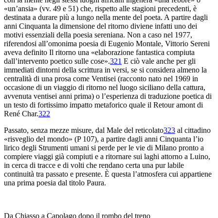
«un’ansia» (vv. 49 e 51) che, rispetto alle stagioni precedenti, è
destinata a durare più a lungo nella mente del poeta. A partire dagli
anni Cinquanta la dimensione del
ritorno
diviene infatti uno dei
motivi essenziali della poesia sereniana. Non a caso nel
1977,
riferendosi all’omonima poesia di Eugenio Montale, Vittorio Sereni
aveva definito
Il ritorno
una «elaborazione fantastica compiuta
dall’intervento poetico sulle cose».
321
E ciò vale anche per gli
immediati dintorni
della scrittura in versi, se si considera almeno la
centralità di una prosa come
Ventisei
(racconto nato nel 1969 in
occasione di un viaggio di ritorno nel luogo siciliano della cattura,
avvenuta ventisei anni prima) o l’esperienza di traduzione poetica di
un testo di fortissimo impatto metaforico quale il
Retour amont
di
René Char.
322
Passato, senza mezze misure, dal
Male del reticolato
323
al cittadino
«risveglio del mondo» (
P
107), a partire dagli anni Cinquanta l’io
lirico degli
Strumenti umani
si perde per le vie di Milano pronto a
compiere viaggi già compiuti e a ritornare sui laghi attorno a Luino,
in cerca di tracce e di volti che rendano certa una pur labile
continuità tra passato e presente. È questa l’atmosfera
cui appartiene
una prima poesia dal titolo
Paura
.
Da Chiasso a Capolago dopo il rombo del treno