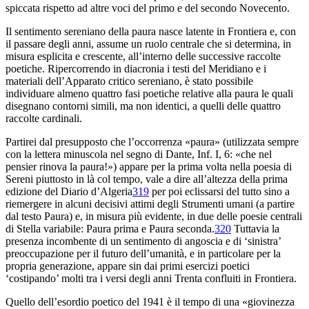
spiccata rispetto ad altre voci del primo e del secondo Novecento.
Il sentimento sereniano della paura nasce latente in
Frontiera
e, con
il passare degli anni, assume un ruolo centrale che si determina, in
misura esplicita e crescente, all’interno delle successive raccolte
poetiche. Ripercorrendo in diacronia i testi del Meridiano e i
materiali dell’Apparato critico sereniano, è stato possibile
individuare almeno quattro fasi poetiche relative alla paura le quali
disegnano contorni simili, ma non identici, a quelli delle quattro
raccolte cardinali.
Partirei dal presupposto che l’occorrenza «paura» (utilizzata sempre
con la lettera minuscola nel segno di Dante,
Inf.
I, 6: «che nel
pensier rinova la
p
aura!») appare per la prima volta nella poesia di
Sereni piuttosto in là col tempo, vale a dire all’altezza della prima
edizione del
Diario d’Algeria
319
per poi eclissarsi del tutto sino a
riemergere in alcuni decisivi attimi degli
Strumenti umani
(a partire
dal testo
Paura
) e, in misura più evidente, in due delle poesie centrali
di
Stella variabile
:
Paura prima
e
Paura seconda
.
320
Tuttavia la
presenza incombente di un sentimento di angoscia e di ‘sinistra’
preoccupazione per il futuro dell’umanità, e in particolare per la
propria generazione, appare sin dai primi esercizi poetici
‘costipando’ molti tra i versi degli anni Trenta confluiti in
Frontiera
.
Quello dell’esordio poetico del 1941 è il tempo di una «giovinezza