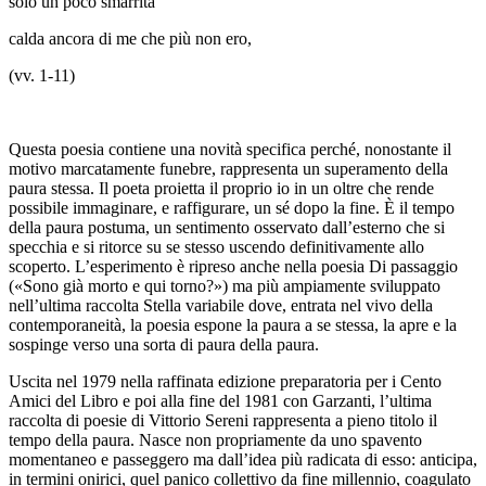
solo un poco smarrita
calda ancora di me che più non ero,
(vv. 1-11)
Questa poesia contiene una novità specifica perché, nonostante il
motivo marcatamente funebre, rappresenta un superamento della
paura stessa. Il poeta proietta il proprio io in un
oltre
che rende
possibile immaginare, e raffigurare, un sé
dopo la fine
. È il tempo
della paura postuma, un sentimento osservato dall’esterno che si
specchia e si ritorce su se stesso uscendo definitivamente allo
scoperto. L’esperimento è ripreso anche nella poesia
Di passaggio
(«Sono già morto e qui torno?») ma più ampiamente sviluppato
nell’ultima raccolta
Stella variabile
dove, entrata nel vivo della
contemporaneità, la poesia espone la paura a se stessa, la apre e la
sospinge verso una sorta di paura della paura.
Uscita nel 1979 nella raffinata edizione preparatoria per i Cento
Amici del Libro e poi alla fine del 1981 con Garzanti, l’ultima
raccolta di poesie di Vittorio Sereni
rappresenta a pieno titolo
il
tempo della paura. Nasce non propriamente da uno spavento
momentaneo e passeggero ma dall’idea più radicata di esso: anticipa,
in termini onirici, quel panico collettivo da fine millennio, coagulato