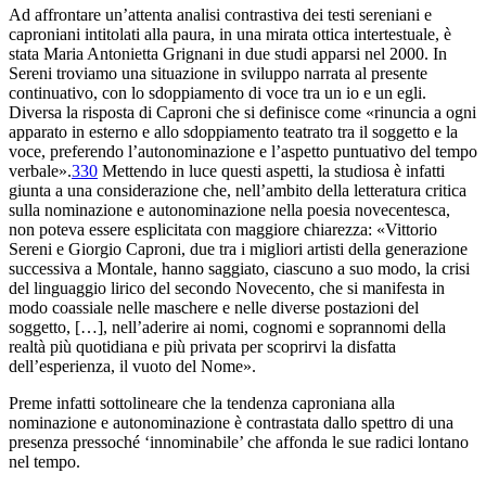
Ad affrontare un’attenta analisi contrastiva dei testi sereniani e
caproniani intitolati alla paura, in una mirata ottica intertestuale, è
stata Maria Antonietta Grignani in due studi apparsi nel 2000. In
Sereni troviamo una situazione in sviluppo narrata al presente
continuativo, con lo sdoppiamento di voce tra un
io
e un
egli
.
Diversa la risposta di Caproni che si definisce come «rinuncia a ogni
apparato in esterno e allo sdoppiamento teatrato tra il soggetto e la
voce, preferendo l’autonominazione e l’aspetto puntuativo del tempo
verbale».
330
Mettendo in luce questi aspetti, la studiosa è infatti
giunta a una considerazione che, nell’ambito della letteratura critica
sulla nominazione e autonominazione nella poesia novecentesca,
non poteva essere esplicitata con maggiore chiarezza: «Vittorio
Sereni e Giorgio Caproni, due tra i migliori artisti della generazione
successiva a Montale, hanno saggiato, ciascuno a suo modo, la crisi
del linguaggio lirico del secondo Novecento, che si manifesta in
modo coassiale nelle maschere e nelle diverse postazioni del
soggetto, […], nell’aderire ai nomi, cognomi e soprannomi della
realtà più quotidiana e più privata per scoprirvi la disfatta
dell’esperienza, il vuoto del Nome».
Preme infatti sottolineare che la tendenza caproniana alla
nominazione e autonominazione è contrastata dallo spettro di una
presenza pressoché ‘innominabile’ che affonda le sue radici lontano
nel tempo.