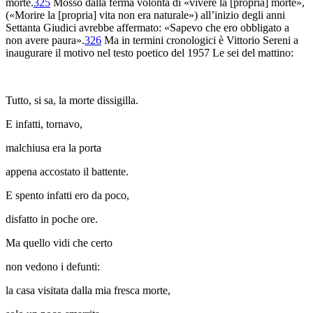
morte
.
325
Mosso dalla ferma volontà di «vivere la [propria] morte»,
(«Morire la [propria] vita non era naturale») all’inizio degli anni
Settanta Giudici avrebbe affermato: «Sapevo che ero obbligato a
non avere paura».
326
Ma in termini cronologici è Vittorio Sereni a
inaugurare il motivo nel testo poetico del 1957
Le sei del mattino
:
Tutto, si sa, la morte dissigilla.
E infatti, tornavo,
malchiusa era la porta
appena accostato il battente.
E spento infatti ero da poco,
disfatto in poche ore.
Ma quello vidi che certo
non vedono i defunti:
la casa visitata dalla mia fresca morte,