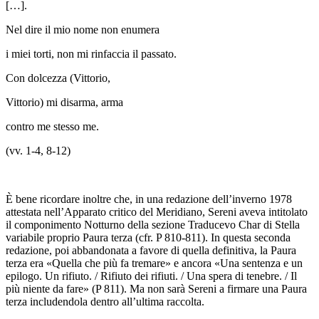
[…].
Nel dire il mio nome non enumera
i miei torti, non mi rinfaccia il passato.
Con dolcezza (Vittorio,
Vittorio) mi disarma, arma
contro me stesso me.
(vv. 1-4, 8-12)
È bene ricordare inoltre che, in una redazione dell’inverno 1978
attestata nell’Apparato critico del Meridiano, Sereni aveva intitolato
il componimento
Notturno
della sezione
Traducevo Char
di
Stella
variabile
proprio
Paura terza
(cfr.
P
810-811). In questa seconda
redazione, poi abbandonata a favore di quella definitiva, la
Paura
terza
era «Quella che più fa tremare» e ancora «Una sentenza e un
epilogo. Un rifiuto. / Rifiuto dei rifiuti. / Una spera di tenebre. / Il
più niente da fare» (
P
811). Ma non sarà Sereni a firmare una
Paura
terza
includendola dentro all’ultima raccolta
.