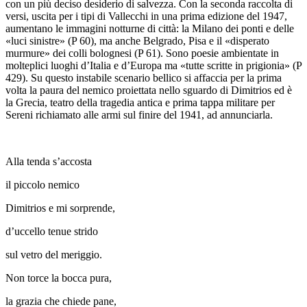
con un più deciso desiderio di salvezza. Con la seconda raccolta di
versi, uscita per i tipi di Vallecchi in una prima edizione del 1947,
aumentano le immagini notturne di città: la Milano dei ponti e delle
«luci sinistre» (
P
60), ma anche Belgrado, Pisa e il «disperato
murmure» dei colli bolognesi (
P
61). Sono poesie ambientate in
molteplici luoghi d’Italia e d’Europa ma «tutte scritte in prigionia» (
P
429). Su questo instabile scenario bellico si affaccia per la prima
volta la paura del nemico proiettata nello sguardo di
Dimitrios
ed è
la Grecia, teatro della tragedia antica e prima tappa militare per
Sereni richiamato alle armi sul finire del 1941, ad annunciarla.
Alla tenda s’accosta
il piccolo nemico
Dimitrios e mi sorprende,
d’uccello tenue strido
sul vetro del meriggio.
Non torce la bocca pura,
la grazia che chiede pane,