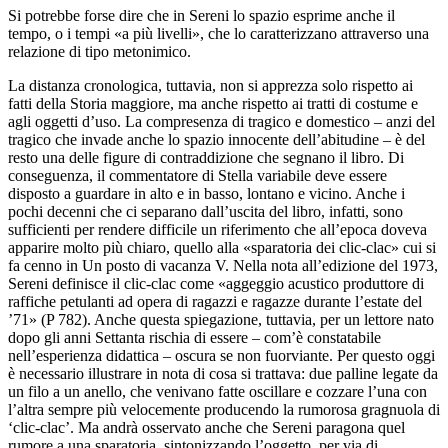
Si potrebbe forse dire che in Sereni lo spazio esprime anche il
tempo, o i tempi «a più livelli», che lo caratterizzano attraverso una
relazione di tipo metonimico.
La distanza cronologica, tuttavia, non si apprezza solo rispetto ai
fatti della Storia maggiore, ma anche rispetto ai tratti di costume e
agli oggetti d’uso. La compresenza di tragico e domestico – anzi del
tragico che invade anche lo spazio innocente dell’abitudine – è del
resto una delle figure di contraddizione che segnano il libro. Di
conseguenza, il commentatore di
Stella variabile
deve essere
disposto a guardare in alto e in basso, lontano e vicino. Anche i
pochi decenni che ci separano dall’uscita del libro, infatti, sono
sufficienti per rendere difficile un riferimento che all’epoca doveva
apparire molto più chiaro, quello alla «sparatoria dei clic-clac» cui si
fa cenno in
Un posto di vacanza
V. Nella nota all’edizione del 1973,
Sereni definisce il clic-clac come «aggeggio acustico produttore di
raffiche petulanti ad opera di ragazzi e ragazze durante l’estate del
’71» (
P
782). Anche questa spiegazione, tuttavia, per un lettore nato
dopo gli anni Settanta rischia di essere – com’è constatabile
nell’esperienza didattica – oscura se non fuorviante. Per questo oggi
è necessario illustrare in nota di cosa si trattava: due palline legate da
un filo a un anello, che venivano fatte oscillare e cozzare l’una con
l’altra sempre più velocemente producendo la rumorosa gragnuola di
‘clic-clac’. Ma andrà osservato anche che Sereni paragona quel
rumore a una sparatoria, sintonizzando l’oggetto, per via di