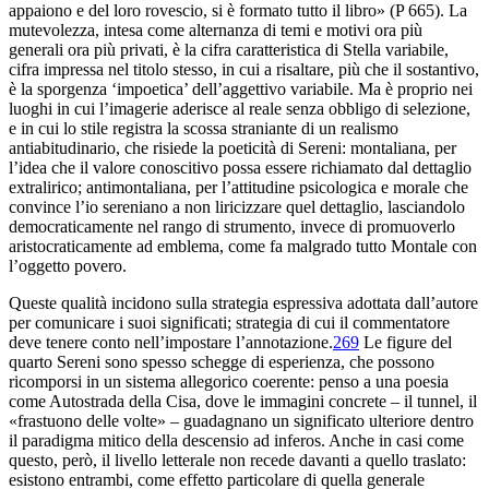
appaiono e del loro rovescio, si è formato tutto il libro» (
P
665). La
mutevolezza, intesa come alternanza di temi e motivi ora più
generali ora più privati, è la cifra caratteristica di
Stella variabile
,
cifra impressa nel titolo stesso, in cui a risaltare, più che il sostantivo,
è la sporgenza ‘impoetica’ dell’aggettivo
variabile
. Ma è proprio nei
luoghi in cui l’
imagerie
aderisce al reale senza obbligo di selezione,
e in cui lo stile registra la scossa straniante di un realismo
antiabitudinario, che risiede la poeticità di Sereni: montaliana, per
l’idea che il valore conoscitivo possa essere richiamato dal dettaglio
extralirico; antimontaliana, per l’attitudine psicologica e morale che
convince l’io sereniano a non liricizzare quel dettaglio, lasciandolo
democraticamente nel rango di strumento, invece di promuoverlo
aristocraticamente ad emblema, come fa malgrado tutto Montale con
l’oggetto povero.
Queste qualità incidono sulla strategia espressiva adottata dall’autore
per comunicare i suoi significati; strategia di cui il commentatore
deve tenere conto nell’impostare l’annotazione.
269
Le figure del
quarto Sereni sono spesso schegge di esperienza, che possono
ricomporsi in un sistema allegorico coerente: penso a una poesia
come
Autostrada della Cisa
, dove le immagini concrete – il tunnel, il
«frastuono delle volte» – guadagnano un significato ulteriore dentro
il paradigma mitico della
descensio ad inferos
. Anche in casi come
questo, però, il livello letterale non recede davanti a quello traslato:
esistono entrambi, come effetto particolare di quella generale