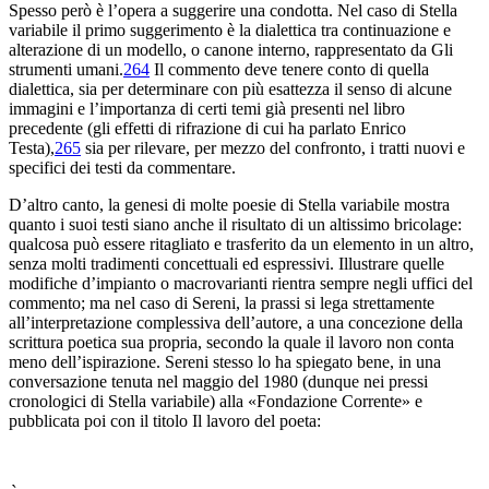
Spesso però è l’opera a suggerire una condotta. Nel caso di
Stella
variabile
il primo suggerimento è la dialettica tra continuazione e
alterazione di un modello, o canone interno, rappresentato da
Gli
strumenti umani
.
264
Il commento deve tenere conto di quella
dialettica, sia per determinare con più esattezza il senso di alcune
immagini e l’importanza di certi temi già presenti nel libro
precedente (gli
effetti di rifrazione
di cui ha parlato Enrico
Testa),
265
sia per rilevare, per mezzo del confronto, i tratti nuovi e
specifici dei testi da commentare.
D’altro canto, la genesi di molte poesie di
Stella variabile
mostra
quanto i suoi testi siano anche il risultato di un altissimo
bricolage
:
qualcosa può essere ritagliato e trasferito da un elemento in un altro,
senza molti tradimenti concettuali ed espressivi. Illustrare quelle
modifiche d’impianto o macrovarianti rientra sempre negli uffici del
commento; ma nel caso di Sereni, la prassi si lega strettamente
all’interpretazione complessiva dell’autore, a una concezione della
scrittura poetica sua propria, secondo la quale il lavoro non conta
meno dell’ispirazione. Sereni stesso lo ha spiegato bene, in una
conversazione tenuta nel maggio del 1980 (dunque nei pressi
cronologici di
Stella variabile
) alla «Fondazione Corrente» e
pubblicata poi con il titolo
Il lavoro del poeta
: