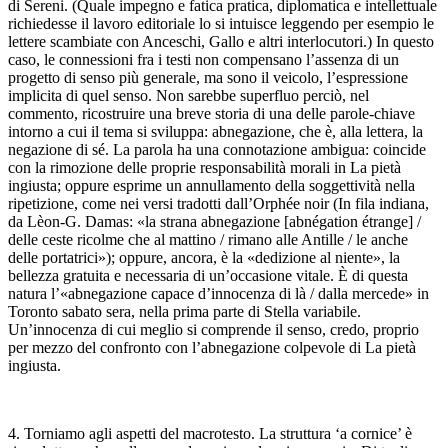
di Sereni. (Quale impegno e fatica pratica, diplomatica e intellettuale
richiedesse il lavoro editoriale lo si intuisce leggendo per esempio le
lettere scambiate con Anceschi, Gallo e altri interlocutori.) In questo
caso, le connessioni fra i testi non compensano l’assenza di un
progetto di senso più generale, ma sono il veicolo, l’espressione
implicita di quel senso. Non sarebbe superfluo perciò, nel
commento, ricostruire una breve storia di una delle parole-chiave
intorno a cui il tema si sviluppa:
abnegazione
, che è, alla lettera, la
negazione di sé. La parola ha una connotazione ambigua: coincide
con la rimozione delle proprie responsabilità morali in
La pietà
ingiusta
; oppure esprime un annullamento della soggettività nella
ripetizione, come nei versi tradotti dall’
Orphée noir
(
In fila indiana
,
da Lèon-G. Damas: «la strana abnegazione [
abnégation étrange
] /
delle ceste ricolme che al mattino / rimano alle Antille / le anche
delle portatrici»); oppure, ancora, è la «dedizione al niente», la
bellezza gratuita e necessaria di un’occasione vitale. È di questa
natura l’«abnegazione capace d’innocenza di là / dalla mercede» in
Toronto sabato sera
, nella prima parte di
Stella variabile
.
Un’innocenza di cui meglio si comprende il senso, credo, proprio
per mezzo del confronto con l’abnegazione colpevole di
La pietà
ingiusta
.
4. Torniamo agli aspetti del macrotesto. La struttura ‘a cornice’ è