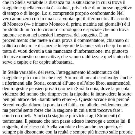
che in
Stella variabile
la distanza tra la situazione in cui si trova il
soggetto e quella evocata è assoluta, priva cioè di un nesso oggettivo
di tempo o di luogo. Lo si comprende proprio confrontando
Nel
vero anno zero
con
In una casa vuota
: qui il riferimento all’accordo
di Monaco («– e intanto Monaco di prima mattina sui giornali») è il
prodotto di un ‘corto circuito’ cronologico e spaziale che non trova
ragione se non nei pensieri inespressi del soggetto. È un
procedimento che mette a dura prova il commentatore, chiamato di
solito a colmare le distanze e integrare le lacune: solo che qui non si
tratta di vuoti dovuti a una mancanza d’informazione, ma piuttosto
di curve mnestico-conoscitive, che vanno raddrizzate quel tanto che
serve a capire e
far capire abbastanza.
In
Stella variabile
, del resto,
l’atteggiamento idiosincratico del
soggetto è più marcato che negli
Strumenti umani
e coinvolge anche
i riferimenti alla Storia, comuni all’uno e all’altro libro, assumendoli
dentro gesti e pensieri privati (come in
Sarà la noia
, dove la piccola
violenza del nonno che rimprovera la nipotina fa intravedere la sorte
ben più atroce del «bambinetto ebreo»). Questo accade non perché
Sereni voglia ridurre la portata dei fatti a cui allude, evidentemente,
ma perché sente forse che la stagione in cui a tutti toccava fare i
conti con quella Storia (la stagione più vicina agli
Strumenti
) è
tramontata. Il passato che non passa adesso interroga e accusa lui, il
soggetto, il sé stesso di
Stella variabile
che, anche per questo, è
sempre più dissonante con la realtà e sempre più incerto sulle proprie