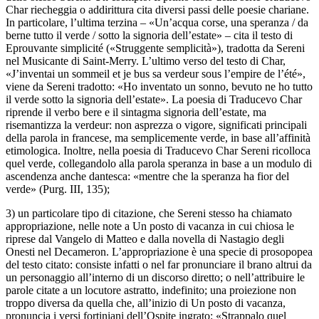
Char
riecheggia o addirittura cita diversi passi delle poesie chariane.
In particolare, l’ultima terzina – «Un’acqua corse, una speranza / da
berne tutto il verde / sotto la signoria dell’estate» – cita il testo di
Eprouvante simplicité
(«Struggente semplicità»), tradotta da Sereni
nel
Musicante di Saint-Merry
. L’ultimo verso del testo di Char,
«J’inventai un sommeil et je bus sa verdeur sous l’empire de l’été»,
viene da Sereni tradotto: «Ho inventato un sonno, bevuto ne ho tutto
il verde sotto la signoria dell’estate». La poesia di
Traducevo Char
riprende il verbo
bere
e il sintagma
signoria dell’estate
, ma
risemantizza la
verdeur
:
non
asprezza
o
vigore
, significati principali
della parola in francese, ma semplicemente
verde
, in base all’affinità
etimologica. Inoltre, nella poesia di
Traducevo Char
Sereni ricolloca
quel
verde
, collegandolo alla parola
speranza
in base a un modulo di
ascendenza anche dantesca: «mentre che la
speranza ha fior del
verde»
(
Purg.
III, 135);
3) un particolare tipo di citazione, che Sereni stesso ha chiamato
appropriazione
, nelle note a
Un posto di vacanza
in cui chiosa le
riprese dal Vangelo di Matteo e dalla novella di Nastagio degli
Onesti nel
Decameron
. L’appropriazione è una specie di prosopopea
del testo citato: consiste infatti o nel far pronunciare il brano altrui da
un personaggio all’interno di un discorso diretto; o nell’attribuire le
parole citate a un locutore astratto, indefinito; una proiezione non
troppo diversa da quella che, all’inizio di
Un posto di vacanza
,
pronuncia i versi fortiniani dell’
Ospite ingrato
: «Strappalo quel