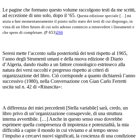
Le pagine che formano questo volume raccolgono testi da me scritti,
ad eccezione di uno solo, dopo il ‘65.
Questa edizione speciale […] mi
aiuta a fare momentaneamente il punto sullo stato dei testi di cui dispongo, in
vista di un libro futuro di cui solo adesso comincio a intravedere i lineamenti e
che spero di completare. (
P
653)
266
Sereni mette l’accento sulla posteriorità dei testi rispetto al 1965,
l’anno degli
Strumenti umani
e della nuova edizione di
Diario
d’Algeria
, dando risalto a un fattore cronologico estrinseco alla
natura dei versi raccolti e pregresso rispetto ai criteri di
organizzazione del libro. Ciò corrisponde a quanto dichiarerà l’anno
successivo (1980), nella
Conversazione
con Gian Carlo Ferretti
uscita sul n. 42 di «Rinascita»:
A differenza dei miei precedenti [
Stella variabile
] sarà, credo, un
libro privo di un’organizzazione consapevole, di una struttura
interna avvertibile. […] Anche in questo senso esso dovrebbe
esprimere quella compresenza di impotenza e potenzialità, la mia
difficoltà a capire il mondo in cui viviamo e al tempo stesso
l’impulso a cercarvi nuovi significati, la coscienza di una condizione