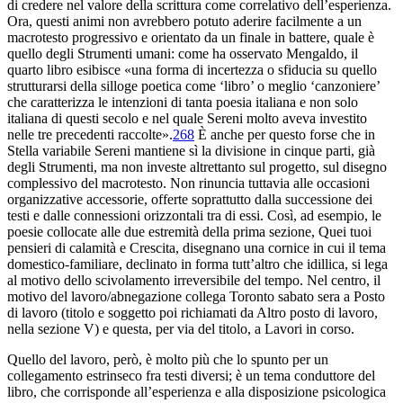
di credere nel valore della scrittura come correlativo dell’esperienza.
Ora, questi animi non avrebbero potuto aderire facilmente a un
macrotesto progressivo e orientato da un finale
in battere
, quale è
quello degli
Strumenti umani
: come ha osservato Mengaldo, il
quarto libro esibisce «una forma di incertezza o sfiducia su quello
strutturarsi della silloge poetica come ‘libro’ o meglio ‘canzoniere’
che caratterizza le intenzioni di tanta poesia italiana e non solo
italiana di questi secolo e nel quale Sereni molto aveva investito
nelle tre precedenti raccolte».
268
È anche per questo forse che in
Stella variabile
Sereni mantiene sì la divisione in cinque parti, già
degli
Strumenti
, ma non investe altrettanto sul progetto, sul disegno
complessivo del macrotesto. Non rinuncia tuttavia alle occasioni
organizzative accessorie, offerte soprattutto dalla successione dei
testi e dalle connessioni orizzontali tra di essi. Così, ad esempio, le
poesie collocate alle due estremità della prima sezione,
Quei tuoi
pensieri di calamità
e
Crescita
, disegnano una cornice in cui il tema
domestico-familiare, declinato in forma tutt’altro che idillica, si lega
al motivo dello scivolamento irreversibile del tempo. Nel centro, il
motivo del lavoro/abnegazione collega
Toronto sabato sera
a
Posto
di lavoro
(titolo e soggetto poi richiamati da
Altro posto di lavoro
,
nella sezione V) e questa, per via del titolo, a
Lavori in corso
.
Quello del lavoro, però, è molto più che lo spunto per un
collegamento estrinseco fra testi diversi; è un tema conduttore del
libro, che corrisponde all’esperienza e alla disposizione psicologica