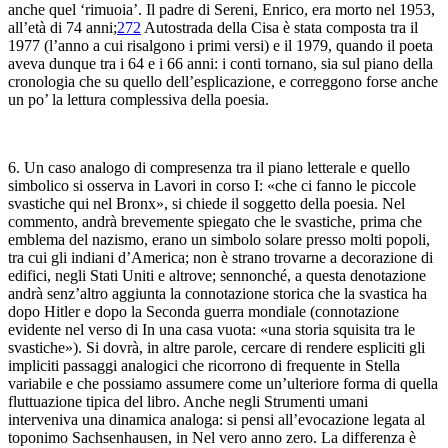
anche quel ‘
ri
muoia’. Il padre di Sereni, Enrico, era morto nel 1953,
all’età di 74 anni;
272
Autostrada della Cisa
è stata composta tra il
1977 (l’anno a cui risalgono i primi versi) e il 1979, quando il poeta
aveva dunque tra i 64 e i 66 anni: i conti tornano, sia sul piano della
cronologia che su quello dell’esplicazione, e correggono forse anche
un po’ la lettura complessiva della poesia.
6. Un caso analogo di compresenza tra il piano letterale e quello
simbolico si osserva in
Lavori in corso
I: «che ci fanno le piccole
svastiche qui nel Bronx», si chiede il soggetto della poesia. Nel
commento, andrà brevemente spiegato che le svastiche, prima che
emblema del nazismo, erano un simbolo solare presso molti popoli,
tra cui gli indiani d’America; non è strano trovarne a decorazione di
edifici, negli Stati Uniti e altrove; sennonché, a questa denotazione
andrà senz’altro aggiunta la connotazione storica che la svastica ha
dopo Hitler e dopo la Seconda guerra mondiale (connotazione
evidente nel verso di
In una casa vuota
: «una storia squisita tra le
svastiche»). Si dovrà, in altre parole, cercare di rendere espliciti gli
impliciti passaggi analogici che ricorrono di frequente in
Stella
variabile
e che possiamo assumere come un’ulteriore forma di quella
fluttuazione
tipica del libro. Anche negli
Strumenti umani
interveniva una dinamica analoga: si pensi all’evocazione legata al
toponimo
Sachsenhausen
, in
Nel vero anno zero
. La differenza è