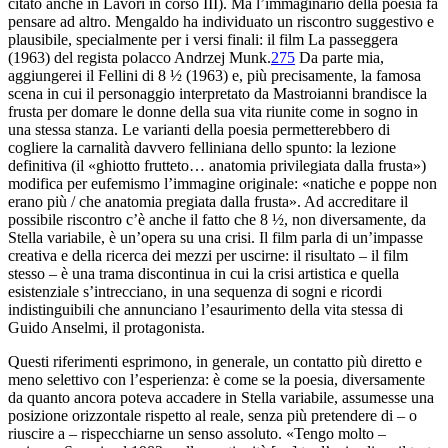
citato anche in
Lavori in corso
III). Ma l’immaginario della poesia fa
pensare ad altro. Mengaldo ha individuato un riscontro suggestivo e
plausibile, specialmente per i versi finali: il film
La passeggera
(1963) del regista polacco Andrzej Munk.
275
Da parte mia,
aggiungerei il Fellini di
8 ½
(1963)
e, più precisamente, la famosa
scena in cui il personaggio interpretato da Mastroianni brandisce la
frusta per domare le donne della sua vita riunite come in sogno in
una stessa stanza. Le varianti della poesia permetterebbero di
cogliere la carnalità davvero felliniana dello spunto: la lezione
definitiva (il «ghiotto frutteto… anatomia privilegiata dalla frusta»)
modifica per eufemismo l’immagine originale: «natiche e poppe non
erano più / che anatomia pregiata dalla frusta». Ad accreditare il
possibile riscontro c’è anche il fatto che
8 ½
, non diversamente, da
Stella variabile
, è un’opera su una crisi. Il film parla di un’
impasse
creativa e della ricerca dei mezzi per uscirne: il risultato – il film
stesso – è una trama discontinua in cui la crisi artistica e quella
esistenziale s’intrecciano, in una sequenza di sogni e ricordi
indistinguibili che annunciano l’esaurimento della vita stessa di
Guido Anselmi, il protagonista.
Questi riferimenti esprimono, in generale, un contatto più diretto e
meno selettivo con l’esperienza: è come se la poesia, diversamente
da quanto ancora poteva accadere in
Stella variabile
, assumesse una
posizione orizzontale rispetto al reale, senza più pretendere di – o
riuscire a – rispecchiarne un senso assoluto. «Tengo molto –