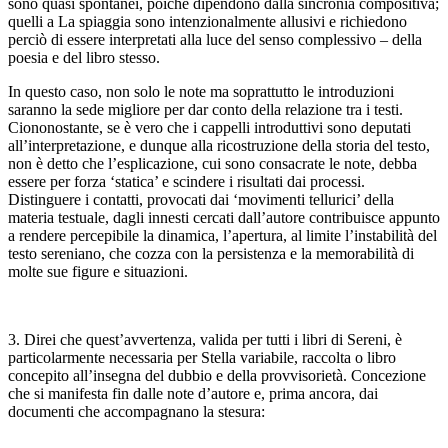
sono quasi spontanei, poiché dipendono dalla sincronia compositiva;
quelli a
La spiaggia
sono intenzionalmente allusivi e richiedono
perciò di essere interpretati alla luce del senso complessivo – della
poesia e del libro stesso.
In questo caso, non solo le note ma soprattutto le introduzioni
saranno la sede migliore per dar conto della relazione tra i testi.
Ciononostante, se è vero che i cappelli introduttivi sono deputati
all’interpretazione, e dunque alla ricostruzione della storia del testo,
non è detto che l’esplicazione, cui sono consacrate le note, debba
essere per forza ‘statica’ e scindere i risultati dai processi.
Distinguere i contatti, provocati dai ‘movimenti tellurici’ della
materia testuale, dagli innesti cercati dall’autore contribuisce appunto
a rendere percepibile la dinamica, l’apertura, al limite l’instabilità del
testo sereniano, che cozza con la persistenza e la memorabilità di
molte sue figure e situazioni.
3. Direi che quest’avvertenza, valida per tutti i libri di Sereni, è
particolarmente necessaria per
Stella variabile
, raccolta o libro
concepito all’insegna del dubbio e della provvisorietà. Concezione
che si manifesta fin dalle note d’autore e, prima ancora, dai
documenti che accompagnano la stesura: