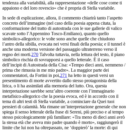
tendenza alla variabilità, alla rappresentazione «delle cose come ti
appaiono e del loro rovescio» che è propria di
Stella variabile
.
In sede di esplicazione, allora, il commento chiarirà tanto l’aspetto
concreto dell’immagine (nel caso della poesia appena citata, la
conformazione del tratto di autostrada con le sue gallerie di valico
scavate sotto l’Appennino Tosco-Emiliano), quanto quello
simbolico-allegorico: le volte sono
anche
quelle che chiudono
l’antro della sibilla, evocata nei versi finali della poesia; e il tunnel è
anche
una moderna versione del passaggio ultraterreno verso il
regno dei morti.
270
Talvolta tuttavia, nella lettura del testo, il piano
simbolico rischia di sovrapporsi a quello letterale. È il caso
dell’
incipit
di
Autostrada della Cisa
: «Tempo dieci anni, nemmeno /
prima che rimuoia in me mio padre». La maggior parte dei
commentatori, da Fortini in poi,
271
ha letto in questi versi un
presentimento di morte avvertito dallo stesso protagonista della
lirica, o li ha assimilati alla memoria del lutto. Ora, questa
interpretazione sarebbe senz’altro coerente con l’immaginario
metafisico-allegorico che la poesia evoca, ed è in accordo con il
tema di altri testi di
Stella variabile
, a cominciare da
Quei tuoi
pensieri di calamità
. Ma rimane un’interpretazione generale che non
spiega il senso letterale della frase di Sereni, più preciso e al tempo
stesso psicologicamente più familiare: «Tra meno di dieci anni avrò
la stessa età che aveva mio padre quando è morto», raggiungerò il
limite che lui non ha oltrepassato, ne ‘doppierò’ la morte: di qui