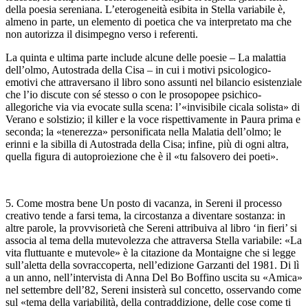
della poesia sereniana. L’eterogeneità esibita in
Stella variabile
è,
almeno in parte, un elemento di poetica che va interpretato ma che
non autorizza il disimpegno verso i referenti.
La quinta e ultima parte include alcune delle poesie –
La malattia
dell’olmo
,
Autostrada della Cisa
– in cui i motivi psicologico-
emotivi che attraversano il libro sono assunti nel bilancio esistenziale
che l’io discute con sé stesso o con le prosopopee psichico-
allegoriche via via evocate sulla scena: l’«invisibile cicala solista» di
Verano e solstizio
; il killer e la voce rispettivamente in
Paura prima
e
seconda
; la «tenerezza» personificata nella
Malatia dell’olmo
; le
erinni e la sibilla di
Autostrada della Cisa
; infine, più di ogni altra,
quella figura di autoproiezione che è il «tu falsovero dei poeti».
5. Come mostra bene
Un posto di vacanza
, in Sereni il
processo
creativo tende a farsi tema, la circostanza a diventare sostanza: in
altre parole, la provvisorietà che Sereni attribuiva al libro ‘in fieri’ si
associa al tema della mutevolezza che attraversa
Stella variabile
: «La
vita fluttuante e mutevole» è la citazione da Montaigne che si legge
sull’aletta della sovraccoperta, nell’edizione Garzanti del 1981. Di lì
a un anno, nell’intervista di Anna Del Bo Boffino uscita su «Amica»
nel settembre dell’82, Sereni insisterà sul concetto, osservando come
sul «tema della variabilità, della contraddizione, delle cose come ti