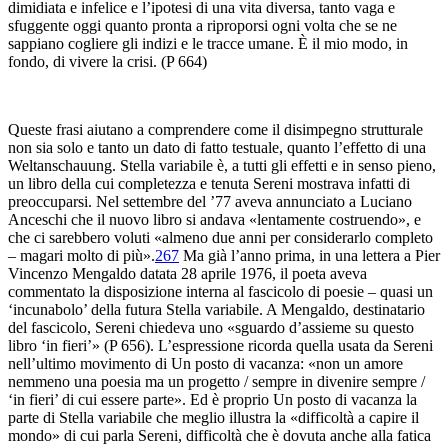
dimidiata e infelice e l’ipotesi di una vita diversa, tanto vaga e
sfuggente oggi quanto pronta a riproporsi ogni volta che se ne
sappiano cogliere gli indizi e le tracce umane. È il mio modo, in
fondo, di vivere la crisi. (
P
664)
Queste frasi aiutano a comprendere come il disimpegno strutturale
non sia solo e tanto un dato di fatto testuale, quanto l’effetto di una
Weltanschauung.
Stella variabile
è, a tutti gli effetti e in senso pieno,
un libro della cui completezza e tenuta Sereni mostrava infatti di
preoccuparsi. Nel settembre del ’77 aveva annunciato a Luciano
Anceschi che il nuovo libro si andava «lentamente costruendo», e
che ci sarebbero voluti «almeno due anni per considerarlo completo
– magari molto di più».
267
Ma già l’anno prima, in una lettera a Pier
Vincenzo Mengaldo datata 28 aprile 1976, il poeta aveva
commentato la disposizione interna al fascicolo di poesie – quasi un
‘incunabolo’ della futura
Stella variabile
. A Mengaldo, destinatario
del fascicolo, Sereni chiedeva uno «sguardo d’assieme su questo
libro ‘in fieri’» (
P
656). L’espressione ricorda quella usata da Sereni
nell’ultimo movimento di
Un
posto di vacanza
: «non un amore
nemmeno una poesia ma un progetto / sempre in divenire sempre /
‘in fieri’ di cui essere parte». Ed è proprio
Un posto di vacanza
la
parte di
Stella variabile
che meglio illustra la «difficoltà a capire il
mondo» di cui parla Sereni, difficoltà che è dovuta anche alla fatica