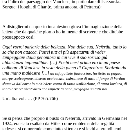
tra l’altro del paesaggio del Vaucluse, in particolare di Isle-sur-la-
Sorgue: i luoghi di Char (e, prima ancora, di Petrarca):
A distogliermi da questo incantesimo giova l’immaginazione della
lettera che da qualche giorno ho in mente di scrivere e che direbbe
pressappoco così:
Oggi vorrei parlarle della bellezza. Non della sua, Nefertiti, tanto lo
so che non attacca. Potrei tutt’al più aspettarmi di veder
lampeggiare dalla penombra in cui vive il suo sorriso già
abbastanza imprendibile.
[…]
Pochi mesi prima ero in un paese
collinare dl Vaucluse in vista della piena di Caprentras. Sbalzato da
una mano maldestra
[…]
un infagottato fantaccino, fuciletto in pugno,
scarpe scalcagnate, elmetto acciaccato, imbrattato di tutto il fango di Verdun
sbucava dal carnaio a chiedere conto di tanta umiliazione, di tanta lordura, di
tanto orrore: nient’altro che impietrita pena, vergogna su tutti noi.
Un’altra volta
… (
PP
765-766)
Se si pensa che proprio il busto di Nefertiti, arrivato in Germania nel
1924, era stato esaltato da Hitler come emblema della regalità
tedesca, si comprende come tutto si tenga e si leghi ai grandi temi