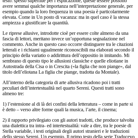
testo: spesso superflue per l’esplicazione, queste tessere possono
avere semmai qualche importanza nell’interpretazione generale, per
esempio quando la loro frequenza in una poesia è particolarmente
elevata. Come in
Un posto di vacanza
: ma in quel caso è la stessa
ampiezza a giustificare la quantità.
Le riprese allusive, introdotte cioè per essere colte almeno da una
fascia di lettori, meritano invece un’opportuna segnalazione nel
commento. Anche in questo caso occorre distinguere tra le citazioni
letterali e i richiami ugualmente riconoscibili ma elaborati secondo il
principio della
variatio
o addirittura dell’
oppositio in imitando
. Mi
sembrano di questo tipo le allusioni classiche e quelle eliotiane in
Autostrada della Cisa
o in
Crescita
(«la figlia che non piange», dal
titolo dell’eliotana
La figlia che piange
, tradotta da Montale).
All’interno della categoria di arte allusiva ricadono poi i tratti
peculiari dell’intertestualità nel quarto Sereni. Questi tratti sono
almeno tre:
1) l’estensione al di là dei confini della letteratura – come in parte si
è detto – verso altre forme quali la musica, l’arte, il cinema;
2) il rapporto privilegiato con gli autori tradotti, che produce talvolta
una dialettica tra intra- ed intertestualità: vale a dire, tra le poesie di
Stella variabile
, i testi originali degli autori stranieri e le traduzioni
dello stesso Sereni. Un esempio. Il primo testo della serie
Traducevo