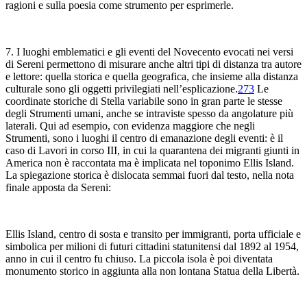
ragioni e sulla poesia come strumento per esprimerle.
7. I luoghi emblematici e gli eventi del Novecento evocati nei versi
di Sereni permettono di misurare anche altri tipi di distanza tra autore
e lettore: quella storica e quella geografica, che insieme alla distanza
culturale sono gli oggetti privilegiati nell’esplicazione.
273
Le
coordinate storiche di
Stella variabile
sono in gran parte le stesse
degli
Strumenti umani
, anche se intraviste spesso da angolature più
laterali. Qui ad esempio, con evidenza maggiore che negli
Strumenti
, sono i luoghi il centro di emanazione degli eventi: è il
caso di
Lavori in corso
III, in cui la quarantena dei migranti giunti in
America non è raccontata ma è implicata nel toponimo
Ellis Island
.
La spiegazione storica è dislocata semmai fuori dal testo, nella nota
finale apposta da Sereni:
Ellis Island, centro di sosta e transito per immigranti, porta ufficiale e
simbolica per milioni di futuri cittadini statunitensi dal 1892 al 1954,
anno in cui il centro fu chiuso. La piccola isola è poi diventata
monumento storico in aggiunta alla non lontana Statua della Libertà.