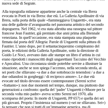
nuova sede di Segrate
.
Alla topografia milanese appartiene anche la centrale via Brera
evocata in
Poeti in via Brera: due età
. La Galleria Apollinaire di via
Brera, sulla porta della quale «fiammeggiava Ungaretti», era stata
una delle gallerie d’avanguardia nel panorama artistico del secondo
dopoguerra. Nel 1962, vi era stata allestita una rassegna sul pittore
francese Jean Fautrier, già premiato due anni prima alla Biennale
veneziana. In quell’occasione, era stata stampata una
plaquette
firmata dal poeta dell’
Allegria
:
Parole di Ungaretti sulla pittura di
Fautrier
. L’anno dopo, per il settantacinquesimo compleanno del
poeta, le edizioni della Galleria Apollinaire, sotto la direzione di
Guido Le Noci, avevano dato alle stampe un libro d’artista in cui
erano riprodotti i manoscritti degli ungarettiani
Taccuino del Vecchio
e
Apocalissi
. Una circostanza simile potrebbe servire a illustrare la
situazione, anche se non spiega l’accenno, nella seconda strofa, ai
sei poeti che sfilavano «a due a due sottobraccio tenendosi / a due a
due odiandosi in gorgheggi / di reciproco amore». Le due età
evocate nel titolo devono essere contemporanee (Sereni scrive
«frattanto»): non due momenti nel tempo, dunque, ma piuttosto due
generazioni a confronto: quella del ‘padre’ Ungaretti («Muore per la
seconda volta mio padre» aveva scritto Sereni nel 1970, alla
scomparsa del poeta:
In morte di Ungaretti
,
PP
657) e quella dei sei
più giovani. Proprio l’insistenza sul numero («sei ne sfilavano. Sei»)
fa pensare che non si tratti di un’immagine generica, ma di