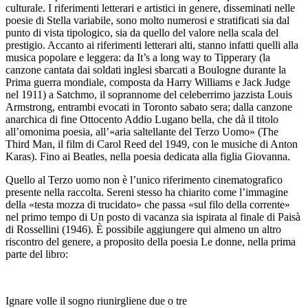
culturale. I riferimenti letterari e artistici in genere, disseminati nelle
poesie di
Stella variabile
, sono molto numerosi e stratificati sia dal
punto di vista tipologico, sia da quello del valore nella scala del
prestigio. Accanto ai riferimenti letterari alti, stanno infatti quelli alla
musica popolare e leggera: da
It’s a long way to Tipperary
(la
canzone cantata dai soldati inglesi sbarcati a Boulogne durante la
Prima guerra mondiale, composta da Harry Williams e Jack Judge
nel 1911) a Satchmo, il soprannome del celeberrimo jazzista Louis
Armstrong, entrambi evocati in
Toronto sabato sera
; dalla canzone
anarchica di fine Ottocento
Addio Lugano bella
, che dà il titolo
all’omonima poesia, all’«aria saltellante del Terzo Uomo» (
The
Third Man
, il film di Carol Reed del 1949, con le musiche di Anton
Karas). Fino ai Beatles, nella poesia dedicata alla figlia Giovanna.
Quello al
Terzo uomo
non è l’unico riferimento cinematografico
presente nella raccolta. Sereni stesso ha chiarito come l’immagine
della «testa mozza di trucidato» che passa «sul filo della corrente»
nel primo tempo di
Un posto di vacanza
sia ispirata al finale di
Paisà
di Rossellini (1946). È possibile aggiungere qui almeno un altro
riscontro del genere, a proposito della poesia
Le donne
, nella prima
parte del libro:
Ignare volle il sogno riunirgliene due o tre