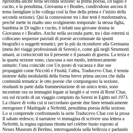
riprodotta anche nella seconda sezione: la prima poesia,
Di taglio e
cucito
, e la penultima,
Giovanna e i Beatles
, condividono ancora il
tema famigliare (che collega così la fine della prima e l’inizio della
seconda sezione). Qui la connessione tra i due testi è trasformativa,
perché mette in risalto uno svolgimento temporale: la stessa figlia,
bambina in
Di taglio e cucito
, è infatti una giovane donna in
Giovanna e i Beatles.
Anche nella seconda parte, tra i due estremi si
collocano sequenze parziali di poesie accomunate da spunti
biografici o soggetti tematici, per lo più da ricondurre alla Germania
(meta dei viaggi professionali di Sereni) e, come già negli
Strumenti
umani
, ai cortocircuiti tra il presente e il passato di guerra. La terza e
la quarta sezione sono, ciascuna a suo modo, intrinsecamente
unitarie; l’una coincide con
Un posto di vacanza
e due sue
propaggini come
Niccolò
e
Fissità
; l’altra,
Traducevo Char
, è tenuta
insieme dalla modularità della forma breve prima ancora che dalla
continuità tematica: le otto poesie che compongono la sezione,
risultanti in parte dalla frammentazione di un unico testo, sono
incentrate ora su immagini legate ai luoghi e ai versi di René Char,
ora sul ricordo di un viaggio compiuto da Sereni in Egitto nel 1973.
La chiave di volta cui si raccordano queste due linee tematicamente
eterogenee è
Madrigale a Nefertiti
, penultima poesia della sezione.
Lo si comprende confrontando la serie
Traducevo Char
con la prosa
Il sabato tedesco
; il narratore vi immagina di scrivere una lettera a
Nefertiti, la regina egiziana ritratta nel celebre busto esposto al
Neues Museum di Berlino, interrogandola sulla bellezza e parlando