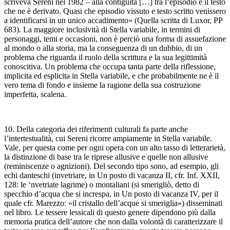
scriveva Sereni nel 1982 – alla contiguità […] tra l’episodio e il testo
che ne è derivato. Quasi che episodio vissuto e testo scritto venissero
a identificarsi in un unico accadimento» (
Quella scritta di Luxor
,
PP
683). La maggiore inclusività di
Stella variabile
, in termini di
personaggi, temi e occasioni, non è perciò una forma di assuefazione
al mondo o alla storia, ma la conseguenza di un dubbio, di un
problema che riguarda il ruolo della scrittura e la sua legittimità
conoscitiva. Un problema che occupa tanta parte della riflessione,
implicita ed esplicita in
Stella variabile
, e che probabilmente ne è il
vero tema di fondo e insieme la ragione della sua costruzione
imperfetta, scalena.
10. Della categoria dei riferimenti culturali fa parte anche
l’intertestualità, cui Sereni ricorre ampiamente in
Stella variabile
.
Vale, per questa come per ogni opera con un alto tasso di letterarietà,
la distinzione di base tra le riprese allusive e quelle non allusive
(reminiscenze o agnizioni). Del secondo tipo sono, ad esempio, gli
echi danteschi (
invetriare
, in
Un posto di vacanza
II
,
cfr.
Inf.
XXII,
128: le
‘nvetriate lagrime
) o montaliani (
si smerigliò
, detto di
specchio d’acqua che si increspa, in
Un posto di vacanza
IV, per il
quale
cfr.
Marezzo:
«il cristallo dell’acque si smeriglia») disseminati
nel libro. Le tessere lessicali di questo genere dipendono più dalla
memoria pratica dell’autore che non dalla volontà di caratterizzare il