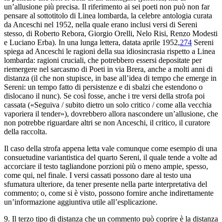
un’allusione più precisa. Il riferimento ai sei poeti non può non far
pensare al sottotitolo di
Linea lombarda
, la celebre antologia curata
da Anceschi nel 1952, nella quale erano inclusi versi di Sereni
stesso, di Roberto Rebora, Giorgio Orelli, Nelo Risi, Renzo Modesti
e Luciano Erba). In una lunga lettera, datata aprile 1952,
274
Sereni
spiega ad Anceschi le ragioni della sua idiosincrasia rispetto a
Linea
lombarda
: ragioni cruciali, che potrebbero essersi depositate per
riemergere nel sarcasmo di
Poeti in via Brera
, anche a molti anni di
distanza (il che non stupisce, in base all’idea di tempo che emerge in
Sereni: un tempo fatto di persistenze e di sbalzi che estendono o
dislocano il
nunc
). Se così fosse, anche i tre versi della strofa poi
cassata («Seguiva / subito dietro un solo critico / come alla vecchia
vaporiera il tender»), dovrebbero allora nascondere un’allusione, che
non potrebbe riguardare altri se non Anceschi, il critico, il curatore
della raccolta.
Il caso della strofa appena letta vale comunque come esempio di una
consuetudine variantistica del quarto Sereni, il quale tende a volte ad
accorciare il testo tagliandone porzioni più o meno ampie, spesso,
come qui, nel finale. I versi cassati possono dare al testo una
sfumatura ulteriore, da tener presente nella parte interpretativa del
commento; o, come si è visto, possono fornire anche indirettamente
un’informazione aggiuntiva utile all’esplicazione.
9. Il terzo tipo di distanza che un commento può coprire è la distanza