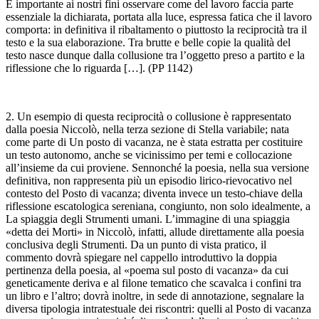
È importante ai nostri fini osservare come del lavoro faccia parte
essenziale la dichiarata, portata alla luce, espressa fatica che il lavoro
comporta: in definitiva il ribaltamento o piuttosto la reciprocità tra il
testo e la sua elaborazione. Tra brutte e belle copie la qualità del
testo nasce dunque dalla collusione tra l’oggetto preso a partito e la
riflessione che lo riguarda […]. (
PP
1142)
2. Un esempio di questa reciprocità o collusione è rappresentato
dalla poesia
Niccolò
, nella terza sezione di
Stella variabile
; nata
come parte di
Un posto di vacanza
, ne è stata estratta per costituire
un testo autonomo, anche se vicinissimo per temi e collocazione
all’insieme da cui proviene. Sennonché la poesia, nella sua versione
definitiva, non rappresenta più un episodio lirico-rievocativo nel
contesto del
Posto di vacanza
; diventa invece un testo-chiave della
riflessione escatologica sereniana, congiunto, non solo idealmente, a
La spiaggia
degli
Strumenti umani
. L’immagine di una spiaggia
«detta dei Morti» in
Niccolò
, infatti, allude direttamente alla poesia
conclusiva degli
Strumenti
. Da un punto di vista pratico, il
commento dovrà spiegare nel cappello introduttivo la doppia
pertinenza della poesia, al «poema sul posto di vacanza» da cui
geneticamente deriva e al filone tematico che scavalca i confini tra
un libro e l’altro; dovrà inoltre, in sede di annotazione, segnalare la
diversa tipologia intratestuale dei riscontri: quelli al
Posto di vacanza