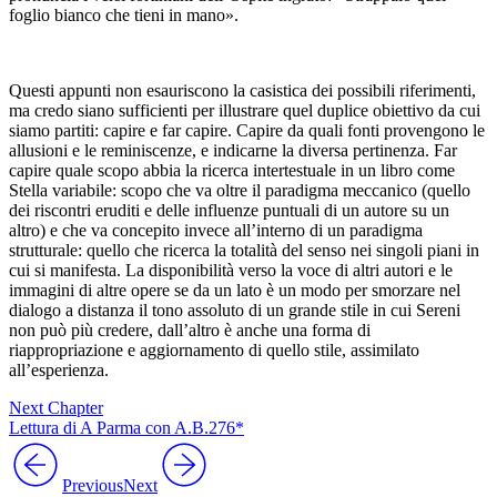
foglio bianco che tieni in mano».
Questi appunti non esauriscono la casistica dei possibili riferimenti,
ma credo siano sufficienti per illustrare quel duplice obiettivo da cui
siamo partiti: capire e far capire. Capire da quali fonti provengono le
allusioni e le reminiscenze, e indicarne la diversa pertinenza. Far
capire quale scopo abbia la ricerca intertestuale in un libro come
Stella variabile
: scopo che va oltre il paradigma meccanico (quello
dei riscontri eruditi e delle influenze puntuali di un autore su un
altro) e che va concepito invece all’interno di un paradigma
strutturale: quello che ricerca la totalità del senso nei singoli piani in
cui si manifesta. La disponibilità verso la voce di altri autori e le
immagini di altre opere se da un lato è un modo per smorzare nel
dialogo a distanza il tono assoluto di un grande stile in cui Sereni
non può più credere, dall’altro è anche una forma di
riappropriazione e aggiornamento di quello stile, assimilato
all’esperienza.
Next Chapter
Lettura di A Parma con A.B.276*
Previous
Next