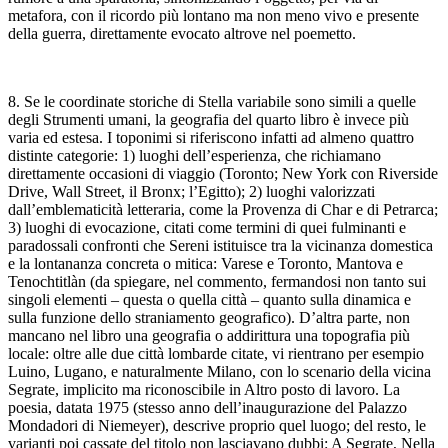
metafora, con il ricordo più lontano ma non meno vivo e presente
della guerra, direttamente evocato altrove nel poemetto.
8. Se le coordinate storiche di
Stella variabile
sono simili a quelle
degli
Strumenti umani
, la geografia del quarto libro è invece più
varia ed estesa. I toponimi si riferiscono infatti ad almeno quattro
distinte categorie: 1) luoghi dell’esperienza, che richiamano
direttamente occasioni di viaggio (Toronto; New York con Riverside
Drive, Wall Street, il Bronx; l’Egitto); 2) luoghi valorizzati
dall’emblematicità letteraria, come la Provenza di Char e di Petrarca;
3) luoghi di evocazione, citati come termini di quei fulminanti e
paradossali confronti che Sereni istituisce tra la vicinanza domestica
e la lontananza concreta o mitica: Varese e Toronto, Mantova e
Tenochtitlàn (da spiegare, nel commento, fermandosi non tanto sui
singoli elementi – questa o quella città – quanto sulla dinamica e
sulla funzione dello straniamento geografico). D’altra parte, non
mancano nel libro una geografia o addirittura una topografia più
locale: oltre alle due città lombarde citate, vi rientrano per esempio
Luino, Lugano, e naturalmente Milano, con lo scenario della vicina
Segrate, implicito ma riconoscibile in
Altro posto di lavoro
. La
poesia, datata 1975 (stesso anno dell’inaugurazione del Palazzo
Mondadori di Niemeyer), descrive proprio quel luogo; del resto, le
varianti poi cassate del titolo non lasciavano dubbi:
A Segrate, Nella