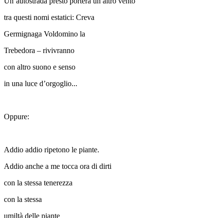
Un’autostrada presto porterà un altro vento
tra questi nomi estatici: Creva
Germignaga Voldomino la
Trebedora – rivivranno
con altro suono e senso
in una luce d’orgoglio...
Oppure:
Addio addio ripetono le piante.
Addio anche a me tocca ora di dirti
con la stessa tenerezza
con la stessa
umiltà delle piante