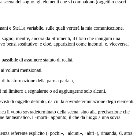
ella scena del sogno, gli elementi che vi compaiono (oggetti o esseri
mani
e
Ste11a variabile
, sulle quali verterà la mia comunicazione.
in sogno
, mentre, ancora da
Strumenti
, il titolo che inaugura una
ivo bensì sostitutivo: e cioè, apparizioni come incontri, e, viceversa,
passibile di assumere statuto di realtà.
a ai volumi menzionati.
, di trasformazione della parola parlata,
ui mi li­miterò a segnalarne o ad aggiungerne solo alcuni.
visti di oggetto definito, da cui la sovradeterminazione degli elementi.
lanca il vuoto sovradeterminato della scena, sino alla precisazione che
rdine fantasmatico, i «morti» appunto, il che da luogo a una sovra
en­za referente esplicito («pochi», «alcuni», «altri»), rimanda, sì, attra­