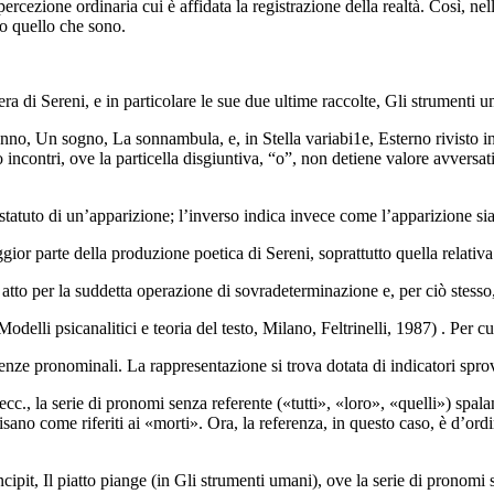
percezione or­dinaria cui è affidata la registrazione della realtà. Così, n
do quello che sono.
era di Sereni, e in particolare le sue due ultime raccolte,
Gli strumenti u
onno
,
Un sogno
,
La sonnambula
, e, in
Stella variabi1e
,
Esterno rivisto 
 incontri
, ove la particella disgiuntiva, “o”, non detiene valore avversat
statuto di un’apparizione; l’inverso indica invece come l’apparizione sia 
­gior parte della produzione poetica di Sereni,
soprattutto quella relativ
in atto per la suddetta operazione di sovradeterminazione e, per ciò stesso
Modelli psicanalitici e teoria del testo
, Milano, Feltrinelli, 1987) . Per c
renze pronominali. La rappresentazione si trova dotata di indicatori sprov
 ecc., la serie di pronomi senza referente («tutti», «loro», «quelli») spa
cisano come rife­riti ai «morti». Ora, la referenza, in questo caso, è d’o
i­pit,
Il piatto piange
(in
Gli strumenti umani
), ove la serie di pronomi s