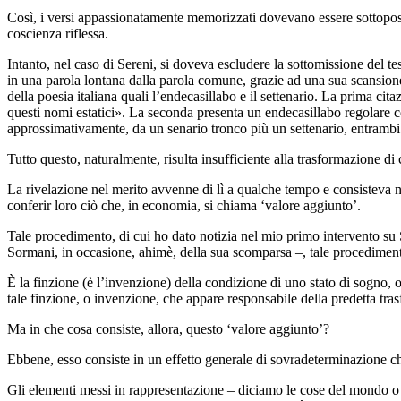
Così, i versi appassionatamente memorizzati
dovevano essere sottopost
coscienza riflessa.
Intanto, nel caso di Sereni, si doveva escludere la sottomissione del te
in una parola lontana dalla parola comune, grazie ad una sua scansione 
della poesia italiana quali l’endecasillabo e il settenario. La prima cita
questi nomi estatici». La seconda presenta un endecasillabo regolare c
approssimativamente, da un senario tronco più un set­tenario, entrambi co
Tutto questo, naturalmente, risulta insufficiente alla trasformazione di
La rivelazione nel merito avvenne di lì a qualche tempo e consisteva ne
conferir loro ciò che, in economia, si chiama ‘valore aggiunto’.
Tale procedimento, di cui ho dato notizia nel mio primo intervento su S
Sormani, in occasione, ahimè, della sua scomparsa –, tale procedimen
È la finzione (è l’invenzione) della condizione di uno stato di sogno,
tale finzio­ne, o invenzione, che appare responsabile della predetta tr
Ma in che cosa consiste, allora, questo ‘valore aggiunto’?
Ebbene, esso consiste in
un effetto generale di sovradeterminazione
ch
Gli elementi messi in rappresentazione – diciamo le cose del mondo o del