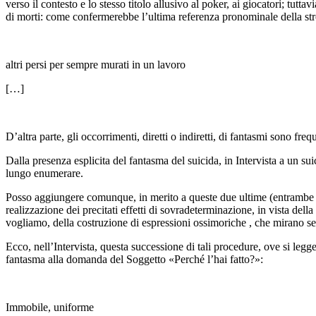
verso il contesto e lo stesso titolo allusivo al poker, ai giocatori; tut
di morti: come confermerebbe l’ultima referenza pronominale della stro
altri persi per sempre murati in un lavoro
[…]
D’altra parte, gli occorrimenti, diretti o indiretti, di fantasmi sono fre
Dalla presenza esplicita del fantasma del suicida, in
Intervista a un sui
lungo enumerare.
Posso aggiungere comunque, in merito a queste due ultime (entrambe 
realizzazione dei precitati effetti di sovradeterminazione, in vista del
vogliamo, della costruzione di espressioni ossimoriche , che mirano sem
Ecco, nell’
Intervista
, questa successione di tali procedure, ove si legge
fantasma alla do­manda del Soggetto «Perché l’hai fatto?»:
Immobile, uniforme