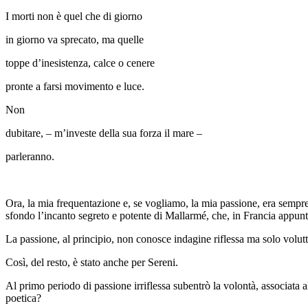
I morti non è quel che di giorno
in giorno va sprecato, ma quelle
toppe d’inesistenza, calce o cenere
pronte a farsi movimento e luce.
Non
dubitare, – m’investe della sua forza il mare –
parleranno.
Ora, la mia frequentazione e, se vogliamo, la mia passione, era sempre s
sfon­do l’incanto segreto e potente di Mallarmé, che, in Francia appunto
La passione, al principio,
non conosce indagine riflessa ma solo voluttà
Così, del resto, è stato anche per Sereni.
Al primo periodo di passione irriflessa subentrò la volontà, associata a
poetica?