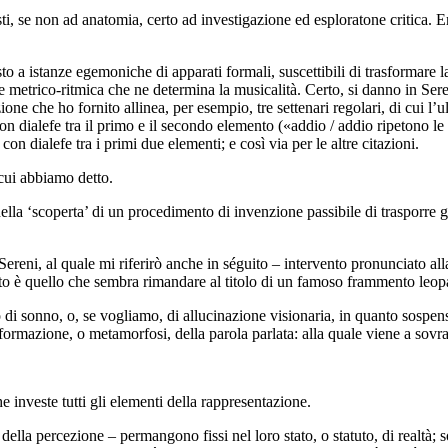
i, se non ad anatomia, certo ad investigazione ed esploratone critica. Er
­sto a istanze egemoniche di apparati formali, suscettibili di trasformare
metrico-ritmica che ne determina la musicalità. Certo, si danno in Seren
zione che ho fornito allinea, per esempio, tre settenari regolari, di cui l’
on dialefe tra il primo e il secondo elemento («addio / addio ripetono l
n dialefe tra i primi due elementi; e così via per le altre citazioni.
 cui abbiamo detto.
l­la ‘scoperta’ di un procedimento di invenzione passibile di trasporre gl
ereni, al quale mi riferirò anche in séguito – intervento pronunciato al
to è quello che sembra rimandare al titolo di un famoso frammento leop
 o di sonno, o, se vogliamo, di allucinazione visionaria, in quanto sosp
asformazione, o metamorfosi, della parola parlata: alla quale viene a so
e investe tutti gli elementi della rappresentazione.
la percezione – permangono fissi nel loro stato, o statuto, di realtà; so