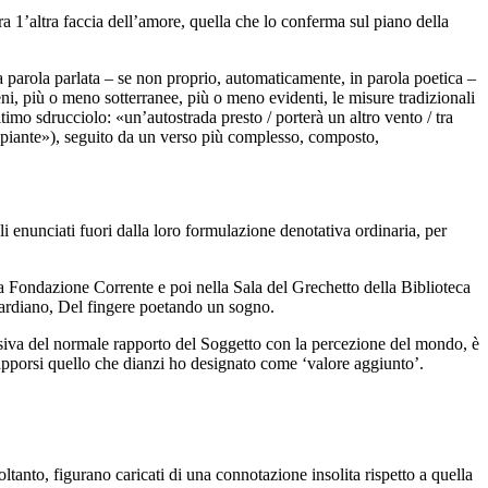
a 1’altra faccia dell’amore, quella che lo conferma sul piano della
 la parola parlata – se non proprio, automaticamente, in parola poetica –
i, più o meno sot­terranee, più o meno evidenti, le misure tradizionali
ultimo sdrucciolo: «un’autostrada presto / porterà un altro vento / tra
e piante»), seguito da un verso più complesso, composto,
i enunciati fuori dalla loro formulazione denotativa ordinaria, per
la Fondazione Corrente e poi nella Sala del Grechetto della Biblioteca
ardiano,
Del fingere poetando un sogno
.
ensiva del normale rapporto del Soggetto con la percezione del mondo, è
vrapporsi quello che dianzi ho designato come ‘valore aggiunto’.
ltanto, figurano caricati di una connotazione insolita rispetto a quella