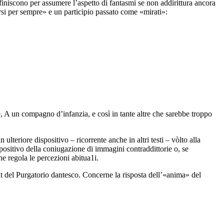
i finiscono per assumere l’aspetto di fantasmi se non addirittura ancora
rsi per sempre» e un participio passato come «mirati»:
,
A un compagno d’infanzia
, e così in tante altre che sarebbe troppo
un ulteriore dispositivo – ricorrente anche in altri testi – vòlto alla
sposi­tivo della coniugazione di immagini contraddittorie o, se
 regola le percezioni abi­tua1i.
t del
Purgatorio
dantesco. Concerne la risposta dell’«anima» del