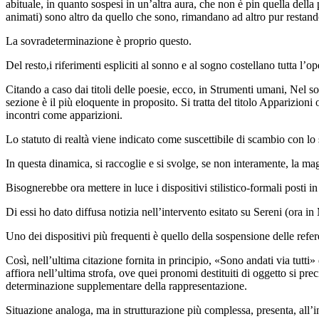
abituale, in quanto sospesi in un’altra aura, che non è pin quella della 
animati) sono altro da quello che sono, rimandano ad altro pur restan
La sovradeterminazione è proprio questo.
Del resto,i riferimenti espliciti al sonno e al sogno costellano tutta l’op
Citando a caso dai titoli delle poesie, ecco, in
Strumenti umani
,
Nel s
sezione è il più elo­quente in proposito. Si tratta del titolo
Apparizioni o
incontri come apparizioni.
Lo statuto di realtà viene indicato come suscettibile di scambio con lo 
In questa dinamica, si raccoglie e si svolge, se non interamente, la mag
Bisognerebbe ora mettere in luce i
dispositivi stilistico-formali posti 
Di essi ho dato diffusa notizia nell’intervento esitato su Sereni (ora in
Uno dei dispositivi più frequenti è quello della sospensione delle refe
Così, nell’ultima citazione fornita in principio, «Sono andati via tutti»
affiora nell’ultima strofa, ove quei pronomi destituiti di oggetto si pre
determinazione supplementare della rappresentazione.
Situazione analoga, ma in strutturazione più complessa, presenta, all’inc