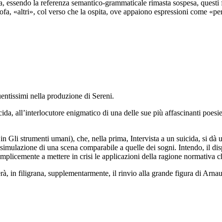
­tavia, essendo la referenza semantico-grammaticale rimasta sospesa, quest
fa, «altri», col verso che la ospita, ove appaiono espressioni come «pe
quentissimi nella produzione di Sereni.
cida
, all’interlocutore enigmatico di una delle sue più affascinanti poesie
in
Gli strumenti umani
), che, nella prima,
Intervista a un suicida
, si dà 
la simulazione di una scena comparabile a quelle dei sogni. Intendo, il di
plicemente a mettere in crisi le applicazioni della ragione normativa che
rà, in filigrana, supplementarmente, il rinvio alla grande figura di Arnau