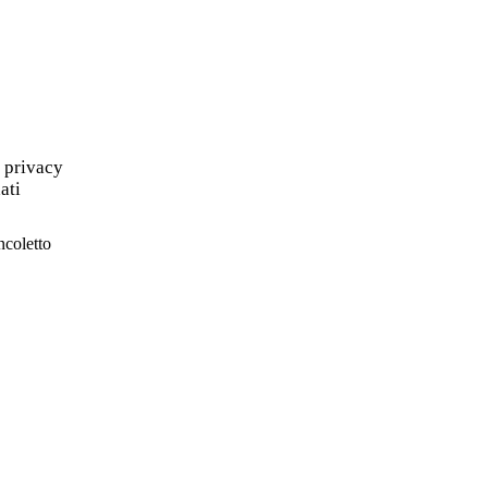
a privacy
ati
ncoletto