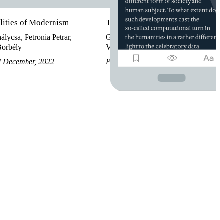
lities of Modernism
The Materiality of Modernisms
álycsa, Petronia Petrar,
Giorgia Casara, Simão Palmeirim,
orbély
Valeria Tocco
d December, 2022
Published November, 2025