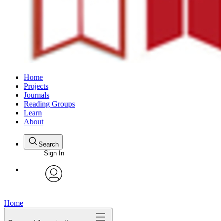
Home
Projects
Journals
Reading Groups
Learn
About
Search
Sign In
avatar
Home